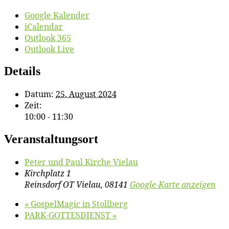
Google Kalender
iCalendar
Outlook 365
Outlook Live
Details
Datum:
25. August 2024
Zeit:
10:00 - 11:30
Veranstaltungsort
Pe­ter und Paul Kir­che Vielau
Kirchplatz 1
Reinsdorf OT Vielau
,
08141
Google-Karte anzeigen
«
Gos­pel­Ma­gic in Stollberg
PARK-GOTTESDIENST
»