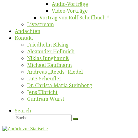
Au­dio-Vor­trä­ge
Vi­deo-Vor­trä­ge
Vor­trag von Rolf Scheffbuch †
Live­stream
An­dach­ten
Kon­takt
Fried­helm Bilsing
Alex­an­der Hellmich
Ni­klas Junghannß
Mi­cha­el Kaufmann
An­dre­as „Reeds“ Riedel
Lutz Scheuf­ler
Dr. Chris­­ta-Ma­ria Steinberg
Jens Ulb­richt
Gun­tram Wurst
Search
Suche
Suche
…