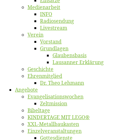
Ein­sät­ze
Me­di­en­ar­beit
INFO
Ra­dio­sen­dung
Live­stream
Ver­ein
Vor­stand
Grund­la­gen
Glaubens­ba­sis
Lausan­ner Erklärung
Ge­schich­te
Eh­ren­mit­glied
Dr. Theo Lehmann
An­ge­bo­te
Evangelisa­tions­wo­chen
Zelt­mis­si­on
Bi­bel­ta­ge
KINDERTAGE MIT LEGO®
XXL-Me­­tal­l­­bau­­kas­­ten
Einzelver­an­stal­tungen
Got­tes­diens­te