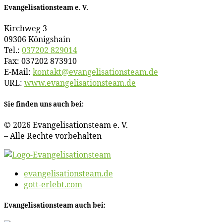
Evan­ge­li­sa­ti­ons­team e. V.
Kirch­weg 3
09306 Königshain
Tel.:
037202 829014
Fax: 037202 873910
E‑Mail:
kontakt@​evangelisationsteam.​de
URL:
www​.evan​ge​li​sa​ti​ons​team​.de
Sie fin­den uns auch bei:
© 2026 Evan­ge­li­sa­ti­ons­team e. V.
– Al­le Rech­te vorbehalten
evangelisationsteam.de
gott-erlebt.com
Evan­ge­li­sa­ti­ons­team auch bei: