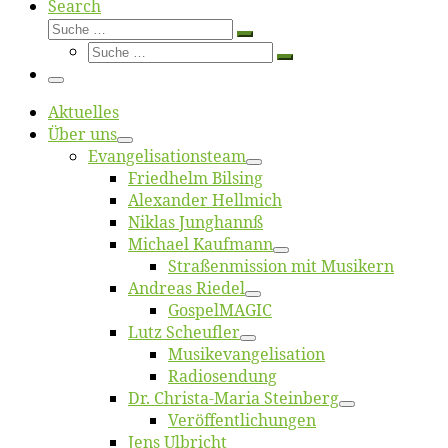
Search
Suche
Suche
Suche
…
Suche
…
Menü
Ak­tu­el­les
Über uns
Evangelisa­tions­team
Fried­helm Bilsing
Alex­an­der Hellmich
Ni­klas Junghannß
Mi­cha­el Kaufmann
Straßenmis­sion mit Musikern
An­dre­as Riedel
Gos­pel­MA­GIC
Lutz Scheuf­ler
Musikevan­ge­li­sa­tion
Ra­dio­sen­dung
Dr. Chris­­ta-Ma­ria Steinberg
Ver­öf­fent­li­chun­gen
Jens Ulb­richt