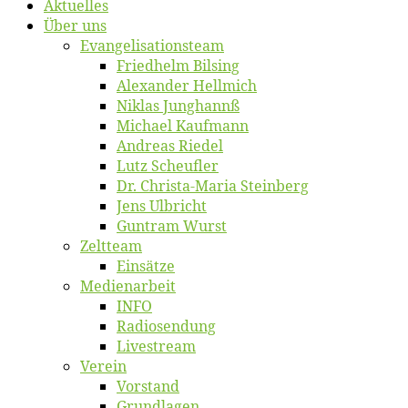
Ak­tu­el­les
Über uns
Evangelisa­tions­team
Fried­helm Bilsing
Alex­an­der Hellmich
Ni­klas Junghannß
Mi­cha­el Kaufmann
An­dre­as Riedel
Lutz Scheuf­ler
Dr. Chris­­ta-Ma­ria Steinberg
Jens Ulb­richt
Gun­tram Wurst
Zelt­team
Ein­sät­ze
Me­di­en­ar­beit
INFO
Ra­dio­sen­dung
Live­stream
Ver­ein
Vor­stand
Grund­la­gen