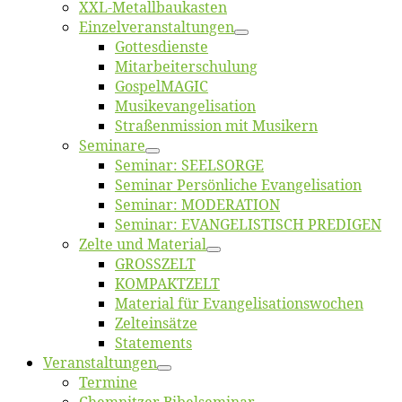
XXL-Me­­tal­l­­bau­­kas­­ten
Einzelver­an­stal­tungen
Got­tes­diens­te
Mitarbeiter­schulung
Gos­pel­MA­GIC
Musikevan­ge­li­sa­tion
Straßenmis­sion mit Musikern
Se­mi­na­re
Se­mi­nar: SEELSORGE
Se­mi­nar Per­sön­li­che Evangelisation
Se­mi­nar: MODERATION
Se­mi­nar: EVANGELISTISCH PREDIGEN
Zel­te und Material
GROSSZELT
KOMPAKTZELT
Ma­te­ri­al für Evangelisationswochen
Zelt­ein­sät­ze
State­ments
Ver­an­stal­tun­gen
Ter­mi­ne