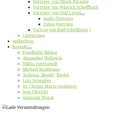
Vor­trä­ge von Ul­rich Parzany
Vor­trä­ge von Win­rich Scheffbuch
Vor­trä­ge von Olaf Latzel
Au­dio-Vor­trä­ge
Vi­deo-Vor­trä­ge
Vor­trag von Rolf Scheffbuch †
Live­stream
An­dach­ten
Kon­takt
Fried­helm Bilsing
Alex­an­der Hellmich
Ni­klas Junghannß
Mi­cha­el Kaufmann
An­dre­as „Reeds“ Riedel
Lutz Scheuf­ler
Dr. Chris­­ta-Ma­ria Steinberg
Jens Ulb­richt
Gun­tram Wurst