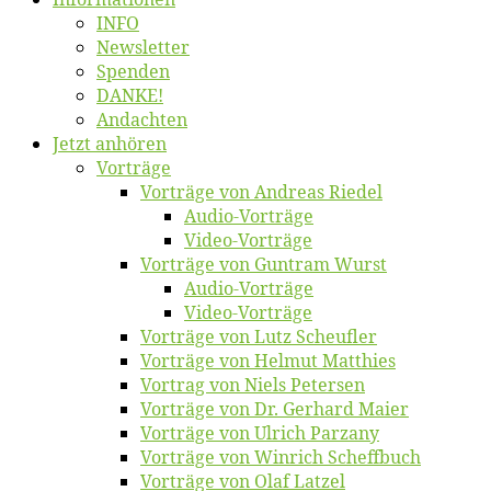
INFO
News­let­ter
Spen­den
DANKE!
An­dach­ten
Jetzt an­hö­ren
Vor­trä­ge
Vor­trä­ge von An­dre­as Riedel
Au­dio-Vor­trä­ge
Vi­deo-Vor­trä­ge
Vor­trä­ge von Gun­tram Wurst
Au­dio-Vor­trä­ge
Vi­deo-Vor­trä­ge
Vor­trä­ge von Lutz Scheufler
Vor­trä­ge von Hel­mut Matthies
Vor­trag von Niels Petersen
Vor­trä­ge von Dr. Ger­hard Maier
Vor­trä­ge von Ul­rich Parzany
Vor­trä­ge von Win­rich Scheffbuch
Vor­trä­ge von Olaf Latzel