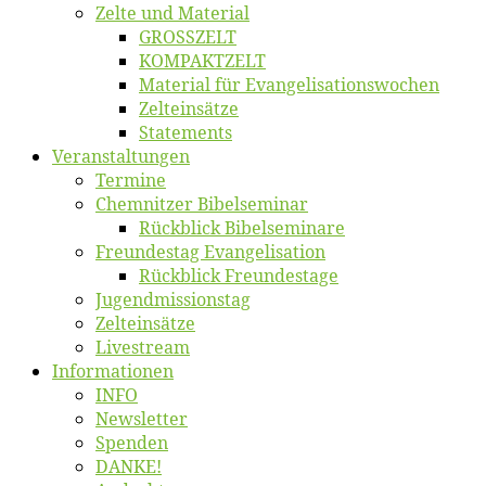
Zel­te und Material
GROSSZELT
KOMPAKTZELT
Ma­te­ri­al für Evangelisationswochen
Zelt­ein­sät­ze
State­ments
Ver­an­stal­tun­gen
Ter­mi­ne
Chemnit­zer Bibelseminar
Rück­blick Bibelseminare
Freun­des­tag Evangelisation
Rück­blick Freundestage
Jugend­mis­sions­tag
Zelt­ein­sät­ze
Live­stream
Informatio­nen
INFO
News­let­ter
Spen­den
DANKE!