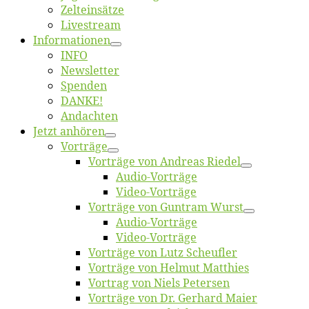
Zelt­ein­sät­ze
Live­stream
Informatio­nen
INFO
News­let­ter
Spen­den
DANKE!
An­dach­ten
Jetzt an­hö­ren
Vor­trä­ge
Vor­trä­ge von An­dre­as Riedel
Au­dio-Vor­trä­ge
Vi­deo-Vor­trä­ge
Vor­trä­ge von Gun­tram Wurst
Au­dio-Vor­trä­ge
Vi­deo-Vor­trä­ge
Vor­trä­ge von Lutz Scheufler
Vor­trä­ge von Hel­mut Matthies
Vor­trag von Niels Petersen
Vor­trä­ge von Dr. Ger­hard Maier