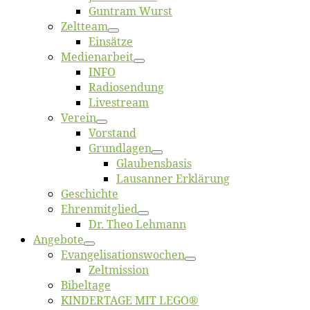
Gun­tram Wurst
Zelt­team
Ein­sät­ze
Me­di­en­ar­beit
INFO
Ra­dio­sen­dung
Live­stream
Ver­ein
Vor­stand
Grund­la­gen
Glaubens­ba­sis
Lausan­ner Erklärung
Ge­schich­te
Eh­ren­mit­glied
Dr. Theo Lehmann
An­ge­bo­te
Evangelisa­tions­wo­chen
Zelt­mis­si­on
Bi­bel­ta­ge
KINDERTAGE MIT LEGO®