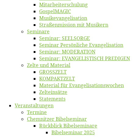
Mitarbeiter­schulung
Gos­pel­MA­GIC
Musikevan­ge­li­sa­tion
Straßenmis­sion mit Musikern
Se­mi­na­re
Se­mi­nar: SEELSORGE
Se­mi­nar Per­sön­li­che Evangelisation
Se­mi­nar: MODERATION
Se­mi­nar: EVANGELISTISCH PREDIGEN
Zel­te und Material
GROSSZELT
KOMPAKTZELT
Ma­te­ri­al für Evangelisationswochen
Zelt­ein­sät­ze
State­ments
Ver­an­stal­tun­gen
Ter­mi­ne
Chemnit­zer Bibelseminar
Rück­blick Bibelseminare
Bi­bel­se­mi­nar 2025