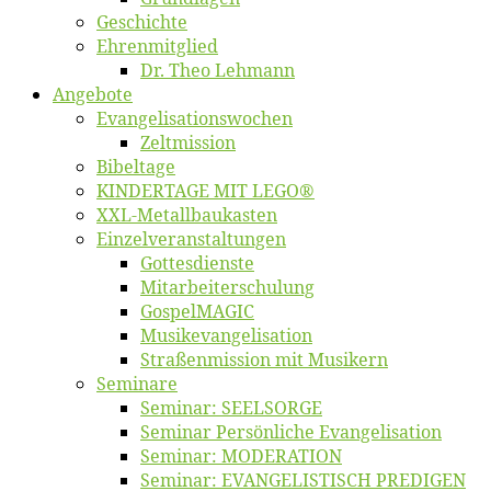
Ge­schich­te
Eh­ren­mit­glied
Dr. Theo Lehmann
An­ge­bo­te
Evangelisa­tions­wo­chen
Zelt­mis­si­on
Bi­bel­ta­ge
KINDERTAGE MIT LEGO®
XXL-Me­­tal­l­­bau­­kas­­ten
Einzelver­an­stal­tungen
Got­tes­diens­te
Mitarbeiter­schulung
Gos­pel­MA­GIC
Musikevan­ge­li­sa­tion
Straßenmis­sion mit Musikern
Se­mi­na­re
Se­mi­nar: SEELSORGE
Se­mi­nar Per­sön­li­che Evangelisation
Se­mi­nar: MODERATION
Se­mi­nar: EVANGELISTISCH PREDIGEN