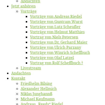
An­dach­ten
Jetzt an­hö­ren
Vor­trä­ge
Vor­trä­ge von An­dre­as Riedel
Vor­trä­ge von Gun­tram Wurst
Vor­trä­ge von Lutz Scheufler
Vor­trä­ge von Hel­mut Matthies
Vor­trag von Niels Petersen
Vor­trä­ge von Dr. Ger­hard Maier
Vor­trä­ge von Ul­rich Parzany
Vor­trä­ge von Win­rich Scheffbuch
Vor­trä­ge von Olaf Latzel
Vor­trag von Rolf Scheffbuch †
Live­stream
An­dach­ten
Kon­takt
Fried­helm Bilsing
Alex­an­der Hellmich
Ni­klas Junghannß
Mi­cha­el Kaufmann
An­dre­as „Reeds“ Riedel