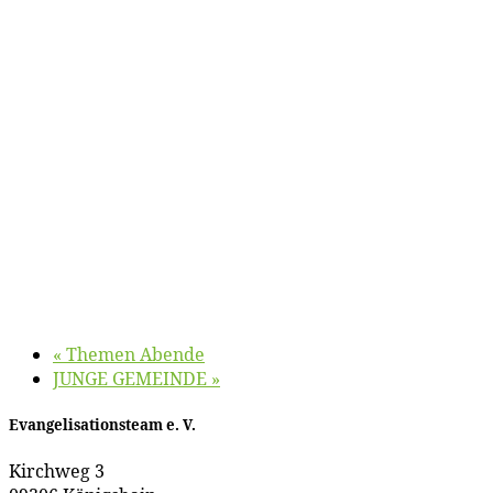
«
The­men Abende
JUNGE GEMEINDE
»
Evan­ge­li­sa­ti­ons­team e. V.
Kirch­weg 3