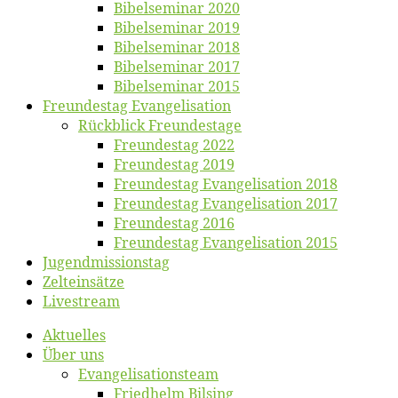
Bi­bel­se­mi­nar 2020
Bi­bel­se­mi­nar 2019
Bi­bel­se­mi­nar 2018
Bibelsemi­nar 2017
Bibelsemi­nar 2015
Freun­des­tag Evangelisation
Rück­blick Freundestage
Freun­des­tag 2022
Freun­des­tag 2019
Freun­des­tag Evan­ge­li­sa­ti­on 2018
Freun­des­tag Evan­ge­li­sa­ti­on 2017
Freun­des­tag 2016
Freun­des­tag Evan­ge­li­sa­ti­on 2015
Jugend­mis­sions­tag
Zelt­ein­sät­ze
Live­stream
Ak­tu­el­les
Über uns
Evangelisa­tions­team
Fried­helm Bilsing