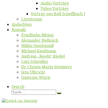
Au­dio-Vor­trä­ge
Vi­deo-Vor­trä­ge
Vor­trag von Rolf Scheffbuch †
Live­stream
An­dach­ten
Kon­takt
Fried­helm Bilsing
Alex­an­der Hellmich
Ni­klas Junghannß
Mi­cha­el Kaufmann
An­dre­as „Reeds“ Riedel
Lutz Scheuf­ler
Dr. Chris­­ta-Ma­ria Steinberg
Jens Ulb­richt
Gun­tram Wurst
Search
Suche
Suche
…