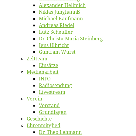
Alex­an­der Hellmich
Ni­klas Junghannß
Mi­cha­el Kaufmann
An­dre­as Riedel
Lutz Scheuf­ler
Dr. Chris­­ta-Ma­ria Steinberg
Jens Ulb­richt
Gun­tram Wurst
Zelt­team
Ein­sät­ze
Me­di­en­ar­beit
INFO
Ra­dio­sen­dung
Live­stream
Ver­ein
Vor­stand
Grund­la­gen
Ge­schich­te
Eh­ren­mit­glied
Dr. Theo Lehmann