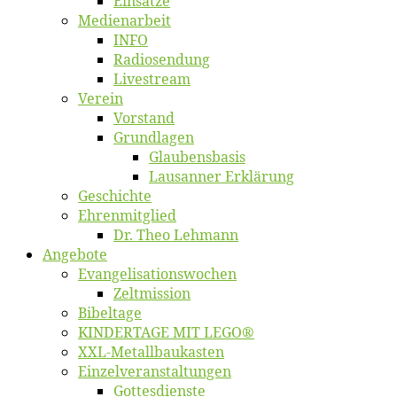
Ein­sät­ze
Me­di­en­ar­beit
INFO
Ra­dio­sen­dung
Live­stream
Ver­ein
Vor­stand
Grund­la­gen
Glaubens­ba­sis
Lausan­ner Erklärung
Ge­schich­te
Eh­ren­mit­glied
Dr. Theo Lehmann
An­ge­bo­te
Evangelisa­tions­wo­chen
Zelt­mis­si­on
Bi­bel­ta­ge
KINDERTAGE MIT LEGO®
XXL-Me­­tal­l­­bau­­kas­­ten
Einzelver­an­stal­tungen
Got­tes­diens­te