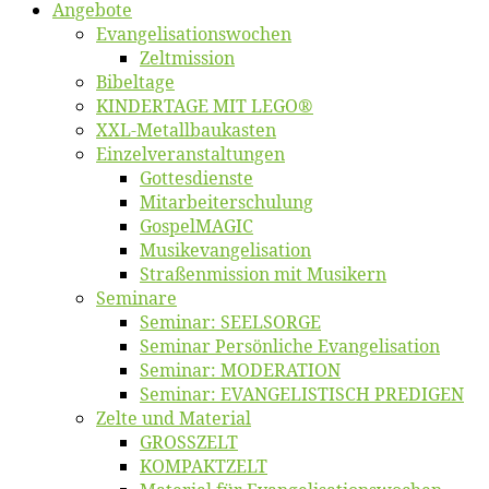
An­ge­bo­te
Evangelisa­tions­wo­chen
Zelt­mis­si­on
Bi­bel­ta­ge
KINDERTAGE MIT LEGO®
XXL-Me­­tal­l­­bau­­kas­­ten
Einzelver­an­stal­tungen
Got­tes­diens­te
Mitarbeiter­schulung
Gos­pel­MA­GIC
Musikevan­ge­li­sa­tion
Straßenmis­sion mit Musikern
Se­mi­na­re
Se­mi­nar: SEELSORGE
Se­mi­nar Per­sön­li­che Evangelisation
Se­mi­nar: MODERATION
Se­mi­nar: EVANGELISTISCH PREDIGEN
Zel­te und Material
GROSSZELT
KOMPAKTZELT