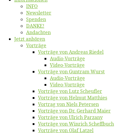
INFO
News­let­ter
Spen­den
DANKE!
An­dach­ten
Jetzt an­hö­ren
Vor­trä­ge
Vor­trä­ge von An­dre­as Riedel
Au­dio-Vor­trä­ge
Vi­deo-Vor­trä­ge
Vor­trä­ge von Gun­tram Wurst
Au­dio-Vor­trä­ge
Vi­deo-Vor­trä­ge
Vor­trä­ge von Lutz Scheufler
Vor­trä­ge von Hel­mut Matthies
Vor­trag von Niels Petersen
Vor­trä­ge von Dr. Ger­hard Maier
Vor­trä­ge von Ul­rich Parzany
Vor­trä­ge von Win­rich Scheffbuch
Vor­trä­ge von Olaf Latzel