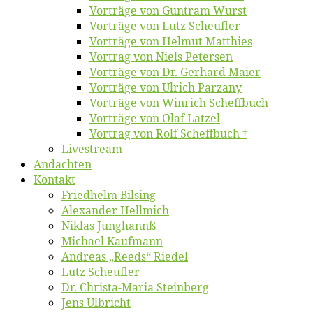
Vor­trä­ge von Gun­tram Wurst
Vor­trä­ge von Lutz Scheufler
Vor­trä­ge von Hel­mut Matthies
Vor­trag von Niels Petersen
Vor­trä­ge von Dr. Ger­hard Maier
Vor­trä­ge von Ul­rich Parzany
Vor­trä­ge von Win­rich Scheffbuch
Vor­trä­ge von Olaf Latzel
Vor­trag von Rolf Scheffbuch †
Live­stream
An­dach­ten
Kon­takt
Fried­helm Bilsing
Alex­an­der Hellmich
Ni­klas Junghannß
Mi­cha­el Kaufmann
An­dre­as „Reeds“ Riedel
Lutz Scheuf­ler
Dr. Chris­­ta-Ma­ria Steinberg
Jens Ulb­richt