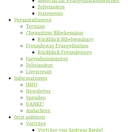
Ma­te­ri­al für Evangelisationswochen
Zelt­ein­sät­ze
State­ments
Ver­an­stal­tun­gen
Ter­mi­ne
Chemnit­zer Bibelseminar
Rück­blick Bibelseminare
Freun­des­tag Evangelisation
Rück­blick Freundestage
Jugend­mis­sions­tag
Zelt­ein­sät­ze
Live­stream
Informatio­nen
INFO
News­let­ter
Spen­den
DANKE!
An­dach­ten
Jetzt an­hö­ren
Vor­trä­ge
Vor­trä­ge von An­dre­as Riedel