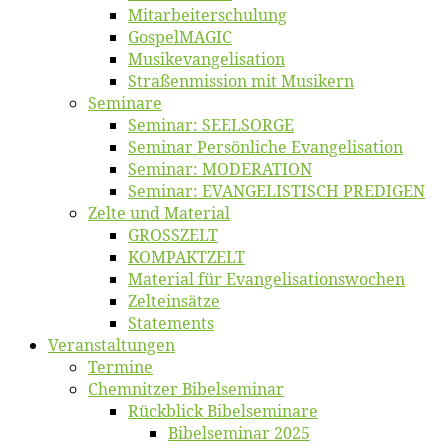
Mitarbeiter­schulung
Gos­pel­MA­GIC
Musikevan­ge­li­sa­tion
Straßenmis­sion mit Musikern
Se­mi­na­re
Se­mi­nar: SEELSORGE
Se­mi­nar Per­sön­li­che Evangelisation
Se­mi­nar: MODERATION
Se­mi­nar: EVANGELISTISCH PREDIGEN
Zel­te und Material
GROSSZELT
KOMPAKTZELT
Ma­te­ri­al für Evangelisationswochen
Zelt­ein­sät­ze
State­ments
Ver­an­stal­tun­gen
Ter­mi­ne
Chemnit­zer Bibelseminar
Rück­blick Bibelseminare
Bi­bel­se­mi­nar 2025