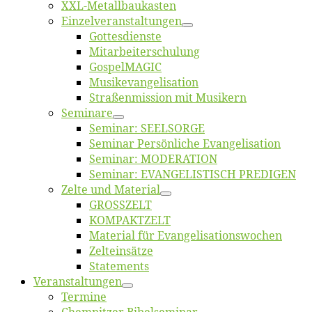
XXL-Me­­tal­l­­bau­­kas­­ten
Einzelver­an­stal­tungen
Got­tes­diens­te
Mitarbeiter­schulung
Gos­pel­MA­GIC
Musikevan­ge­li­sa­tion
Straßenmis­sion mit Musikern
Se­mi­na­re
Se­mi­nar: SEELSORGE
Se­mi­nar Per­sön­li­che Evangelisation
Se­mi­nar: MODERATION
Se­mi­nar: EVANGELISTISCH PREDIGEN
Zel­te und Material
GROSSZELT
KOMPAKTZELT
Ma­te­ri­al für Evangelisationswochen
Zelt­ein­sät­ze
State­ments
Ver­an­stal­tun­gen
Ter­mi­ne