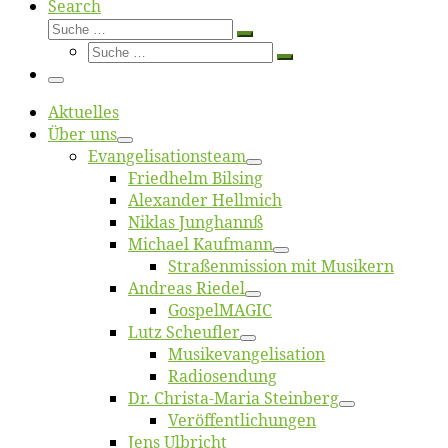
Search
Suche
Suche
Suche
…
Suche
…
Menü
Ak­tu­el­les
Über uns
Evangelisa­tions­team
Fried­helm Bilsing
Alex­an­der Hellmich
Ni­klas Junghannß
Mi­cha­el Kaufmann
Straßenmis­sion mit Musikern
An­dre­as Riedel
Gos­pel­MA­GIC
Lutz Scheuf­ler
Musikevan­ge­li­sa­tion
Ra­dio­sen­dung
Dr. Chris­­ta-Ma­ria Steinberg
Ver­öf­fent­li­chun­gen
Jens Ulb­richt