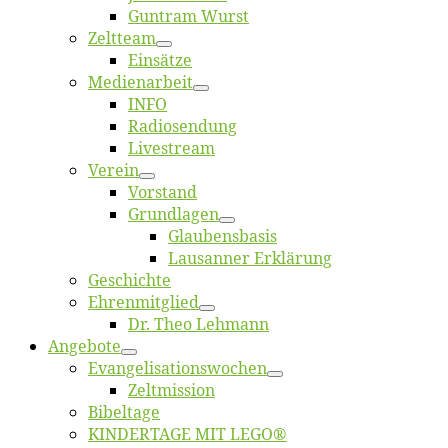
Gun­tram Wurst
Zelt­team
Ein­sät­ze
Me­di­en­ar­beit
INFO
Ra­dio­sen­dung
Live­stream
Ver­ein
Vor­stand
Grund­la­gen
Glaubens­ba­sis
Lausan­ner Erklärung
Ge­schich­te
Eh­ren­mit­glied
Dr. Theo Lehmann
An­ge­bo­te
Evangelisa­tions­wo­chen
Zelt­mis­si­on
Bi­bel­ta­ge
KINDERTAGE MIT LEGO®