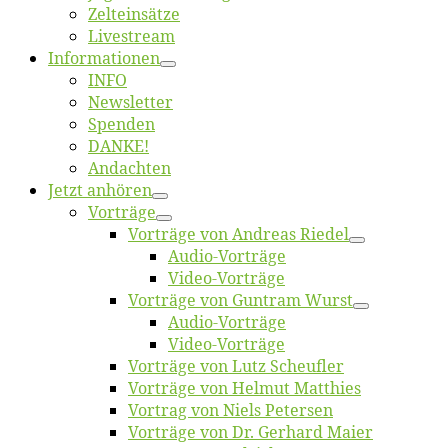
Zelt­ein­sät­ze
Live­stream
Informatio­nen
INFO
News­let­ter
Spen­den
DANKE!
An­dach­ten
Jetzt an­hö­ren
Vor­trä­ge
Vor­trä­ge von An­dre­as Riedel
Au­dio-Vor­trä­ge
Vi­deo-Vor­trä­ge
Vor­trä­ge von Gun­tram Wurst
Au­dio-Vor­trä­ge
Vi­deo-Vor­trä­ge
Vor­trä­ge von Lutz Scheufler
Vor­trä­ge von Hel­mut Matthies
Vor­trag von Niels Petersen
Vor­trä­ge von Dr. Ger­hard Maier