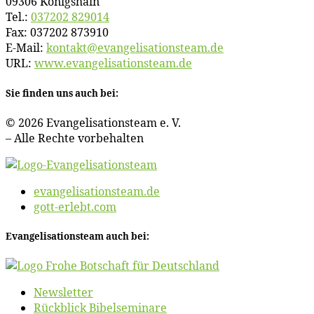
09306 Königshain
Tel.:
037202 829014
Fax: 037202 873910
E‑Mail:
kontakt@​evangelisationsteam.​de
URL:
www​.evan​ge​li​sa​ti​ons​team​.de
Sie fin­den uns auch bei:
© 2026 Evan­ge­li­sa­ti­ons­team e. V.
– Al­le Rech­te vorbehalten
evangelisationsteam.de
gott-erlebt.com
Evan­ge­li­sa­ti­ons­team auch bei:
News­let­ter
Rück­blick Bibelseminare