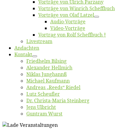
Vor­trä­ge von Ul­rich Parzany
Vor­trä­ge von Win­rich Scheffbuch
Vor­trä­ge von Olaf Latzel
Au­dio-Vor­trä­ge
Vi­deo-Vor­trä­ge
Vor­trag von Rolf Scheffbuch †
Live­stream
An­dach­ten
Kon­takt
Fried­helm Bilsing
Alex­an­der Hellmich
Ni­klas Junghannß
Mi­cha­el Kaufmann
An­dre­as „Reeds“ Riedel
Lutz Scheuf­ler
Dr. Chris­­ta-Ma­ria Steinberg
Jens Ulb­richt
Gun­tram Wurst