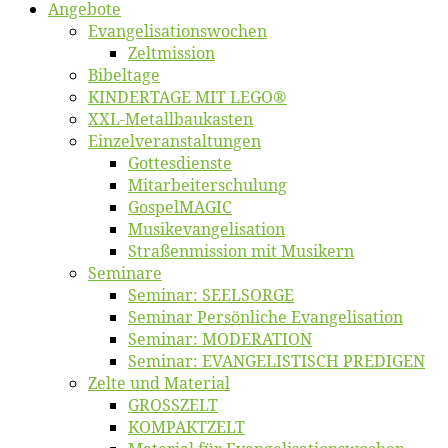
An­ge­bo­te
Evangelisa­tions­wo­chen
Zelt­mis­si­on
Bi­bel­ta­ge
KINDERTAGE MIT LEGO®
XXL-Me­­tal­l­­bau­­kas­­ten
Einzelver­an­stal­tungen
Got­tes­diens­te
Mitarbeiter­schulung
Gos­pel­MA­GIC
Musikevan­ge­li­sa­tion
Straßenmis­sion mit Musikern
Se­mi­na­re
Se­mi­nar: SEELSORGE
Se­mi­nar Per­sön­li­che Evangelisation
Se­mi­nar: MODERATION
Se­mi­nar: EVANGELISTISCH PREDIGEN
Zel­te und Material
GROSSZELT
KOMPAKTZELT