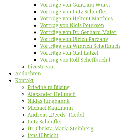
Vor­trä­ge von Gun­tram Wurst
Vor­trä­ge von Lutz Scheufler
Vor­trä­ge von Hel­mut Matthies
Vor­trag von Niels Petersen
Vor­trä­ge von Dr. Ger­hard Maier
Vor­trä­ge von Ul­rich Parzany
Vor­trä­ge von Win­rich Scheffbuch
Vor­trä­ge von Olaf Latzel
Vor­trag von Rolf Scheffbuch †
Live­stream
An­dach­ten
Kon­takt
Fried­helm Bilsing
Alex­an­der Hellmich
Ni­klas Junghannß
Mi­cha­el Kaufmann
An­dre­as „Reeds“ Riedel
Lutz Scheuf­ler
Dr. Chris­­ta-Ma­ria Steinberg
Jens Ulb­richt