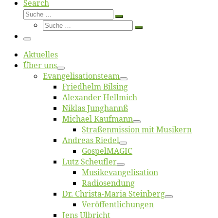
Search
Suche
Suche
Suche
…
Suche
…
Menü
Ak­tu­el­les
Über uns
Evangelisa­tions­team
Fried­helm Bilsing
Alex­an­der Hellmich
Ni­klas Junghannß
Mi­cha­el Kaufmann
Straßenmis­sion mit Musikern
An­dre­as Riedel
Gos­pel­MA­GIC
Lutz Scheuf­ler
Musikevan­ge­li­sa­tion
Ra­dio­sen­dung
Dr. Chris­­ta-Ma­ria Steinberg
Ver­öf­fent­li­chun­gen
Jens Ulb­richt