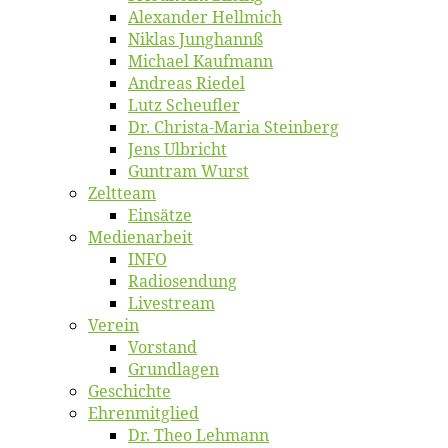
Alex­an­der Hellmich
Ni­klas Junghannß
Mi­cha­el Kaufmann
An­dre­as Riedel
Lutz Scheuf­ler
Dr. Chris­­ta-Ma­ria Steinberg
Jens Ulb­richt
Gun­tram Wurst
Zelt­team
Ein­sät­ze
Me­di­en­ar­beit
INFO
Ra­dio­sen­dung
Live­stream
Ver­ein
Vor­stand
Grund­la­gen
Ge­schich­te
Eh­ren­mit­glied
Dr. Theo Lehmann