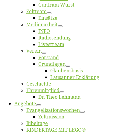
Gun­tram Wurst
Zelt­team
Ein­sät­ze
Me­di­en­ar­beit
INFO
Ra­dio­sen­dung
Live­stream
Ver­ein
Vor­stand
Grund­la­gen
Glaubens­ba­sis
Lausan­ner Erklärung
Ge­schich­te
Eh­ren­mit­glied
Dr. Theo Lehmann
An­ge­bo­te
Evangelisa­tions­wo­chen
Zelt­mis­si­on
Bi­bel­ta­ge
KINDERTAGE MIT LEGO®