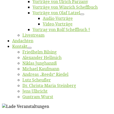
Vor­trä­ge von Ul­rich Parzany
Vor­trä­ge von Win­rich Scheffbuch
Vor­trä­ge von Olaf Latzel
Au­dio-Vor­trä­ge
Vi­deo-Vor­trä­ge
Vor­trag von Rolf Scheffbuch †
Live­stream
An­dach­ten
Kon­takt
Fried­helm Bilsing
Alex­an­der Hellmich
Ni­klas Junghannß
Mi­cha­el Kaufmann
An­dre­as „Reeds“ Riedel
Lutz Scheuf­ler
Dr. Chris­­ta-Ma­ria Steinberg
Jens Ulb­richt
Gun­tram Wurst