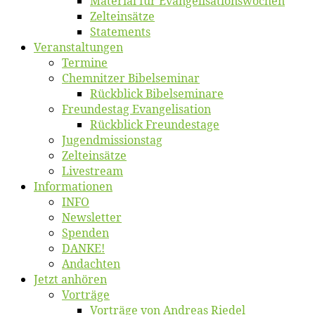
Ma­te­ri­al für Evangelisationswochen
Zelt­ein­sät­ze
State­ments
Ver­an­stal­tun­gen
Ter­mi­ne
Chemnit­zer Bibelseminar
Rück­blick Bibelseminare
Freun­des­tag Evangelisation
Rück­blick Freundestage
Jugend­mis­sions­tag
Zelt­ein­sät­ze
Live­stream
Informatio­nen
INFO
News­let­ter
Spen­den
DANKE!
An­dach­ten
Jetzt an­hö­ren
Vor­trä­ge
Vor­trä­ge von An­dre­as Riedel