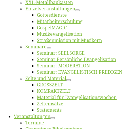
XXL-Me­­tal­l­­bau­­kas­­ten
Einzelver­an­stal­tungen
Got­tes­diens­te
Mitarbeiter­schulung
Gos­pel­MA­GIC
Musikevan­ge­li­sa­tion
Straßenmis­sion mit Musikern
Se­mi­na­re
Se­mi­nar: SEELSORGE
Se­mi­nar Per­sön­li­che Evangelisation
Se­mi­nar: MODERATION
Se­mi­nar: EVANGELISTISCH PREDIGEN
Zel­te und Material
GROSSZELT
KOMPAKTZELT
Ma­te­ri­al für Evangelisationswochen
Zelt­ein­sät­ze
State­ments
Ver­an­stal­tun­gen
Ter­mi­ne