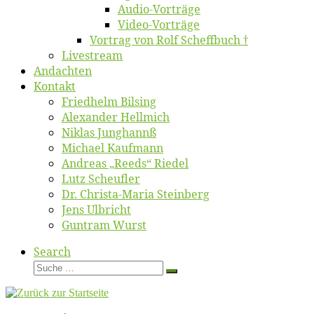
Au­dio-Vor­trä­ge
Vi­deo-Vor­trä­ge
Vor­trag von Rolf Scheffbuch †
Live­stream
An­dach­ten
Kon­takt
Fried­helm Bilsing
Alex­an­der Hellmich
Ni­klas Junghannß
Mi­cha­el Kaufmann
An­dre­as „Reeds“ Riedel
Lutz Scheuf­ler
Dr. Chris­­ta-Ma­ria Steinberg
Jens Ulb­richt
Gun­tram Wurst
Search
Suche
Suche
…