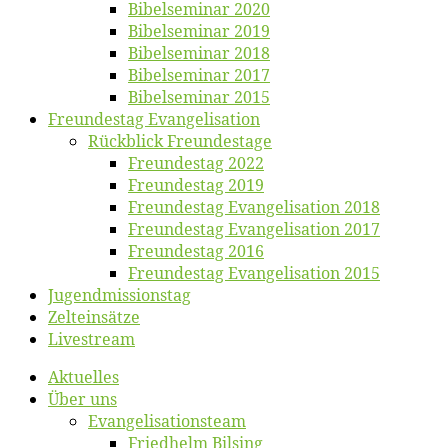
Bi­bel­se­mi­nar 2020
Bi­bel­se­mi­nar 2019
Bi­bel­se­mi­nar 2018
Bibelsemi­nar 2017
Bibelsemi­nar 2015
Freun­des­tag Evangelisation
Rück­blick Freundestage
Freun­des­tag 2022
Freun­des­tag 2019
Freun­des­tag Evan­ge­li­sa­ti­on 2018
Freun­des­tag Evan­ge­li­sa­ti­on 2017
Freun­des­tag 2016
Freun­des­tag Evan­ge­li­sa­ti­on 2015
Jugend­mis­sions­tag
Zelt­ein­sät­ze
Live­stream
Ak­tu­el­les
Über uns
Evangelisa­tions­team
Fried­helm Bilsing