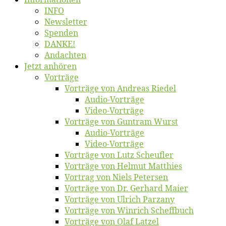
INFO
News­let­ter
Spen­den
DANKE!
An­dach­ten
Jetzt an­hö­ren
Vor­trä­ge
Vor­trä­ge von An­dre­as Riedel
Au­dio-Vor­trä­ge
Vi­deo-Vor­trä­ge
Vor­trä­ge von Gun­tram Wurst
Au­dio-Vor­trä­ge
Vi­deo-Vor­trä­ge
Vor­trä­ge von Lutz Scheufler
Vor­trä­ge von Hel­mut Matthies
Vor­trag von Niels Petersen
Vor­trä­ge von Dr. Ger­hard Maier
Vor­trä­ge von Ul­rich Parzany
Vor­trä­ge von Win­rich Scheffbuch
Vor­trä­ge von Olaf Latzel