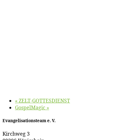
«
ZELT-GOTTESDIENST
Gos­pel­Ma­gic
»
Evan­ge­li­sa­ti­ons­team e. V.
Kirch­weg 3