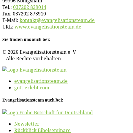
09306 Königshain
Tel.:
037202 829014
Fax: 037202 873910
E‑Mail:
kontakt@​evangelisationsteam.​de
URL:
www​.evan​ge​li​sa​ti​ons​team​.de
Sie fin­den uns auch bei:
© 2026 Evan­ge­li­sa­ti­ons­team e. V.
– Al­le Rech­te vorbehalten
evangelisationsteam.de
gott-erlebt.com
Evan­ge­li­sa­ti­ons­team auch bei:
News­let­ter
Rück­blick Bibelseminare