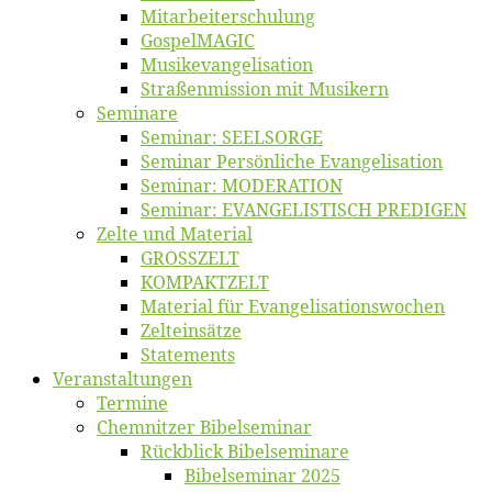
Mitarbeiter­schulung
Gos­pel­MA­GIC
Musikevan­ge­li­sa­tion
Straßenmis­sion mit Musikern
Se­mi­na­re
Se­mi­nar: SEELSORGE
Se­mi­nar Per­sön­li­che Evangelisation
Se­mi­nar: MODERATION
Se­mi­nar: EVANGELISTISCH PREDIGEN
Zel­te und Material
GROSSZELT
KOMPAKTZELT
Ma­te­ri­al für Evangelisationswochen
Zelt­ein­sät­ze
State­ments
Ver­an­stal­tun­gen
Ter­mi­ne
Chemnit­zer Bibelseminar
Rück­blick Bibelseminare
Bi­bel­se­mi­nar 2025