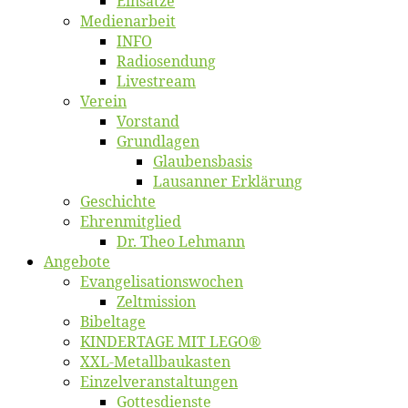
Ein­sät­ze
Me­di­en­ar­beit
INFO
Ra­dio­sen­dung
Live­stream
Ver­ein
Vor­stand
Grund­la­gen
Glaubens­ba­sis
Lausan­ner Erklärung
Ge­schich­te
Eh­ren­mit­glied
Dr. Theo Lehmann
An­ge­bo­te
Evangelisa­tions­wo­chen
Zelt­mis­si­on
Bi­bel­ta­ge
KINDERTAGE MIT LEGO®
XXL-Me­­tal­l­­bau­­kas­­ten
Einzelver­an­stal­tungen
Got­tes­diens­te