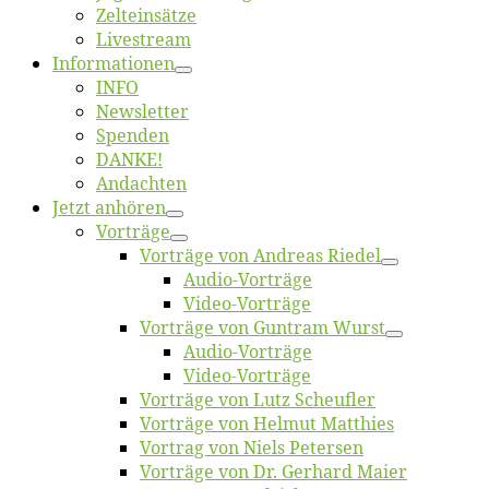
Zelt­ein­sät­ze
Live­stream
Informatio­nen
INFO
News­let­ter
Spen­den
DANKE!
An­dach­ten
Jetzt an­hö­ren
Vor­trä­ge
Vor­trä­ge von An­dre­as Riedel
Au­dio-Vor­trä­ge
Vi­deo-Vor­trä­ge
Vor­trä­ge von Gun­tram Wurst
Au­dio-Vor­trä­ge
Vi­deo-Vor­trä­ge
Vor­trä­ge von Lutz Scheufler
Vor­trä­ge von Hel­mut Matthies
Vor­trag von Niels Petersen
Vor­trä­ge von Dr. Ger­hard Maier