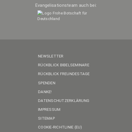
Evan­ge­li­sa­ti­ons­team auch bei:
NEWS­LET­TER
RÜCK­BLICK BIBELSEMINARE
RÜCK­BLICK FREUNDESTAGE
SPEN­DEN
DANKE!
DATEN­SCHUTZ­ER­KLÄ­RUNG
IM­PRES­SUM
SITE­MAP
COO­KIE-RICH­T­­LI­­NIE (EU)