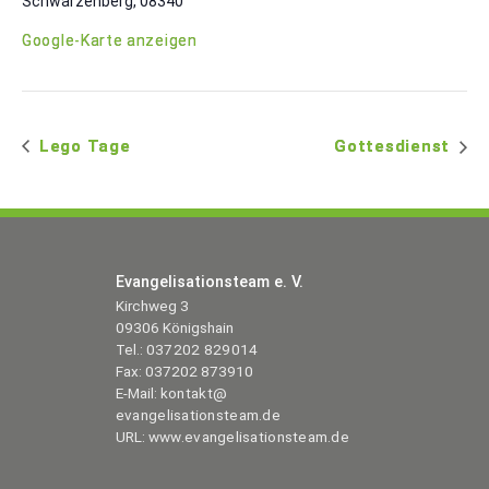
Schwarzenberg
,
08340
Google-Karte anzeigen
Le­go Tage
Got­tes­dienst
Evan­ge­li­sa­ti­ons­team e. V.
Kirch­weg 3
09306 Königshain
Tel.:
037202 829014
Fax: 037202 873910
E‑Mail:
kontakt@​
evangelisationsteam.​de
URL:
www​.evan​ge​li​sa​ti​ons​team​.de