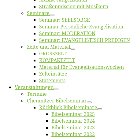
Straßenmis­sion mit Musikern
Se­mi­na­re
Se­mi­nar: SEELSORGE
Se­mi­nar Per­sön­li­che Evangelisation
Se­mi­nar: MODERATION
Se­mi­nar: EVANGELISTISCH PREDIGEN
Zel­te und Material
GROSSZELT
KOMPAKTZELT
Ma­te­ri­al für Evangelisationswochen
Zelt­ein­sät­ze
State­ments
Ver­an­stal­tun­gen
Ter­mi­ne
Chemnit­zer Bibelseminar
Rück­blick Bibelseminare
Bi­bel­se­mi­nar 2025
Bi­bel­se­mi­nar 2024
Bi­bel­se­mi­nar 2023
Bi­bel­se­mi­nar 2022