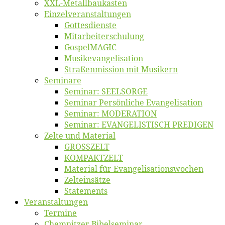
XXL-Me­­tal­l­­bau­­kas­­ten
Einzelver­an­stal­tungen
Got­tes­diens­te
Mitarbeiter­schulung
Gos­pel­MA­GIC
Musikevan­ge­li­sa­tion
Straßenmis­sion mit Musikern
Se­mi­na­re
Se­mi­nar: SEELSORGE
Se­mi­nar Per­sön­li­che Evangelisation
Se­mi­nar: MODERATION
Se­mi­nar: EVANGELISTISCH PREDIGEN
Zel­te und Material
GROSSZELT
KOMPAKTZELT
Ma­te­ri­al für Evangelisationswochen
Zelt­ein­sät­ze
State­ments
Ver­an­stal­tun­gen
Ter­mi­ne
Chemnit­zer Bibelseminar