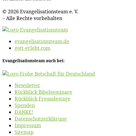
© 2026 Evan­ge­li­sa­ti­ons­team e. V.
– Al­le Rech­te vorbehalten
evangelisationsteam.de
gott-erlebt.com
Evan­ge­li­sa­ti­ons­team auch bei:
News­let­ter
Rück­blick Bibelseminare
Rück­blick Freundestage
Spen­den
DANKE!
Daten­schutz­er­klä­rung
Im­pres­sum
Site­map