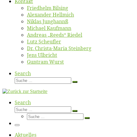
Kon­takt
Fried­helm Bilsing
Alex­an­der Hellmich
Ni­klas Junghannß
Mi­cha­el Kaufmann
An­dre­as „Reeds“ Riedel
Lutz Scheuf­ler
Dr. Chris­­ta-Ma­ria Steinberg
Jens Ulb­richt
Gun­tram Wurst
Search
Suche
Suche
…
Search
Suche
Suche
Suche
…
Suche
…
Menü
Ak­tu­el­les