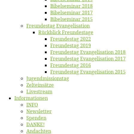
Bi­bel­se­mi­nar 2018
Bibelsemi­nar 2017
Bibelsemi­nar 2015
Freun­des­tag Evangelisation
Rück­blick Freundestage
Freun­des­tag 2022
Freun­des­tag 2019
Freun­des­tag Evan­ge­li­sa­ti­on 2018
Freun­des­tag Evan­ge­li­sa­ti­on 2017
Freun­des­tag 2016
Freun­des­tag Evan­ge­li­sa­ti­on 2015
Jugend­mis­sions­tag
Zelt­ein­sät­ze
Live­stream
Informatio­nen
INFO
News­let­ter
Spen­den
DANKE!
An­dach­ten