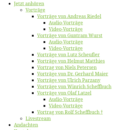
Jetzt an­hö­ren
Vor­trä­ge
Vor­trä­ge von An­dre­as Riedel
Au­dio-Vor­trä­ge
Vi­deo-Vor­trä­ge
Vor­trä­ge von Gun­tram Wurst
Au­dio-Vor­trä­ge
Vi­deo-Vor­trä­ge
Vor­trä­ge von Lutz Scheufler
Vor­trä­ge von Hel­mut Matthies
Vor­trag von Niels Petersen
Vor­trä­ge von Dr. Ger­hard Maier
Vor­trä­ge von Ul­rich Parzany
Vor­trä­ge von Win­rich Scheffbuch
Vor­trä­ge von Olaf Latzel
Au­dio-Vor­trä­ge
Vi­deo-Vor­trä­ge
Vor­trag von Rolf Scheffbuch †
Live­stream
An­dach­ten