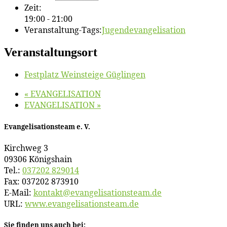
Zeit:
19:00 - 21:00
Veranstaltung-Tags:
Jugendevangelisation
Veranstaltungsort
Fest­platz Wein­stei­ge Güglingen
«
EVANGELISATION
EVANGELISATION
»
Evan­ge­li­sa­ti­ons­team e. V.
Kirch­weg 3
09306 Königshain
Tel.:
037202 829014
Fax: 037202 873910
E‑Mail:
kontakt@​evangelisationsteam.​de
URL:
www​.evan​ge​li​sa​ti​ons​team​.de
Sie fin­den uns auch bei: