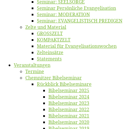
Se­mi­nar: SEELSORGE
Se­mi­nar Per­sön­li­che Evangelisation
Se­mi­nar: MODERATION
Se­mi­nar: EVANGELISTISCH PREDIGEN
Zel­te und Material
GROSSZELT
KOMPAKTZELT
Ma­te­ri­al für Evangelisationswochen
Zelt­ein­sät­ze
State­ments
Ver­an­stal­tun­gen
Ter­mi­ne
Chemnit­zer Bibelseminar
Rück­blick Bibelseminare
Bi­bel­se­mi­nar 2025
Bi­bel­se­mi­nar 2024
Bi­bel­se­mi­nar 2023
Bi­bel­se­mi­nar 2022
Bi­bel­se­mi­nar 2021
Bi­bel­se­mi­nar 2020
Bi­bel­se­mi­nar 2019