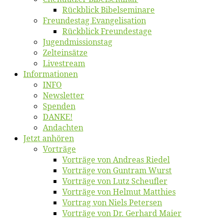
Rück­blick Bibelseminare
Freun­des­tag Evangelisation
Rück­blick Freundestage
Jugend­mis­sions­tag
Zelt­ein­sät­ze
Live­stream
Informatio­nen
INFO
News­let­ter
Spen­den
DANKE!
An­dach­ten
Jetzt an­hö­ren
Vor­trä­ge
Vor­trä­ge von An­dre­as Riedel
Vor­trä­ge von Gun­tram Wurst
Vor­trä­ge von Lutz Scheufler
Vor­trä­ge von Hel­mut Matthies
Vor­trag von Niels Petersen
Vor­trä­ge von Dr. Ger­hard Maier