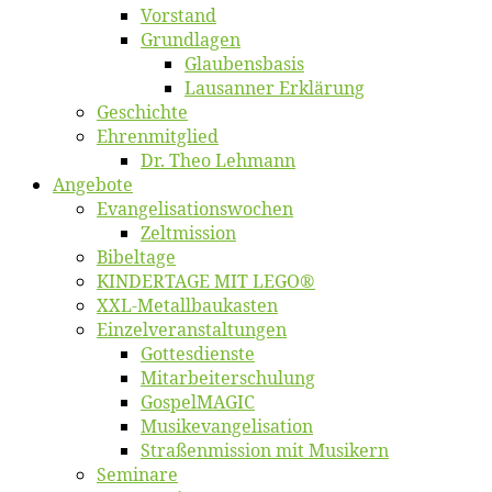
Vor­stand
Grund­la­gen
Glaubens­ba­sis
Lausan­ner Erklärung
Ge­schich­te
Eh­ren­mit­glied
Dr. Theo Lehmann
An­ge­bo­te
Evangelisa­tions­wo­chen
Zelt­mis­si­on
Bi­bel­ta­ge
KINDERTAGE MIT LEGO®
XXL-Me­­tal­l­­bau­­kas­­ten
Einzelver­an­stal­tungen
Got­tes­diens­te
Mitarbeiter­schulung
Gos­pel­MA­GIC
Musikevan­ge­li­sa­tion
Straßenmis­sion mit Musikern
Se­mi­na­re