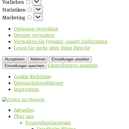
Vorlieben
Vorlieben
Statistiken
Statistiken
Marketing
Marketing
Optionen verwalten
Dienste verwalten
Verwalten Sie {vendor_count} Lieferanten
Lesen Sie mehr über diese Zwecke
Akzeptieren
Ablehnen
Einstellungen ansehen
Einstellungen ansehen
Einstellungen speichern
Coo­kie-Richt­li­nie
Daten­schutz­er­klä­rung
Im­pres­sum
Zum
Inhalt
Ak­tu­el­les
springen
Über uns
Evangelisa­tions­team