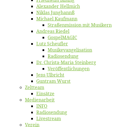
Fried­helm Bilsing
Alex­an­der Hellmich
Ni­klas Junghannß
Mi­cha­el Kaufmann
Straßenmis­sion mit Musikern
An­dre­as Riedel
Gos­pel­MA­GIC
Lutz Scheuf­ler
Musikevan­ge­li­sa­tion
Ra­dio­sen­dung
Dr. Chris­­ta-Ma­ria Steinberg
Ver­öf­fent­li­chun­gen
Jens Ulb­richt
Gun­tram Wurst
Zelt­team
Ein­sät­ze
Me­di­en­ar­beit
INFO
Ra­dio­sen­dung
Live­stream
Ver­ein