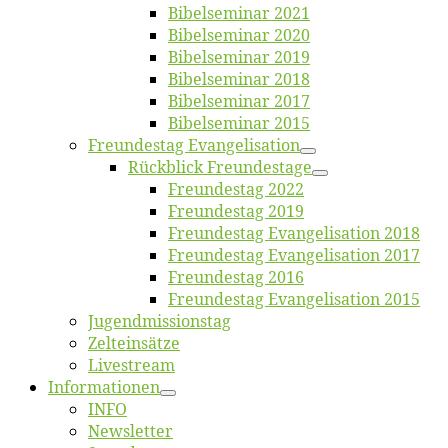
Bi­bel­se­mi­nar 2021
Bi­bel­se­mi­nar 2020
Bi­bel­se­mi­nar 2019
Bi­bel­se­mi­nar 2018
Bibelsemi­nar 2017
Bibelsemi­nar 2015
Freun­des­tag Evangelisation
Rück­blick Freundestage
Freun­des­tag 2022
Freun­des­tag 2019
Freun­des­tag Evan­ge­li­sa­ti­on 2018
Freun­des­tag Evan­ge­li­sa­ti­on 2017
Freun­des­tag 2016
Freun­des­tag Evan­ge­li­sa­ti­on 2015
Jugend­mis­sions­tag
Zelt­ein­sät­ze
Live­stream
Informatio­nen
INFO
News­let­ter