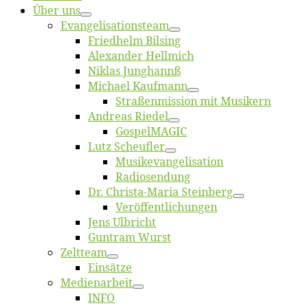
Über uns
Evangelisa­tions­team
Fried­helm Bilsing
Alex­an­der Hellmich
Ni­klas Junghannß
Mi­cha­el Kaufmann
Straßenmis­sion mit Musikern
An­dre­as Riedel
Gos­pel­MA­GIC
Lutz Scheuf­ler
Musikevan­ge­li­sa­tion
Ra­dio­sen­dung
Dr. Chris­­ta-Ma­ria Steinberg
Ver­öf­fent­li­chun­gen
Jens Ulb­richt
Gun­tram Wurst
Zelt­team
Ein­sät­ze
Me­di­en­ar­beit
INFO