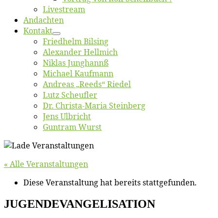
Live­stream
An­dach­ten
Kon­takt
Fried­helm Bilsing
Alex­an­der Hellmich
Ni­klas Junghannß
Mi­cha­el Kaufmann
An­dre­as „Reeds“ Riedel
Lutz Scheuf­ler
Dr. Chris­­ta-Ma­ria Steinberg
Jens Ulb­richt
Gun­tram Wurst
« Alle Veranstaltungen
Diese Veranstaltung hat bereits stattgefunden.
JUGENDEVANGELISATION