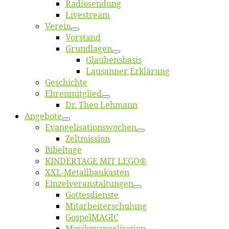
Ra­dio­sen­dung
Live­stream
Ver­ein
Vor­stand
Grund­la­gen
Glaubens­ba­sis
Lausan­ner Erklärung
Ge­schich­te
Eh­ren­mit­glied
Dr. Theo Lehmann
An­ge­bo­te
Evangelisa­tions­wo­chen
Zelt­mis­si­on
Bi­bel­ta­ge
KINDERTAGE MIT LEGO®
XXL-Me­­tal­l­­bau­­kas­­ten
Einzelver­an­stal­tungen
Got­tes­diens­te
Mitarbeiter­schulung
Gos­pel­MA­GIC
Musikevan­ge­li­sa­tion