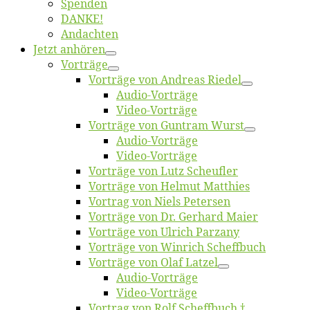
Spen­den
DANKE!
An­dach­ten
Jetzt an­hö­ren
Vor­trä­ge
Vor­trä­ge von An­dre­as Riedel
Au­dio-Vor­trä­ge
Vi­deo-Vor­trä­ge
Vor­trä­ge von Gun­tram Wurst
Au­dio-Vor­trä­ge
Vi­deo-Vor­trä­ge
Vor­trä­ge von Lutz Scheufler
Vor­trä­ge von Hel­mut Matthies
Vor­trag von Niels Petersen
Vor­trä­ge von Dr. Ger­hard Maier
Vor­trä­ge von Ul­rich Parzany
Vor­trä­ge von Win­rich Scheffbuch
Vor­trä­ge von Olaf Latzel
Au­dio-Vor­trä­ge
Vi­deo-Vor­trä­ge
Vor­trag von Rolf Scheffbuch †