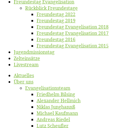
Freun­des­tag Evangelisation
Rück­blick Freundestage
Freun­des­tag 2022
Freun­des­tag 2019
Freun­des­tag Evan­ge­li­sa­ti­on 2018
Freun­des­tag Evan­ge­li­sa­ti­on 2017
Freun­des­tag 2016
Freun­des­tag Evan­ge­li­sa­ti­on 2015
Jugend­mis­sions­tag
Zelt­ein­sät­ze
Live­stream
Ak­tu­el­les
Über uns
Evangelisa­tions­team
Fried­helm Bilsing
Alex­an­der Hellmich
Ni­klas Junghannß
Mi­cha­el Kaufmann
An­dre­as Riedel
Lutz Scheuf­ler