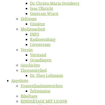
Dr. Chris­­ta-Ma­ria Steinberg
Jens Ulb­richt
Gun­tram Wurst
Zelt­team
Ein­sät­ze
Me­di­en­ar­beit
INFO
Ra­dio­sen­dung
Live­stream
Ver­ein
Vor­stand
Grund­la­gen
Ge­schich­te
Eh­ren­mit­glied
Dr. Theo Lehmann
An­ge­bo­te
Evangelisa­tions­wo­chen
Zelt­mis­si­on
Bi­bel­ta­ge
KINDERTAGE MIT LEGO®