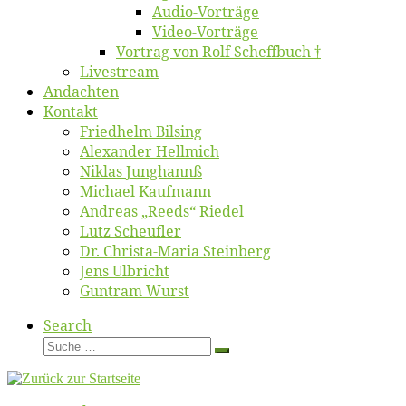
Au­dio-Vor­trä­ge
Vi­deo-Vor­trä­ge
Vor­trag von Rolf Scheffbuch †
Live­stream
An­dach­ten
Kon­takt
Fried­helm Bilsing
Alex­an­der Hellmich
Ni­klas Junghannß
Mi­cha­el Kaufmann
An­dre­as „Reeds“ Riedel
Lutz Scheuf­ler
Dr. Chris­­ta-Ma­ria Steinberg
Jens Ulb­richt
Gun­tram Wurst
Search
Suche
Suche
…