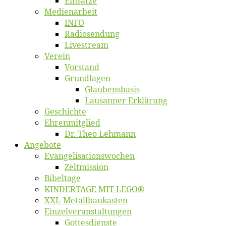
Ein­sät­ze
Me­di­en­ar­beit
INFO
Ra­dio­sen­dung
Live­stream
Ver­ein
Vor­stand
Grund­la­gen
Glaubens­ba­sis
Lausan­ner Erklärung
Ge­schich­te
Eh­ren­mit­glied
Dr. Theo Lehmann
An­ge­bo­te
Evangelisa­tions­wo­chen
Zelt­mis­si­on
Bi­bel­ta­ge
KINDERTAGE MIT LEGO®
XXL-Me­­tal­l­­bau­­kas­­ten
Einzelver­an­stal­tungen
Got­tes­diens­te