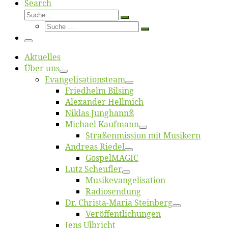
Search
Suche
Suche
Suche
…
Suche
…
Menü
Ak­tu­el­les
Über uns
Evangelisa­tions­team
Fried­helm Bilsing
Alex­an­der Hellmich
Ni­klas Junghannß
Mi­cha­el Kaufmann
Straßenmis­sion mit Musikern
An­dre­as Riedel
Gos­pel­MA­GIC
Lutz Scheuf­ler
Musikevan­ge­li­sa­tion
Ra­dio­sen­dung
Dr. Chris­­ta-Ma­ria Steinberg
Ver­öf­fent­li­chun­gen
Jens Ulb­richt