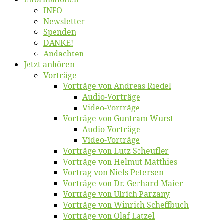
INFO
News­let­ter
Spen­den
DANKE!
An­dach­ten
Jetzt an­hö­ren
Vor­trä­ge
Vor­trä­ge von An­dre­as Riedel
Au­dio-Vor­trä­ge
Vi­deo-Vor­trä­ge
Vor­trä­ge von Gun­tram Wurst
Au­dio-Vor­trä­ge
Vi­deo-Vor­trä­ge
Vor­trä­ge von Lutz Scheufler
Vor­trä­ge von Hel­mut Matthies
Vor­trag von Niels Petersen
Vor­trä­ge von Dr. Ger­hard Maier
Vor­trä­ge von Ul­rich Parzany
Vor­trä­ge von Win­rich Scheffbuch
Vor­trä­ge von Olaf Latzel