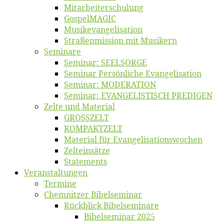
Mitarbeiter­schulung
Gos­pel­MA­GIC
Musikevan­ge­li­sa­tion
Straßenmis­sion mit Musikern
Se­mi­na­re
Se­mi­nar: SEELSORGE
Se­mi­nar Per­sön­li­che Evangelisation
Se­mi­nar: MODERATION
Se­mi­nar: EVANGELISTISCH PREDIGEN
Zel­te und Material
GROSSZELT
KOMPAKTZELT
Ma­te­ri­al für Evangelisationswochen
Zelt­ein­sät­ze
State­ments
Ver­an­stal­tun­gen
Ter­mi­ne
Chemnit­zer Bibelseminar
Rück­blick Bibelseminare
Bi­bel­se­mi­nar 2025