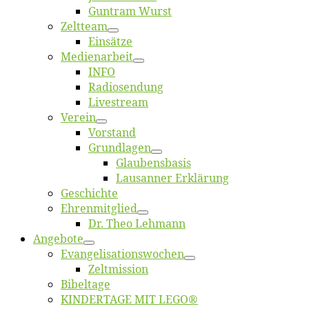
Gun­tram Wurst
Zelt­team
Ein­sät­ze
Me­di­en­ar­beit
INFO
Ra­dio­sen­dung
Live­stream
Ver­ein
Vor­stand
Grund­la­gen
Glaubens­ba­sis
Lausan­ner Erklärung
Ge­schich­te
Eh­ren­mit­glied
Dr. Theo Lehmann
An­ge­bo­te
Evangelisa­tions­wo­chen
Zelt­mis­si­on
Bi­bel­ta­ge
KINDERTAGE MIT LEGO®