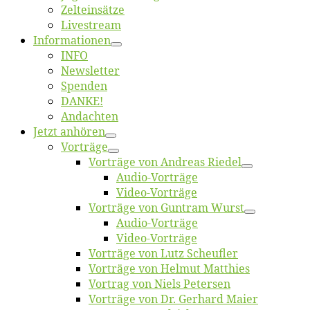
Zelt­ein­sät­ze
Live­stream
Informatio­nen
INFO
News­let­ter
Spen­den
DANKE!
An­dach­ten
Jetzt an­hö­ren
Vor­trä­ge
Vor­trä­ge von An­dre­as Riedel
Au­dio-Vor­trä­ge
Vi­deo-Vor­trä­ge
Vor­trä­ge von Gun­tram Wurst
Au­dio-Vor­trä­ge
Vi­deo-Vor­trä­ge
Vor­trä­ge von Lutz Scheufler
Vor­trä­ge von Hel­mut Matthies
Vor­trag von Niels Petersen
Vor­trä­ge von Dr. Ger­hard Maier