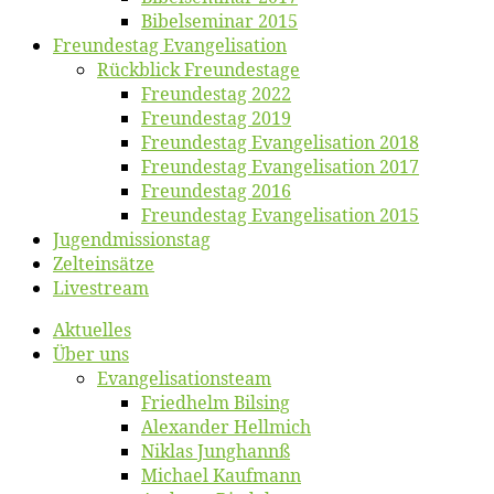
Bibelsemi­nar 2015
Freun­des­tag Evangelisation
Rück­blick Freundestage
Freun­des­tag 2022
Freun­des­tag 2019
Freun­des­tag Evan­ge­li­sa­ti­on 2018
Freun­des­tag Evan­ge­li­sa­ti­on 2017
Freun­des­tag 2016
Freun­des­tag Evan­ge­li­sa­ti­on 2015
Jugend­mis­sions­tag
Zelt­ein­sät­ze
Live­stream
Ak­tu­el­les
Über uns
Evangelisa­tions­team
Fried­helm Bilsing
Alex­an­der Hellmich
Ni­klas Junghannß
Mi­cha­el Kaufmann