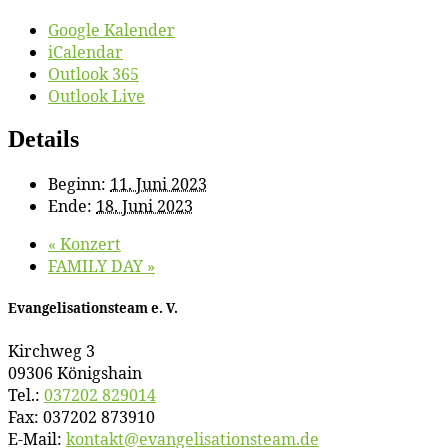
Google Kalender
iCalendar
Outlook 365
Outlook Live
Details
Beginn:
11. Juni 2023
Ende:
18. Juni 2023
«
Kon­zert
FAMILY DAY
»
Evan­ge­li­sa­ti­ons­team e. V.
Kirch­weg 3
09306 Königshain
Tel.:
037202 829014
Fax: 037202 873910
E‑Mail:
kontakt@​evangelisationsteam.​de