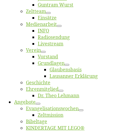
Gun­tram Wurst
Zelt­team
Ein­sät­ze
Me­di­en­ar­beit
INFO
Ra­dio­sen­dung
Live­stream
Ver­ein
Vor­stand
Grund­la­gen
Glaubens­ba­sis
Lausan­ner Erklärung
Ge­schich­te
Eh­ren­mit­glied
Dr. Theo Lehmann
An­ge­bo­te
Evangelisa­tions­wo­chen
Zelt­mis­si­on
Bi­bel­ta­ge
KINDERTAGE MIT LEGO®