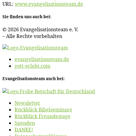
URL:
www​.evan​ge​li​sa​ti​ons​team​.de
Sie fin­den uns auch bei:
© 2026 Evan­ge­li­sa­ti­ons­team e. V.
– Al­le Rech­te vorbehalten
evangelisationsteam.de
gott-erlebt.com
Evan­ge­li­sa­ti­ons­team auch bei:
News­let­ter
Rück­blick Bibelseminare
Rück­blick Freundestage
Spen­den
DANKE!