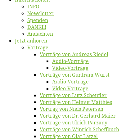
INFO
News­let­ter
Spen­den
DANKE!
An­dach­ten
Jetzt an­hö­ren
Vor­trä­ge
Vor­trä­ge von An­dre­as Riedel
Au­dio-Vor­trä­ge
Vi­deo-Vor­trä­ge
Vor­trä­ge von Gun­tram Wurst
Au­dio-Vor­trä­ge
Vi­deo-Vor­trä­ge
Vor­trä­ge von Lutz Scheufler
Vor­trä­ge von Hel­mut Matthies
Vor­trag von Niels Petersen
Vor­trä­ge von Dr. Ger­hard Maier
Vor­trä­ge von Ul­rich Parzany
Vor­trä­ge von Win­rich Scheffbuch
Vor­trä­ge von Olaf Latzel