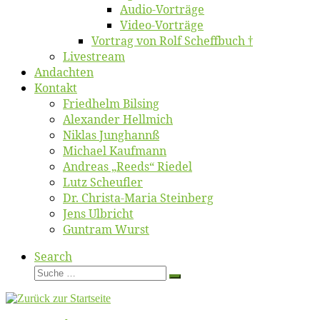
Au­dio-Vor­trä­ge
Vi­deo-Vor­trä­ge
Vor­trag von Rolf Scheffbuch †
Live­stream
An­dach­ten
Kon­takt
Fried­helm Bilsing
Alex­an­der Hellmich
Ni­klas Junghannß
Mi­cha­el Kaufmann
An­dre­as „Reeds“ Riedel
Lutz Scheuf­ler
Dr. Chris­­ta-Ma­ria Steinberg
Jens Ulb­richt
Gun­tram Wurst
Search
Suche
Suche
…