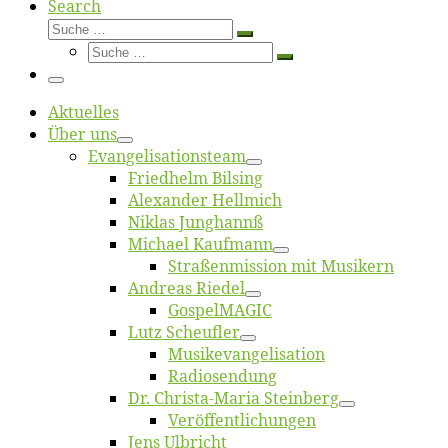
Search
Suche
Suche
Suche
…
Suche
…
Menü
Ak­tu­el­les
Über uns
Evangelisa­tions­team
Fried­helm Bilsing
Alex­an­der Hellmich
Ni­klas Junghannß
Mi­cha­el Kaufmann
Straßenmis­sion mit Musikern
An­dre­as Riedel
Gos­pel­MA­GIC
Lutz Scheuf­ler
Musikevan­ge­li­sa­tion
Ra­dio­sen­dung
Dr. Chris­­ta-Ma­ria Steinberg
Ver­öf­fent­li­chun­gen
Jens Ulb­richt