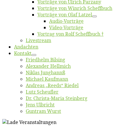
Vor­trä­ge von Ul­rich Parzany
Vor­trä­ge von Win­rich Scheffbuch
Vor­trä­ge von Olaf Latzel
Au­dio-Vor­trä­ge
Vi­deo-Vor­trä­ge
Vor­trag von Rolf Scheffbuch †
Live­stream
An­dach­ten
Kon­takt
Fried­helm Bilsing
Alex­an­der Hellmich
Ni­klas Junghannß
Mi­cha­el Kaufmann
An­dre­as „Reeds“ Riedel
Lutz Scheuf­ler
Dr. Chris­­ta-Ma­ria Steinberg
Jens Ulb­richt
Gun­tram Wurst