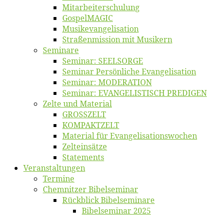
Mitarbeiter­schulung
Gos­pel­MA­GIC
Musikevan­ge­li­sa­tion
Straßenmis­sion mit Musikern
Se­mi­na­re
Se­mi­nar: SEELSORGE
Se­mi­nar Per­sön­li­che Evangelisation
Se­mi­nar: MODERATION
Se­mi­nar: EVANGELISTISCH PREDIGEN
Zel­te und Material
GROSSZELT
KOMPAKTZELT
Ma­te­ri­al für Evangelisationswochen
Zelt­ein­sät­ze
State­ments
Ver­an­stal­tun­gen
Ter­mi­ne
Chemnit­zer Bibelseminar
Rück­blick Bibelseminare
Bi­bel­se­mi­nar 2025