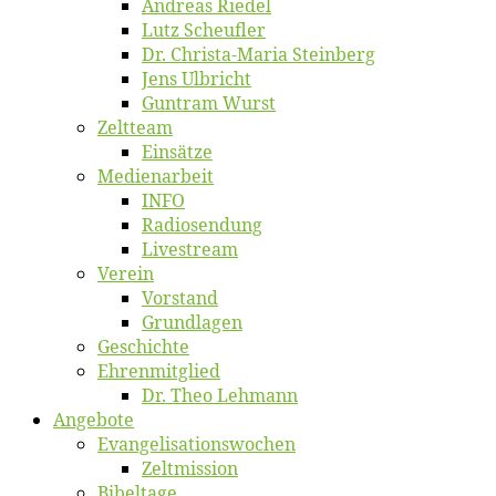
An­dre­as Riedel
Lutz Scheuf­ler
Dr. Chris­­ta-Ma­ria Steinberg
Jens Ulb­richt
Gun­tram Wurst
Zelt­team
Ein­sät­ze
Me­di­en­ar­beit
INFO
Ra­dio­sen­dung
Live­stream
Ver­ein
Vor­stand
Grund­la­gen
Ge­schich­te
Eh­ren­mit­glied
Dr. Theo Lehmann
An­ge­bo­te
Evangelisa­tions­wo­chen
Zelt­mis­si­on
Bi­bel­ta­ge