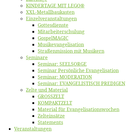
KINDERTAGE MIT LEGO®
XXL-Me­­tal­l­­bau­­kas­­ten
Einzelver­an­stal­tungen
Got­tes­diens­te
Mitarbeiter­schulung
Gos­pel­MA­GIC
Musikevan­ge­li­sa­tion
Straßenmis­sion mit Musikern
Se­mi­na­re
Se­mi­nar: SEELSORGE
Se­mi­nar Per­sön­li­che Evangelisation
Se­mi­nar: MODERATION
Se­mi­nar: EVANGELISTISCH PREDIGEN
Zel­te und Material
GROSSZELT
KOMPAKTZELT
Ma­te­ri­al für Evangelisationswochen
Zelt­ein­sät­ze
State­ments
Ver­an­stal­tun­gen