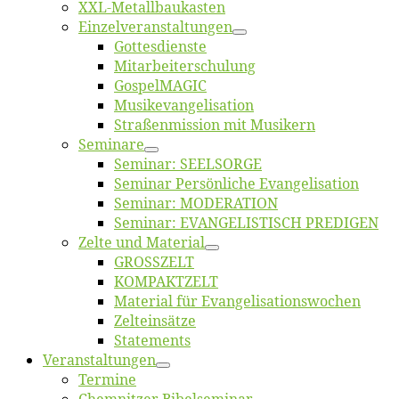
XXL-Me­­tal­l­­bau­­kas­­ten
Einzelver­an­stal­tungen
Got­tes­diens­te
Mitarbeiter­schulung
Gos­pel­MA­GIC
Musikevan­ge­li­sa­tion
Straßenmis­sion mit Musikern
Se­mi­na­re
Se­mi­nar: SEELSORGE
Se­mi­nar Per­sön­li­che Evangelisation
Se­mi­nar: MODERATION
Se­mi­nar: EVANGELISTISCH PREDIGEN
Zel­te und Material
GROSSZELT
KOMPAKTZELT
Ma­te­ri­al für Evangelisationswochen
Zelt­ein­sät­ze
State­ments
Ver­an­stal­tun­gen
Ter­mi­ne