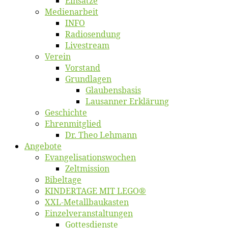
Ein­sät­ze
Me­di­en­ar­beit
INFO
Ra­dio­sen­dung
Live­stream
Ver­ein
Vor­stand
Grund­la­gen
Glaubens­ba­sis
Lausan­ner Erklärung
Ge­schich­te
Eh­ren­mit­glied
Dr. Theo Lehmann
An­ge­bo­te
Evangelisa­tions­wo­chen
Zelt­mis­si­on
Bi­bel­ta­ge
KINDERTAGE MIT LEGO®
XXL-Me­­tal­l­­bau­­kas­­ten
Einzelver­an­stal­tungen
Got­tes­diens­te