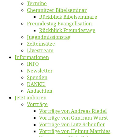
Ter­mi­ne
Chemnit­zer Bibelseminar
Rück­blick Bibelseminare
Freun­des­tag Evangelisation
Rück­blick Freundestage
Jugend­mis­sions­tag
Zelt­ein­sät­ze
Live­stream
Informatio­nen
INFO
News­let­ter
Spen­den
DANKE!
An­dach­ten
Jetzt an­hö­ren
Vor­trä­ge
Vor­trä­ge von An­dre­as Riedel
Vor­trä­ge von Gun­tram Wurst
Vor­trä­ge von Lutz Scheufler
Vor­trä­ge von Hel­mut Matthies