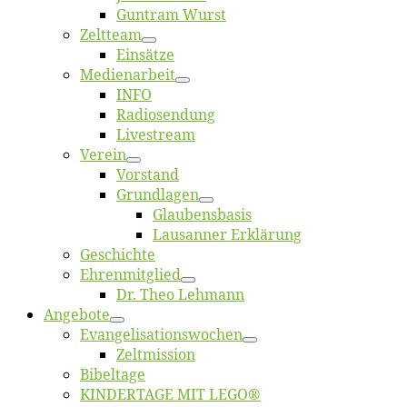
Gun­tram Wurst
Zelt­team
Ein­sät­ze
Me­di­en­ar­beit
INFO
Ra­dio­sen­dung
Live­stream
Ver­ein
Vor­stand
Grund­la­gen
Glaubens­ba­sis
Lausan­ner Erklärung
Ge­schich­te
Eh­ren­mit­glied
Dr. Theo Lehmann
An­ge­bo­te
Evangelisa­tions­wo­chen
Zelt­mis­si­on
Bi­bel­ta­ge
KINDERTAGE MIT LEGO®