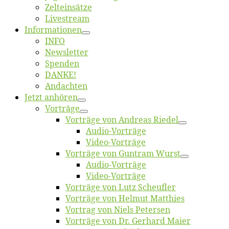
Zelt­ein­sät­ze
Live­stream
Informatio­nen
INFO
News­let­ter
Spen­den
DANKE!
An­dach­ten
Jetzt an­hö­ren
Vor­trä­ge
Vor­trä­ge von An­dre­as Riedel
Au­dio-Vor­trä­ge
Vi­deo-Vor­trä­ge
Vor­trä­ge von Gun­tram Wurst
Au­dio-Vor­trä­ge
Vi­deo-Vor­trä­ge
Vor­trä­ge von Lutz Scheufler
Vor­trä­ge von Hel­mut Matthies
Vor­trag von Niels Petersen
Vor­trä­ge von Dr. Ger­hard Maier