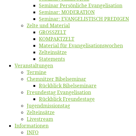
Se­mi­nar Per­sön­li­che Evangelisation
Se­mi­nar: MODERATION
Se­mi­nar: EVANGELISTISCH PREDIGEN
Zel­te und Material
GROSSZELT
KOMPAKTZELT
Ma­te­ri­al für Evangelisationswochen
Zelt­ein­sät­ze
State­ments
Ver­an­stal­tun­gen
Ter­mi­ne
Chemnit­zer Bibelseminar
Rück­blick Bibelseminare
Freun­des­tag Evangelisation
Rück­blick Freundestage
Jugend­mis­sions­tag
Zelt­ein­sät­ze
Live­stream
Informatio­nen
INFO