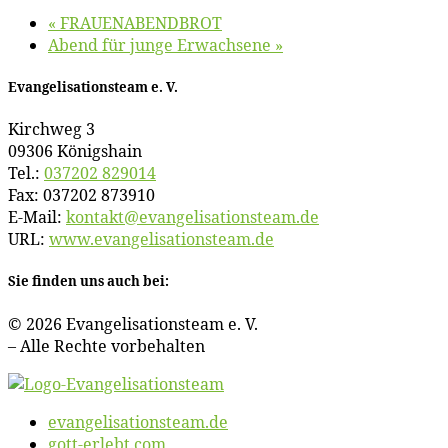
«
FRAUENABENDBROT
Abend für jun­ge Erwachsene
»
Evan­ge­li­sa­ti­ons­team e. V.
Kirch­weg 3
09306 Königshain
Tel.:
037202 829014
Fax: 037202 873910
E‑Mail:
kontakt@​evangelisationsteam.​de
URL:
www​.evan​ge​li​sa​ti​ons​team​.de
Sie fin­den uns auch bei:
© 2026 Evan­ge­li­sa­ti­ons­team e. V.
– Al­le Rech­te vorbehalten
evangelisationsteam.de
gott-erlebt.com