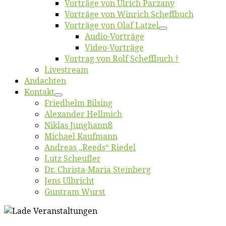
Vor­trä­ge von Ul­rich Parzany
Vor­trä­ge von Win­rich Scheffbuch
Vor­trä­ge von Olaf Latzel
Au­dio-Vor­trä­ge
Vi­deo-Vor­trä­ge
Vor­trag von Rolf Scheffbuch †
Live­stream
An­dach­ten
Kon­takt
Fried­helm Bilsing
Alex­an­der Hellmich
Ni­klas Junghannß
Mi­cha­el Kaufmann
An­dre­as „Reeds“ Riedel
Lutz Scheuf­ler
Dr. Chris­­ta-Ma­ria Steinberg
Jens Ulb­richt
Gun­tram Wurst