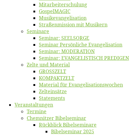
Mitarbeiter­schulung
Gos­pel­MA­GIC
Musikevan­ge­li­sa­tion
Straßenmis­sion mit Musikern
Se­mi­na­re
Se­mi­nar: SEELSORGE
Se­mi­nar Per­sön­li­che Evangelisation
Se­mi­nar: MODERATION
Se­mi­nar: EVANGELISTISCH PREDIGEN
Zel­te und Material
GROSSZELT
KOMPAKTZELT
Ma­te­ri­al für Evangelisationswochen
Zelt­ein­sät­ze
State­ments
Ver­an­stal­tun­gen
Ter­mi­ne
Chemnit­zer Bibelseminar
Rück­blick Bibelseminare
Bi­bel­se­mi­nar 2025