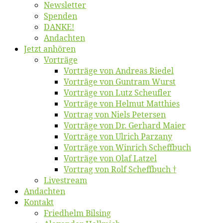
News­let­ter
Spen­den
DANKE!
An­dach­ten
Jetzt an­hö­ren
Vor­trä­ge
Vor­trä­ge von An­dre­as Riedel
Vor­trä­ge von Gun­tram Wurst
Vor­trä­ge von Lutz Scheufler
Vor­trä­ge von Hel­mut Matthies
Vor­trag von Niels Petersen
Vor­trä­ge von Dr. Ger­hard Maier
Vor­trä­ge von Ul­rich Parzany
Vor­trä­ge von Win­rich Scheffbuch
Vor­trä­ge von Olaf Latzel
Vor­trag von Rolf Scheffbuch †
Live­stream
An­dach­ten
Kon­takt
Fried­helm Bilsing