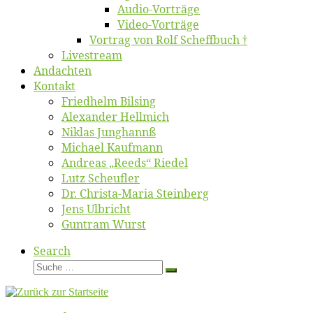
Au­dio-Vor­trä­ge
Vi­deo-Vor­trä­ge
Vor­trag von Rolf Scheffbuch †
Live­stream
An­dach­ten
Kon­takt
Fried­helm Bilsing
Alex­an­der Hellmich
Ni­klas Junghannß
Mi­cha­el Kaufmann
An­dre­as „Reeds“ Riedel
Lutz Scheuf­ler
Dr. Chris­­ta-Ma­ria Steinberg
Jens Ulb­richt
Gun­tram Wurst
Search
Suche
Suche
…