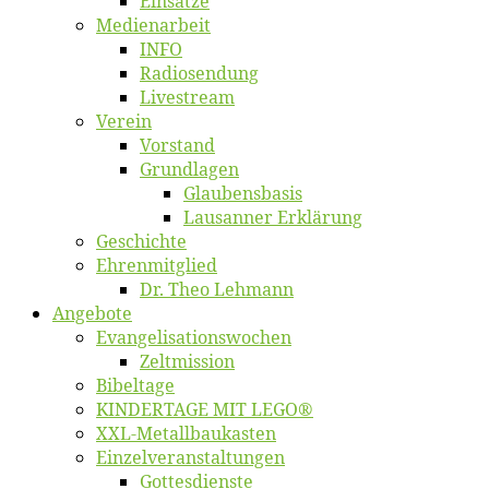
Ein­sät­ze
Me­di­en­ar­beit
INFO
Ra­dio­sen­dung
Live­stream
Ver­ein
Vor­stand
Grund­la­gen
Glaubens­ba­sis
Lausan­ner Erklärung
Ge­schich­te
Eh­ren­mit­glied
Dr. Theo Lehmann
An­ge­bo­te
Evangelisa­tions­wo­chen
Zelt­mis­si­on
Bi­bel­ta­ge
KINDERTAGE MIT LEGO®
XXL-Me­­tal­l­­bau­­kas­­ten
Einzelver­an­stal­tungen
Got­tes­diens­te