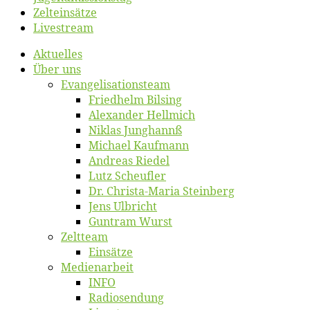
Zelt­ein­sät­ze
Live­stream
Ak­tu­el­les
Über uns
Evangelisa­tions­team
Fried­helm Bilsing
Alex­an­der Hellmich
Ni­klas Junghannß
Mi­cha­el Kaufmann
An­dre­as Riedel
Lutz Scheuf­ler
Dr. Chris­­ta-Ma­ria Steinberg
Jens Ulb­richt
Gun­tram Wurst
Zelt­team
Ein­sät­ze
Me­di­en­ar­beit
INFO
Ra­dio­sen­dung