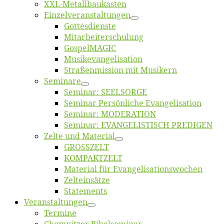
XXL-Me­­tal­l­­bau­­kas­­ten
Einzelver­an­stal­tungen
Got­tes­diens­te
Mitarbeiter­schulung
Gos­pel­MA­GIC
Musikevan­ge­li­sa­tion
Straßenmis­sion mit Musikern
Se­mi­na­re
Se­mi­nar: SEELSORGE
Se­mi­nar Per­sön­li­che Evangelisation
Se­mi­nar: MODERATION
Se­mi­nar: EVANGELISTISCH PREDIGEN
Zel­te und Material
GROSSZELT
KOMPAKTZELT
Ma­te­ri­al für Evangelisationswochen
Zelt­ein­sät­ze
State­ments
Ver­an­stal­tun­gen
Ter­mi­ne