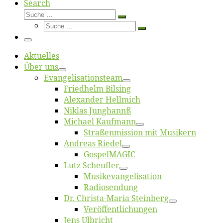
Search
Suche
Suche
Suche
…
Suche
…
Menü
Ak­tu­el­les
Über uns
Evangelisa­tions­team
Fried­helm Bilsing
Alex­an­der Hellmich
Ni­klas Junghannß
Mi­cha­el Kaufmann
Straßenmis­sion mit Musikern
An­dre­as Riedel
Gos­pel­MA­GIC
Lutz Scheuf­ler
Musikevan­ge­li­sa­tion
Ra­dio­sen­dung
Dr. Chris­­ta-Ma­ria Steinberg
Ver­öf­fent­li­chun­gen
Jens Ulb­richt