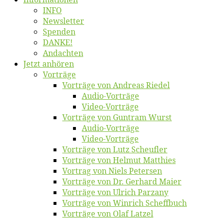
INFO
News­let­ter
Spen­den
DANKE!
An­dach­ten
Jetzt an­hö­ren
Vor­trä­ge
Vor­trä­ge von An­dre­as Riedel
Au­dio-Vor­trä­ge
Vi­deo-Vor­trä­ge
Vor­trä­ge von Gun­tram Wurst
Au­dio-Vor­trä­ge
Vi­deo-Vor­trä­ge
Vor­trä­ge von Lutz Scheufler
Vor­trä­ge von Hel­mut Matthies
Vor­trag von Niels Petersen
Vor­trä­ge von Dr. Ger­hard Maier
Vor­trä­ge von Ul­rich Parzany
Vor­trä­ge von Win­rich Scheffbuch
Vor­trä­ge von Olaf Latzel