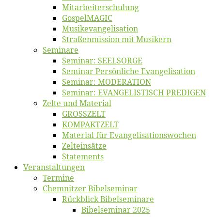
Mitarbeiter­schulung
Gos­pel­MA­GIC
Musikevan­ge­li­sa­tion
Straßenmis­sion mit Musikern
Se­mi­na­re
Se­mi­nar: SEELSORGE
Se­mi­nar Per­sön­li­che Evangelisation
Se­mi­nar: MODERATION
Se­mi­nar: EVANGELISTISCH PREDIGEN
Zel­te und Material
GROSSZELT
KOMPAKTZELT
Ma­te­ri­al für Evangelisationswochen
Zelt­ein­sät­ze
State­ments
Ver­an­stal­tun­gen
Ter­mi­ne
Chemnit­zer Bibelseminar
Rück­blick Bibelseminare
Bi­bel­se­mi­nar 2025