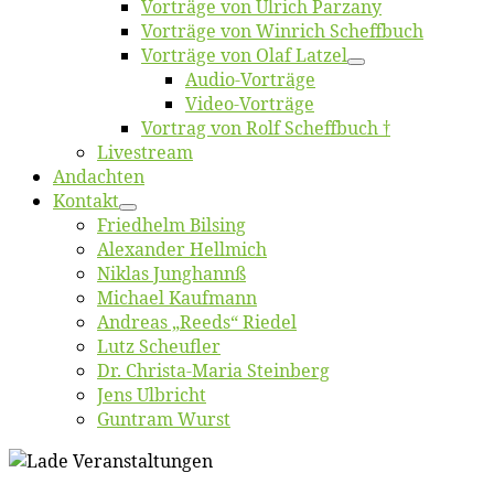
Vor­trä­ge von Ul­rich Parzany
Vor­trä­ge von Win­rich Scheffbuch
Vor­trä­ge von Olaf Latzel
Au­dio-Vor­trä­ge
Vi­deo-Vor­trä­ge
Vor­trag von Rolf Scheffbuch †
Live­stream
An­dach­ten
Kon­takt
Fried­helm Bilsing
Alex­an­der Hellmich
Ni­klas Junghannß
Mi­cha­el Kaufmann
An­dre­as „Reeds“ Riedel
Lutz Scheuf­ler
Dr. Chris­­ta-Ma­ria Steinberg
Jens Ulb­richt
Gun­tram Wurst