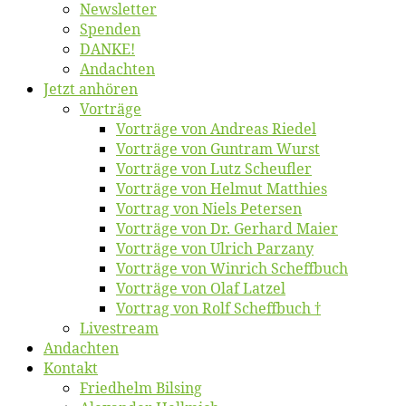
News­let­ter
Spen­den
DANKE!
An­dach­ten
Jetzt an­hö­ren
Vor­trä­ge
Vor­trä­ge von An­dre­as Riedel
Vor­trä­ge von Gun­tram Wurst
Vor­trä­ge von Lutz Scheufler
Vor­trä­ge von Hel­mut Matthies
Vor­trag von Niels Petersen
Vor­trä­ge von Dr. Ger­hard Maier
Vor­trä­ge von Ul­rich Parzany
Vor­trä­ge von Win­rich Scheffbuch
Vor­trä­ge von Olaf Latzel
Vor­trag von Rolf Scheffbuch †
Live­stream
An­dach­ten
Kon­takt
Fried­helm Bilsing