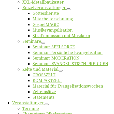
XXL-Me­­tal­l­­bau­­kas­­ten
Einzelver­an­stal­tungen
Got­tes­diens­te
Mitarbeiter­schulung
Gos­pel­MA­GIC
Musikevan­ge­li­sa­tion
Straßenmis­sion mit Musikern
Se­mi­na­re
Se­mi­nar: SEELSORGE
Se­mi­nar Per­sön­li­che Evangelisation
Se­mi­nar: MODERATION
Se­mi­nar: EVANGELISTISCH PREDIGEN
Zel­te und Material
GROSSZELT
KOMPAKTZELT
Ma­te­ri­al für Evangelisationswochen
Zelt­ein­sät­ze
State­ments
Ver­an­stal­tun­gen
Ter­mi­ne