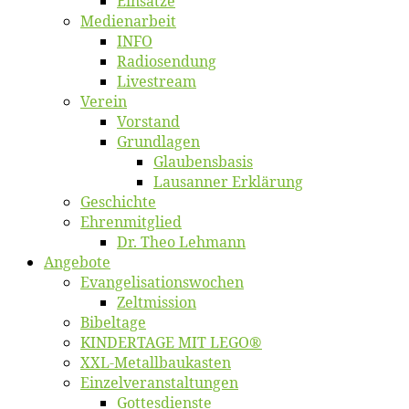
Ein­sät­ze
Me­di­en­ar­beit
INFO
Ra­dio­sen­dung
Live­stream
Ver­ein
Vor­stand
Grund­la­gen
Glaubens­ba­sis
Lausan­ner Erklärung
Ge­schich­te
Eh­ren­mit­glied
Dr. Theo Lehmann
An­ge­bo­te
Evangelisa­tions­wo­chen
Zelt­mis­si­on
Bi­bel­ta­ge
KINDERTAGE MIT LEGO®
XXL-Me­­tal­l­­bau­­kas­­ten
Einzelver­an­stal­tungen
Got­tes­diens­te