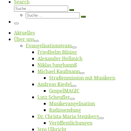
Search
Suche
Suche
Suche
…
Suche
…
Menü
Ak­tu­el­les
Über uns
Evangelisa­tions­team
Fried­helm Bilsing
Alex­an­der Hellmich
Ni­klas Junghannß
Mi­cha­el Kaufmann
Straßenmis­sion mit Musikern
An­dre­as Riedel
Gos­pel­MA­GIC
Lutz Scheuf­ler
Musikevan­ge­li­sa­tion
Ra­dio­sen­dung
Dr. Chris­­ta-Ma­ria Steinberg
Ver­öf­fent­li­chun­gen
Jens Ulb­richt