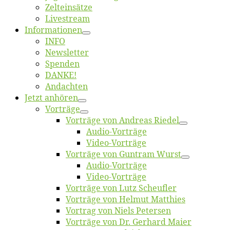
Zelt­ein­sät­ze
Live­stream
Informatio­nen
INFO
News­let­ter
Spen­den
DANKE!
An­dach­ten
Jetzt an­hö­ren
Vor­trä­ge
Vor­trä­ge von An­dre­as Riedel
Au­dio-Vor­trä­ge
Vi­deo-Vor­trä­ge
Vor­trä­ge von Gun­tram Wurst
Au­dio-Vor­trä­ge
Vi­deo-Vor­trä­ge
Vor­trä­ge von Lutz Scheufler
Vor­trä­ge von Hel­mut Matthies
Vor­trag von Niels Petersen
Vor­trä­ge von Dr. Ger­hard Maier