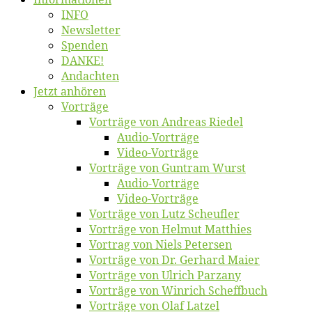
INFO
News­let­ter
Spen­den
DANKE!
An­dach­ten
Jetzt an­hö­ren
Vor­trä­ge
Vor­trä­ge von An­dre­as Riedel
Au­dio-Vor­trä­ge
Vi­deo-Vor­trä­ge
Vor­trä­ge von Gun­tram Wurst
Au­dio-Vor­trä­ge
Vi­deo-Vor­trä­ge
Vor­trä­ge von Lutz Scheufler
Vor­trä­ge von Hel­mut Matthies
Vor­trag von Niels Petersen
Vor­trä­ge von Dr. Ger­hard Maier
Vor­trä­ge von Ul­rich Parzany
Vor­trä­ge von Win­rich Scheffbuch
Vor­trä­ge von Olaf Latzel