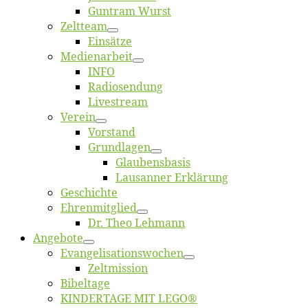
Gun­tram Wurst
Zelt­team
Ein­sät­ze
Me­di­en­ar­beit
INFO
Ra­dio­sen­dung
Live­stream
Ver­ein
Vor­stand
Grund­la­gen
Glaubens­ba­sis
Lausan­ner Erklärung
Ge­schich­te
Eh­ren­mit­glied
Dr. Theo Lehmann
An­ge­bo­te
Evangelisa­tions­wo­chen
Zelt­mis­si­on
Bi­bel­ta­ge
KINDERTAGE MIT LEGO®