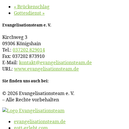
«
Brü­cken­schlag
Got­tes­dienst
»
Evan­ge­li­sa­ti­ons­team e. V.
Kirch­weg 3
09306 Königshain
Tel.:
037202 829014
Fax: 037202 873910
E‑Mail:
kontakt@​evangelisationsteam.​de
URL:
www​.evan​ge​li​sa​ti​ons​team​.de
Sie fin­den uns auch bei:
© 2026 Evan­ge­li­sa­ti­ons­team e. V.
– Al­le Rech­te vorbehalten
evangelisationsteam.de
gott-erlebt.com