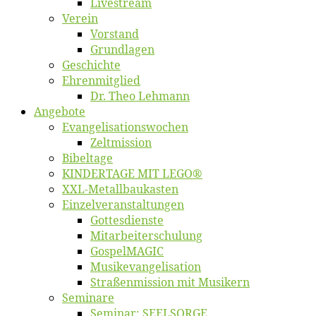
Live­stream
Ver­ein
Vor­stand
Grund­la­gen
Ge­schich­te
Eh­ren­mit­glied
Dr. Theo Lehmann
An­ge­bo­te
Evangelisa­tions­wo­chen
Zelt­mis­si­on
Bi­bel­ta­ge
KINDERTAGE MIT LEGO®
XXL-Me­­tal­l­­bau­­kas­­ten
Einzelver­an­stal­tungen
Got­tes­diens­te
Mitarbeiter­schulung
Gos­pel­MA­GIC
Musikevan­ge­li­sa­tion
Straßenmis­sion mit Musikern
Se­mi­na­re
Se­mi­nar: SEELSORGE