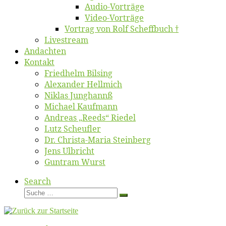
Au­dio-Vor­trä­ge
Vi­deo-Vor­trä­ge
Vor­trag von Rolf Scheffbuch †
Live­stream
An­dach­ten
Kon­takt
Fried­helm Bilsing
Alex­an­der Hellmich
Ni­klas Junghannß
Mi­cha­el Kaufmann
An­dre­as „Reeds“ Riedel
Lutz Scheuf­ler
Dr. Chris­­ta-Ma­ria Steinberg
Jens Ulb­richt
Gun­tram Wurst
Search
Suche
Suche
…