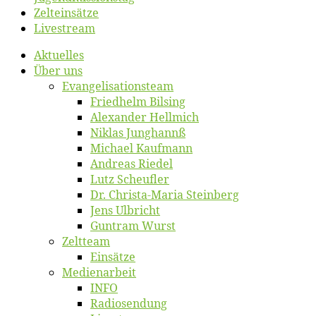
Zelt­ein­sät­ze
Live­stream
Ak­tu­el­les
Über uns
Evangelisa­tions­team
Fried­helm Bilsing
Alex­an­der Hellmich
Ni­klas Junghannß
Mi­cha­el Kaufmann
An­dre­as Riedel
Lutz Scheuf­ler
Dr. Chris­­ta-Ma­ria Steinberg
Jens Ulb­richt
Gun­tram Wurst
Zelt­team
Ein­sät­ze
Me­di­en­ar­beit
INFO
Ra­dio­sen­dung