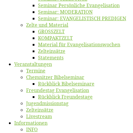
Se­mi­nar Per­sön­li­che Evangelisation
Se­mi­nar: MODERATION
Se­mi­nar: EVANGELISTISCH PREDIGEN
Zel­te und Material
GROSSZELT
KOMPAKTZELT
Ma­te­ri­al für Evangelisationswochen
Zelt­ein­sät­ze
State­ments
Ver­an­stal­tun­gen
Ter­mi­ne
Chemnit­zer Bibelseminar
Rück­blick Bibelseminare
Freun­des­tag Evangelisation
Rück­blick Freundestage
Jugend­mis­sions­tag
Zelt­ein­sät­ze
Live­stream
Informatio­nen
INFO