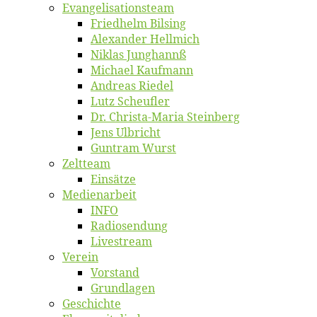
Evangelisa­tions­team
Fried­helm Bilsing
Alex­an­der Hellmich
Ni­klas Junghannß
Mi­cha­el Kaufmann
An­dre­as Riedel
Lutz Scheuf­ler
Dr. Chris­­ta-Ma­ria Steinberg
Jens Ulb­richt
Gun­tram Wurst
Zelt­team
Ein­sät­ze
Me­di­en­ar­beit
INFO
Ra­dio­sen­dung
Live­stream
Ver­ein
Vor­stand
Grund­la­gen
Ge­schich­te