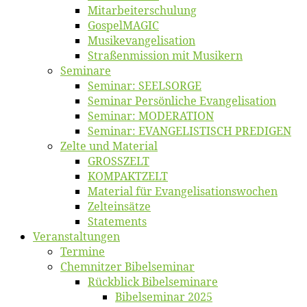
Mitarbeiter­schulung
Gos­pel­MA­GIC
Musikevan­ge­li­sa­tion
Straßenmis­sion mit Musikern
Se­mi­na­re
Se­mi­nar: SEELSORGE
Se­mi­nar Per­sön­li­che Evangelisation
Se­mi­nar: MODERATION
Se­mi­nar: EVANGELISTISCH PREDIGEN
Zel­te und Material
GROSSZELT
KOMPAKTZELT
Ma­te­ri­al für Evangelisationswochen
Zelt­ein­sät­ze
State­ments
Ver­an­stal­tun­gen
Ter­mi­ne
Chemnit­zer Bibelseminar
Rück­blick Bibelseminare
Bi­bel­se­mi­nar 2025