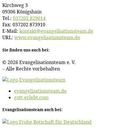
Kirch­weg 3
09306 Königshain
Tel.:
037202 829014
Fax: 037202 873910
E‑Mail:
kontakt@​evangelisationsteam.​de
URL:
www​.evan​ge​li​sa​ti​ons​team​.de
Sie fin­den uns auch bei:
© 2026 Evan­ge­li­sa­ti­ons­team e. V.
– Al­le Rech­te vorbehalten
evangelisationsteam.de
gott-erlebt.com
Evan­ge­li­sa­ti­ons­team auch bei: