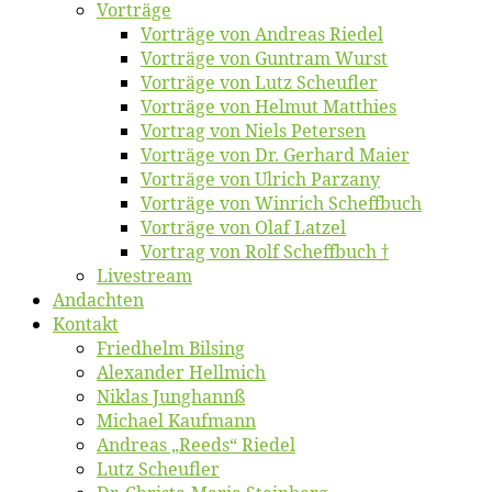
Vor­trä­ge
Vor­trä­ge von An­dre­as Riedel
Vor­trä­ge von Gun­tram Wurst
Vor­trä­ge von Lutz Scheufler
Vor­trä­ge von Hel­mut Matthies
Vor­trag von Niels Petersen
Vor­trä­ge von Dr. Ger­hard Maier
Vor­trä­ge von Ul­rich Parzany
Vor­trä­ge von Win­rich Scheffbuch
Vor­trä­ge von Olaf Latzel
Vor­trag von Rolf Scheffbuch †
Live­stream
An­dach­ten
Kon­takt
Fried­helm Bilsing
Alex­an­der Hellmich
Ni­klas Junghannß
Mi­cha­el Kaufmann
An­dre­as „Reeds“ Riedel
Lutz Scheuf­ler