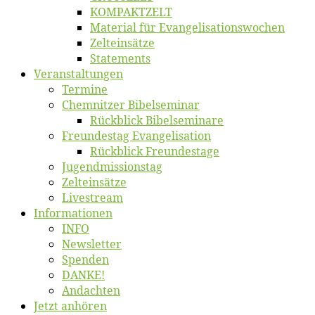
KOMPAKTZELT
Ma­te­ri­al für Evangelisationswochen
Zelt­ein­sät­ze
State­ments
Ver­an­stal­tun­gen
Ter­mi­ne
Chemnit­zer Bibelseminar
Rück­blick Bibelseminare
Freun­des­tag Evangelisation
Rück­blick Freundestage
Jugend­mis­sions­tag
Zelt­ein­sät­ze
Live­stream
Informatio­nen
INFO
News­let­ter
Spen­den
DANKE!
An­dach­ten
Jetzt an­hö­ren