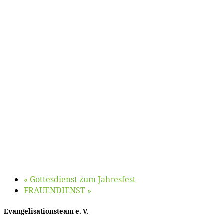
«
Got­tes­dienst zum Jahresfest
FRAUENDIENST
»
Evan­ge­li­sa­ti­ons­team e. V.