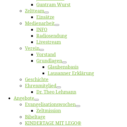
Gun­tram Wurst
Zelt­team
Ein­sät­ze
Me­di­en­ar­beit
INFO
Ra­dio­sen­dung
Live­stream
Ver­ein
Vor­stand
Grund­la­gen
Glaubens­ba­sis
Lausan­ner Erklärung
Ge­schich­te
Eh­ren­mit­glied
Dr. Theo Lehmann
An­ge­bo­te
Evangelisa­tions­wo­chen
Zelt­mis­si­on
Bi­bel­ta­ge
KINDERTAGE MIT LEGO®