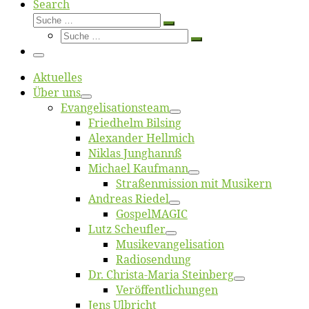
Search
Suche
Suche
Suche
…
Suche
…
Menü
Ak­tu­el­les
Über uns
Evangelisa­tions­team
Fried­helm Bilsing
Alex­an­der Hellmich
Ni­klas Junghannß
Mi­cha­el Kaufmann
Straßenmis­sion mit Musikern
An­dre­as Riedel
Gos­pel­MA­GIC
Lutz Scheuf­ler
Musikevan­ge­li­sa­tion
Ra­dio­sen­dung
Dr. Chris­­ta-Ma­ria Steinberg
Ver­öf­fent­li­chun­gen
Jens Ulb­richt