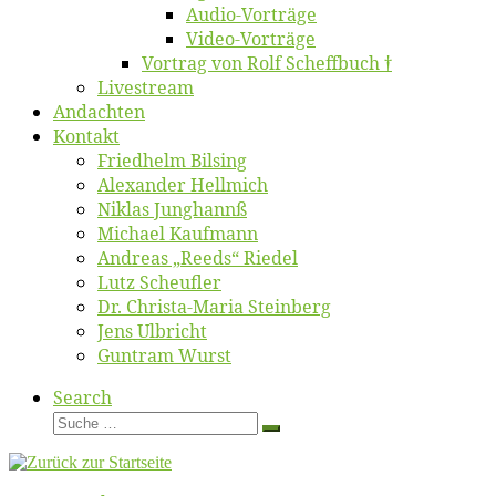
Au­dio-Vor­trä­ge
Vi­deo-Vor­trä­ge
Vor­trag von Rolf Scheffbuch †
Live­stream
An­dach­ten
Kon­takt
Fried­helm Bilsing
Alex­an­der Hellmich
Ni­klas Junghannß
Mi­cha­el Kaufmann
An­dre­as „Reeds“ Riedel
Lutz Scheuf­ler
Dr. Chris­­ta-Ma­ria Steinberg
Jens Ulb­richt
Gun­tram Wurst
Search
Suche
Suche
…