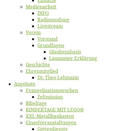
Ein­sät­ze
Me­di­en­ar­beit
INFO
Ra­dio­sen­dung
Live­stream
Ver­ein
Vor­stand
Grund­la­gen
Glaubens­ba­sis
Lausan­ner Erklärung
Ge­schich­te
Eh­ren­mit­glied
Dr. Theo Lehmann
An­ge­bo­te
Evangelisa­tions­wo­chen
Zelt­mis­si­on
Bi­bel­ta­ge
KINDERTAGE MIT LEGO®
XXL-Me­­tal­l­­bau­­kas­­ten
Einzelver­an­stal­tungen
Got­tes­diens­te