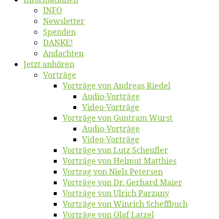
INFO
News­let­ter
Spen­den
DANKE!
An­dach­ten
Jetzt an­hö­ren
Vor­trä­ge
Vor­trä­ge von An­dre­as Riedel
Au­dio-Vor­trä­ge
Vi­deo-Vor­trä­ge
Vor­trä­ge von Gun­tram Wurst
Au­dio-Vor­trä­ge
Vi­deo-Vor­trä­ge
Vor­trä­ge von Lutz Scheufler
Vor­trä­ge von Hel­mut Matthies
Vor­trag von Niels Petersen
Vor­trä­ge von Dr. Ger­hard Maier
Vor­trä­ge von Ul­rich Parzany
Vor­trä­ge von Win­rich Scheffbuch
Vor­trä­ge von Olaf Latzel