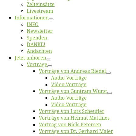
Zelt­ein­sät­ze
Live­stream
Informatio­nen
INFO
News­let­ter
Spen­den
DANKE!
An­dach­ten
Jetzt an­hö­ren
Vor­trä­ge
Vor­trä­ge von An­dre­as Riedel
Au­dio-Vor­trä­ge
Vi­deo-Vor­trä­ge
Vor­trä­ge von Gun­tram Wurst
Au­dio-Vor­trä­ge
Vi­deo-Vor­trä­ge
Vor­trä­ge von Lutz Scheufler
Vor­trä­ge von Hel­mut Matthies
Vor­trag von Niels Petersen
Vor­trä­ge von Dr. Ger­hard Maier