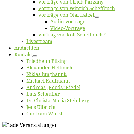
Vor­trä­ge von Ul­rich Parzany
Vor­trä­ge von Win­rich Scheffbuch
Vor­trä­ge von Olaf Latzel
Au­dio-Vor­trä­ge
Vi­deo-Vor­trä­ge
Vor­trag von Rolf Scheffbuch †
Live­stream
An­dach­ten
Kon­takt
Fried­helm Bilsing
Alex­an­der Hellmich
Ni­klas Junghannß
Mi­cha­el Kaufmann
An­dre­as „Reeds“ Riedel
Lutz Scheuf­ler
Dr. Chris­­ta-Ma­ria Steinberg
Jens Ulb­richt
Gun­tram Wurst