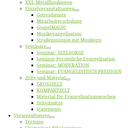
XXL-Me­­tal­l­­bau­­kas­­ten
Einzelver­an­stal­tungen
Got­tes­diens­te
Mitarbeiter­schulung
Gos­pel­MA­GIC
Musikevan­ge­li­sa­tion
Straßenmis­sion mit Musikern
Se­mi­na­re
Se­mi­nar: SEELSORGE
Se­mi­nar Per­sön­li­che Evangelisation
Se­mi­nar: MODERATION
Se­mi­nar: EVANGELISTISCH PREDIGEN
Zel­te und Material
GROSSZELT
KOMPAKTZELT
Ma­te­ri­al für Evangelisationswochen
Zelt­ein­sät­ze
State­ments
Ver­an­stal­tun­gen
Ter­mi­ne