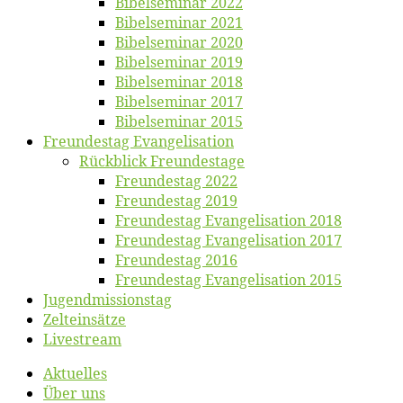
Bi­bel­se­mi­nar 2022
Bi­bel­se­mi­nar 2021
Bi­bel­se­mi­nar 2020
Bi­bel­se­mi­nar 2019
Bi­bel­se­mi­nar 2018
Bibelsemi­nar 2017
Bibelsemi­nar 2015
Freun­des­tag Evangelisation
Rück­blick Freundestage
Freun­des­tag 2022
Freun­des­tag 2019
Freun­des­tag Evan­ge­li­sa­ti­on 2018
Freun­des­tag Evan­ge­li­sa­ti­on 2017
Freun­des­tag 2016
Freun­des­tag Evan­ge­li­sa­ti­on 2015
Jugend­mis­sions­tag
Zelt­ein­sät­ze
Live­stream
Ak­tu­el­les
Über uns