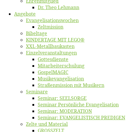
Eh­ren­mit­glied
Dr. Theo Lehmann
An­ge­bo­te
Evangelisa­tions­wo­chen
Zelt­mis­si­on
Bi­bel­ta­ge
KINDERTAGE MIT LEGO®
XXL-Me­­tal­l­­bau­­kas­­ten
Einzelver­an­stal­tungen
Got­tes­diens­te
Mitarbeiter­schulung
Gos­pel­MA­GIC
Musikevan­ge­li­sa­tion
Straßenmis­sion mit Musikern
Se­mi­na­re
Se­mi­nar: SEELSORGE
Se­mi­nar Per­sön­li­che Evangelisation
Se­mi­nar: MODERATION
Se­mi­nar: EVANGELISTISCH PREDIGEN
Zel­te und Material
GROSSZELT