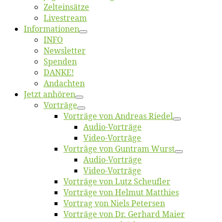
Zelt­ein­sät­ze
Live­stream
Informatio­nen
INFO
News­let­ter
Spen­den
DANKE!
An­dach­ten
Jetzt an­hö­ren
Vor­trä­ge
Vor­trä­ge von An­dre­as Riedel
Au­dio-Vor­trä­ge
Vi­deo-Vor­trä­ge
Vor­trä­ge von Gun­tram Wurst
Au­dio-Vor­trä­ge
Vi­deo-Vor­trä­ge
Vor­trä­ge von Lutz Scheufler
Vor­trä­ge von Hel­mut Matthies
Vor­trag von Niels Petersen
Vor­trä­ge von Dr. Ger­hard Maier