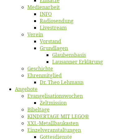
Ein­sät­ze
Me­di­en­ar­beit
INFO
Ra­dio­sen­dung
Live­stream
Ver­ein
Vor­stand
Grund­la­gen
Glaubens­ba­sis
Lausan­ner Erklärung
Ge­schich­te
Eh­ren­mit­glied
Dr. Theo Lehmann
An­ge­bo­te
Evangelisa­tions­wo­chen
Zelt­mis­si­on
Bi­bel­ta­ge
KINDERTAGE MIT LEGO®
XXL-Me­­tal­l­­bau­­kas­­ten
Einzelver­an­stal­tungen
Got­tes­diens­te