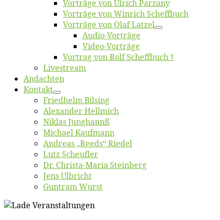
Vor­trä­ge von Ul­rich Parzany
Vor­trä­ge von Win­rich Scheffbuch
Vor­trä­ge von Olaf Latzel
Au­dio-Vor­trä­ge
Vi­deo-Vor­trä­ge
Vor­trag von Rolf Scheffbuch †
Live­stream
An­dach­ten
Kon­takt
Fried­helm Bilsing
Alex­an­der Hellmich
Ni­klas Junghannß
Mi­cha­el Kaufmann
An­dre­as „Reeds“ Riedel
Lutz Scheuf­ler
Dr. Chris­­ta-Ma­ria Steinberg
Jens Ulb­richt
Gun­tram Wurst