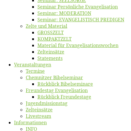
Se­mi­nar: SEELSORGE
Se­mi­nar Per­sön­li­che Evangelisation
Se­mi­nar: MODERATION
Se­mi­nar: EVANGELISTISCH PREDIGEN
Zel­te und Material
GROSSZELT
KOMPAKTZELT
Ma­te­ri­al für Evangelisationswochen
Zelt­ein­sät­ze
State­ments
Ver­an­stal­tun­gen
Ter­mi­ne
Chemnit­zer Bibelseminar
Rück­blick Bibelseminare
Freun­des­tag Evangelisation
Rück­blick Freundestage
Jugend­mis­sions­tag
Zelt­ein­sät­ze
Live­stream
Informatio­nen
INFO