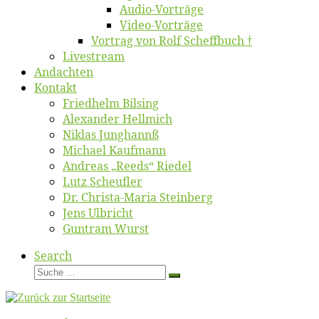
Au­dio-Vor­trä­ge
Vi­deo-Vor­trä­ge
Vor­trag von Rolf Scheffbuch †
Live­stream
An­dach­ten
Kon­takt
Fried­helm Bilsing
Alex­an­der Hellmich
Ni­klas Junghannß
Mi­cha­el Kaufmann
An­dre­as „Reeds“ Riedel
Lutz Scheuf­ler
Dr. Chris­­ta-Ma­ria Steinberg
Jens Ulb­richt
Gun­tram Wurst
Search
Suche
Suche
…