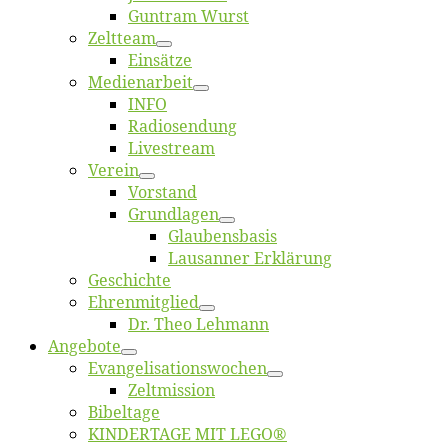
Gun­tram Wurst
Zelt­team
Ein­sät­ze
Me­di­en­ar­beit
INFO
Ra­dio­sen­dung
Live­stream
Ver­ein
Vor­stand
Grund­la­gen
Glaubens­ba­sis
Lausan­ner Erklärung
Ge­schich­te
Eh­ren­mit­glied
Dr. Theo Lehmann
An­ge­bo­te
Evangelisa­tions­wo­chen
Zelt­mis­si­on
Bi­bel­ta­ge
KINDERTAGE MIT LEGO®