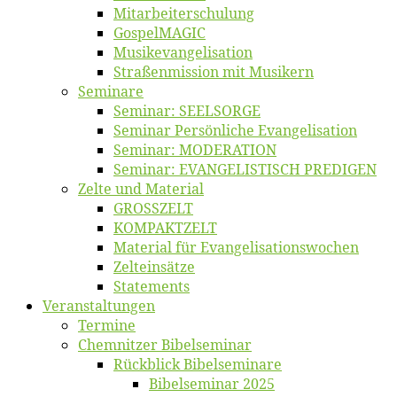
Mitarbeiter­schulung
Gos­pel­MA­GIC
Musikevan­ge­li­sa­tion
Straßenmis­sion mit Musikern
Se­mi­na­re
Se­mi­nar: SEELSORGE
Se­mi­nar Per­sön­li­che Evangelisation
Se­mi­nar: MODERATION
Se­mi­nar: EVANGELISTISCH PREDIGEN
Zel­te und Material
GROSSZELT
KOMPAKTZELT
Ma­te­ri­al für Evangelisationswochen
Zelt­ein­sät­ze
State­ments
Ver­an­stal­tun­gen
Ter­mi­ne
Chemnit­zer Bibelseminar
Rück­blick Bibelseminare
Bi­bel­se­mi­nar 2025