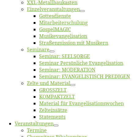
XXL-Me­­tal­l­­bau­­kas­­ten
Einzelver­an­stal­tungen
Got­tes­diens­te
Mitarbeiter­schulung
Gos­pel­MA­GIC
Musikevan­ge­li­sa­tion
Straßenmis­sion mit Musikern
Se­mi­na­re
Se­mi­nar: SEELSORGE
Se­mi­nar Per­sön­li­che Evangelisation
Se­mi­nar: MODERATION
Se­mi­nar: EVANGELISTISCH PREDIGEN
Zel­te und Material
GROSSZELT
KOMPAKTZELT
Ma­te­ri­al für Evangelisationswochen
Zelt­ein­sät­ze
State­ments
Ver­an­stal­tun­gen
Ter­mi­ne