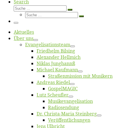
Search
Suche
Suche
Suche
…
Suche
…
Menü
Ak­tu­el­les
Über uns
Evangelisa­tions­team
Fried­helm Bilsing
Alex­an­der Hellmich
Ni­klas Junghannß
Mi­cha­el Kaufmann
Straßenmis­sion mit Musikern
An­dre­as Riedel
Gos­pel­MA­GIC
Lutz Scheuf­ler
Musikevan­ge­li­sa­tion
Ra­dio­sen­dung
Dr. Chris­­ta-Ma­ria Steinberg
Ver­öf­fent­li­chun­gen
Jens Ulb­richt