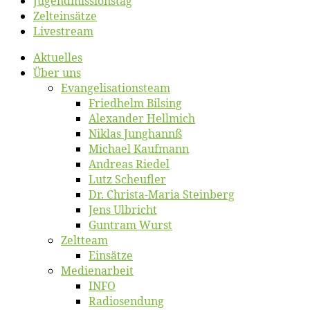
Jugend­mis­sions­tag
Zelt­ein­sät­ze
Live­stream
Ak­tu­el­les
Über uns
Evangelisa­tions­team
Fried­helm Bilsing
Alex­an­der Hellmich
Ni­klas Junghannß
Mi­cha­el Kaufmann
An­dre­as Riedel
Lutz Scheuf­ler
Dr. Chris­­ta-Ma­ria Steinberg
Jens Ulb­richt
Gun­tram Wurst
Zelt­team
Ein­sät­ze
Me­di­en­ar­beit
INFO
Ra­dio­sen­dung