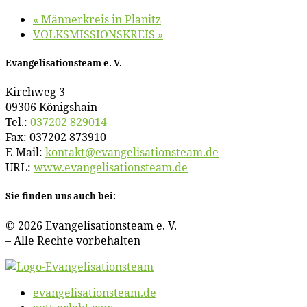
«
Män­ner­kreis in Planitz
VOLKSMISSIONSKREIS
»
Evan­ge­li­sa­ti­ons­team e. V.
Kirch­weg 3
09306 Königshain
Tel.:
037202 829014
Fax: 037202 873910
E‑Mail:
kontakt@​evangelisationsteam.​de
URL:
www​.evan​ge​li​sa​ti​ons​team​.de
Sie fin­den uns auch bei:
© 2026 Evan­ge­li­sa­ti­ons­team e. V.
– Al­le Rech­te vorbehalten
evangelisationsteam.de