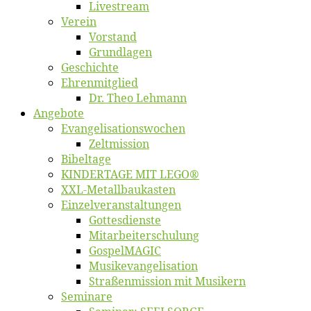
Live­stream
Ver­ein
Vor­stand
Grund­la­gen
Ge­schich­te
Eh­ren­mit­glied
Dr. Theo Lehmann
An­ge­bo­te
Evangelisa­tions­wo­chen
Zelt­mis­si­on
Bi­bel­ta­ge
KINDERTAGE MIT LEGO®
XXL-Me­­tal­l­­bau­­kas­­ten
Einzelver­an­stal­tungen
Got­tes­diens­te
Mitarbeiter­schulung
Gos­pel­MA­GIC
Musikevan­ge­li­sa­tion
Straßenmis­sion mit Musikern
Se­mi­na­re