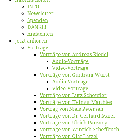
INFO
News­let­ter
Spen­den
DANKE!
An­dach­ten
Jetzt an­hö­ren
Vor­trä­ge
Vor­trä­ge von An­dre­as Riedel
Au­dio-Vor­trä­ge
Vi­deo-Vor­trä­ge
Vor­trä­ge von Gun­tram Wurst
Au­dio-Vor­trä­ge
Vi­deo-Vor­trä­ge
Vor­trä­ge von Lutz Scheufler
Vor­trä­ge von Hel­mut Matthies
Vor­trag von Niels Petersen
Vor­trä­ge von Dr. Ger­hard Maier
Vor­trä­ge von Ul­rich Parzany
Vor­trä­ge von Win­rich Scheffbuch
Vor­trä­ge von Olaf Latzel