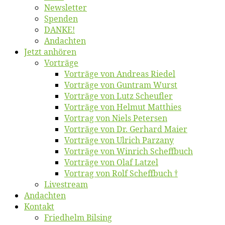
News­let­ter
Spen­den
DANKE!
An­dach­ten
Jetzt an­hö­ren
Vor­trä­ge
Vor­trä­ge von An­dre­as Riedel
Vor­trä­ge von Gun­tram Wurst
Vor­trä­ge von Lutz Scheufler
Vor­trä­ge von Hel­mut Matthies
Vor­trag von Niels Petersen
Vor­trä­ge von Dr. Ger­hard Maier
Vor­trä­ge von Ul­rich Parzany
Vor­trä­ge von Win­rich Scheffbuch
Vor­trä­ge von Olaf Latzel
Vor­trag von Rolf Scheffbuch †
Live­stream
An­dach­ten
Kon­takt
Fried­helm Bilsing