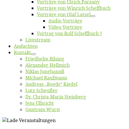
Vor­trä­ge von Ul­rich Parzany
Vor­trä­ge von Win­rich Scheffbuch
Vor­trä­ge von Olaf Latzel
Au­dio-Vor­trä­ge
Vi­deo-Vor­trä­ge
Vor­trag von Rolf Scheffbuch †
Live­stream
An­dach­ten
Kon­takt
Fried­helm Bilsing
Alex­an­der Hellmich
Ni­klas Junghannß
Mi­cha­el Kaufmann
An­dre­as „Reeds“ Riedel
Lutz Scheuf­ler
Dr. Chris­­ta-Ma­ria Steinberg
Jens Ulb­richt
Gun­tram Wurst