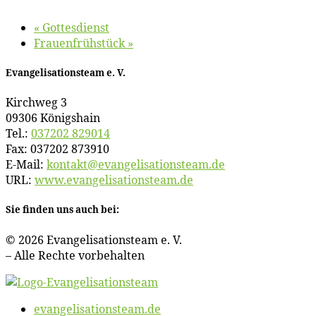
«
Got­tes­dienst
Frau­en­früh­stück
»
Evan­ge­li­sa­ti­ons­team e. V.
Kirch­weg 3
09306 Königshain
Tel.:
037202 829014
Fax: 037202 873910
E‑Mail:
kontakt@​evangelisationsteam.​de
URL:
www​.evan​ge​li​sa​ti​ons​team​.de
Sie fin­den uns auch bei:
© 2026 Evan­ge­li­sa­ti­ons­team e. V.
– Al­le Rech­te vorbehalten
evangelisationsteam.de