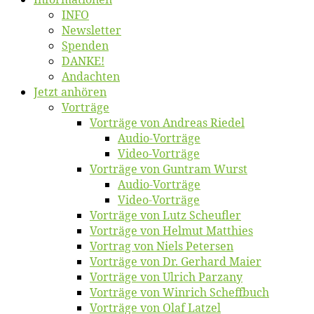
INFO
News­let­ter
Spen­den
DANKE!
An­dach­ten
Jetzt an­hö­ren
Vor­trä­ge
Vor­trä­ge von An­dre­as Riedel
Au­dio-Vor­trä­ge
Vi­deo-Vor­trä­ge
Vor­trä­ge von Gun­tram Wurst
Au­dio-Vor­trä­ge
Vi­deo-Vor­trä­ge
Vor­trä­ge von Lutz Scheufler
Vor­trä­ge von Hel­mut Matthies
Vor­trag von Niels Petersen
Vor­trä­ge von Dr. Ger­hard Maier
Vor­trä­ge von Ul­rich Parzany
Vor­trä­ge von Win­rich Scheffbuch
Vor­trä­ge von Olaf Latzel