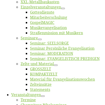
XXL-Me­­tal­l­­bau­­kas­­ten
Einzelver­an­stal­tungen
Got­tes­diens­te
Mitarbeiter­schulung
Gos­pel­MA­GIC
Musikevan­ge­li­sa­tion
Straßenmis­sion mit Musikern
Se­mi­na­re
Se­mi­nar: SEELSORGE
Se­mi­nar Per­sön­li­che Evangelisation
Se­mi­nar: MODERATION
Se­mi­nar: EVANGELISTISCH PREDIGEN
Zel­te und Material
GROSSZELT
KOMPAKTZELT
Ma­te­ri­al für Evangelisationswochen
Zelt­ein­sät­ze
State­ments
Ver­an­stal­tun­gen
Ter­mi­ne