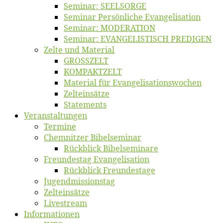
Se­mi­nar: SEELSORGE
Se­mi­nar Per­sön­li­che Evangelisation
Se­mi­nar: MODERATION
Se­mi­nar: EVANGELISTISCH PREDIGEN
Zel­te und Material
GROSSZELT
KOMPAKTZELT
Ma­te­ri­al für Evangelisationswochen
Zelt­ein­sät­ze
State­ments
Ver­an­stal­tun­gen
Ter­mi­ne
Chemnit­zer Bibelseminar
Rück­blick Bibelseminare
Freun­des­tag Evangelisation
Rück­blick Freundestage
Jugend­mis­sions­tag
Zelt­ein­sät­ze
Live­stream
Informatio­nen