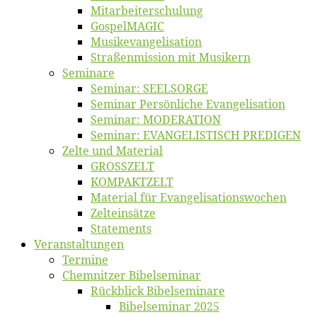
Mitarbeiter­schulung
Gos­pel­MA­GIC
Musikevan­ge­li­sa­tion
Straßenmis­sion mit Musikern
Se­mi­na­re
Se­mi­nar: SEELSORGE
Se­mi­nar Per­sön­li­che Evangelisation
Se­mi­nar: MODERATION
Se­mi­nar: EVANGELISTISCH PREDIGEN
Zel­te und Material
GROSSZELT
KOMPAKTZELT
Ma­te­ri­al für Evangelisationswochen
Zelt­ein­sät­ze
State­ments
Ver­an­stal­tun­gen
Ter­mi­ne
Chemnit­zer Bibelseminar
Rück­blick Bibelseminare
Bi­bel­se­mi­nar 2025