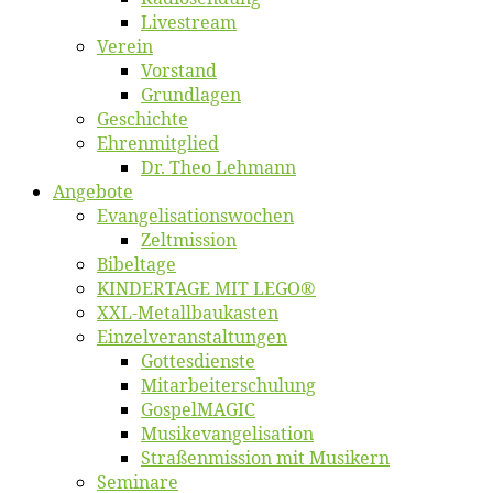
Live­stream
Ver­ein
Vor­stand
Grund­la­gen
Ge­schich­te
Eh­ren­mit­glied
Dr. Theo Lehmann
An­ge­bo­te
Evangelisa­tions­wo­chen
Zelt­mis­si­on
Bi­bel­ta­ge
KINDERTAGE MIT LEGO®
XXL-Me­­tal­l­­bau­­kas­­ten
Einzelver­an­stal­tungen
Got­tes­diens­te
Mitarbeiter­schulung
Gos­pel­MA­GIC
Musikevan­ge­li­sa­tion
Straßenmis­sion mit Musikern
Se­mi­na­re