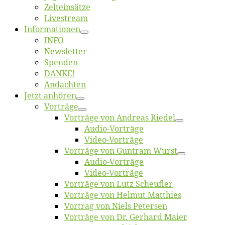
Zelt­ein­sät­ze
Live­stream
Informatio­nen
INFO
News­let­ter
Spen­den
DANKE!
An­dach­ten
Jetzt an­hö­ren
Vor­trä­ge
Vor­trä­ge von An­dre­as Riedel
Au­dio-Vor­trä­ge
Vi­deo-Vor­trä­ge
Vor­trä­ge von Gun­tram Wurst
Au­dio-Vor­trä­ge
Vi­deo-Vor­trä­ge
Vor­trä­ge von Lutz Scheufler
Vor­trä­ge von Hel­mut Matthies
Vor­trag von Niels Petersen
Vor­trä­ge von Dr. Ger­hard Maier