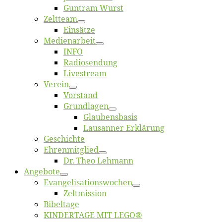
Gun­tram Wurst
Zelt­team
Ein­sät­ze
Me­di­en­ar­beit
INFO
Ra­dio­sen­dung
Live­stream
Ver­ein
Vor­stand
Grund­la­gen
Glaubens­ba­sis
Lausan­ner Erklärung
Ge­schich­te
Eh­ren­mit­glied
Dr. Theo Lehmann
An­ge­bo­te
Evangelisa­tions­wo­chen
Zelt­mis­si­on
Bi­bel­ta­ge
KINDERTAGE MIT LEGO®