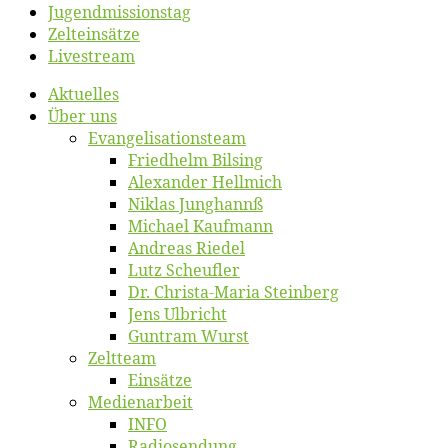
Jugend­mis­sions­tag
Zelt­ein­sät­ze
Live­stream
Ak­tu­el­les
Über uns
Evangelisa­tions­team
Fried­helm Bilsing
Alex­an­der Hellmich
Ni­klas Junghannß
Mi­cha­el Kaufmann
An­dre­as Riedel
Lutz Scheuf­ler
Dr. Chris­­ta-Ma­ria Steinberg
Jens Ulb­richt
Gun­tram Wurst
Zelt­team
Ein­sät­ze
Me­di­en­ar­beit
INFO
Ra­dio­sen­dung