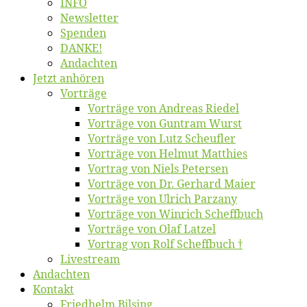
INFO
News­let­ter
Spen­den
DANKE!
An­dach­ten
Jetzt an­hö­ren
Vor­trä­ge
Vor­trä­ge von An­dre­as Riedel
Vor­trä­ge von Gun­tram Wurst
Vor­trä­ge von Lutz Scheufler
Vor­trä­ge von Hel­mut Matthies
Vor­trag von Niels Petersen
Vor­trä­ge von Dr. Ger­hard Maier
Vor­trä­ge von Ul­rich Parzany
Vor­trä­ge von Win­rich Scheffbuch
Vor­trä­ge von Olaf Latzel
Vor­trag von Rolf Scheffbuch †
Live­stream
An­dach­ten
Kon­takt
Fried­helm Bilsing