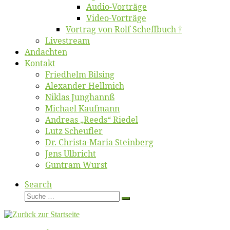
Au­dio-Vor­trä­ge
Vi­deo-Vor­trä­ge
Vor­trag von Rolf Scheffbuch †
Live­stream
An­dach­ten
Kon­takt
Fried­helm Bilsing
Alex­an­der Hellmich
Ni­klas Junghannß
Mi­cha­el Kaufmann
An­dre­as „Reeds“ Riedel
Lutz Scheuf­ler
Dr. Chris­­ta-Ma­ria Steinberg
Jens Ulb­richt
Gun­tram Wurst
Search
Suche
Suche
…