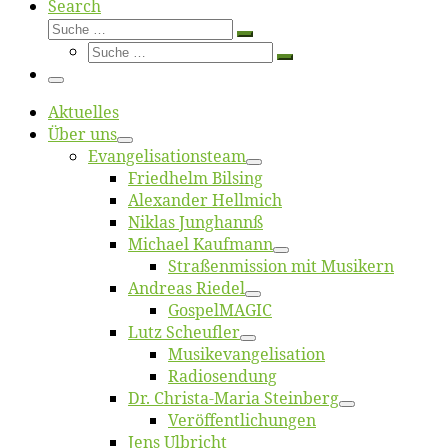
Search
Suche
Suche
Suche
…
Suche
…
Menü
Ak­tu­el­les
Über uns
Evangelisa­tions­team
Fried­helm Bilsing
Alex­an­der Hellmich
Ni­klas Junghannß
Mi­cha­el Kaufmann
Straßenmis­sion mit Musikern
An­dre­as Riedel
Gos­pel­MA­GIC
Lutz Scheuf­ler
Musikevan­ge­li­sa­tion
Ra­dio­sen­dung
Dr. Chris­­ta-Ma­ria Steinberg
Ver­öf­fent­li­chun­gen
Jens Ulb­richt