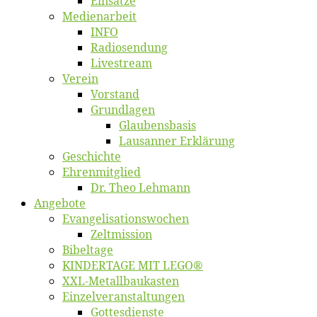
Ein­sät­ze
Me­di­en­ar­beit
INFO
Ra­dio­sen­dung
Live­stream
Ver­ein
Vor­stand
Grund­la­gen
Glaubens­ba­sis
Lausan­ner Erklärung
Ge­schich­te
Eh­ren­mit­glied
Dr. Theo Lehmann
An­ge­bo­te
Evangelisa­tions­wo­chen
Zelt­mis­si­on
Bi­bel­ta­ge
KINDERTAGE MIT LEGO®
XXL-Me­­tal­l­­bau­­kas­­ten
Einzelver­an­stal­tungen
Got­tes­diens­te