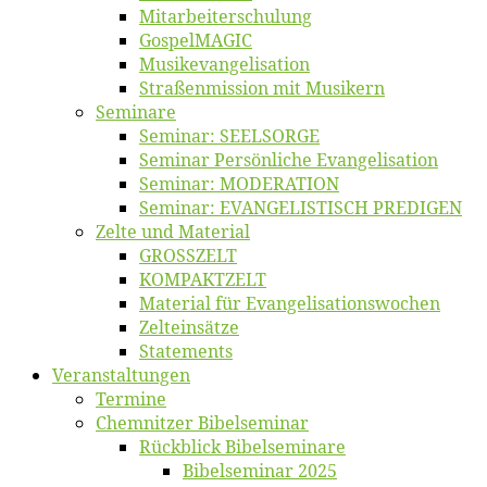
Mitarbeiter­schulung
Gos­pel­MA­GIC
Musikevan­ge­li­sa­tion
Straßenmis­sion mit Musikern
Se­mi­na­re
Se­mi­nar: SEELSORGE
Se­mi­nar Per­sön­li­che Evangelisation
Se­mi­nar: MODERATION
Se­mi­nar: EVANGELISTISCH PREDIGEN
Zel­te und Material
GROSSZELT
KOMPAKTZELT
Ma­te­ri­al für Evangelisationswochen
Zelt­ein­sät­ze
State­ments
Ver­an­stal­tun­gen
Ter­mi­ne
Chemnit­zer Bibelseminar
Rück­blick Bibelseminare
Bi­bel­se­mi­nar 2025