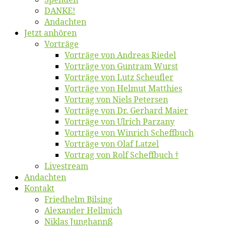
DANKE!
An­dach­ten
Jetzt an­hö­ren
Vor­trä­ge
Vor­trä­ge von An­dre­as Riedel
Vor­trä­ge von Gun­tram Wurst
Vor­trä­ge von Lutz Scheufler
Vor­trä­ge von Hel­mut Matthies
Vor­trag von Niels Petersen
Vor­trä­ge von Dr. Ger­hard Maier
Vor­trä­ge von Ul­rich Parzany
Vor­trä­ge von Win­rich Scheffbuch
Vor­trä­ge von Olaf Latzel
Vor­trag von Rolf Scheffbuch †
Live­stream
An­dach­ten
Kon­takt
Fried­helm Bilsing
Alex­an­der Hellmich
Ni­klas Junghannß