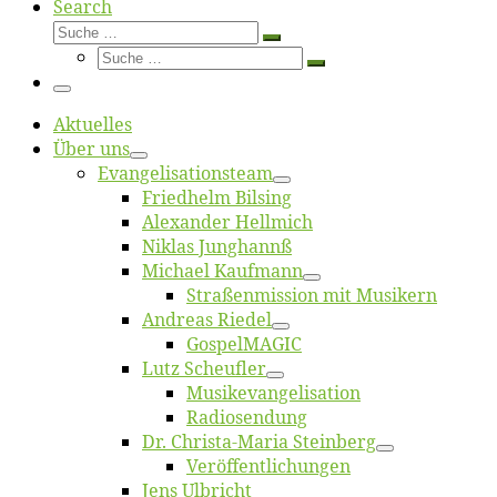
Search
Suche
Suche
Suche
…
Suche
…
Menü
Ak­tu­el­les
Über uns
Evangelisa­tions­team
Fried­helm Bilsing
Alex­an­der Hellmich
Ni­klas Junghannß
Mi­cha­el Kaufmann
Straßenmis­sion mit Musikern
An­dre­as Riedel
Gos­pel­MA­GIC
Lutz Scheuf­ler
Musikevan­ge­li­sa­tion
Ra­dio­sen­dung
Dr. Chris­­ta-Ma­ria Steinberg
Ver­öf­fent­li­chun­gen
Jens Ulb­richt