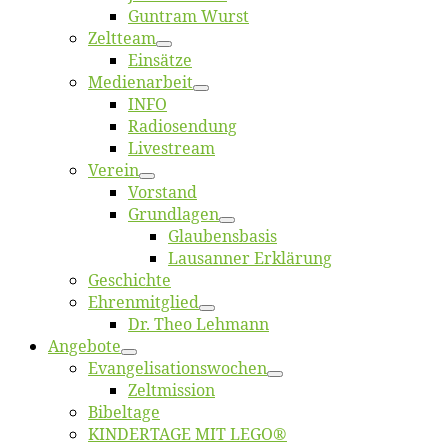
Gun­tram Wurst
Zelt­team
Ein­sät­ze
Me­di­en­ar­beit
INFO
Ra­dio­sen­dung
Live­stream
Ver­ein
Vor­stand
Grund­la­gen
Glaubens­ba­sis
Lausan­ner Erklärung
Ge­schich­te
Eh­ren­mit­glied
Dr. Theo Lehmann
An­ge­bo­te
Evangelisa­tions­wo­chen
Zelt­mis­si­on
Bi­bel­ta­ge
KINDERTAGE MIT LEGO®