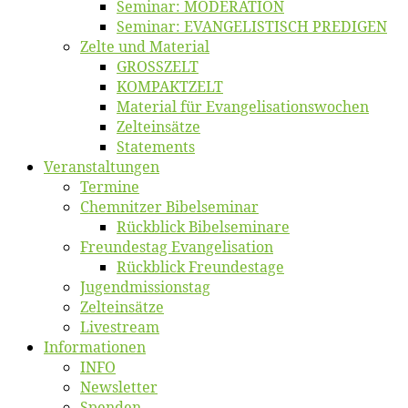
Se­mi­nar: MODERATION
Se­mi­nar: EVANGELISTISCH PREDIGEN
Zel­te und Material
GROSSZELT
KOMPAKTZELT
Ma­te­ri­al für Evangelisationswochen
Zelt­ein­sät­ze
State­ments
Ver­an­stal­tun­gen
Ter­mi­ne
Chemnit­zer Bibelseminar
Rück­blick Bibelseminare
Freun­des­tag Evangelisation
Rück­blick Freundestage
Jugend­mis­sions­tag
Zelt­ein­sät­ze
Live­stream
Informatio­nen
INFO
News­let­ter
Spen­den