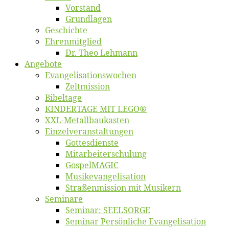
Vor­stand
Grund­la­gen
Ge­schich­te
Eh­ren­mit­glied
Dr. Theo Lehmann
An­ge­bo­te
Evangelisa­tions­wo­chen
Zelt­mis­si­on
Bi­bel­ta­ge
KINDERTAGE MIT LEGO®
XXL-Me­­tal­l­­bau­­kas­­ten
Einzelver­an­stal­tungen
Got­tes­diens­te
Mitarbeiter­schulung
Gos­pel­MA­GIC
Musikevan­ge­li­sa­tion
Straßenmis­sion mit Musikern
Se­mi­na­re
Se­mi­nar: SEELSORGE
Se­mi­nar Per­sön­li­che Evangelisation