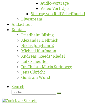
Au­dio-Vor­trä­ge
Vi­deo-Vor­trä­ge
Vor­trag von Rolf Scheffbuch †
Live­stream
An­dach­ten
Kon­takt
Fried­helm Bilsing
Alex­an­der Hellmich
Ni­klas Junghannß
Mi­cha­el Kaufmann
An­dre­as „Reeds“ Riedel
Lutz Scheuf­ler
Dr. Chris­­ta-Ma­ria Steinberg
Jens Ulb­richt
Gun­tram Wurst
Search
Suche
Suche
…