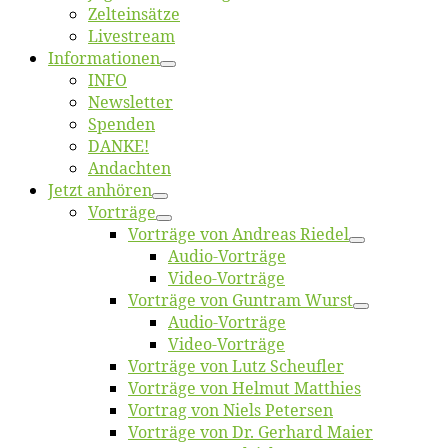
Zelt­ein­sät­ze
Live­stream
Informatio­nen
INFO
News­let­ter
Spen­den
DANKE!
An­dach­ten
Jetzt an­hö­ren
Vor­trä­ge
Vor­trä­ge von An­dre­as Riedel
Au­dio-Vor­trä­ge
Vi­deo-Vor­trä­ge
Vor­trä­ge von Gun­tram Wurst
Au­dio-Vor­trä­ge
Vi­deo-Vor­trä­ge
Vor­trä­ge von Lutz Scheufler
Vor­trä­ge von Hel­mut Matthies
Vor­trag von Niels Petersen
Vor­trä­ge von Dr. Ger­hard Maier