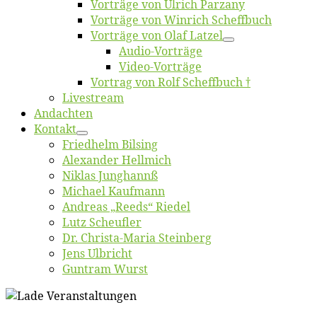
Vor­trä­ge von Ul­rich Parzany
Vor­trä­ge von Win­rich Scheffbuch
Vor­trä­ge von Olaf Latzel
Au­dio-Vor­trä­ge
Vi­deo-Vor­trä­ge
Vor­trag von Rolf Scheffbuch †
Live­stream
An­dach­ten
Kon­takt
Fried­helm Bilsing
Alex­an­der Hellmich
Ni­klas Junghannß
Mi­cha­el Kaufmann
An­dre­as „Reeds“ Riedel
Lutz Scheuf­ler
Dr. Chris­­ta-Ma­ria Steinberg
Jens Ulb­richt
Gun­tram Wurst