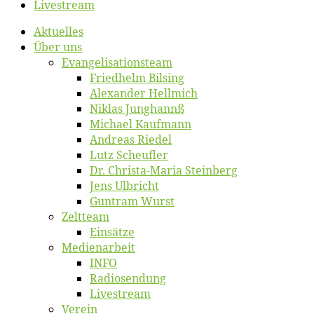
Live­stream
Ak­tu­el­les
Über uns
Evangelisa­tions­team
Fried­helm Bilsing
Alex­an­der Hellmich
Ni­klas Junghannß
Mi­cha­el Kaufmann
An­dre­as Riedel
Lutz Scheuf­ler
Dr. Chris­­ta-Ma­ria Steinberg
Jens Ulb­richt
Gun­tram Wurst
Zelt­team
Ein­sät­ze
Me­di­en­ar­beit
INFO
Ra­dio­sen­dung
Live­stream
Ver­ein