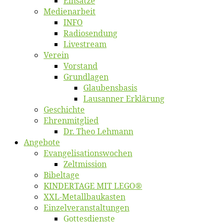
Ein­sät­ze
Me­di­en­ar­beit
INFO
Ra­dio­sen­dung
Live­stream
Ver­ein
Vor­stand
Grund­la­gen
Glaubens­ba­sis
Lausan­ner Erklärung
Ge­schich­te
Eh­ren­mit­glied
Dr. Theo Lehmann
An­ge­bo­te
Evangelisa­tions­wo­chen
Zelt­mis­si­on
Bi­bel­ta­ge
KINDERTAGE MIT LEGO®
XXL-Me­­tal­l­­bau­­kas­­ten
Einzelver­an­stal­tungen
Got­tes­diens­te