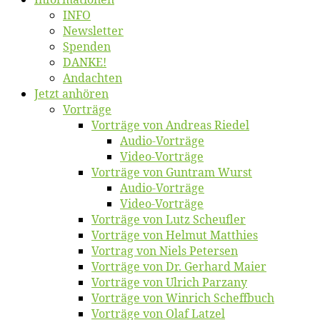
INFO
News­let­ter
Spen­den
DANKE!
An­dach­ten
Jetzt an­hö­ren
Vor­trä­ge
Vor­trä­ge von An­dre­as Riedel
Au­dio-Vor­trä­ge
Vi­deo-Vor­trä­ge
Vor­trä­ge von Gun­tram Wurst
Au­dio-Vor­trä­ge
Vi­deo-Vor­trä­ge
Vor­trä­ge von Lutz Scheufler
Vor­trä­ge von Hel­mut Matthies
Vor­trag von Niels Petersen
Vor­trä­ge von Dr. Ger­hard Maier
Vor­trä­ge von Ul­rich Parzany
Vor­trä­ge von Win­rich Scheffbuch
Vor­trä­ge von Olaf Latzel