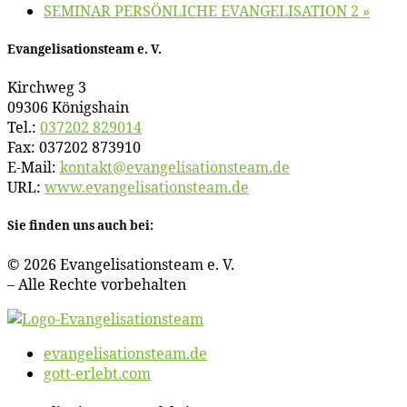
SEMINAR PERSÖNLICHE EVANGELISATION 2
»
Evan­ge­li­sa­ti­ons­team e. V.
Kirch­weg 3
09306 Königshain
Tel.:
037202 829014
Fax: 037202 873910
E‑Mail:
kontakt@​evangelisationsteam.​de
URL:
www​.evan​ge​li​sa​ti​ons​team​.de
Sie fin­den uns auch bei:
© 2026 Evan­ge­li­sa­ti­ons­team e. V.
– Al­le Rech­te vorbehalten
evangelisationsteam.de
gott-erlebt.com