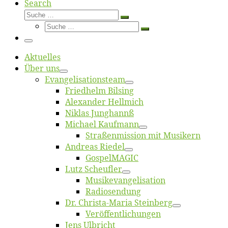
Search
Suche
Suche
Suche
…
Suche
…
Menü
Ak­tu­el­les
Über uns
Evangelisa­tions­team
Fried­helm Bilsing
Alex­an­der Hellmich
Ni­klas Junghannß
Mi­cha­el Kaufmann
Straßenmis­sion mit Musikern
An­dre­as Riedel
Gos­pel­MA­GIC
Lutz Scheuf­ler
Musikevan­ge­li­sa­tion
Ra­dio­sen­dung
Dr. Chris­­ta-Ma­ria Steinberg
Ver­öf­fent­li­chun­gen
Jens Ulb­richt