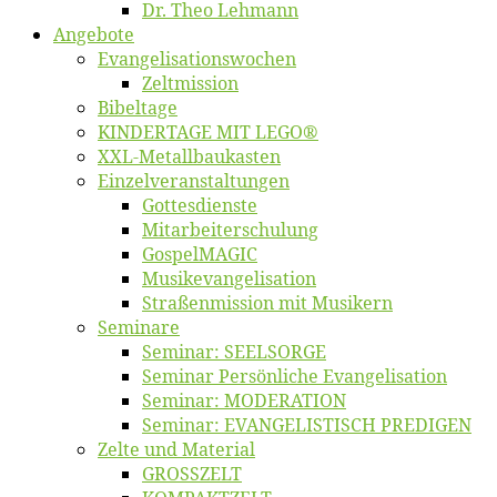
Dr. Theo Lehmann
An­ge­bo­te
Evangelisa­tions­wo­chen
Zelt­mis­si­on
Bi­bel­ta­ge
KINDERTAGE MIT LEGO®
XXL-Me­­tal­l­­bau­­kas­­ten
Einzelver­an­stal­tungen
Got­tes­diens­te
Mitarbeiter­schulung
Gos­pel­MA­GIC
Musikevan­ge­li­sa­tion
Straßenmis­sion mit Musikern
Se­mi­na­re
Se­mi­nar: SEELSORGE
Se­mi­nar Per­sön­li­che Evangelisation
Se­mi­nar: MODERATION
Se­mi­nar: EVANGELISTISCH PREDIGEN
Zel­te und Material
GROSSZELT