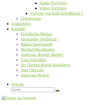
Au­dio-Vor­trä­ge
Vi­deo-Vor­trä­ge
Vor­trag von Rolf Scheffbuch †
Live­stream
An­dach­ten
Kon­takt
Fried­helm Bilsing
Alex­an­der Hellmich
Ni­klas Junghannß
Mi­cha­el Kaufmann
An­dre­as „Reeds“ Riedel
Lutz Scheuf­ler
Dr. Chris­­ta-Ma­ria Steinberg
Jens Ulb­richt
Gun­tram Wurst
Search
Suche
Suche
…