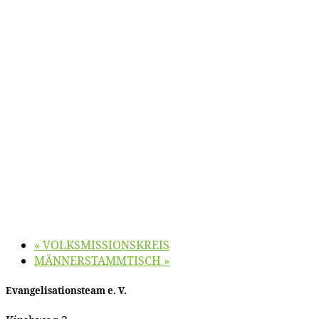
«
VOLKSMISSIONSKREIS
MÄNNERSTAMMTISCH
»
Evan­ge­li­sa­ti­ons­team e. V.