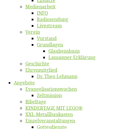
Ein­sät­ze
Me­di­en­ar­beit
INFO
Ra­dio­sen­dung
Live­stream
Ver­ein
Vor­stand
Grund­la­gen
Glaubens­ba­sis
Lausan­ner Erklärung
Ge­schich­te
Eh­ren­mit­glied
Dr. Theo Lehmann
An­ge­bo­te
Evangelisa­tions­wo­chen
Zelt­mis­si­on
Bi­bel­ta­ge
KINDERTAGE MIT LEGO®
XXL-Me­­tal­l­­bau­­kas­­ten
Einzelver­an­stal­tungen
Got­tes­diens­te