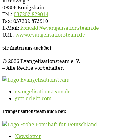
Kirch­weg 3
09306 Königshain
Tel.:
037202 829014
Fax: 037202 873910
E‑Mail:
kontakt@​evangelisationsteam.​de
URL:
www​.evan​ge​li​sa​ti​ons​team​.de
Sie fin­den uns auch bei:
© 2026 Evan­ge­li­sa­ti­ons­team e. V.
– Al­le Rech­te vorbehalten
evangelisationsteam.de
gott-erlebt.com
Evan­ge­li­sa­ti­ons­team auch bei:
News­let­ter