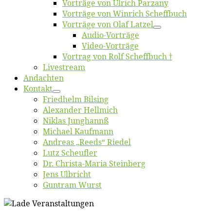
Vor­trä­ge von Ul­rich Parzany
Vor­trä­ge von Win­rich Scheffbuch
Vor­trä­ge von Olaf Latzel
Au­dio-Vor­trä­ge
Vi­deo-Vor­trä­ge
Vor­trag von Rolf Scheffbuch †
Live­stream
An­dach­ten
Kon­takt
Fried­helm Bilsing
Alex­an­der Hellmich
Ni­klas Junghannß
Mi­cha­el Kaufmann
An­dre­as „Reeds“ Riedel
Lutz Scheuf­ler
Dr. Chris­­ta-Ma­ria Steinberg
Jens Ulb­richt
Gun­tram Wurst