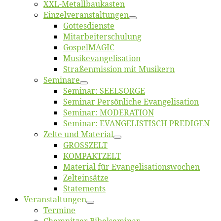
XXL-Me­­tal­l­­bau­­kas­­ten
Einzelver­an­stal­tungen
Got­tes­diens­te
Mitarbeiter­schulung
Gos­pel­MA­GIC
Musikevan­ge­li­sa­tion
Straßenmis­sion mit Musikern
Se­mi­na­re
Se­mi­nar: SEELSORGE
Se­mi­nar Per­sön­li­che Evangelisation
Se­mi­nar: MODERATION
Se­mi­nar: EVANGELISTISCH PREDIGEN
Zel­te und Material
GROSSZELT
KOMPAKTZELT
Ma­te­ri­al für Evangelisationswochen
Zelt­ein­sät­ze
State­ments
Ver­an­stal­tun­gen
Ter­mi­ne