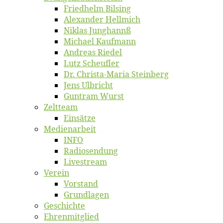
Fried­helm Bilsing
Alex­an­der Hellmich
Ni­klas Junghannß
Mi­cha­el Kaufmann
An­dre­as Riedel
Lutz Scheuf­ler
Dr. Chris­­ta-Ma­ria Steinberg
Jens Ulb­richt
Gun­tram Wurst
Zelt­team
Ein­sät­ze
Me­di­en­ar­beit
INFO
Ra­dio­sen­dung
Live­stream
Ver­ein
Vor­stand
Grund­la­gen
Ge­schich­te
Eh­ren­mit­glied