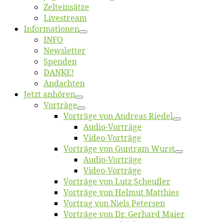
Zelt­ein­sät­ze
Live­stream
Informatio­nen
INFO
News­let­ter
Spen­den
DANKE!
An­dach­ten
Jetzt an­hö­ren
Vor­trä­ge
Vor­trä­ge von An­dre­as Riedel
Au­dio-Vor­trä­ge
Vi­deo-Vor­trä­ge
Vor­trä­ge von Gun­tram Wurst
Au­dio-Vor­trä­ge
Vi­deo-Vor­trä­ge
Vor­trä­ge von Lutz Scheufler
Vor­trä­ge von Hel­mut Matthies
Vor­trag von Niels Petersen
Vor­trä­ge von Dr. Ger­hard Maier