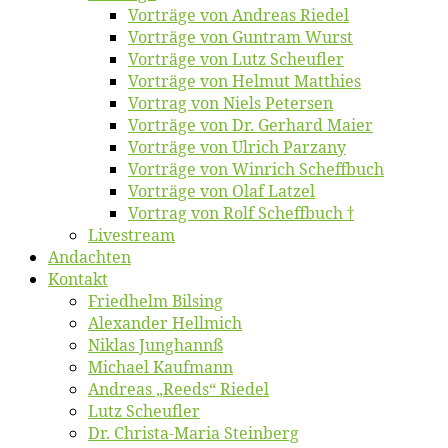
Vor­trä­ge von An­dre­as Riedel
Vor­trä­ge von Gun­tram Wurst
Vor­trä­ge von Lutz Scheufler
Vor­trä­ge von Hel­mut Matthies
Vor­trag von Niels Petersen
Vor­trä­ge von Dr. Ger­hard Maier
Vor­trä­ge von Ul­rich Parzany
Vor­trä­ge von Win­rich Scheffbuch
Vor­trä­ge von Olaf Latzel
Vor­trag von Rolf Scheffbuch †
Live­stream
An­dach­ten
Kon­takt
Fried­helm Bilsing
Alex­an­der Hellmich
Ni­klas Junghannß
Mi­cha­el Kaufmann
An­dre­as „Reeds“ Riedel
Lutz Scheuf­ler
Dr. Chris­­ta-Ma­ria Steinberg