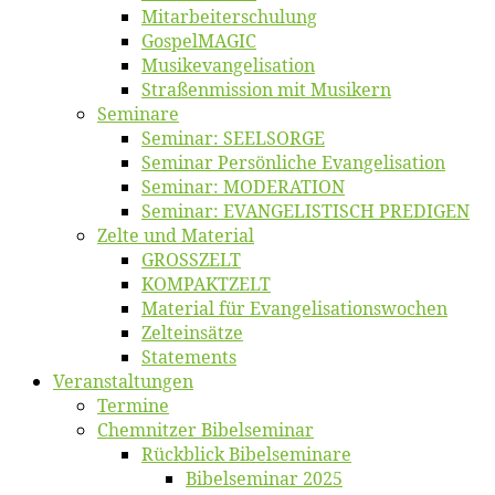
Mitarbeiter­schulung
Gos­pel­MA­GIC
Musikevan­ge­li­sa­tion
Straßenmis­sion mit Musikern
Se­mi­na­re
Se­mi­nar: SEELSORGE
Se­mi­nar Per­sön­li­che Evangelisation
Se­mi­nar: MODERATION
Se­mi­nar: EVANGELISTISCH PREDIGEN
Zel­te und Material
GROSSZELT
KOMPAKTZELT
Ma­te­ri­al für Evangelisationswochen
Zelt­ein­sät­ze
State­ments
Ver­an­stal­tun­gen
Ter­mi­ne
Chemnit­zer Bibelseminar
Rück­blick Bibelseminare
Bi­bel­se­mi­nar 2025