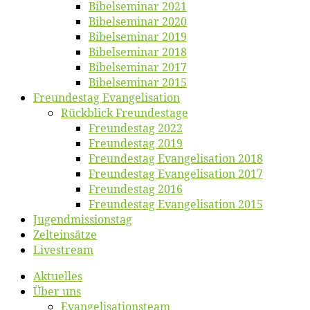
Bi­bel­se­mi­nar 2021
Bi­bel­se­mi­nar 2020
Bi­bel­se­mi­nar 2019
Bi­bel­se­mi­nar 2018
Bibelsemi­nar 2017
Bibelsemi­nar 2015
Freun­des­tag Evangelisation
Rück­blick Freundestage
Freun­des­tag 2022
Freun­des­tag 2019
Freun­des­tag Evan­ge­li­sa­ti­on 2018
Freun­des­tag Evan­ge­li­sa­ti­on 2017
Freun­des­tag 2016
Freun­des­tag Evan­ge­li­sa­ti­on 2015
Jugend­mis­sions­tag
Zelt­ein­sät­ze
Live­stream
Ak­tu­el­les
Über uns
Evangelisa­tions­team