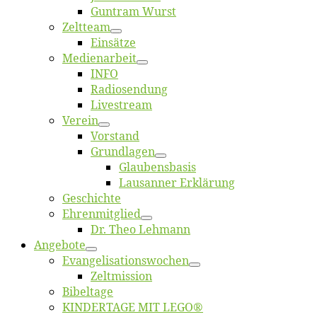
Gun­tram Wurst
Zelt­team
Ein­sät­ze
Me­di­en­ar­beit
INFO
Ra­dio­sen­dung
Live­stream
Ver­ein
Vor­stand
Grund­la­gen
Glaubens­ba­sis
Lausan­ner Erklärung
Ge­schich­te
Eh­ren­mit­glied
Dr. Theo Lehmann
An­ge­bo­te
Evangelisa­tions­wo­chen
Zelt­mis­si­on
Bi­bel­ta­ge
KINDERTAGE MIT LEGO®