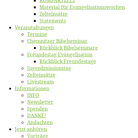
KOMPAKTZELT
Ma­te­ri­al für Evangelisationswochen
Zelt­ein­sät­ze
State­ments
Ver­an­stal­tun­gen
Ter­mi­ne
Chemnit­zer Bibelseminar
Rück­blick Bibelseminare
Freun­des­tag Evangelisation
Rück­blick Freundestage
Jugend­mis­sions­tag
Zelt­ein­sät­ze
Live­stream
Informatio­nen
INFO
News­let­ter
Spen­den
DANKE!
An­dach­ten
Jetzt an­hö­ren
Vor­trä­ge