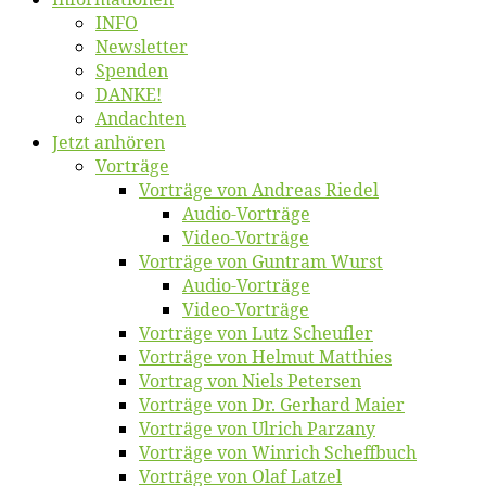
INFO
News­let­ter
Spen­den
DANKE!
An­dach­ten
Jetzt an­hö­ren
Vor­trä­ge
Vor­trä­ge von An­dre­as Riedel
Au­dio-Vor­trä­ge
Vi­deo-Vor­trä­ge
Vor­trä­ge von Gun­tram Wurst
Au­dio-Vor­trä­ge
Vi­deo-Vor­trä­ge
Vor­trä­ge von Lutz Scheufler
Vor­trä­ge von Hel­mut Matthies
Vor­trag von Niels Petersen
Vor­trä­ge von Dr. Ger­hard Maier
Vor­trä­ge von Ul­rich Parzany
Vor­trä­ge von Win­rich Scheffbuch
Vor­trä­ge von Olaf Latzel