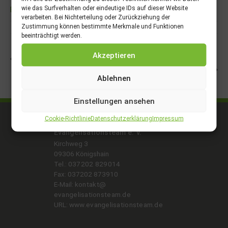
wie das Surfverhalten oder eindeutige IDs auf dieser Website
Ber­lin
verarbeiten. Bei Nichterteilung oder Zurückziehung der
Zustimmung können bestimmte Merkmale und Funktionen
beeinträchtigt werden.
Akzeptieren
Frau­en­früh­stück
Vor­trä­ge + Gottesdienst
Ablehnen
Einstellungen ansehen
Coo­kie-Richt­li­nie
Daten­schutz­er­klä­rung
Im­pres­sum
Evan­ge­li­sa­ti­ons­team e. V.
Kirch­weg 3
09306 Königshain
Tel.:
037202 829014
Fax: 037202 873910
E‑Mail:
kontakt@​
evangelisationsteam.​de
URL:
www​.evan​ge​li​sa​ti​ons​team​.de