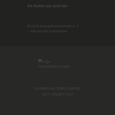
Sie fin­den uns auch bei:
© 2026 Evan­ge­li­sa­ti­ons­team e. V.
– Al­le Rech­te vorbehalten
EVANGELISATIONSTEAM.DE
GOTT-ERLEBT.COM