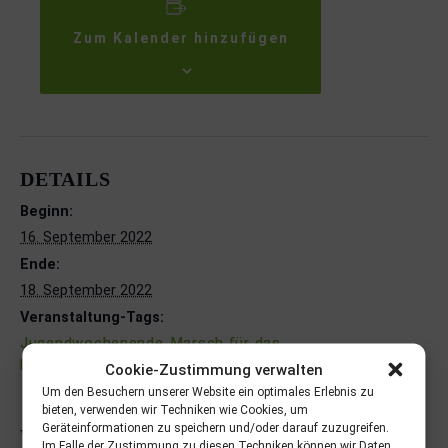
Zum Kalender hinzufügen
DETAILS
Beginn:
16. September 2022
Ende:
18. September 2022
Veranstaltung-Tags:
Jugendwochenende
,
Marsch für das
Leben
Cookie-Zustimmung verwalten
Um den Besuchern unserer Website ein optimales Erlebnis zu
bieten, verwenden wir Techniken wie Cookies, um
Geräteinformationen zu speichern und/oder darauf zuzugreifen.
VERANSTALTUNGSORT
Im Falle der Zustimmung zu diesen Techniken können wir Daten