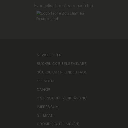
Evan­ge­li­sa­ti­ons­team auch bei:
NEWS­LET­TER
RÜCK­BLICK BIBELSEMINARE
RÜCK­BLICK FREUNDESTAGE
SPEN­DEN
DANKE!
DATEN­SCHUTZ­ER­KLÄ­RUNG
IM­PRES­SUM
SITE­MAP
COO­KIE-RICH­T­­LI­­NIE (EU)