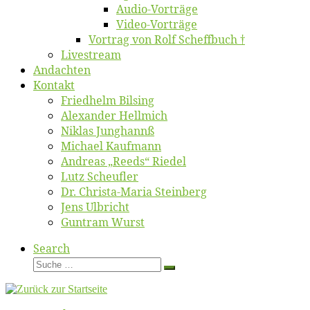
Au­dio-Vor­trä­ge
Vi­deo-Vor­trä­ge
Vor­trag von Rolf Scheffbuch †
Live­stream
An­dach­ten
Kon­takt
Fried­helm Bilsing
Alex­an­der Hellmich
Ni­klas Junghannß
Mi­cha­el Kaufmann
An­dre­as „Reeds“ Riedel
Lutz Scheuf­ler
Dr. Chris­­ta-Ma­ria Steinberg
Jens Ulb­richt
Gun­tram Wurst
Search
Suche
Suche
…