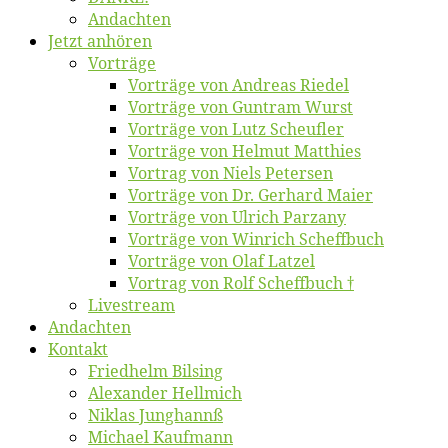
An­dach­ten
Jetzt an­hö­ren
Vor­trä­ge
Vor­trä­ge von An­dre­as Riedel
Vor­trä­ge von Gun­tram Wurst
Vor­trä­ge von Lutz Scheufler
Vor­trä­ge von Hel­mut Matthies
Vor­trag von Niels Petersen
Vor­trä­ge von Dr. Ger­hard Maier
Vor­trä­ge von Ul­rich Parzany
Vor­trä­ge von Win­rich Scheffbuch
Vor­trä­ge von Olaf Latzel
Vor­trag von Rolf Scheffbuch †
Live­stream
An­dach­ten
Kon­takt
Fried­helm Bilsing
Alex­an­der Hellmich
Ni­klas Junghannß
Mi­cha­el Kaufmann