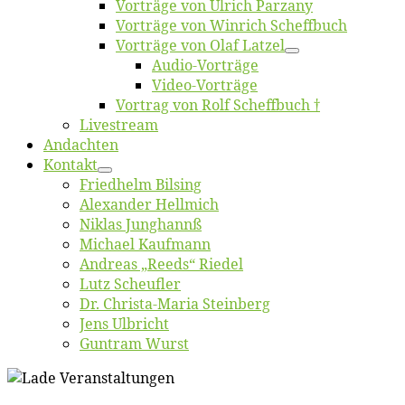
Vor­trä­ge von Ul­rich Parzany
Vor­trä­ge von Win­rich Scheffbuch
Vor­trä­ge von Olaf Latzel
Au­dio-Vor­trä­ge
Vi­deo-Vor­trä­ge
Vor­trag von Rolf Scheffbuch †
Live­stream
An­dach­ten
Kon­takt
Fried­helm Bilsing
Alex­an­der Hellmich
Ni­klas Junghannß
Mi­cha­el Kaufmann
An­dre­as „Reeds“ Riedel
Lutz Scheuf­ler
Dr. Chris­­ta-Ma­ria Steinberg
Jens Ulb­richt
Gun­tram Wurst