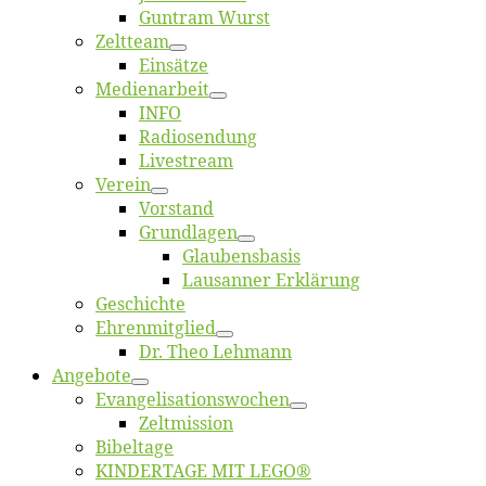
Gun­tram Wurst
Zelt­team
Ein­sät­ze
Me­di­en­ar­beit
INFO
Ra­dio­sen­dung
Live­stream
Ver­ein
Vor­stand
Grund­la­gen
Glaubens­ba­sis
Lausan­ner Erklärung
Ge­schich­te
Eh­ren­mit­glied
Dr. Theo Lehmann
An­ge­bo­te
Evangelisa­tions­wo­chen
Zelt­mis­si­on
Bi­bel­ta­ge
KINDERTAGE MIT LEGO®