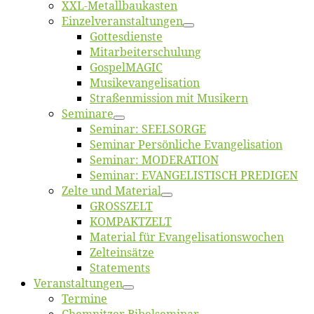
XXL-Me­­tal­l­­bau­­kas­­ten
Einzelver­an­stal­tungen
Got­tes­diens­te
Mitarbeiter­schulung
Gos­pel­MA­GIC
Musikevan­ge­li­sa­tion
Straßenmis­sion mit Musikern
Se­mi­na­re
Se­mi­nar: SEELSORGE
Se­mi­nar Per­sön­li­che Evangelisation
Se­mi­nar: MODERATION
Se­mi­nar: EVANGELISTISCH PREDIGEN
Zel­te und Material
GROSSZELT
KOMPAKTZELT
Ma­te­ri­al für Evangelisationswochen
Zelt­ein­sät­ze
State­ments
Ver­an­stal­tun­gen
Ter­mi­ne