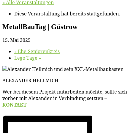
« Alle Veranstaltungen
Diese Veranstaltung hat bereits stattgefunden.
Me­tall­Bau­Tag | Güstrow
15. Mai 2025
«
Ehe-Se­nio­ren­kreis
Le­go Tage
»
ALEXANDER HELLMICH
Wer bei die­sem Pro­jekt mit­ar­bei­ten möch­te, soll­te sich
vor­her mit Alex­an­der in Ver­bin­dung setz­ten –
KONTAKT