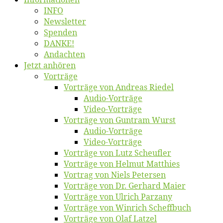
INFO
News­let­ter
Spen­den
DANKE!
An­dach­ten
Jetzt an­hö­ren
Vor­trä­ge
Vor­trä­ge von An­dre­as Riedel
Au­dio-Vor­trä­ge
Vi­deo-Vor­trä­ge
Vor­trä­ge von Gun­tram Wurst
Au­dio-Vor­trä­ge
Vi­deo-Vor­trä­ge
Vor­trä­ge von Lutz Scheufler
Vor­trä­ge von Hel­mut Matthies
Vor­trag von Niels Petersen
Vor­trä­ge von Dr. Ger­hard Maier
Vor­trä­ge von Ul­rich Parzany
Vor­trä­ge von Win­rich Scheffbuch
Vor­trä­ge von Olaf Latzel