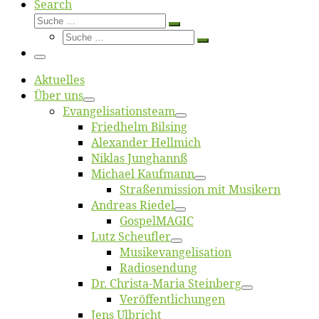
Search
Suche
Suche
Suche
…
Suche
…
Menü
Ak­tu­el­les
Über uns
Evangelisa­tions­team
Fried­helm Bilsing
Alex­an­der Hellmich
Ni­klas Junghannß
Mi­cha­el Kaufmann
Straßenmis­sion mit Musikern
An­dre­as Riedel
Gos­pel­MA­GIC
Lutz Scheuf­ler
Musikevan­ge­li­sa­tion
Ra­dio­sen­dung
Dr. Chris­­ta-Ma­ria Steinberg
Ver­öf­fent­li­chun­gen
Jens Ulb­richt