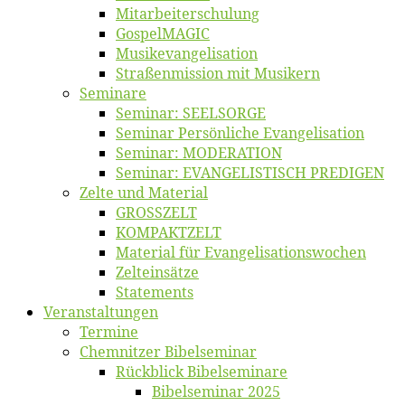
Mitarbeiter­schulung
Gos­pel­MA­GIC
Musikevan­ge­li­sa­tion
Straßenmis­sion mit Musikern
Se­mi­na­re
Se­mi­nar: SEELSORGE
Se­mi­nar Per­sön­li­che Evangelisation
Se­mi­nar: MODERATION
Se­mi­nar: EVANGELISTISCH PREDIGEN
Zel­te und Material
GROSSZELT
KOMPAKTZELT
Ma­te­ri­al für Evangelisationswochen
Zelt­ein­sät­ze
State­ments
Ver­an­stal­tun­gen
Ter­mi­ne
Chemnit­zer Bibelseminar
Rück­blick Bibelseminare
Bi­bel­se­mi­nar 2025