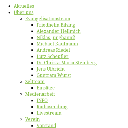
Ak­tu­el­les
Über uns
Evangelisa­tions­team
Fried­helm Bilsing
Alex­an­der Hellmich
Ni­klas Junghannß
Mi­cha­el Kaufmann
An­dre­as Riedel
Lutz Scheuf­ler
Dr. Chris­­ta-Ma­ria Steinberg
Jens Ulb­richt
Gun­tram Wurst
Zelt­team
Ein­sät­ze
Me­di­en­ar­beit
INFO
Ra­dio­sen­dung
Live­stream
Ver­ein
Vor­stand