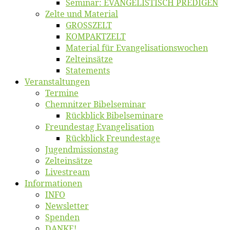
Se­mi­nar: EVANGELISTISCH PREDIGEN
Zel­te und Material
GROSSZELT
KOMPAKTZELT
Ma­te­ri­al für Evangelisationswochen
Zelt­ein­sät­ze
State­ments
Ver­an­stal­tun­gen
Ter­mi­ne
Chemnit­zer Bibelseminar
Rück­blick Bibelseminare
Freun­des­tag Evangelisation
Rück­blick Freundestage
Jugend­mis­sions­tag
Zelt­ein­sät­ze
Live­stream
Informatio­nen
INFO
News­let­ter
Spen­den
DANKE!