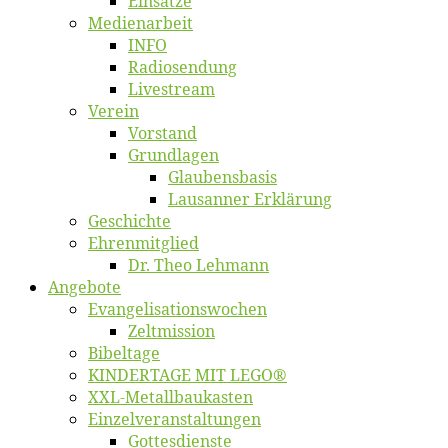
Ein­sät­ze
Me­di­en­ar­beit
INFO
Ra­dio­sen­dung
Live­stream
Ver­ein
Vor­stand
Grund­la­gen
Glaubens­ba­sis
Lausan­ner Erklärung
Ge­schich­te
Eh­ren­mit­glied
Dr. Theo Lehmann
An­ge­bo­te
Evangelisa­tions­wo­chen
Zelt­mis­si­on
Bi­bel­ta­ge
KINDERTAGE MIT LEGO®
XXL-Me­­tal­l­­bau­­kas­­ten
Einzelver­an­stal­tungen
Got­tes­diens­te