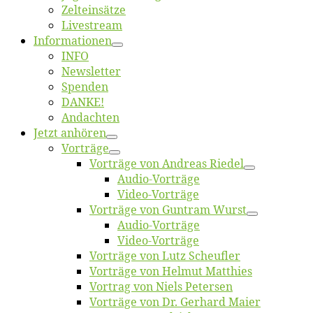
Zelt­ein­sät­ze
Live­stream
Informatio­nen
INFO
News­let­ter
Spen­den
DANKE!
An­dach­ten
Jetzt an­hö­ren
Vor­trä­ge
Vor­trä­ge von An­dre­as Riedel
Au­dio-Vor­trä­ge
Vi­deo-Vor­trä­ge
Vor­trä­ge von Gun­tram Wurst
Au­dio-Vor­trä­ge
Vi­deo-Vor­trä­ge
Vor­trä­ge von Lutz Scheufler
Vor­trä­ge von Hel­mut Matthies
Vor­trag von Niels Petersen
Vor­trä­ge von Dr. Ger­hard Maier