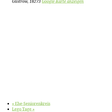
Güstrow
,
18273
Google-Karte anzeigen
«
Ehe-Se­nio­ren­kreis
Le­go Tage
»