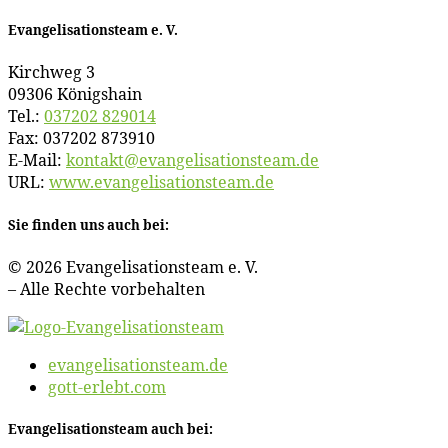
Evan­ge­li­sa­ti­ons­team e. V.
Kirch­weg 3
09306 Königshain
Tel.:
037202 829014
Fax: 037202 873910
E‑Mail:
kontakt@​evangelisationsteam.​de
URL:
www​.evan​ge​li​sa​ti​ons​team​.de
Sie fin­den uns auch bei:
© 2026 Evan­ge­li­sa­ti­ons­team e. V.
– Al­le Rech­te vorbehalten
evangelisationsteam.de
gott-erlebt.com
Evan­ge­li­sa­ti­ons­team auch bei: