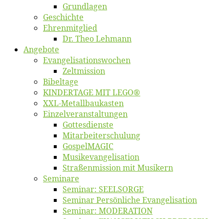
Grund­la­gen
Ge­schich­te
Eh­ren­mit­glied
Dr. Theo Lehmann
An­ge­bo­te
Evangelisa­tions­wo­chen
Zelt­mis­si­on
Bi­bel­ta­ge
KINDERTAGE MIT LEGO®
XXL-Me­­tal­l­­bau­­kas­­ten
Einzelver­an­stal­tungen
Got­tes­diens­te
Mitarbeiter­schulung
Gos­pel­MA­GIC
Musikevan­ge­li­sa­tion
Straßenmis­sion mit Musikern
Se­mi­na­re
Se­mi­nar: SEELSORGE
Se­mi­nar Per­sön­li­che Evangelisation
Se­mi­nar: MODERATION