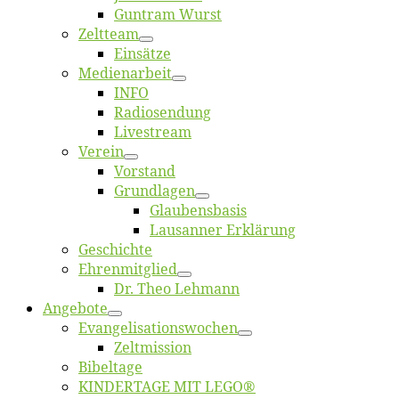
Gun­tram Wurst
Zelt­team
Ein­sät­ze
Me­di­en­ar­beit
INFO
Ra­dio­sen­dung
Live­stream
Ver­ein
Vor­stand
Grund­la­gen
Glaubens­ba­sis
Lausan­ner Erklärung
Ge­schich­te
Eh­ren­mit­glied
Dr. Theo Lehmann
An­ge­bo­te
Evangelisa­tions­wo­chen
Zelt­mis­si­on
Bi­bel­ta­ge
KINDERTAGE MIT LEGO®