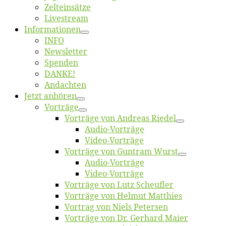
Zelt­ein­sät­ze
Live­stream
Informatio­nen
INFO
News­let­ter
Spen­den
DANKE!
An­dach­ten
Jetzt an­hö­ren
Vor­trä­ge
Vor­trä­ge von An­dre­as Riedel
Au­dio-Vor­trä­ge
Vi­deo-Vor­trä­ge
Vor­trä­ge von Gun­tram Wurst
Au­dio-Vor­trä­ge
Vi­deo-Vor­trä­ge
Vor­trä­ge von Lutz Scheufler
Vor­trä­ge von Hel­mut Matthies
Vor­trag von Niels Petersen
Vor­trä­ge von Dr. Ger­hard Maier