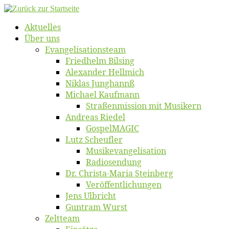
Zum
Inhalt
Ak­tu­el­les
springen
Über uns
Evangelisa­tions­team
Fried­helm Bilsing
Alex­an­der Hellmich
Ni­klas Junghannß
Mi­cha­el Kaufmann
Straßenmis­sion mit Musikern
An­dre­as Riedel
Gos­pel­MA­GIC
Lutz Scheuf­ler
Musikevan­ge­li­sa­tion
Ra­dio­sen­dung
Dr. Chris­­ta-Ma­ria Steinberg
Ver­öf­fent­li­chun­gen
Jens Ulb­richt
Gun­tram Wurst
Zelt­team