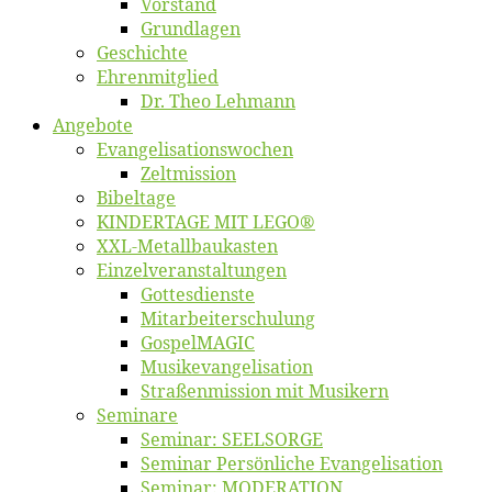
Vor­stand
Grund­la­gen
Ge­schich­te
Eh­ren­mit­glied
Dr. Theo Lehmann
An­ge­bo­te
Evangelisa­tions­wo­chen
Zelt­mis­si­on
Bi­bel­ta­ge
KINDERTAGE MIT LEGO®
XXL-Me­­tal­l­­bau­­kas­­ten
Einzelver­an­stal­tungen
Got­tes­diens­te
Mitarbeiter­schulung
Gos­pel­MA­GIC
Musikevan­ge­li­sa­tion
Straßenmis­sion mit Musikern
Se­mi­na­re
Se­mi­nar: SEELSORGE
Se­mi­nar Per­sön­li­che Evangelisation
Se­mi­nar: MODERATION