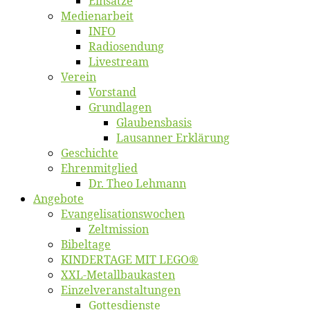
Ein­sät­ze
Me­di­en­ar­beit
INFO
Ra­dio­sen­dung
Live­stream
Ver­ein
Vor­stand
Grund­la­gen
Glaubens­ba­sis
Lausan­ner Erklärung
Ge­schich­te
Eh­ren­mit­glied
Dr. Theo Lehmann
An­ge­bo­te
Evangelisa­tions­wo­chen
Zelt­mis­si­on
Bi­bel­ta­ge
KINDERTAGE MIT LEGO®
XXL-Me­­tal­l­­bau­­kas­­ten
Einzelver­an­stal­tungen
Got­tes­diens­te