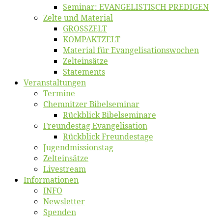
Se­mi­nar: EVANGELISTISCH PREDIGEN
Zel­te und Material
GROSSZELT
KOMPAKTZELT
Ma­te­ri­al für Evangelisationswochen
Zelt­ein­sät­ze
State­ments
Ver­an­stal­tun­gen
Ter­mi­ne
Chemnit­zer Bibelseminar
Rück­blick Bibelseminare
Freun­des­tag Evangelisation
Rück­blick Freundestage
Jugend­mis­sions­tag
Zelt­ein­sät­ze
Live­stream
Informatio­nen
INFO
News­let­ter
Spen­den