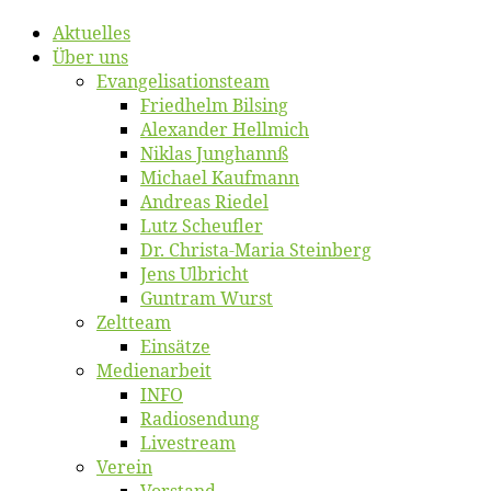
Ak­tu­el­les
Über uns
Evangelisa­tions­team
Fried­helm Bilsing
Alex­an­der Hellmich
Ni­klas Junghannß
Mi­cha­el Kaufmann
An­dre­as Riedel
Lutz Scheuf­ler
Dr. Chris­­ta-Ma­ria Steinberg
Jens Ulb­richt
Gun­tram Wurst
Zelt­team
Ein­sät­ze
Me­di­en­ar­beit
INFO
Ra­dio­sen­dung
Live­stream
Ver­ein