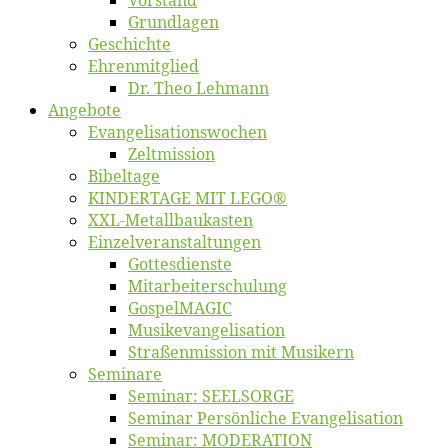
Vor­stand
Grund­la­gen
Ge­schich­te
Eh­ren­mit­glied
Dr. Theo Lehmann
An­ge­bo­te
Evangelisa­tions­wo­chen
Zelt­mis­si­on
Bi­bel­ta­ge
KINDERTAGE MIT LEGO®
XXL-Me­­tal­l­­bau­­kas­­ten
Einzelver­an­stal­tungen
Got­tes­diens­te
Mitarbeiter­schulung
Gos­pel­MA­GIC
Musikevan­ge­li­sa­tion
Straßenmis­sion mit Musikern
Se­mi­na­re
Se­mi­nar: SEELSORGE
Se­mi­nar Per­sön­li­che Evangelisation
Se­mi­nar: MODERATION