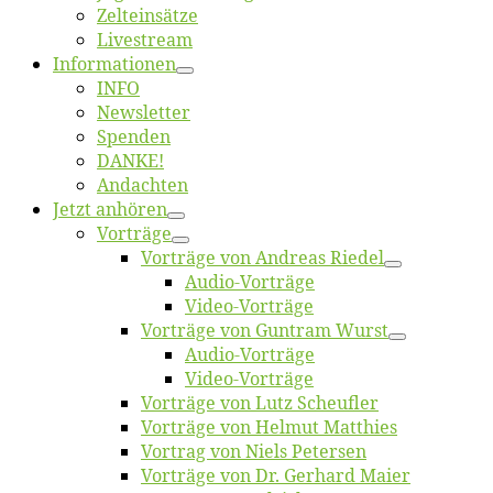
Zelt­ein­sät­ze
Live­stream
Informatio­nen
INFO
News­let­ter
Spen­den
DANKE!
An­dach­ten
Jetzt an­hö­ren
Vor­trä­ge
Vor­trä­ge von An­dre­as Riedel
Au­dio-Vor­trä­ge
Vi­deo-Vor­trä­ge
Vor­trä­ge von Gun­tram Wurst
Au­dio-Vor­trä­ge
Vi­deo-Vor­trä­ge
Vor­trä­ge von Lutz Scheufler
Vor­trä­ge von Hel­mut Matthies
Vor­trag von Niels Petersen
Vor­trä­ge von Dr. Ger­hard Maier