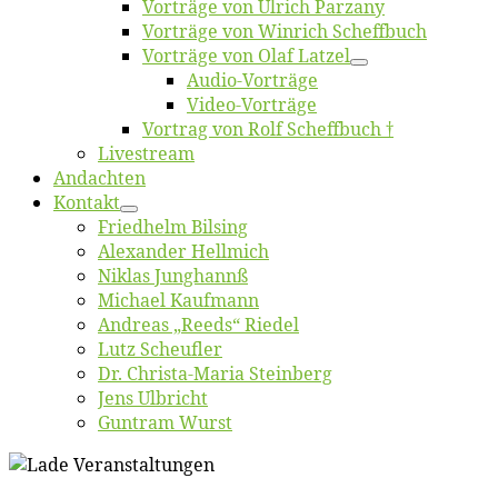
Vor­trä­ge von Ul­rich Parzany
Vor­trä­ge von Win­rich Scheffbuch
Vor­trä­ge von Olaf Latzel
Au­dio-Vor­trä­ge
Vi­deo-Vor­trä­ge
Vor­trag von Rolf Scheffbuch †
Live­stream
An­dach­ten
Kon­takt
Fried­helm Bilsing
Alex­an­der Hellmich
Ni­klas Junghannß
Mi­cha­el Kaufmann
An­dre­as „Reeds“ Riedel
Lutz Scheuf­ler
Dr. Chris­­ta-Ma­ria Steinberg
Jens Ulb­richt
Gun­tram Wurst