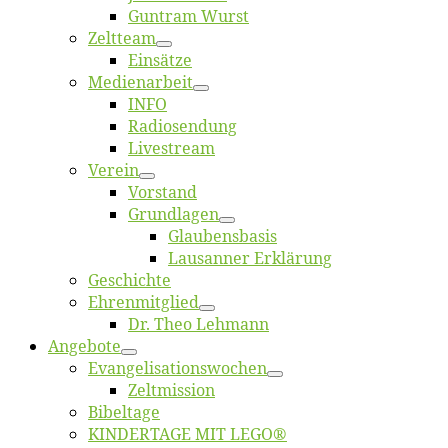
Gun­tram Wurst
Zelt­team
Ein­sät­ze
Me­di­en­ar­beit
INFO
Ra­dio­sen­dung
Live­stream
Ver­ein
Vor­stand
Grund­la­gen
Glaubens­ba­sis
Lausan­ner Erklärung
Ge­schich­te
Eh­ren­mit­glied
Dr. Theo Lehmann
An­ge­bo­te
Evangelisa­tions­wo­chen
Zelt­mis­si­on
Bi­bel­ta­ge
KINDERTAGE MIT LEGO®