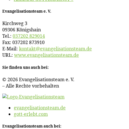
Evan­ge­li­sa­ti­ons­team e. V.
Kirch­weg 3
09306 Königshain
Tel.:
037202 829014
Fax: 037202 873910
E‑Mail:
kontakt@​evangelisationsteam.​de
URL:
www​.evan​ge​li​sa​ti​ons​team​.de
Sie fin­den uns auch bei:
© 2026 Evan­ge­li­sa­ti­ons­team e. V.
– Al­le Rech­te vorbehalten
evangelisationsteam.de
gott-erlebt.com
Evan­ge­li­sa­ti­ons­team auch bei: