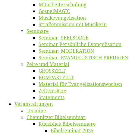
Mitarbeiter­schulung
Gos­pel­MA­GIC
Musikevan­ge­li­sa­tion
Straßenmis­sion mit Musikern
Se­mi­na­re
Se­mi­nar: SEELSORGE
Se­mi­nar Per­sön­li­che Evangelisation
Se­mi­nar: MODERATION
Se­mi­nar: EVANGELISTISCH PREDIGEN
Zel­te und Material
GROSSZELT
KOMPAKTZELT
Ma­te­ri­al für Evangelisationswochen
Zelt­ein­sät­ze
State­ments
Ver­an­stal­tun­gen
Ter­mi­ne
Chemnit­zer Bibelseminar
Rück­blick Bibelseminare
Bi­bel­se­mi­nar 2025