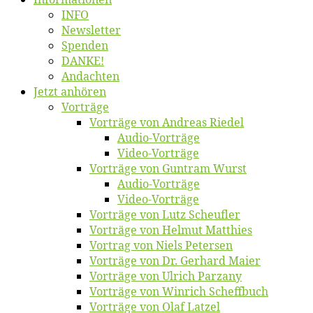
INFO
News­let­ter
Spen­den
DANKE!
An­dach­ten
Jetzt an­hö­ren
Vor­trä­ge
Vor­trä­ge von An­dre­as Riedel
Au­dio-Vor­trä­ge
Vi­deo-Vor­trä­ge
Vor­trä­ge von Gun­tram Wurst
Au­dio-Vor­trä­ge
Vi­deo-Vor­trä­ge
Vor­trä­ge von Lutz Scheufler
Vor­trä­ge von Hel­mut Matthies
Vor­trag von Niels Petersen
Vor­trä­ge von Dr. Ger­hard Maier
Vor­trä­ge von Ul­rich Parzany
Vor­trä­ge von Win­rich Scheffbuch
Vor­trä­ge von Olaf Latzel