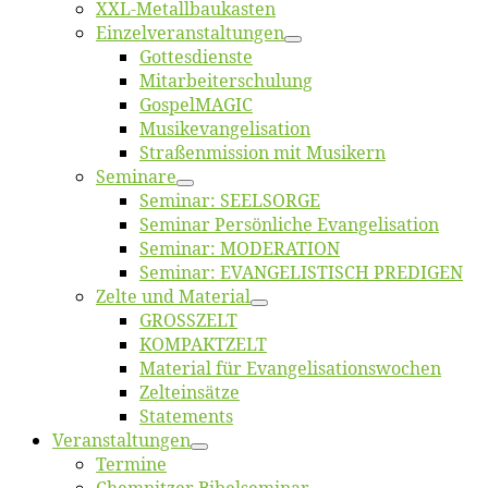
XXL-Me­­tal­l­­bau­­kas­­ten
Einzelver­an­stal­tungen
Got­tes­diens­te
Mitarbeiter­schulung
Gos­pel­MA­GIC
Musikevan­ge­li­sa­tion
Straßenmis­sion mit Musikern
Se­mi­na­re
Se­mi­nar: SEELSORGE
Se­mi­nar Per­sön­li­che Evangelisation
Se­mi­nar: MODERATION
Se­mi­nar: EVANGELISTISCH PREDIGEN
Zel­te und Material
GROSSZELT
KOMPAKTZELT
Ma­te­ri­al für Evangelisationswochen
Zelt­ein­sät­ze
State­ments
Ver­an­stal­tun­gen
Ter­mi­ne