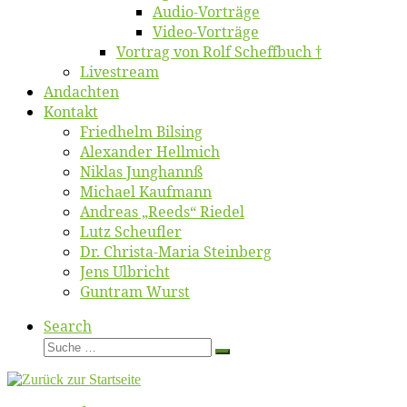
Au­dio-Vor­trä­ge
Vi­deo-Vor­trä­ge
Vor­trag von Rolf Scheffbuch †
Live­stream
An­dach­ten
Kon­takt
Fried­helm Bilsing
Alex­an­der Hellmich
Ni­klas Junghannß
Mi­cha­el Kaufmann
An­dre­as „Reeds“ Riedel
Lutz Scheuf­ler
Dr. Chris­­ta-Ma­ria Steinberg
Jens Ulb­richt
Gun­tram Wurst
Search
Suche
Suche
…