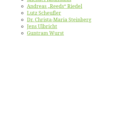
An­dre­as „Reeds“ Riedel
Lutz Scheuf­ler
Dr. Chris­­ta-Ma­ria Steinberg
Jens Ulb­richt
Gun­tram Wurst