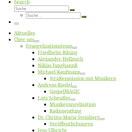
Search
Suche
Suche
Suche
…
Suche
…
Menü
Ak­tu­el­les
Über uns
Evangelisa­tions­team
Fried­helm Bilsing
Alex­an­der Hellmich
Ni­klas Junghannß
Mi­cha­el Kaufmann
Straßenmis­sion mit Musikern
An­dre­as Riedel
Gos­pel­MA­GIC
Lutz Scheuf­ler
Musikevan­ge­li­sa­tion
Ra­dio­sen­dung
Dr. Chris­­ta-Ma­ria Steinberg
Ver­öf­fent­li­chun­gen
Jens Ulb­richt