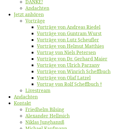
DANKE!
An­dach­ten
Jetzt an­hö­ren
Vor­trä­ge
Vor­trä­ge von An­dre­as Riedel
Vor­trä­ge von Gun­tram Wurst
Vor­trä­ge von Lutz Scheufler
Vor­trä­ge von Hel­mut Matthies
Vor­trag von Niels Petersen
Vor­trä­ge von Dr. Ger­hard Maier
Vor­trä­ge von Ul­rich Parzany
Vor­trä­ge von Win­rich Scheffbuch
Vor­trä­ge von Olaf Latzel
Vor­trag von Rolf Scheffbuch †
Live­stream
An­dach­ten
Kon­takt
Fried­helm Bilsing
Alex­an­der Hellmich
Ni­klas Junghannß
Mi­cha­el Kaufmann