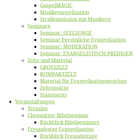
Gos­pel­MA­GIC
Musikevan­ge­li­sa­tion
Straßenmis­sion mit Musikern
Se­mi­na­re
Se­mi­nar: SEELSORGE
Se­mi­nar Per­sön­li­che Evangelisation
Se­mi­nar: MODERATION
Se­mi­nar: EVANGELISTISCH PREDIGEN
Zel­te und Material
GROSSZELT
KOMPAKTZELT
Ma­te­ri­al für Evangelisationswochen
Zelt­ein­sät­ze
State­ments
Ver­an­stal­tun­gen
Ter­mi­ne
Chemnit­zer Bibelseminar
Rück­blick Bibelseminare
Freun­des­tag Evangelisation
Rück­blick Freundestage