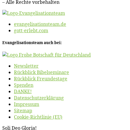
– Al­le Rech­te vorbehalten
evangelisationsteam.de
gott-erlebt.com
Evan­ge­li­sa­ti­ons­team auch bei:
News­let­ter
Rück­blick Bibelseminare
Rück­blick Freundestage
Spen­den
DANKE!
Daten­schutz­er­klä­rung
Im­pres­sum
Site­map
Coo­kie-Rich­t­­li­­nie (EU)
So­li Deo Gloria!