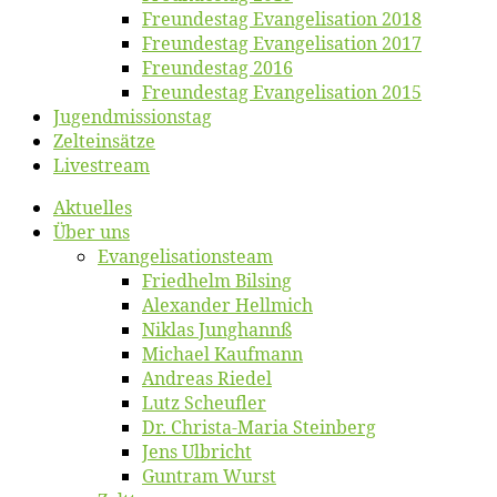
Freun­des­tag Evan­ge­li­sa­ti­on 2018
Freun­des­tag Evan­ge­li­sa­ti­on 2017
Freun­des­tag 2016
Freun­des­tag Evan­ge­li­sa­ti­on 2015
Jugend­mis­sions­tag
Zelt­ein­sät­ze
Live­stream
Ak­tu­el­les
Über uns
Evangelisa­tions­team
Fried­helm Bilsing
Alex­an­der Hellmich
Ni­klas Junghannß
Mi­cha­el Kaufmann
An­dre­as Riedel
Lutz Scheuf­ler
Dr. Chris­­ta-Ma­ria Steinberg
Jens Ulb­richt
Gun­tram Wurst