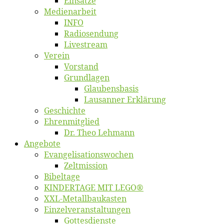
Ein­sät­ze
Me­di­en­ar­beit
INFO
Ra­dio­sen­dung
Live­stream
Ver­ein
Vor­stand
Grund­la­gen
Glaubens­ba­sis
Lausan­ner Erklärung
Ge­schich­te
Eh­ren­mit­glied
Dr. Theo Lehmann
An­ge­bo­te
Evangelisa­tions­wo­chen
Zelt­mis­si­on
Bi­bel­ta­ge
KINDERTAGE MIT LEGO®
XXL-Me­­tal­l­­bau­­kas­­ten
Einzelver­an­stal­tungen
Got­tes­diens­te