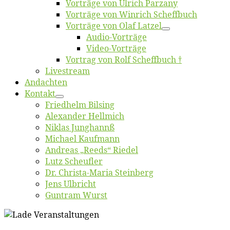
Vor­trä­ge von Ul­rich Parzany
Vor­trä­ge von Win­rich Scheffbuch
Vor­trä­ge von Olaf Latzel
Au­dio-Vor­trä­ge
Vi­deo-Vor­trä­ge
Vor­trag von Rolf Scheffbuch †
Live­stream
An­dach­ten
Kon­takt
Fried­helm Bilsing
Alex­an­der Hellmich
Ni­klas Junghannß
Mi­cha­el Kaufmann
An­dre­as „Reeds“ Riedel
Lutz Scheuf­ler
Dr. Chris­­ta-Ma­ria Steinberg
Jens Ulb­richt
Gun­tram Wurst