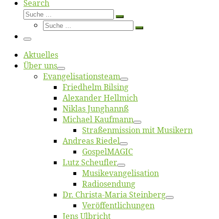
Search
Suche
Suche
Suche
…
Suche
…
Menü
Ak­tu­el­les
Über uns
Evangelisa­tions­team
Fried­helm Bilsing
Alex­an­der Hellmich
Ni­klas Junghannß
Mi­cha­el Kaufmann
Straßenmis­sion mit Musikern
An­dre­as Riedel
Gos­pel­MA­GIC
Lutz Scheuf­ler
Musikevan­ge­li­sa­tion
Ra­dio­sen­dung
Dr. Chris­­ta-Ma­ria Steinberg
Ver­öf­fent­li­chun­gen
Jens Ulb­richt