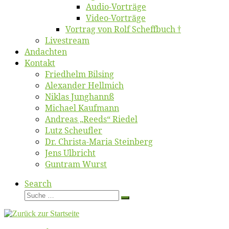
Au­dio-Vor­trä­ge
Vi­deo-Vor­trä­ge
Vor­trag von Rolf Scheffbuch †
Live­stream
An­dach­ten
Kon­takt
Fried­helm Bilsing
Alex­an­der Hellmich
Ni­klas Junghannß
Mi­cha­el Kaufmann
An­dre­as „Reeds“ Riedel
Lutz Scheuf­ler
Dr. Chris­­ta-Ma­ria Steinberg
Jens Ulb­richt
Gun­tram Wurst
Search
Suche
Suche
…