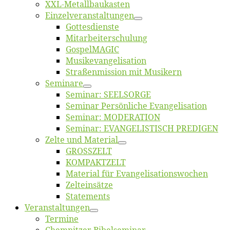
XXL-Me­­tal­l­­bau­­kas­­ten
Einzelver­an­stal­tungen
Got­tes­diens­te
Mitarbeiter­schulung
Gos­pel­MA­GIC
Musikevan­ge­li­sa­tion
Straßenmis­sion mit Musikern
Se­mi­na­re
Se­mi­nar: SEELSORGE
Se­mi­nar Per­sön­li­che Evangelisation
Se­mi­nar: MODERATION
Se­mi­nar: EVANGELISTISCH PREDIGEN
Zel­te und Material
GROSSZELT
KOMPAKTZELT
Ma­te­ri­al für Evangelisationswochen
Zelt­ein­sät­ze
State­ments
Ver­an­stal­tun­gen
Ter­mi­ne