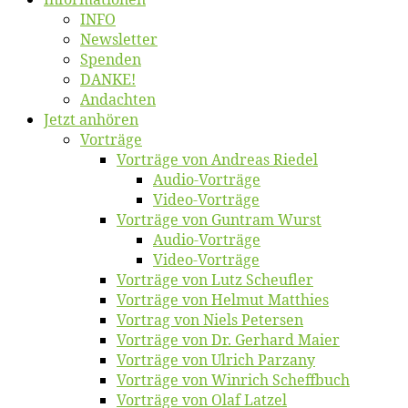
INFO
News­let­ter
Spen­den
DANKE!
An­dach­ten
Jetzt an­hö­ren
Vor­trä­ge
Vor­trä­ge von An­dre­as Riedel
Au­dio-Vor­trä­ge
Vi­deo-Vor­trä­ge
Vor­trä­ge von Gun­tram Wurst
Au­dio-Vor­trä­ge
Vi­deo-Vor­trä­ge
Vor­trä­ge von Lutz Scheufler
Vor­trä­ge von Hel­mut Matthies
Vor­trag von Niels Petersen
Vor­trä­ge von Dr. Ger­hard Maier
Vor­trä­ge von Ul­rich Parzany
Vor­trä­ge von Win­rich Scheffbuch
Vor­trä­ge von Olaf Latzel