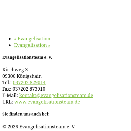
«
Evan­ge­li­sa­ti­on
Evan­ge­li­sa­ti­on
»
Evan­ge­li­sa­ti­ons­team e. V.
Kirch­weg 3
09306 Königshain
Tel.:
037202 829014
Fax: 037202 873910
E‑Mail:
kontakt@​evangelisationsteam.​de
URL:
www​.evan​ge​li​sa​ti​ons​team​.de
Sie fin­den uns auch bei:
© 2026 Evan­ge­li­sa­ti­ons­team e. V.