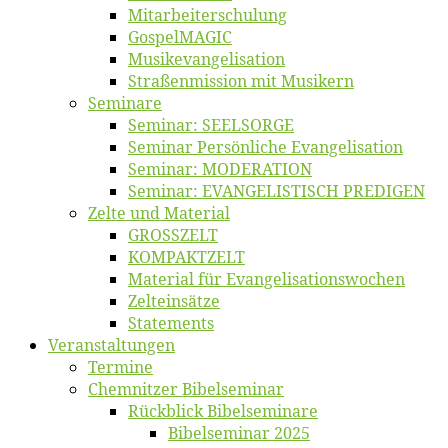
Mitarbeiter­schulung
Gos­pel­MA­GIC
Musikevan­ge­li­sa­tion
Straßenmis­sion mit Musikern
Se­mi­na­re
Se­mi­nar: SEELSORGE
Se­mi­nar Per­sön­li­che Evangelisation
Se­mi­nar: MODERATION
Se­mi­nar: EVANGELISTISCH PREDIGEN
Zel­te und Material
GROSSZELT
KOMPAKTZELT
Ma­te­ri­al für Evangelisationswochen
Zelt­ein­sät­ze
State­ments
Ver­an­stal­tun­gen
Ter­mi­ne
Chemnit­zer Bibelseminar
Rück­blick Bibelseminare
Bi­bel­se­mi­nar 2025