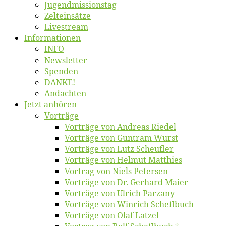
Jugend­mis­sions­tag
Zelt­ein­sät­ze
Live­stream
Informatio­nen
INFO
News­let­ter
Spen­den
DANKE!
An­dach­ten
Jetzt an­hö­ren
Vor­trä­ge
Vor­trä­ge von An­dre­as Riedel
Vor­trä­ge von Gun­tram Wurst
Vor­trä­ge von Lutz Scheufler
Vor­trä­ge von Hel­mut Matthies
Vor­trag von Niels Petersen
Vor­trä­ge von Dr. Ger­hard Maier
Vor­trä­ge von Ul­rich Parzany
Vor­trä­ge von Win­rich Scheffbuch
Vor­trä­ge von Olaf Latzel