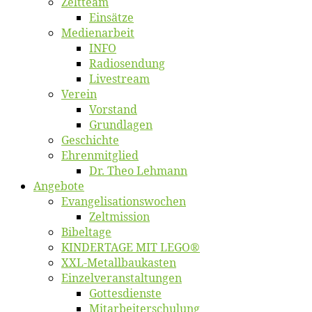
Zelt­team
Ein­sät­ze
Me­di­en­ar­beit
INFO
Ra­dio­sen­dung
Live­stream
Ver­ein
Vor­stand
Grund­la­gen
Ge­schich­te
Eh­ren­mit­glied
Dr. Theo Lehmann
An­ge­bo­te
Evangelisa­tions­wo­chen
Zelt­mis­si­on
Bi­bel­ta­ge
KINDERTAGE MIT LEGO®
XXL-Me­­tal­l­­bau­­kas­­ten
Einzelver­an­stal­tungen
Got­tes­diens­te
Mitarbeiter­schulung