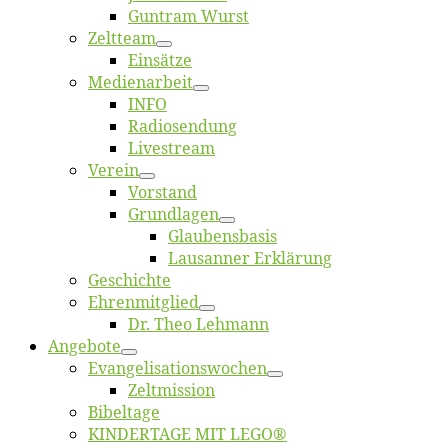
Gun­tram Wurst
Zelt­team
Ein­sät­ze
Me­di­en­ar­beit
INFO
Ra­dio­sen­dung
Live­stream
Ver­ein
Vor­stand
Grund­la­gen
Glaubens­ba­sis
Lausan­ner Erklärung
Ge­schich­te
Eh­ren­mit­glied
Dr. Theo Lehmann
An­ge­bo­te
Evangelisa­tions­wo­chen
Zelt­mis­si­on
Bi­bel­ta­ge
KINDERTAGE MIT LEGO®