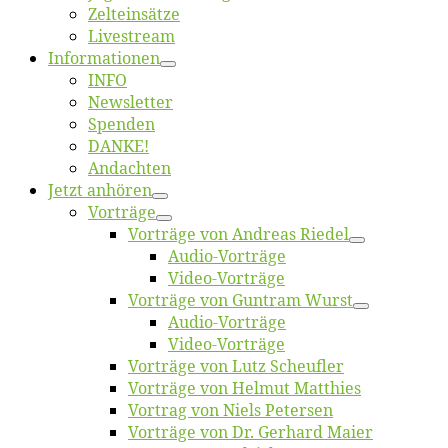
Zelt­ein­sät­ze
Live­stream
Informatio­nen
INFO
News­let­ter
Spen­den
DANKE!
An­dach­ten
Jetzt an­hö­ren
Vor­trä­ge
Vor­trä­ge von An­dre­as Riedel
Au­dio-Vor­trä­ge
Vi­deo-Vor­trä­ge
Vor­trä­ge von Gun­tram Wurst
Au­dio-Vor­trä­ge
Vi­deo-Vor­trä­ge
Vor­trä­ge von Lutz Scheufler
Vor­trä­ge von Hel­mut Matthies
Vor­trag von Niels Petersen
Vor­trä­ge von Dr. Ger­hard Maier