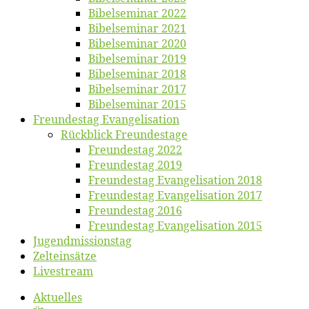
Bi­bel­se­mi­nar 2022
Bi­bel­se­mi­nar 2021
Bi­bel­se­mi­nar 2020
Bi­bel­se­mi­nar 2019
Bi­bel­se­mi­nar 2018
Bibelsemi­nar 2017
Bibelsemi­nar 2015
Freun­des­tag Evangelisation
Rück­blick Freundestage
Freun­des­tag 2022
Freun­des­tag 2019
Freun­des­tag Evan­ge­li­sa­ti­on 2018
Freun­des­tag Evan­ge­li­sa­ti­on 2017
Freun­des­tag 2016
Freun­des­tag Evan­ge­li­sa­ti­on 2015
Jugend­mis­sions­tag
Zelt­ein­sät­ze
Live­stream
Ak­tu­el­les