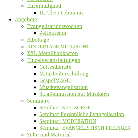
Eh­ren­mit­glied
Dr. Theo Lehmann
An­ge­bo­te
Evangelisa­tions­wo­chen
Zelt­mis­si­on
Bi­bel­ta­ge
KINDERTAGE MIT LEGO®
XXL-Me­­tal­l­­bau­­kas­­ten
Einzelver­an­stal­tungen
Got­tes­diens­te
Mitarbeiter­schulung
Gos­pel­MA­GIC
Musikevan­ge­li­sa­tion
Straßenmis­sion mit Musikern
Se­mi­na­re
Se­mi­nar: SEELSORGE
Se­mi­nar Per­sön­li­che Evangelisation
Se­mi­nar: MODERATION
Se­mi­nar: EVANGELISTISCH PREDIGEN
Zel­te und Material