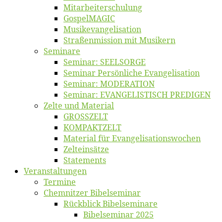
Mitarbeiter­schulung
Gos­pel­MA­GIC
Musikevan­ge­li­sa­tion
Straßenmis­sion mit Musikern
Se­mi­na­re
Se­mi­nar: SEELSORGE
Se­mi­nar Per­sön­li­che Evangelisation
Se­mi­nar: MODERATION
Se­mi­nar: EVANGELISTISCH PREDIGEN
Zel­te und Material
GROSSZELT
KOMPAKTZELT
Ma­te­ri­al für Evangelisationswochen
Zelt­ein­sät­ze
State­ments
Ver­an­stal­tun­gen
Ter­mi­ne
Chemnit­zer Bibelseminar
Rück­blick Bibelseminare
Bi­bel­se­mi­nar 2025