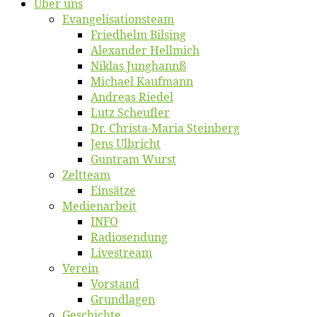
Über uns
Evangelisa­tions­team
Fried­helm Bilsing
Alex­an­der Hellmich
Ni­klas Junghannß
Mi­cha­el Kaufmann
An­dre­as Riedel
Lutz Scheuf­ler
Dr. Chris­­ta-Ma­ria Steinberg
Jens Ulb­richt
Gun­tram Wurst
Zelt­team
Ein­sät­ze
Me­di­en­ar­beit
INFO
Ra­dio­sen­dung
Live­stream
Ver­ein
Vor­stand
Grund­la­gen
Ge­schich­te