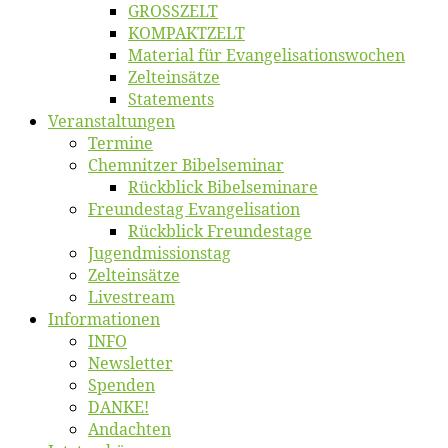
GROSSZELT
KOMPAKTZELT
Ma­te­ri­al für Evangelisationswochen
Zelt­ein­sät­ze
State­ments
Ver­an­stal­tun­gen
Ter­mi­ne
Chemnit­zer Bibelseminar
Rück­blick Bibelseminare
Freun­des­tag Evangelisation
Rück­blick Freundestage
Jugend­mis­sions­tag
Zelt­ein­sät­ze
Live­stream
Informatio­nen
INFO
News­let­ter
Spen­den
DANKE!
An­dach­ten