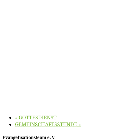
«
GOTTESDIENST
GEMEINSCHAFTSSTUNDE
»
Evan­ge­li­sa­ti­ons­team e. V.