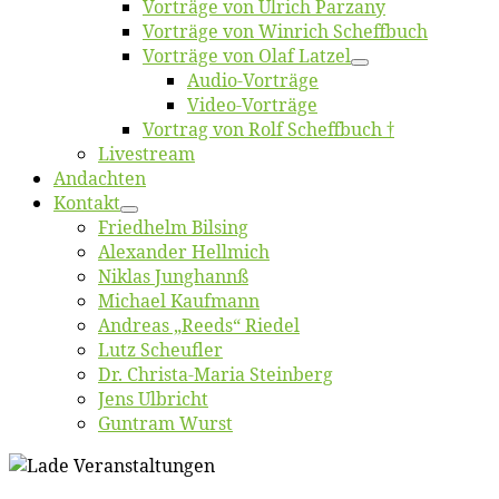
Vor­trä­ge von Ul­rich Parzany
Vor­trä­ge von Win­rich Scheffbuch
Vor­trä­ge von Olaf Latzel
Au­dio-Vor­trä­ge
Vi­deo-Vor­trä­ge
Vor­trag von Rolf Scheffbuch †
Live­stream
An­dach­ten
Kon­takt
Fried­helm Bilsing
Alex­an­der Hellmich
Ni­klas Junghannß
Mi­cha­el Kaufmann
An­dre­as „Reeds“ Riedel
Lutz Scheuf­ler
Dr. Chris­­ta-Ma­ria Steinberg
Jens Ulb­richt
Gun­tram Wurst