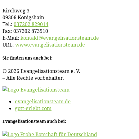
Kirch­weg 3
09306 Königshain
Tel.:
037202 829014
Fax: 037202 873910
E‑Mail:
kontakt@​evangelisationsteam.​de
URL:
www​.evan​ge​li​sa​ti​ons​team​.de
Sie fin­den uns auch bei:
© 2026 Evan­ge­li­sa­ti­ons­team e. V.
– Al­le Rech­te vorbehalten
evangelisationsteam.de
gott-erlebt.com
Evan­ge­li­sa­ti­ons­team auch bei: