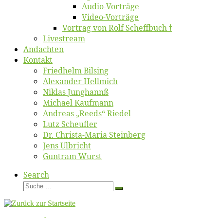
Au­dio-Vor­trä­ge
Vi­deo-Vor­trä­ge
Vor­trag von Rolf Scheffbuch †
Live­stream
An­dach­ten
Kon­takt
Fried­helm Bilsing
Alex­an­der Hellmich
Ni­klas Junghannß
Mi­cha­el Kaufmann
An­dre­as „Reeds“ Riedel
Lutz Scheuf­ler
Dr. Chris­­ta-Ma­ria Steinberg
Jens Ulb­richt
Gun­tram Wurst
Search
Suche
Suche
…