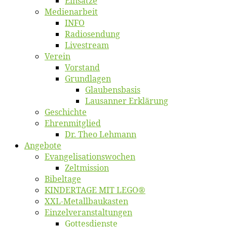
Ein­sät­ze
Me­di­en­ar­beit
INFO
Ra­dio­sen­dung
Live­stream
Ver­ein
Vor­stand
Grund­la­gen
Glaubens­ba­sis
Lausan­ner Erklärung
Ge­schich­te
Eh­ren­mit­glied
Dr. Theo Lehmann
An­ge­bo­te
Evangelisa­tions­wo­chen
Zelt­mis­si­on
Bi­bel­ta­ge
KINDERTAGE MIT LEGO®
XXL-Me­­tal­l­­bau­­kas­­ten
Einzelver­an­stal­tungen
Got­tes­diens­te