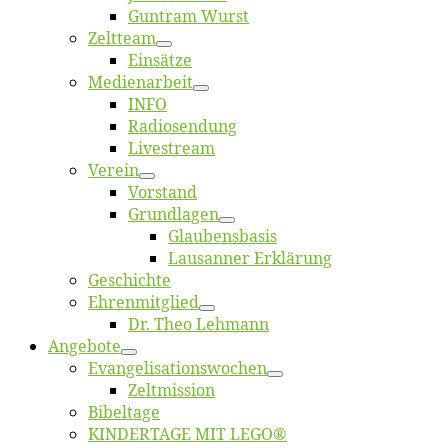
Gun­tram Wurst
Zelt­team
Ein­sät­ze
Me­di­en­ar­beit
INFO
Ra­dio­sen­dung
Live­stream
Ver­ein
Vor­stand
Grund­la­gen
Glaubens­ba­sis
Lausan­ner Erklärung
Ge­schich­te
Eh­ren­mit­glied
Dr. Theo Lehmann
An­ge­bo­te
Evangelisa­tions­wo­chen
Zelt­mis­si­on
Bi­bel­ta­ge
KINDERTAGE MIT LEGO®