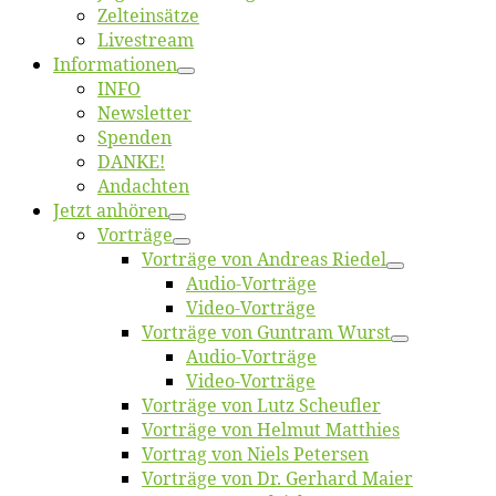
Zelt­ein­sät­ze
Live­stream
Informatio­nen
INFO
News­let­ter
Spen­den
DANKE!
An­dach­ten
Jetzt an­hö­ren
Vor­trä­ge
Vor­trä­ge von An­dre­as Riedel
Au­dio-Vor­trä­ge
Vi­deo-Vor­trä­ge
Vor­trä­ge von Gun­tram Wurst
Au­dio-Vor­trä­ge
Vi­deo-Vor­trä­ge
Vor­trä­ge von Lutz Scheufler
Vor­trä­ge von Hel­mut Matthies
Vor­trag von Niels Petersen
Vor­trä­ge von Dr. Ger­hard Maier