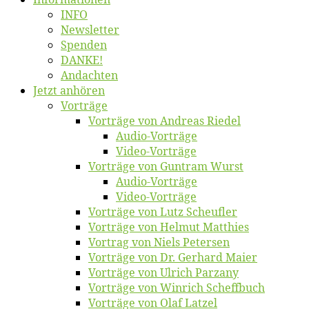
INFO
News­let­ter
Spen­den
DANKE!
An­dach­ten
Jetzt an­hö­ren
Vor­trä­ge
Vor­trä­ge von An­dre­as Riedel
Au­dio-Vor­trä­ge
Vi­deo-Vor­trä­ge
Vor­trä­ge von Gun­tram Wurst
Au­dio-Vor­trä­ge
Vi­deo-Vor­trä­ge
Vor­trä­ge von Lutz Scheufler
Vor­trä­ge von Hel­mut Matthies
Vor­trag von Niels Petersen
Vor­trä­ge von Dr. Ger­hard Maier
Vor­trä­ge von Ul­rich Parzany
Vor­trä­ge von Win­rich Scheffbuch
Vor­trä­ge von Olaf Latzel