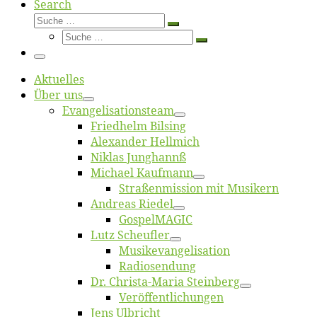
Search
Suche
Suche
Suche
…
Suche
…
Menü
Ak­tu­el­les
Über uns
Evangelisa­tions­team
Fried­helm Bilsing
Alex­an­der Hellmich
Ni­klas Junghannß
Mi­cha­el Kaufmann
Straßenmis­sion mit Musikern
An­dre­as Riedel
Gos­pel­MA­GIC
Lutz Scheuf­ler
Musikevan­ge­li­sa­tion
Ra­dio­sen­dung
Dr. Chris­­ta-Ma­ria Steinberg
Ver­öf­fent­li­chun­gen
Jens Ulb­richt