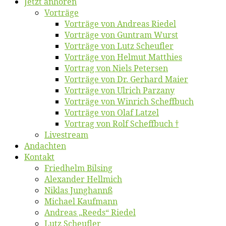
Jetzt an­hö­ren
Vor­trä­ge
Vor­trä­ge von An­dre­as Riedel
Vor­trä­ge von Gun­tram Wurst
Vor­trä­ge von Lutz Scheufler
Vor­trä­ge von Hel­mut Matthies
Vor­trag von Niels Petersen
Vor­trä­ge von Dr. Ger­hard Maier
Vor­trä­ge von Ul­rich Parzany
Vor­trä­ge von Win­rich Scheffbuch
Vor­trä­ge von Olaf Latzel
Vor­trag von Rolf Scheffbuch †
Live­stream
An­dach­ten
Kon­takt
Fried­helm Bilsing
Alex­an­der Hellmich
Ni­klas Junghannß
Mi­cha­el Kaufmann
An­dre­as „Reeds“ Riedel
Lutz Scheuf­ler