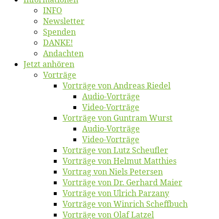
INFO
News­let­ter
Spen­den
DANKE!
An­dach­ten
Jetzt an­hö­ren
Vor­trä­ge
Vor­trä­ge von An­dre­as Riedel
Au­dio-Vor­trä­ge
Vi­deo-Vor­trä­ge
Vor­trä­ge von Gun­tram Wurst
Au­dio-Vor­trä­ge
Vi­deo-Vor­trä­ge
Vor­trä­ge von Lutz Scheufler
Vor­trä­ge von Hel­mut Matthies
Vor­trag von Niels Petersen
Vor­trä­ge von Dr. Ger­hard Maier
Vor­trä­ge von Ul­rich Parzany
Vor­trä­ge von Win­rich Scheffbuch
Vor­trä­ge von Olaf Latzel