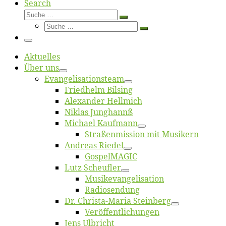
Search
Suche
Suche
Suche
…
Suche
…
Menü
Ak­tu­el­les
Über uns
Evangelisa­tions­team
Fried­helm Bilsing
Alex­an­der Hellmich
Ni­klas Junghannß
Mi­cha­el Kaufmann
Straßenmis­sion mit Musikern
An­dre­as Riedel
Gos­pel­MA­GIC
Lutz Scheuf­ler
Musikevan­ge­li­sa­tion
Ra­dio­sen­dung
Dr. Chris­­ta-Ma­ria Steinberg
Ver­öf­fent­li­chun­gen
Jens Ulb­richt