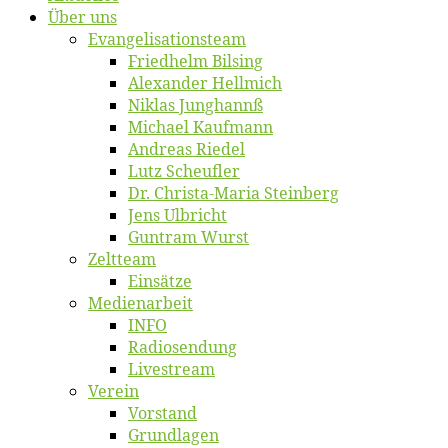
Über uns
Evangelisa­tions­team
Fried­helm Bilsing
Alex­an­der Hellmich
Ni­klas Junghannß
Mi­cha­el Kaufmann
An­dre­as Riedel
Lutz Scheuf­ler
Dr. Chris­­ta-Ma­ria Steinberg
Jens Ulb­richt
Gun­tram Wurst
Zelt­team
Ein­sät­ze
Me­di­en­ar­beit
INFO
Ra­dio­sen­dung
Live­stream
Ver­ein
Vor­stand
Grund­la­gen