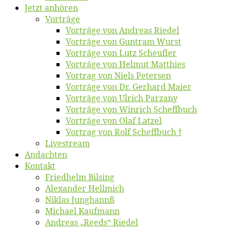
Jetzt an­hö­ren
Vor­trä­ge
Vor­trä­ge von An­dre­as Riedel
Vor­trä­ge von Gun­tram Wurst
Vor­trä­ge von Lutz Scheufler
Vor­trä­ge von Hel­mut Matthies
Vor­trag von Niels Petersen
Vor­trä­ge von Dr. Ger­hard Maier
Vor­trä­ge von Ul­rich Parzany
Vor­trä­ge von Win­rich Scheffbuch
Vor­trä­ge von Olaf Latzel
Vor­trag von Rolf Scheffbuch †
Live­stream
An­dach­ten
Kon­takt
Fried­helm Bilsing
Alex­an­der Hellmich
Ni­klas Junghannß
Mi­cha­el Kaufmann
An­dre­as „Reeds“ Riedel