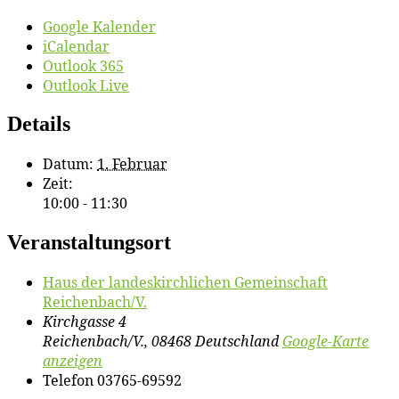
Google Kalender
iCalendar
Outlook 365
Outlook Live
Details
Datum:
1. Februar
Zeit:
10:00 - 11:30
Veranstaltungsort
Haus der lan­des­kirch­li­chen Ge­mein­schaft
Reichenbach/​V.
Kirchgasse 4
Reichenbach/V.
,
08468
Deutschland
Google-Karte
anzeigen
Telefon
03765-69592