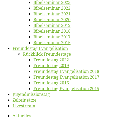
Bi­bel­se­mi­nar 2023
Bi­bel­se­mi­nar 2022
Bi­bel­se­mi­nar 2021
Bi­bel­se­mi­nar 2020
Bi­bel­se­mi­nar 2019
Bi­bel­se­mi­nar 2018
Bibelsemi­nar 2017
Bibelsemi­nar 2015
Freun­des­tag Evangelisation
Rück­blick Freundestage
Freun­des­tag 2022
Freun­des­tag 2019
Freun­des­tag Evan­ge­li­sa­ti­on 2018
Freun­des­tag Evan­ge­li­sa­ti­on 2017
Freun­des­tag 2016
Freun­des­tag Evan­ge­li­sa­ti­on 2015
Jugend­mis­sions­tag
Zelt­ein­sät­ze
Live­stream
Ak­tu­el­les