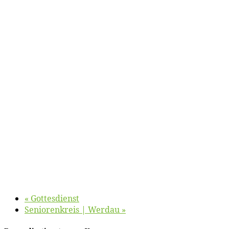
«
Got­tes­dienst
Se­nio­ren­kreis | Werdau
»