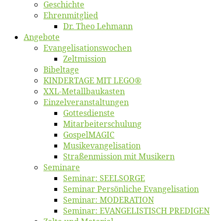
Ge­schich­te
Eh­ren­mit­glied
Dr. Theo Lehmann
An­ge­bo­te
Evangelisa­tions­wo­chen
Zelt­mis­si­on
Bi­bel­ta­ge
KINDERTAGE MIT LEGO®
XXL-Me­­tal­l­­bau­­kas­­ten
Einzelver­an­stal­tungen
Got­tes­diens­te
Mitarbeiter­schulung
Gos­pel­MA­GIC
Musikevan­ge­li­sa­tion
Straßenmis­sion mit Musikern
Se­mi­na­re
Se­mi­nar: SEELSORGE
Se­mi­nar Per­sön­li­che Evangelisation
Se­mi­nar: MODERATION
Se­mi­nar: EVANGELISTISCH PREDIGEN