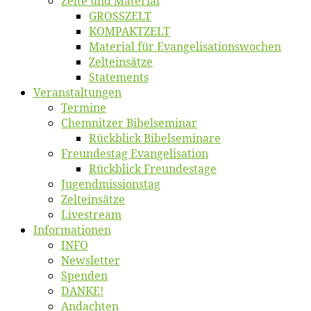
Zel­te und Material
GROSSZELT
KOMPAKTZELT
Ma­te­ri­al für Evangelisationswochen
Zelt­ein­sät­ze
State­ments
Ver­an­stal­tun­gen
Ter­mi­ne
Chemnit­zer Bibelseminar
Rück­blick Bibelseminare
Freun­des­tag Evangelisation
Rück­blick Freundestage
Jugend­mis­sions­tag
Zelt­ein­sät­ze
Live­stream
Informatio­nen
INFO
News­let­ter
Spen­den
DANKE!
An­dach­ten