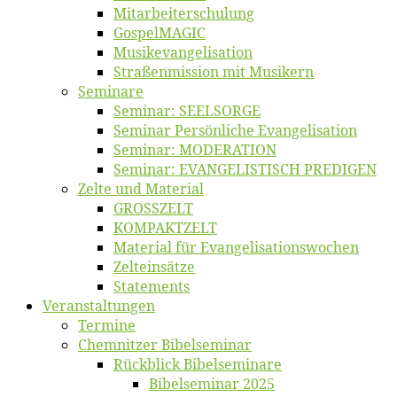
Mitarbeiter­schulung
Gos­pel­MA­GIC
Musikevan­ge­li­sa­tion
Straßenmis­sion mit Musikern
Se­mi­na­re
Se­mi­nar: SEELSORGE
Se­mi­nar Per­sön­li­che Evangelisation
Se­mi­nar: MODERATION
Se­mi­nar: EVANGELISTISCH PREDIGEN
Zel­te und Material
GROSSZELT
KOMPAKTZELT
Ma­te­ri­al für Evangelisationswochen
Zelt­ein­sät­ze
State­ments
Ver­an­stal­tun­gen
Ter­mi­ne
Chemnit­zer Bibelseminar
Rück­blick Bibelseminare
Bi­bel­se­mi­nar 2025