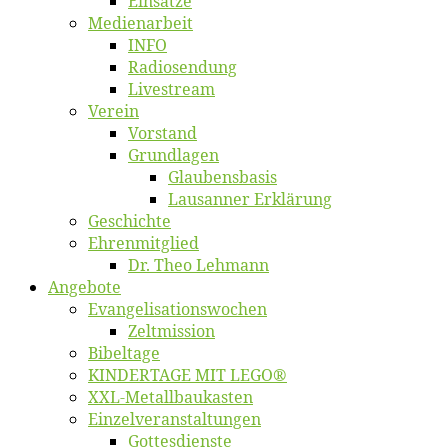
Ein­sät­ze
Me­di­en­ar­beit
INFO
Ra­dio­sen­dung
Live­stream
Ver­ein
Vor­stand
Grund­la­gen
Glaubens­ba­sis
Lausan­ner Erklärung
Ge­schich­te
Eh­ren­mit­glied
Dr. Theo Lehmann
An­ge­bo­te
Evangelisa­tions­wo­chen
Zelt­mis­si­on
Bi­bel­ta­ge
KINDERTAGE MIT LEGO®
XXL-Me­­tal­l­­bau­­kas­­ten
Einzelver­an­stal­tungen
Got­tes­diens­te