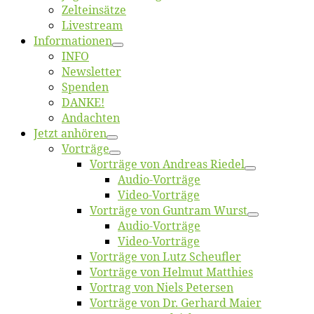
Zelt­ein­sät­ze
Live­stream
Informatio­nen
INFO
News­let­ter
Spen­den
DANKE!
An­dach­ten
Jetzt an­hö­ren
Vor­trä­ge
Vor­trä­ge von An­dre­as Riedel
Au­dio-Vor­trä­ge
Vi­deo-Vor­trä­ge
Vor­trä­ge von Gun­tram Wurst
Au­dio-Vor­trä­ge
Vi­deo-Vor­trä­ge
Vor­trä­ge von Lutz Scheufler
Vor­trä­ge von Hel­mut Matthies
Vor­trag von Niels Petersen
Vor­trä­ge von Dr. Ger­hard Maier