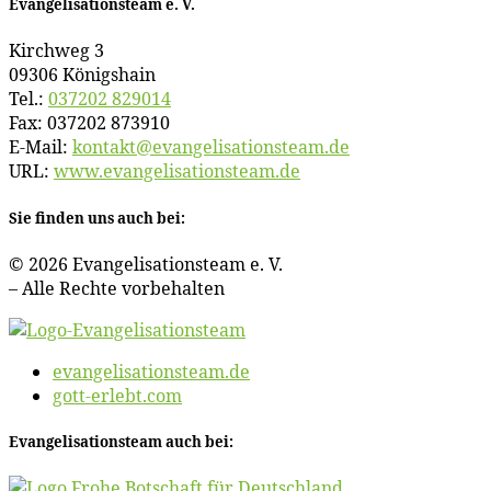
Evan­ge­li­sa­ti­ons­team e. V.
Kirch­weg 3
09306 Königshain
Tel.:
037202 829014
Fax: 037202 873910
E‑Mail:
kontakt@​evangelisationsteam.​de
URL:
www​.evan​ge​li​sa​ti​ons​team​.de
Sie fin­den uns auch bei:
© 2026 Evan­ge­li­sa­ti­ons­team e. V.
– Al­le Rech­te vorbehalten
evangelisationsteam.de
gott-erlebt.com
Evan­ge­li­sa­ti­ons­team auch bei: