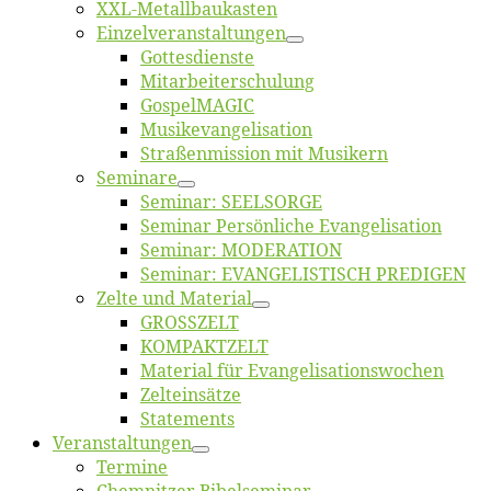
XXL-Me­­tal­l­­bau­­kas­­ten
Einzelver­an­stal­tungen
Got­tes­diens­te
Mitarbeiter­schulung
Gos­pel­MA­GIC
Musikevan­ge­li­sa­tion
Straßenmis­sion mit Musikern
Se­mi­na­re
Se­mi­nar: SEELSORGE
Se­mi­nar Per­sön­li­che Evangelisation
Se­mi­nar: MODERATION
Se­mi­nar: EVANGELISTISCH PREDIGEN
Zel­te und Material
GROSSZELT
KOMPAKTZELT
Ma­te­ri­al für Evangelisationswochen
Zelt­ein­sät­ze
State­ments
Ver­an­stal­tun­gen
Ter­mi­ne