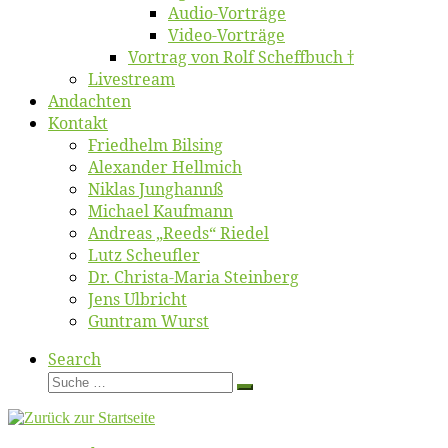
Au­dio-Vor­trä­ge
Vi­deo-Vor­trä­ge
Vor­trag von Rolf Scheffbuch †
Live­stream
An­dach­ten
Kon­takt
Fried­helm Bilsing
Alex­an­der Hellmich
Ni­klas Junghannß
Mi­cha­el Kaufmann
An­dre­as „Reeds“ Riedel
Lutz Scheuf­ler
Dr. Chris­­ta-Ma­ria Steinberg
Jens Ulb­richt
Gun­tram Wurst
Search
Suche
Suche
…