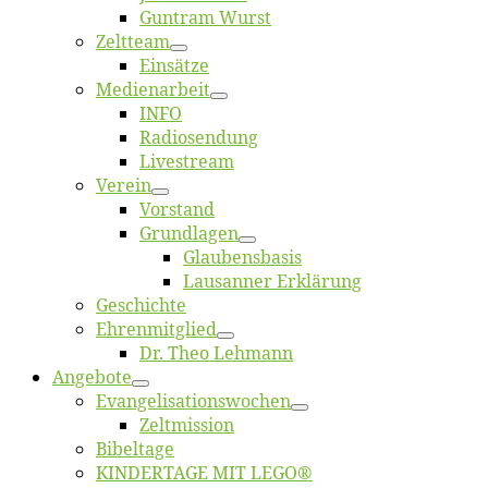
Gun­tram Wurst
Zelt­team
Ein­sät­ze
Me­di­en­ar­beit
INFO
Ra­dio­sen­dung
Live­stream
Ver­ein
Vor­stand
Grund­la­gen
Glaubens­ba­sis
Lausan­ner Erklärung
Ge­schich­te
Eh­ren­mit­glied
Dr. Theo Lehmann
An­ge­bo­te
Evangelisa­tions­wo­chen
Zelt­mis­si­on
Bi­bel­ta­ge
KINDERTAGE MIT LEGO®