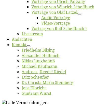
Vor­trä­ge von Ul­rich Parzany
Vor­trä­ge von Win­rich Scheffbuch
Vor­trä­ge von Olaf Latzel
Au­dio-Vor­trä­ge
Vi­deo-Vor­trä­ge
Vor­trag von Rolf Scheffbuch †
Live­stream
An­dach­ten
Kon­takt
Fried­helm Bilsing
Alex­an­der Hellmich
Ni­klas Junghannß
Mi­cha­el Kaufmann
An­dre­as „Reeds“ Riedel
Lutz Scheuf­ler
Dr. Chris­­ta-Ma­ria Steinberg
Jens Ulb­richt
Gun­tram Wurst