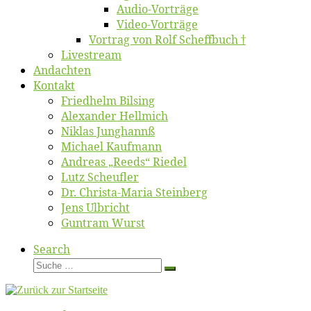
Au­dio-Vor­trä­ge
Vi­deo-Vor­trä­ge
Vor­trag von Rolf Scheffbuch †
Live­stream
An­dach­ten
Kon­takt
Fried­helm Bilsing
Alex­an­der Hellmich
Ni­klas Junghannß
Mi­cha­el Kaufmann
An­dre­as „Reeds“ Riedel
Lutz Scheuf­ler
Dr. Chris­­ta-Ma­ria Steinberg
Jens Ulb­richt
Gun­tram Wurst
Search
Suche
Suche
…