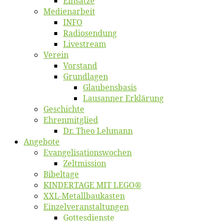
Ein­sät­ze
Me­di­en­ar­beit
INFO
Ra­dio­sen­dung
Live­stream
Ver­ein
Vor­stand
Grund­la­gen
Glaubens­ba­sis
Lausan­ner Erklärung
Ge­schich­te
Eh­ren­mit­glied
Dr. Theo Lehmann
An­ge­bo­te
Evangelisa­tions­wo­chen
Zelt­mis­si­on
Bi­bel­ta­ge
KINDERTAGE MIT LEGO®
XXL-Me­­tal­l­­bau­­kas­­ten
Einzelver­an­stal­tungen
Got­tes­diens­te