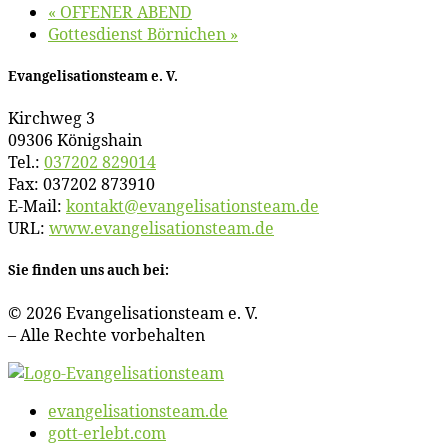
«
OFFENER ABEND
Got­tes­dienst Börnichen
»
Evan­ge­li­sa­ti­ons­team e. V.
Kirch­weg 3
09306 Königshain
Tel.:
037202 829014
Fax: 037202 873910
E‑Mail:
kontakt@​evangelisationsteam.​de
URL:
www​.evan​ge​li​sa​ti​ons​team​.de
Sie fin­den uns auch bei:
© 2026 Evan­ge­li­sa­ti­ons­team e. V.
– Al­le Rech­te vorbehalten
evangelisationsteam.de
gott-erlebt.com