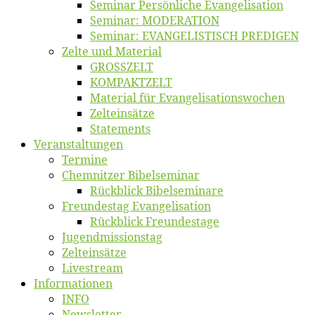
Se­mi­nar Per­sön­li­che Evangelisation
Se­mi­nar: MODERATION
Se­mi­nar: EVANGELISTISCH PREDIGEN
Zel­te und Material
GROSSZELT
KOMPAKTZELT
Ma­te­ri­al für Evangelisationswochen
Zelt­ein­sät­ze
State­ments
Ver­an­stal­tun­gen
Ter­mi­ne
Chemnit­zer Bibelseminar
Rück­blick Bibelseminare
Freun­des­tag Evangelisation
Rück­blick Freundestage
Jugend­mis­sions­tag
Zelt­ein­sät­ze
Live­stream
Informatio­nen
INFO
News­let­ter