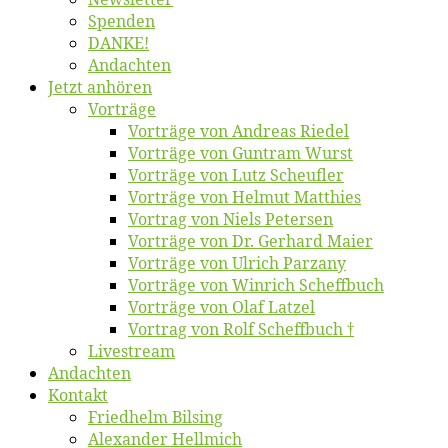
Spen­den
DANKE!
An­dach­ten
Jetzt an­hö­ren
Vor­trä­ge
Vor­trä­ge von An­dre­as Riedel
Vor­trä­ge von Gun­tram Wurst
Vor­trä­ge von Lutz Scheufler
Vor­trä­ge von Hel­mut Matthies
Vor­trag von Niels Petersen
Vor­trä­ge von Dr. Ger­hard Maier
Vor­trä­ge von Ul­rich Parzany
Vor­trä­ge von Win­rich Scheffbuch
Vor­trä­ge von Olaf Latzel
Vor­trag von Rolf Scheffbuch †
Live­stream
An­dach­ten
Kon­takt
Fried­helm Bilsing
Alex­an­der Hellmich