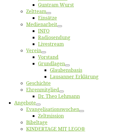
Gun­tram Wurst
Zelt­team
Ein­sät­ze
Me­di­en­ar­beit
INFO
Ra­dio­sen­dung
Live­stream
Ver­ein
Vor­stand
Grund­la­gen
Glaubens­ba­sis
Lausan­ner Erklärung
Ge­schich­te
Eh­ren­mit­glied
Dr. Theo Lehmann
An­ge­bo­te
Evangelisa­tions­wo­chen
Zelt­mis­si­on
Bi­bel­ta­ge
KINDERTAGE MIT LEGO®