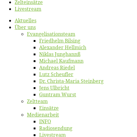
Zelt­ein­sät­ze
Live­stream
Ak­tu­el­les
Über uns
Evangelisa­tions­team
Fried­helm Bilsing
Alex­an­der Hellmich
Ni­klas Junghannß
Mi­cha­el Kaufmann
An­dre­as Riedel
Lutz Scheuf­ler
Dr. Chris­­ta-Ma­ria Steinberg
Jens Ulb­richt
Gun­tram Wurst
Zelt­team
Ein­sät­ze
Me­di­en­ar­beit
INFO
Ra­dio­sen­dung
Live­stream