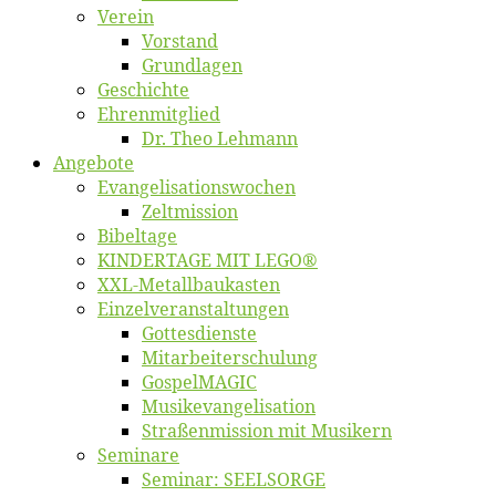
Ver­ein
Vor­stand
Grund­la­gen
Ge­schich­te
Eh­ren­mit­glied
Dr. Theo Lehmann
An­ge­bo­te
Evangelisa­tions­wo­chen
Zelt­mis­si­on
Bi­bel­ta­ge
KINDERTAGE MIT LEGO®
XXL-Me­­tal­l­­bau­­kas­­ten
Einzelver­an­stal­tungen
Got­tes­diens­te
Mitarbeiter­schulung
Gos­pel­MA­GIC
Musikevan­ge­li­sa­tion
Straßenmis­sion mit Musikern
Se­mi­na­re
Se­mi­nar: SEELSORGE