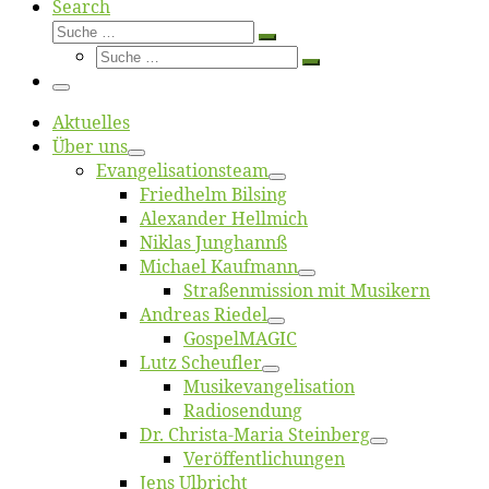
Search
Suche
Suche
Suche
…
Suche
…
Menü
Ak­tu­el­les
Über uns
Evangelisa­tions­team
Fried­helm Bilsing
Alex­an­der Hellmich
Ni­klas Junghannß
Mi­cha­el Kaufmann
Straßenmis­sion mit Musikern
An­dre­as Riedel
Gos­pel­MA­GIC
Lutz Scheuf­ler
Musikevan­ge­li­sa­tion
Ra­dio­sen­dung
Dr. Chris­­ta-Ma­ria Steinberg
Ver­öf­fent­li­chun­gen
Jens Ulb­richt