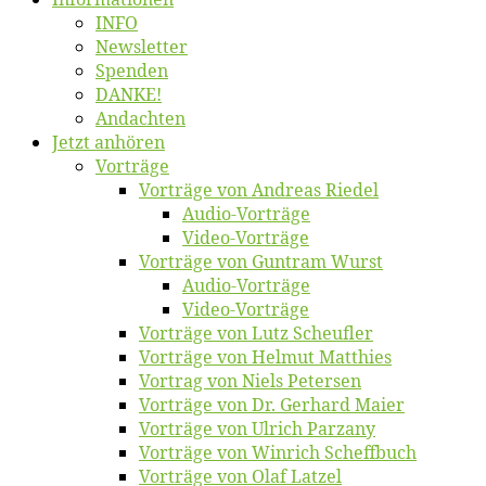
INFO
News­let­ter
Spen­den
DANKE!
An­dach­ten
Jetzt an­hö­ren
Vor­trä­ge
Vor­trä­ge von An­dre­as Riedel
Au­dio-Vor­trä­ge
Vi­deo-Vor­trä­ge
Vor­trä­ge von Gun­tram Wurst
Au­dio-Vor­trä­ge
Vi­deo-Vor­trä­ge
Vor­trä­ge von Lutz Scheufler
Vor­trä­ge von Hel­mut Matthies
Vor­trag von Niels Petersen
Vor­trä­ge von Dr. Ger­hard Maier
Vor­trä­ge von Ul­rich Parzany
Vor­trä­ge von Win­rich Scheffbuch
Vor­trä­ge von Olaf Latzel