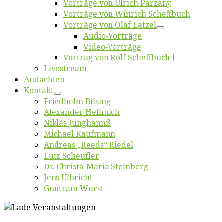
Vor­trä­ge von Ul­rich Parzany
Vor­trä­ge von Win­rich Scheffbuch
Vor­trä­ge von Olaf Latzel
Au­dio-Vor­trä­ge
Vi­deo-Vor­trä­ge
Vor­trag von Rolf Scheffbuch †
Live­stream
An­dach­ten
Kon­takt
Fried­helm Bilsing
Alex­an­der Hellmich
Ni­klas Junghannß
Mi­cha­el Kaufmann
An­dre­as „Reeds“ Riedel
Lutz Scheuf­ler
Dr. Chris­­ta-Ma­ria Steinberg
Jens Ulb­richt
Gun­tram Wurst