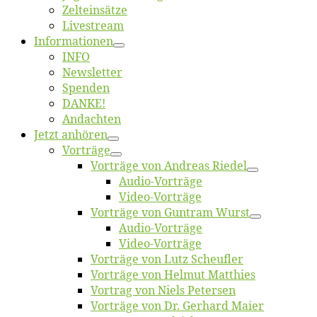
Zelt­ein­sät­ze
Live­stream
Informatio­nen
INFO
News­let­ter
Spen­den
DANKE!
An­dach­ten
Jetzt an­hö­ren
Vor­trä­ge
Vor­trä­ge von An­dre­as Riedel
Au­dio-Vor­trä­ge
Vi­deo-Vor­trä­ge
Vor­trä­ge von Gun­tram Wurst
Au­dio-Vor­trä­ge
Vi­deo-Vor­trä­ge
Vor­trä­ge von Lutz Scheufler
Vor­trä­ge von Hel­mut Matthies
Vor­trag von Niels Petersen
Vor­trä­ge von Dr. Ger­hard Maier