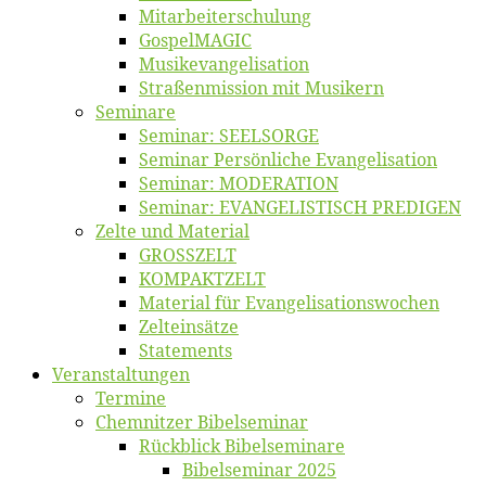
Mitarbeiter­schulung
Gos­pel­MA­GIC
Musikevan­ge­li­sa­tion
Straßenmis­sion mit Musikern
Se­mi­na­re
Se­mi­nar: SEELSORGE
Se­mi­nar Per­sön­li­che Evangelisation
Se­mi­nar: MODERATION
Se­mi­nar: EVANGELISTISCH PREDIGEN
Zel­te und Material
GROSSZELT
KOMPAKTZELT
Ma­te­ri­al für Evangelisationswochen
Zelt­ein­sät­ze
State­ments
Ver­an­stal­tun­gen
Ter­mi­ne
Chemnit­zer Bibelseminar
Rück­blick Bibelseminare
Bi­bel­se­mi­nar 2025