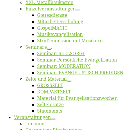
XXL-Me­­tal­l­­bau­­kas­­ten
Einzelver­an­stal­tungen
Got­tes­diens­te
Mitarbeiter­schulung
Gos­pel­MA­GIC
Musikevan­ge­li­sa­tion
Straßenmis­sion mit Musikern
Se­mi­na­re
Se­mi­nar: SEELSORGE
Se­mi­nar Per­sön­li­che Evangelisation
Se­mi­nar: MODERATION
Se­mi­nar: EVANGELISTISCH PREDIGEN
Zel­te und Material
GROSSZELT
KOMPAKTZELT
Ma­te­ri­al für Evangelisationswochen
Zelt­ein­sät­ze
State­ments
Ver­an­stal­tun­gen
Ter­mi­ne