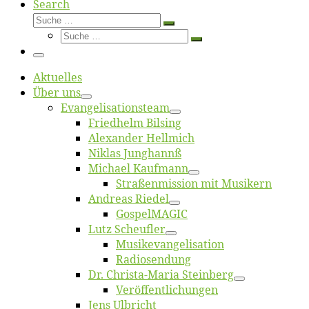
Search
Suche
Suche
Suche
…
Suche
…
Menü
Ak­tu­el­les
Über uns
Evangelisa­tions­team
Fried­helm Bilsing
Alex­an­der Hellmich
Ni­klas Junghannß
Mi­cha­el Kaufmann
Straßenmis­sion mit Musikern
An­dre­as Riedel
Gos­pel­MA­GIC
Lutz Scheuf­ler
Musikevan­ge­li­sa­tion
Ra­dio­sen­dung
Dr. Chris­­ta-Ma­ria Steinberg
Ver­öf­fent­li­chun­gen
Jens Ulb­richt