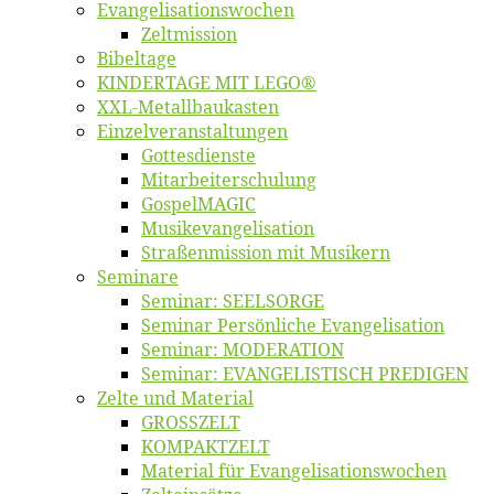
Evangelisa­tions­wo­chen
Zelt­mis­si­on
Bi­bel­ta­ge
KINDERTAGE MIT LEGO®
XXL-Me­­tal­l­­bau­­kas­­ten
Einzelver­an­stal­tungen
Got­tes­diens­te
Mitarbeiter­schulung
Gos­pel­MA­GIC
Musikevan­ge­li­sa­tion
Straßenmis­sion mit Musikern
Se­mi­na­re
Se­mi­nar: SEELSORGE
Se­mi­nar Per­sön­li­che Evangelisation
Se­mi­nar: MODERATION
Se­mi­nar: EVANGELISTISCH PREDIGEN
Zel­te und Material
GROSSZELT
KOMPAKTZELT
Ma­te­ri­al für Evangelisationswochen