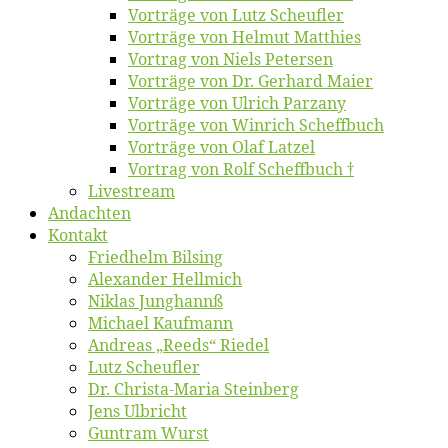
Vor­trä­ge von Lutz Scheufler
Vor­trä­ge von Hel­mut Matthies
Vor­trag von Niels Petersen
Vor­trä­ge von Dr. Ger­hard Maier
Vor­trä­ge von Ul­rich Parzany
Vor­trä­ge von Win­rich Scheffbuch
Vor­trä­ge von Olaf Latzel
Vor­trag von Rolf Scheffbuch †
Live­stream
An­dach­ten
Kon­takt
Fried­helm Bilsing
Alex­an­der Hellmich
Ni­klas Junghannß
Mi­cha­el Kaufmann
An­dre­as „Reeds“ Riedel
Lutz Scheuf­ler
Dr. Chris­­ta-Ma­ria Steinberg
Jens Ulb­richt
Gun­tram Wurst