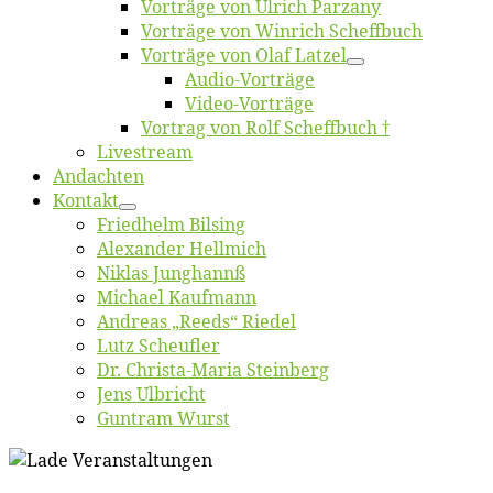
Vor­trä­ge von Ul­rich Parzany
Vor­trä­ge von Win­rich Scheffbuch
Vor­trä­ge von Olaf Latzel
Au­dio-Vor­trä­ge
Vi­deo-Vor­trä­ge
Vor­trag von Rolf Scheffbuch †
Live­stream
An­dach­ten
Kon­takt
Fried­helm Bilsing
Alex­an­der Hellmich
Ni­klas Junghannß
Mi­cha­el Kaufmann
An­dre­as „Reeds“ Riedel
Lutz Scheuf­ler
Dr. Chris­­ta-Ma­ria Steinberg
Jens Ulb­richt
Gun­tram Wurst