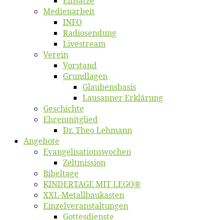
Ein­sät­ze
Me­di­en­ar­beit
INFO
Ra­dio­sen­dung
Live­stream
Ver­ein
Vor­stand
Grund­la­gen
Glaubens­ba­sis
Lausan­ner Erklärung
Ge­schich­te
Eh­ren­mit­glied
Dr. Theo Lehmann
An­ge­bo­te
Evangelisa­tions­wo­chen
Zelt­mis­si­on
Bi­bel­ta­ge
KINDERTAGE MIT LEGO®
XXL-Me­­tal­l­­bau­­kas­­ten
Einzelver­an­stal­tungen
Got­tes­diens­te