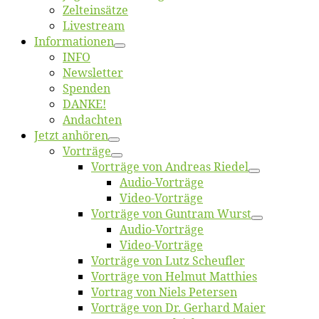
Zelt­ein­sät­ze
Live­stream
Informatio­nen
INFO
News­let­ter
Spen­den
DANKE!
An­dach­ten
Jetzt an­hö­ren
Vor­trä­ge
Vor­trä­ge von An­dre­as Riedel
Au­dio-Vor­trä­ge
Vi­deo-Vor­trä­ge
Vor­trä­ge von Gun­tram Wurst
Au­dio-Vor­trä­ge
Vi­deo-Vor­trä­ge
Vor­trä­ge von Lutz Scheufler
Vor­trä­ge von Hel­mut Matthies
Vor­trag von Niels Petersen
Vor­trä­ge von Dr. Ger­hard Maier