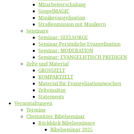
Mitarbeiter­schulung
Gos­pel­MA­GIC
Musikevan­ge­li­sa­tion
Straßenmis­sion mit Musikern
Se­mi­na­re
Se­mi­nar: SEELSORGE
Se­mi­nar Per­sön­li­che Evangelisation
Se­mi­nar: MODERATION
Se­mi­nar: EVANGELISTISCH PREDIGEN
Zel­te und Material
GROSSZELT
KOMPAKTZELT
Ma­te­ri­al für Evangelisationswochen
Zelt­ein­sät­ze
State­ments
Ver­an­stal­tun­gen
Ter­mi­ne
Chemnit­zer Bibelseminar
Rück­blick Bibelseminare
Bi­bel­se­mi­nar 2025