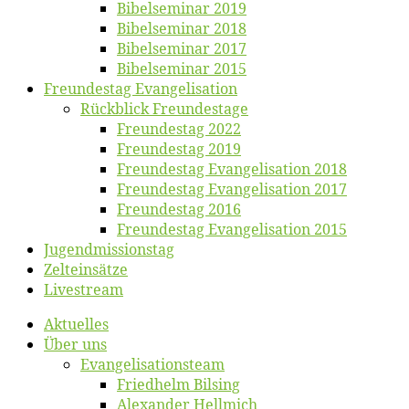
Bi­bel­se­mi­nar 2019
Bi­bel­se­mi­nar 2018
Bibelsemi­nar 2017
Bibelsemi­nar 2015
Freun­des­tag Evangelisation
Rück­blick Freundestage
Freun­des­tag 2022
Freun­des­tag 2019
Freun­des­tag Evan­ge­li­sa­ti­on 2018
Freun­des­tag Evan­ge­li­sa­ti­on 2017
Freun­des­tag 2016
Freun­des­tag Evan­ge­li­sa­ti­on 2015
Jugend­mis­sions­tag
Zelt­ein­sät­ze
Live­stream
Ak­tu­el­les
Über uns
Evangelisa­tions­team
Fried­helm Bilsing
Alex­an­der Hellmich