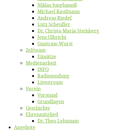
Ni­klas Junghannß
Mi­cha­el Kaufmann
An­dre­as Riedel
Lutz Scheuf­ler
Dr. Chris­­ta-Ma­ria Steinberg
Jens Ulb­richt
Gun­tram Wurst
Zelt­team
Ein­sät­ze
Me­di­en­ar­beit
INFO
Ra­dio­sen­dung
Live­stream
Ver­ein
Vor­stand
Grund­la­gen
Ge­schich­te
Eh­ren­mit­glied
Dr. Theo Lehmann
An­ge­bo­te