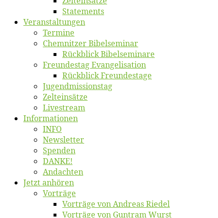
Zelt­ein­sät­ze
State­ments
Ver­an­stal­tun­gen
Ter­mi­ne
Chemnit­zer Bibelseminar
Rück­blick Bibelseminare
Freun­des­tag Evangelisation
Rück­blick Freundestage
Jugend­mis­sions­tag
Zelt­ein­sät­ze
Live­stream
Informatio­nen
INFO
News­let­ter
Spen­den
DANKE!
An­dach­ten
Jetzt an­hö­ren
Vor­trä­ge
Vor­trä­ge von An­dre­as Riedel
Vor­trä­ge von Gun­tram Wurst