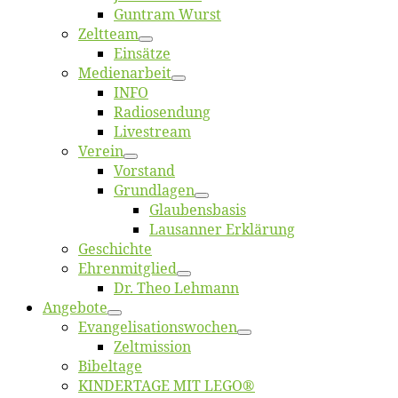
Gun­tram Wurst
Zelt­team
Ein­sät­ze
Me­di­en­ar­beit
INFO
Ra­dio­sen­dung
Live­stream
Ver­ein
Vor­stand
Grund­la­gen
Glaubens­ba­sis
Lausan­ner Erklärung
Ge­schich­te
Eh­ren­mit­glied
Dr. Theo Lehmann
An­ge­bo­te
Evangelisa­tions­wo­chen
Zelt­mis­si­on
Bi­bel­ta­ge
KINDERTAGE MIT LEGO®