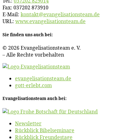
Tel.:
037202 829014
Fax: 037202 873910
E‑Mail:
kontakt@​evangelisationsteam.​de
URL:
www​.evan​ge​li​sa​ti​ons​team​.de
Sie fin­den uns auch bei:
© 2026 Evan­ge­li­sa­ti­ons­team e. V.
– Al­le Rech­te vorbehalten
evangelisationsteam.de
gott-erlebt.com
Evan­ge­li­sa­ti­ons­team auch bei:
News­let­ter
Rück­blick Bibelseminare
Rück­blick Freundestage