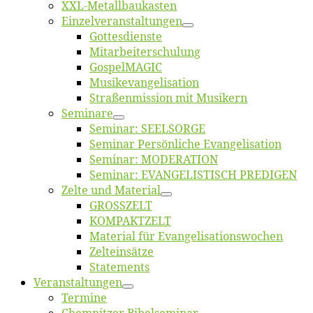
XXL-Me­­tal­l­­bau­­kas­­ten
Einzelver­an­stal­tungen
Got­tes­diens­te
Mitarbeiter­schulung
Gos­pel­MA­GIC
Musikevan­ge­li­sa­tion
Straßenmis­sion mit Musikern
Se­mi­na­re
Se­mi­nar: SEELSORGE
Se­mi­nar Per­sön­li­che Evangelisation
Se­mi­nar: MODERATION
Se­mi­nar: EVANGELISTISCH PREDIGEN
Zel­te und Material
GROSSZELT
KOMPAKTZELT
Ma­te­ri­al für Evangelisationswochen
Zelt­ein­sät­ze
State­ments
Ver­an­stal­tun­gen
Ter­mi­ne