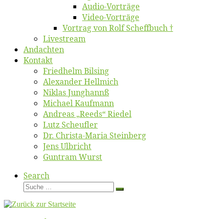
Au­dio-Vor­trä­ge
Vi­deo-Vor­trä­ge
Vor­trag von Rolf Scheffbuch †
Live­stream
An­dach­ten
Kon­takt
Fried­helm Bilsing
Alex­an­der Hellmich
Ni­klas Junghannß
Mi­cha­el Kaufmann
An­dre­as „Reeds“ Riedel
Lutz Scheuf­ler
Dr. Chris­­ta-Ma­ria Steinberg
Jens Ulb­richt
Gun­tram Wurst
Search
Suche
Suche
…