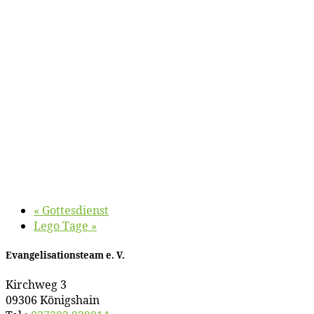
«
Got­tes­dienst
Le­go Tage
»
Evan­ge­li­sa­ti­ons­team e. V.
Kirch­weg 3
09306 Königshain