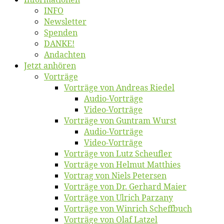
INFO
News­let­ter
Spen­den
DANKE!
An­dach­ten
Jetzt an­hö­ren
Vor­trä­ge
Vor­trä­ge von An­dre­as Riedel
Au­dio-Vor­trä­ge
Vi­deo-Vor­trä­ge
Vor­trä­ge von Gun­tram Wurst
Au­dio-Vor­trä­ge
Vi­deo-Vor­trä­ge
Vor­trä­ge von Lutz Scheufler
Vor­trä­ge von Hel­mut Matthies
Vor­trag von Niels Petersen
Vor­trä­ge von Dr. Ger­hard Maier
Vor­trä­ge von Ul­rich Parzany
Vor­trä­ge von Win­rich Scheffbuch
Vor­trä­ge von Olaf Latzel