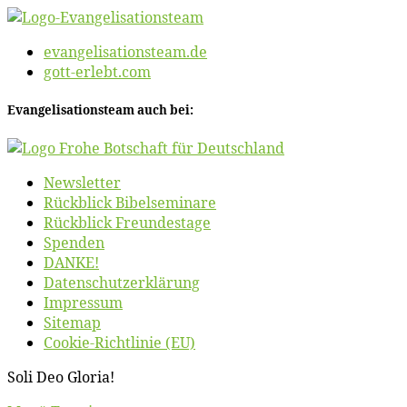
evangelisationsteam.de
gott-erlebt.com
Evan­ge­li­sa­ti­ons­team auch bei:
News­let­ter
Rück­blick Bibelseminare
Rück­blick Freundestage
Spen­den
DANKE!
Daten­schutz­er­klä­rung
Im­pres­sum
Site­map
Coo­kie-Rich­t­­li­­nie (EU)
So­li Deo Gloria!