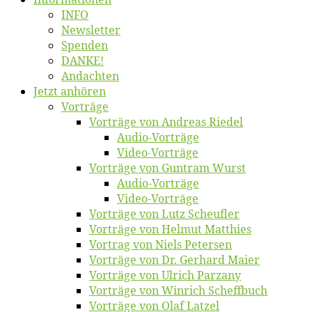
INFO
News­let­ter
Spen­den
DANKE!
An­dach­ten
Jetzt an­hö­ren
Vor­trä­ge
Vor­trä­ge von An­dre­as Riedel
Au­dio-Vor­trä­ge
Vi­deo-Vor­trä­ge
Vor­trä­ge von Gun­tram Wurst
Au­dio-Vor­trä­ge
Vi­deo-Vor­trä­ge
Vor­trä­ge von Lutz Scheufler
Vor­trä­ge von Hel­mut Matthies
Vor­trag von Niels Petersen
Vor­trä­ge von Dr. Ger­hard Maier
Vor­trä­ge von Ul­rich Parzany
Vor­trä­ge von Win­rich Scheffbuch
Vor­trä­ge von Olaf Latzel