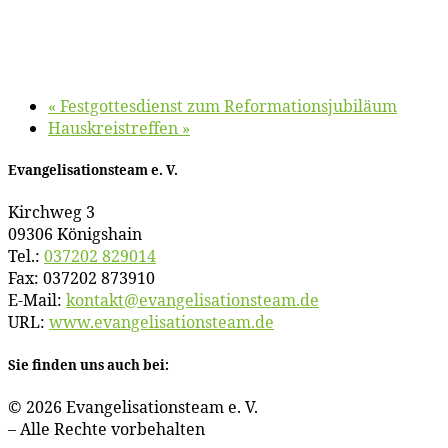
«
Fest­got­tes­dienst zum Reformationsjubiläum
Haus­kreis­tref­fen
»
Evan­ge­li­sa­ti­ons­team e. V.
Kirch­weg 3
09306 Königshain
Tel.:
037202 829014
Fax: 037202 873910
E‑Mail:
kontakt@​evangelisationsteam.​de
URL:
www​.evan​ge​li​sa​ti​ons​team​.de
Sie fin­den uns auch bei:
© 2026 Evan­ge­li­sa­ti­ons­team e. V.
– Al­le Rech­te vorbehalten