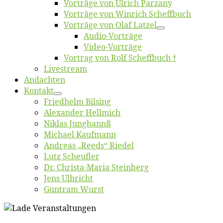
Vor­trä­ge von Ul­rich Parzany
Vor­trä­ge von Win­rich Scheffbuch
Vor­trä­ge von Olaf Latzel
Au­dio-Vor­trä­ge
Vi­deo-Vor­trä­ge
Vor­trag von Rolf Scheffbuch †
Live­stream
An­dach­ten
Kon­takt
Fried­helm Bilsing
Alex­an­der Hellmich
Ni­klas Junghannß
Mi­cha­el Kaufmann
An­dre­as „Reeds“ Riedel
Lutz Scheuf­ler
Dr. Chris­­ta-Ma­ria Steinberg
Jens Ulb­richt
Gun­tram Wurst