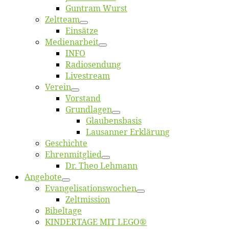
Gun­tram Wurst
Zelt­team
Ein­sät­ze
Me­di­en­ar­beit
INFO
Ra­dio­sen­dung
Live­stream
Ver­ein
Vor­stand
Grund­la­gen
Glaubens­ba­sis
Lausan­ner Erklärung
Ge­schich­te
Eh­ren­mit­glied
Dr. Theo Lehmann
An­ge­bo­te
Evangelisa­tions­wo­chen
Zelt­mis­si­on
Bi­bel­ta­ge
KINDERTAGE MIT LEGO®