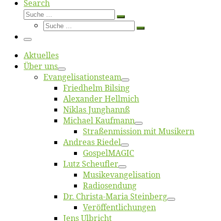
Search
Suche
Suche
Suche
…
Suche
…
Menü
Ak­tu­el­les
Über uns
Evangelisa­tions­team
Fried­helm Bilsing
Alex­an­der Hellmich
Ni­klas Junghannß
Mi­cha­el Kaufmann
Straßenmis­sion mit Musikern
An­dre­as Riedel
Gos­pel­MA­GIC
Lutz Scheuf­ler
Musikevan­ge­li­sa­tion
Ra­dio­sen­dung
Dr. Chris­­ta-Ma­ria Steinberg
Ver­öf­fent­li­chun­gen
Jens Ulb­richt