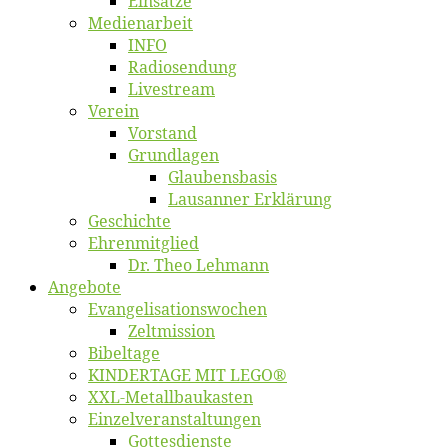
Ein­sät­ze
Me­di­en­ar­beit
INFO
Ra­dio­sen­dung
Live­stream
Ver­ein
Vor­stand
Grund­la­gen
Glaubens­ba­sis
Lausan­ner Erklärung
Ge­schich­te
Eh­ren­mit­glied
Dr. Theo Lehmann
An­ge­bo­te
Evangelisa­tions­wo­chen
Zelt­mis­si­on
Bi­bel­ta­ge
KINDERTAGE MIT LEGO®
XXL-Me­­tal­l­­bau­­kas­­ten
Einzelver­an­stal­tungen
Got­tes­diens­te