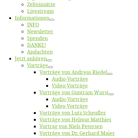
Zelt­ein­sät­ze
Live­stream
Informatio­nen
INFO
News­let­ter
Spen­den
DANKE!
An­dach­ten
Jetzt an­hö­ren
Vor­trä­ge
Vor­trä­ge von An­dre­as Riedel
Au­dio-Vor­trä­ge
Vi­deo-Vor­trä­ge
Vor­trä­ge von Gun­tram Wurst
Au­dio-Vor­trä­ge
Vi­deo-Vor­trä­ge
Vor­trä­ge von Lutz Scheufler
Vor­trä­ge von Hel­mut Matthies
Vor­trag von Niels Petersen
Vor­trä­ge von Dr. Ger­hard Maier