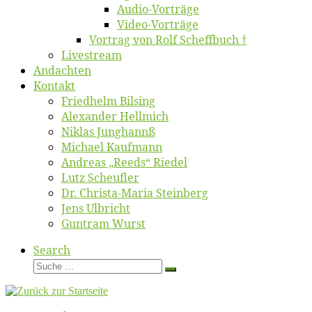
Au­dio-Vor­trä­ge
Vi­deo-Vor­trä­ge
Vor­trag von Rolf Scheffbuch †
Live­stream
An­dach­ten
Kon­takt
Fried­helm Bilsing
Alex­an­der Hellmich
Ni­klas Junghannß
Mi­cha­el Kaufmann
An­dre­as „Reeds“ Riedel
Lutz Scheuf­ler
Dr. Chris­­ta-Ma­ria Steinberg
Jens Ulb­richt
Gun­tram Wurst
Search
Suche
Suche
…