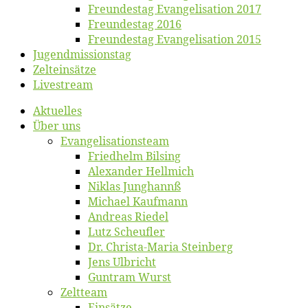
Freun­des­tag Evan­ge­li­sa­ti­on 2017
Freun­des­tag 2016
Freun­des­tag Evan­ge­li­sa­ti­on 2015
Jugend­mis­sions­tag
Zelt­ein­sät­ze
Live­stream
Ak­tu­el­les
Über uns
Evangelisa­tions­team
Fried­helm Bilsing
Alex­an­der Hellmich
Ni­klas Junghannß
Mi­cha­el Kaufmann
An­dre­as Riedel
Lutz Scheuf­ler
Dr. Chris­­ta-Ma­ria Steinberg
Jens Ulb­richt
Gun­tram Wurst
Zelt­team
Ein­sät­ze