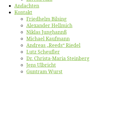
An­dach­ten
Kon­takt
Fried­helm Bilsing
Alex­an­der Hellmich
Ni­klas Junghannß
Mi­cha­el Kaufmann
An­dre­as „Reeds“ Riedel
Lutz Scheuf­ler
Dr. Chris­­ta-Ma­ria Steinberg
Jens Ulb­richt
Gun­tram Wurst