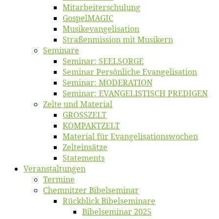
Mitarbeiter­schulung
Gos­pel­MA­GIC
Musikevan­ge­li­sa­tion
Straßenmis­sion mit Musikern
Se­mi­na­re
Se­mi­nar: SEELSORGE
Se­mi­nar Per­sön­li­che Evangelisation
Se­mi­nar: MODERATION
Se­mi­nar: EVANGELISTISCH PREDIGEN
Zel­te und Material
GROSSZELT
KOMPAKTZELT
Ma­te­ri­al für Evangelisationswochen
Zelt­ein­sät­ze
State­ments
Ver­an­stal­tun­gen
Ter­mi­ne
Chemnit­zer Bibelseminar
Rück­blick Bibelseminare
Bi­bel­se­mi­nar 2025