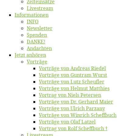
Zelt­ein­sät­ze
Live­stream
Informatio­nen
INFO
News­let­ter
Spen­den
DANKE!
An­dach­ten
Jetzt an­hö­ren
Vor­trä­ge
Vor­trä­ge von An­dre­as Riedel
Vor­trä­ge von Gun­tram Wurst
Vor­trä­ge von Lutz Scheufler
Vor­trä­ge von Hel­mut Matthies
Vor­trag von Niels Petersen
Vor­trä­ge von Dr. Ger­hard Maier
Vor­trä­ge von Ul­rich Parzany
Vor­trä­ge von Win­rich Scheffbuch
Vor­trä­ge von Olaf Latzel
Vor­trag von Rolf Scheffbuch †
Live­stream