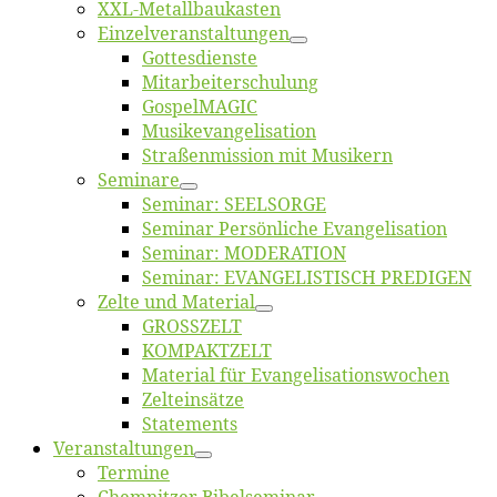
XXL-Me­­tal­l­­bau­­kas­­ten
Einzelver­an­stal­tungen
Got­tes­diens­te
Mitarbeiter­schulung
Gos­pel­MA­GIC
Musikevan­ge­li­sa­tion
Straßenmis­sion mit Musikern
Se­mi­na­re
Se­mi­nar: SEELSORGE
Se­mi­nar Per­sön­li­che Evangelisation
Se­mi­nar: MODERATION
Se­mi­nar: EVANGELISTISCH PREDIGEN
Zel­te und Material
GROSSZELT
KOMPAKTZELT
Ma­te­ri­al für Evangelisationswochen
Zelt­ein­sät­ze
State­ments
Ver­an­stal­tun­gen
Ter­mi­ne