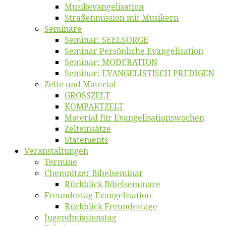
Musikevan­ge­li­sa­tion
Straßenmis­sion mit Musikern
Se­mi­na­re
Se­mi­nar: SEELSORGE
Se­mi­nar Per­sön­li­che Evangelisation
Se­mi­nar: MODERATION
Se­mi­nar: EVANGELISTISCH PREDIGEN
Zel­te und Material
GROSSZELT
KOMPAKTZELT
Ma­te­ri­al für Evangelisationswochen
Zelt­ein­sät­ze
State­ments
Ver­an­stal­tun­gen
Ter­mi­ne
Chemnit­zer Bibelseminar
Rück­blick Bibelseminare
Freun­des­tag Evangelisation
Rück­blick Freundestage
Jugend­mis­sions­tag