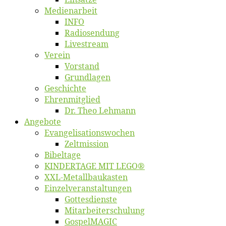
Me­di­en­ar­beit
INFO
Ra­dio­sen­dung
Live­stream
Ver­ein
Vor­stand
Grund­la­gen
Ge­schich­te
Eh­ren­mit­glied
Dr. Theo Lehmann
An­ge­bo­te
Evangelisa­tions­wo­chen
Zelt­mis­si­on
Bi­bel­ta­ge
KINDERTAGE MIT LEGO®
XXL-Me­­tal­l­­bau­­kas­­ten
Einzelver­an­stal­tungen
Got­tes­diens­te
Mitarbeiter­schulung
Gos­pel­MA­GIC