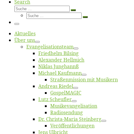
Search
Suche
Suche
Suche
…
Suche
…
Menü
Ak­tu­el­les
Über uns
Evangelisa­tions­team
Fried­helm Bilsing
Alex­an­der Hellmich
Ni­klas Junghannß
Mi­cha­el Kaufmann
Straßenmis­sion mit Musikern
An­dre­as Riedel
Gos­pel­MA­GIC
Lutz Scheuf­ler
Musikevan­ge­li­sa­tion
Ra­dio­sen­dung
Dr. Chris­­ta-Ma­ria Steinberg
Ver­öf­fent­li­chun­gen
Jens Ulb­richt