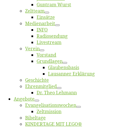
Gun­tram Wurst
Zelt­team
Ein­sät­ze
Me­di­en­ar­beit
INFO
Ra­dio­sen­dung
Live­stream
Ver­ein
Vor­stand
Grund­la­gen
Glaubens­ba­sis
Lausan­ner Erklärung
Ge­schich­te
Eh­ren­mit­glied
Dr. Theo Lehmann
An­ge­bo­te
Evangelisa­tions­wo­chen
Zelt­mis­si­on
Bi­bel­ta­ge
KINDERTAGE MIT LEGO®