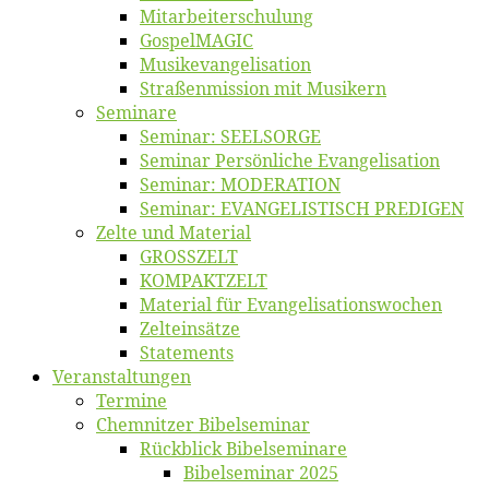
Mitarbeiter­schulung
Gos­pel­MA­GIC
Musikevan­ge­li­sa­tion
Straßenmis­sion mit Musikern
Se­mi­na­re
Se­mi­nar: SEELSORGE
Se­mi­nar Per­sön­li­che Evangelisation
Se­mi­nar: MODERATION
Se­mi­nar: EVANGELISTISCH PREDIGEN
Zel­te und Material
GROSSZELT
KOMPAKTZELT
Ma­te­ri­al für Evangelisationswochen
Zelt­ein­sät­ze
State­ments
Ver­an­stal­tun­gen
Ter­mi­ne
Chemnit­zer Bibelseminar
Rück­blick Bibelseminare
Bi­bel­se­mi­nar 2025