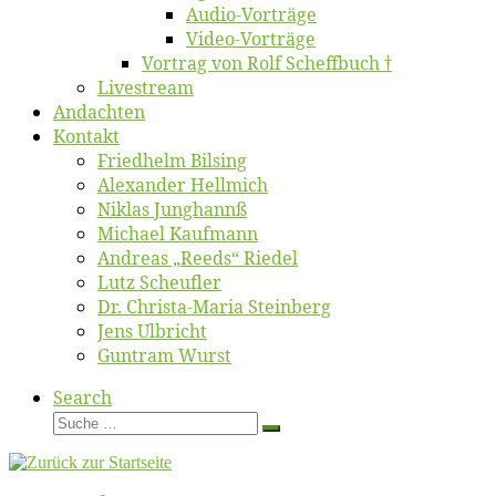
Au­dio-Vor­trä­ge
Vi­deo-Vor­trä­ge
Vor­trag von Rolf Scheffbuch †
Live­stream
An­dach­ten
Kon­takt
Fried­helm Bilsing
Alex­an­der Hellmich
Ni­klas Junghannß
Mi­cha­el Kaufmann
An­dre­as „Reeds“ Riedel
Lutz Scheuf­ler
Dr. Chris­­ta-Ma­ria Steinberg
Jens Ulb­richt
Gun­tram Wurst
Search
Suche
Suche
…