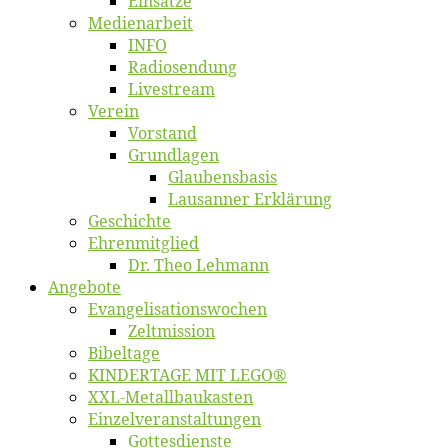
Ein­sät­ze
Me­di­en­ar­beit
INFO
Ra­dio­sen­dung
Live­stream
Ver­ein
Vor­stand
Grund­la­gen
Glaubens­ba­sis
Lausan­ner Erklärung
Ge­schich­te
Eh­ren­mit­glied
Dr. Theo Lehmann
An­ge­bo­te
Evangelisa­tions­wo­chen
Zelt­mis­si­on
Bi­bel­ta­ge
KINDERTAGE MIT LEGO®
XXL-Me­­tal­l­­bau­­kas­­ten
Einzelver­an­stal­tungen
Got­tes­diens­te