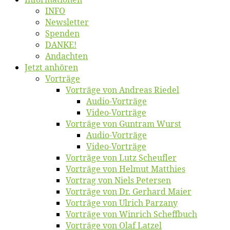
INFO
News­let­ter
Spen­den
DANKE!
An­dach­ten
Jetzt an­hö­ren
Vor­trä­ge
Vor­trä­ge von An­dre­as Riedel
Au­dio-Vor­trä­ge
Vi­deo-Vor­trä­ge
Vor­trä­ge von Gun­tram Wurst
Au­dio-Vor­trä­ge
Vi­deo-Vor­trä­ge
Vor­trä­ge von Lutz Scheufler
Vor­trä­ge von Hel­mut Matthies
Vor­trag von Niels Petersen
Vor­trä­ge von Dr. Ger­hard Maier
Vor­trä­ge von Ul­rich Parzany
Vor­trä­ge von Win­rich Scheffbuch
Vor­trä­ge von Olaf Latzel