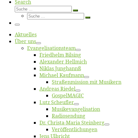
Search
Suche
Suche
Suche
…
Suche
…
Menü
Ak­tu­el­les
Über uns
Evangelisa­tions­team
Fried­helm Bilsing
Alex­an­der Hellmich
Ni­klas Junghannß
Mi­cha­el Kaufmann
Straßenmis­sion mit Musikern
An­dre­as Riedel
Gos­pel­MA­GIC
Lutz Scheuf­ler
Musikevan­ge­li­sa­tion
Ra­dio­sen­dung
Dr. Chris­­ta-Ma­ria Steinberg
Ver­öf­fent­li­chun­gen
Jens Ulb­richt