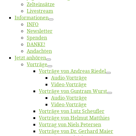
Zelt­ein­sät­ze
Live­stream
Informatio­nen
INFO
News­let­ter
Spen­den
DANKE!
An­dach­ten
Jetzt an­hö­ren
Vor­trä­ge
Vor­trä­ge von An­dre­as Riedel
Au­dio-Vor­trä­ge
Vi­deo-Vor­trä­ge
Vor­trä­ge von Gun­tram Wurst
Au­dio-Vor­trä­ge
Vi­deo-Vor­trä­ge
Vor­trä­ge von Lutz Scheufler
Vor­trä­ge von Hel­mut Matthies
Vor­trag von Niels Petersen
Vor­trä­ge von Dr. Ger­hard Maier