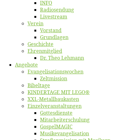
INFO
Ra­dio­sen­dung
Live­stream
Ver­ein
Vor­stand
Grund­la­gen
Ge­schich­te
Eh­ren­mit­glied
Dr. Theo Lehmann
An­ge­bo­te
Evangelisa­tions­wo­chen
Zelt­mis­si­on
Bi­bel­ta­ge
KINDERTAGE MIT LEGO®
XXL-Me­­tal­l­­bau­­kas­­ten
Einzelver­an­stal­tungen
Got­tes­diens­te
Mitarbeiter­schulung
Gos­pel­MA­GIC
Musikevan­ge­li­sa­tion