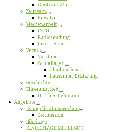
Gun­tram Wurst
Zelt­team
Ein­sät­ze
Me­di­en­ar­beit
INFO
Ra­dio­sen­dung
Live­stream
Ver­ein
Vor­stand
Grund­la­gen
Glaubens­ba­sis
Lausan­ner Erklärung
Ge­schich­te
Eh­ren­mit­glied
Dr. Theo Lehmann
An­ge­bo­te
Evangelisa­tions­wo­chen
Zelt­mis­si­on
Bi­bel­ta­ge
KINDERTAGE MIT LEGO®