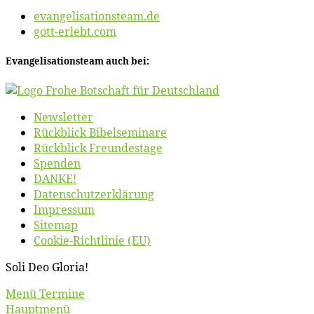
evangelisationsteam.de
gott-erlebt.com
Evan­ge­li­sa­ti­ons­team auch bei:
News­let­ter
Rück­blick Bibelseminare
Rück­blick Freundestage
Spen­den
DANKE!
Daten­schutz­er­klä­rung
Im­pres­sum
Site­map
Coo­kie-Rich­t­­li­­nie (EU)
So­li Deo Gloria!
Scroll
Menü Termine
Up
Hauptmenü