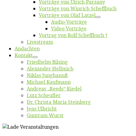
Vor­trä­ge von Ul­rich Parzany
Vor­trä­ge von Win­rich Scheffbuch
Vor­trä­ge von Olaf Latzel
Au­dio-Vor­trä­ge
Vi­deo-Vor­trä­ge
Vor­trag von Rolf Scheffbuch †
Live­stream
An­dach­ten
Kon­takt
Fried­helm Bilsing
Alex­an­der Hellmich
Ni­klas Junghannß
Mi­cha­el Kaufmann
An­dre­as „Reeds“ Riedel
Lutz Scheuf­ler
Dr. Chris­­ta-Ma­ria Steinberg
Jens Ulb­richt
Gun­tram Wurst