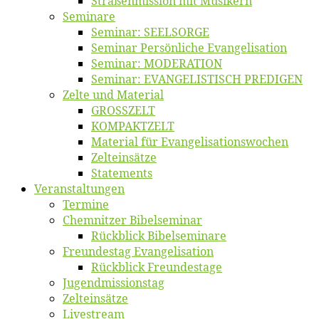
Straßenmis­sion mit Musikern
Se­mi­na­re
Se­mi­nar: SEELSORGE
Se­mi­nar Per­sön­li­che Evangelisation
Se­mi­nar: MODERATION
Se­mi­nar: EVANGELISTISCH PREDIGEN
Zel­te und Material
GROSSZELT
KOMPAKTZELT
Ma­te­ri­al für Evangelisationswochen
Zelt­ein­sät­ze
State­ments
Ver­an­stal­tun­gen
Ter­mi­ne
Chemnit­zer Bibelseminar
Rück­blick Bibelseminare
Freun­des­tag Evangelisation
Rück­blick Freundestage
Jugend­mis­sions­tag
Zelt­ein­sät­ze
Live­stream