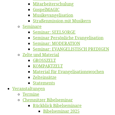
Mitarbeiter­schulung
Gos­pel­MA­GIC
Musikevan­ge­li­sa­tion
Straßenmis­sion mit Musikern
Se­mi­na­re
Se­mi­nar: SEELSORGE
Se­mi­nar Per­sön­li­che Evangelisation
Se­mi­nar: MODERATION
Se­mi­nar: EVANGELISTISCH PREDIGEN
Zel­te und Material
GROSSZELT
KOMPAKTZELT
Ma­te­ri­al für Evangelisationswochen
Zelt­ein­sät­ze
State­ments
Ver­an­stal­tun­gen
Ter­mi­ne
Chemnit­zer Bibelseminar
Rück­blick Bibelseminare
Bi­bel­se­mi­nar 2025