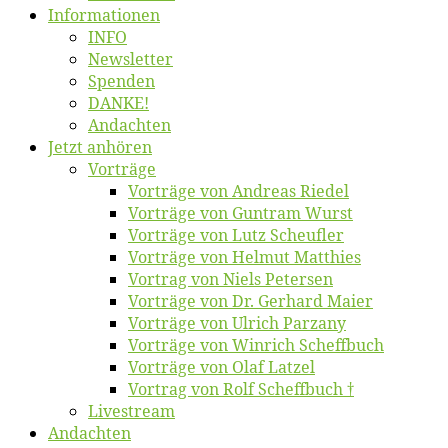
Informatio­nen
INFO
News­let­ter
Spen­den
DANKE!
An­dach­ten
Jetzt an­hö­ren
Vor­trä­ge
Vor­trä­ge von An­dre­as Riedel
Vor­trä­ge von Gun­tram Wurst
Vor­trä­ge von Lutz Scheufler
Vor­trä­ge von Hel­mut Matthies
Vor­trag von Niels Petersen
Vor­trä­ge von Dr. Ger­hard Maier
Vor­trä­ge von Ul­rich Parzany
Vor­trä­ge von Win­rich Scheffbuch
Vor­trä­ge von Olaf Latzel
Vor­trag von Rolf Scheffbuch †
Live­stream
An­dach­ten