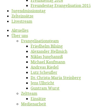
Freun­des­tag 2016
Freun­des­tag Evan­ge­li­sa­ti­on 2015
Jugend­mis­sions­tag
Zelt­ein­sät­ze
Live­stream
Ak­tu­el­les
Über uns
Evangelisa­tions­team
Fried­helm Bilsing
Alex­an­der Hellmich
Ni­klas Junghannß
Mi­cha­el Kaufmann
An­dre­as Riedel
Lutz Scheuf­ler
Dr. Chris­­ta-Ma­ria Steinberg
Jens Ulb­richt
Gun­tram Wurst
Zelt­team
Ein­sät­ze
Me­di­en­ar­beit