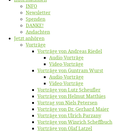
INFO
News­let­ter
Spen­den
DANKE!
An­dach­ten
Jetzt an­hö­ren
Vor­trä­ge
Vor­trä­ge von An­dre­as Riedel
Au­dio-Vor­trä­ge
Vi­deo-Vor­trä­ge
Vor­trä­ge von Gun­tram Wurst
Au­dio-Vor­trä­ge
Vi­deo-Vor­trä­ge
Vor­trä­ge von Lutz Scheufler
Vor­trä­ge von Hel­mut Matthies
Vor­trag von Niels Petersen
Vor­trä­ge von Dr. Ger­hard Maier
Vor­trä­ge von Ul­rich Parzany
Vor­trä­ge von Win­rich Scheffbuch
Vor­trä­ge von Olaf Latzel