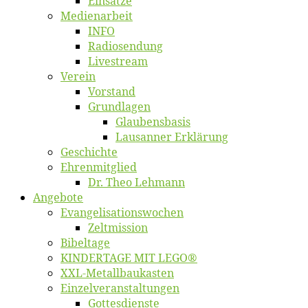
Ein­sät­ze
Me­di­en­ar­beit
INFO
Ra­dio­sen­dung
Live­stream
Ver­ein
Vor­stand
Grund­la­gen
Glaubens­ba­sis
Lausan­ner Erklärung
Ge­schich­te
Eh­ren­mit­glied
Dr. Theo Lehmann
An­ge­bo­te
Evangelisa­tions­wo­chen
Zelt­mis­si­on
Bi­bel­ta­ge
KINDERTAGE MIT LEGO®
XXL-Me­­tal­l­­bau­­kas­­ten
Einzelver­an­stal­tungen
Got­tes­diens­te