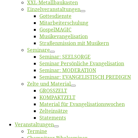
XXL-Me­­tal­l­­bau­­kas­­ten
Einzelver­an­stal­tungen
Got­tes­diens­te
Mitarbeiter­schulung
Gos­pel­MA­GIC
Musikevan­ge­li­sa­tion
Straßenmis­sion mit Musikern
Se­mi­na­re
Se­mi­nar: SEELSORGE
Se­mi­nar Per­sön­li­che Evangelisation
Se­mi­nar: MODERATION
Se­mi­nar: EVANGELISTISCH PREDIGEN
Zel­te und Material
GROSSZELT
KOMPAKTZELT
Ma­te­ri­al für Evangelisationswochen
Zelt­ein­sät­ze
State­ments
Ver­an­stal­tun­gen
Ter­mi­ne