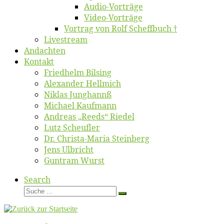
Au­dio-Vor­trä­ge
Vi­deo-Vor­trä­ge
Vor­trag von Rolf Scheffbuch †
Live­stream
An­dach­ten
Kon­takt
Fried­helm Bilsing
Alex­an­der Hellmich
Ni­klas Junghannß
Mi­cha­el Kaufmann
An­dre­as „Reeds“ Riedel
Lutz Scheuf­ler
Dr. Chris­­ta-Ma­ria Steinberg
Jens Ulb­richt
Gun­tram Wurst
Search
Suche
Suche
…