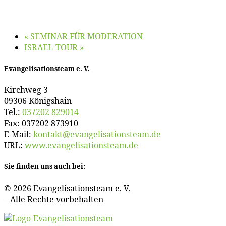
«
SEMINAR FÜR MODERATION
ISRAEL-TOUR
»
Evan­ge­li­sa­ti­ons­team e. V.
Kirch­weg 3
09306 Königshain
Tel.:
037202 829014
Fax: 037202 873910
E‑Mail:
kontakt@​evangelisationsteam.​de
URL:
www​.evan​ge​li​sa​ti​ons​team​.de
Sie fin­den uns auch bei:
© 2026 Evan­ge­li­sa­ti­ons­team e. V.
– Al­le Rech­te vorbehalten