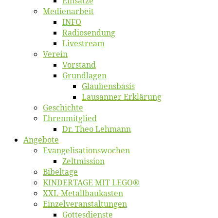
Ein­sät­ze
Me­di­en­ar­beit
INFO
Ra­dio­sen­dung
Live­stream
Ver­ein
Vor­stand
Grund­la­gen
Glaubens­ba­sis
Lausan­ner Erklärung
Ge­schich­te
Eh­ren­mit­glied
Dr. Theo Lehmann
An­ge­bo­te
Evangelisa­tions­wo­chen
Zelt­mis­si­on
Bi­bel­ta­ge
KINDERTAGE MIT LEGO®
XXL-Me­­tal­l­­bau­­kas­­ten
Einzelver­an­stal­tungen
Got­tes­diens­te