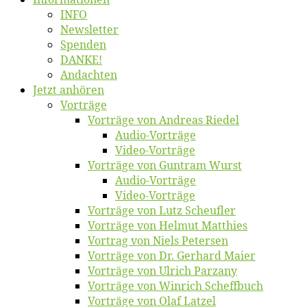
INFO
News­let­ter
Spen­den
DANKE!
An­dach­ten
Jetzt an­hö­ren
Vor­trä­ge
Vor­trä­ge von An­dre­as Riedel
Au­dio-Vor­trä­ge
Vi­deo-Vor­trä­ge
Vor­trä­ge von Gun­tram Wurst
Au­dio-Vor­trä­ge
Vi­deo-Vor­trä­ge
Vor­trä­ge von Lutz Scheufler
Vor­trä­ge von Hel­mut Matthies
Vor­trag von Niels Petersen
Vor­trä­ge von Dr. Ger­hard Maier
Vor­trä­ge von Ul­rich Parzany
Vor­trä­ge von Win­rich Scheffbuch
Vor­trä­ge von Olaf Latzel