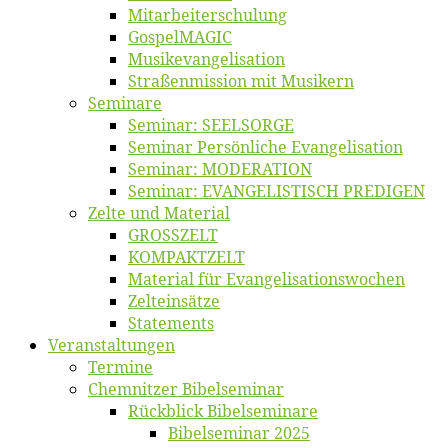
Mitarbeiter­schulung
Gos­pel­MA­GIC
Musikevan­ge­li­sa­tion
Straßenmis­sion mit Musikern
Se­mi­na­re
Se­mi­nar: SEELSORGE
Se­mi­nar Per­sön­li­che Evangelisation
Se­mi­nar: MODERATION
Se­mi­nar: EVANGELISTISCH PREDIGEN
Zel­te und Material
GROSSZELT
KOMPAKTZELT
Ma­te­ri­al für Evangelisationswochen
Zelt­ein­sät­ze
State­ments
Ver­an­stal­tun­gen
Ter­mi­ne
Chemnit­zer Bibelseminar
Rück­blick Bibelseminare
Bi­bel­se­mi­nar 2025