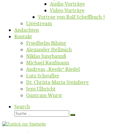
Au­dio-Vor­trä­ge
Vi­deo-Vor­trä­ge
Vor­trag von Rolf Scheffbuch †
Live­stream
An­dach­ten
Kon­takt
Fried­helm Bilsing
Alex­an­der Hellmich
Ni­klas Junghannß
Mi­cha­el Kaufmann
An­dre­as „Reeds“ Riedel
Lutz Scheuf­ler
Dr. Chris­­ta-Ma­ria Steinberg
Jens Ulb­richt
Gun­tram Wurst
Search
Suche
Suche
…