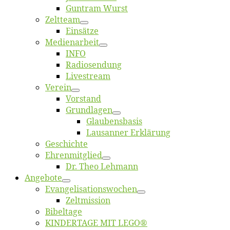
Gun­tram Wurst
Zelt­team
Ein­sät­ze
Me­di­en­ar­beit
INFO
Ra­dio­sen­dung
Live­stream
Ver­ein
Vor­stand
Grund­la­gen
Glaubens­ba­sis
Lausan­ner Erklärung
Ge­schich­te
Eh­ren­mit­glied
Dr. Theo Lehmann
An­ge­bo­te
Evangelisa­tions­wo­chen
Zelt­mis­si­on
Bi­bel­ta­ge
KINDERTAGE MIT LEGO®