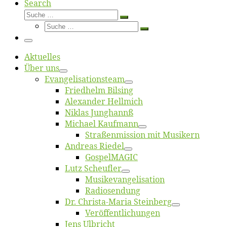
Search
Suche
Suche
Suche
…
Suche
…
Menü
Ak­tu­el­les
Über uns
Evangelisa­tions­team
Fried­helm Bilsing
Alex­an­der Hellmich
Ni­klas Junghannß
Mi­cha­el Kaufmann
Straßenmis­sion mit Musikern
An­dre­as Riedel
Gos­pel­MA­GIC
Lutz Scheuf­ler
Musikevan­ge­li­sa­tion
Ra­dio­sen­dung
Dr. Chris­­ta-Ma­ria Steinberg
Ver­öf­fent­li­chun­gen
Jens Ulb­richt