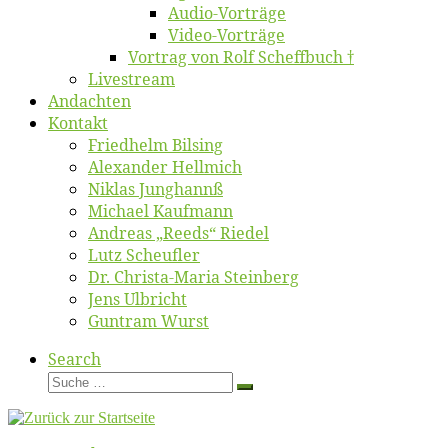
Au­dio-Vor­trä­ge
Vi­deo-Vor­trä­ge
Vor­trag von Rolf Scheffbuch †
Live­stream
An­dach­ten
Kon­takt
Fried­helm Bilsing
Alex­an­der Hellmich
Ni­klas Junghannß
Mi­cha­el Kaufmann
An­dre­as „Reeds“ Riedel
Lutz Scheuf­ler
Dr. Chris­­ta-Ma­ria Steinberg
Jens Ulb­richt
Gun­tram Wurst
Search
Suche
Suche
…