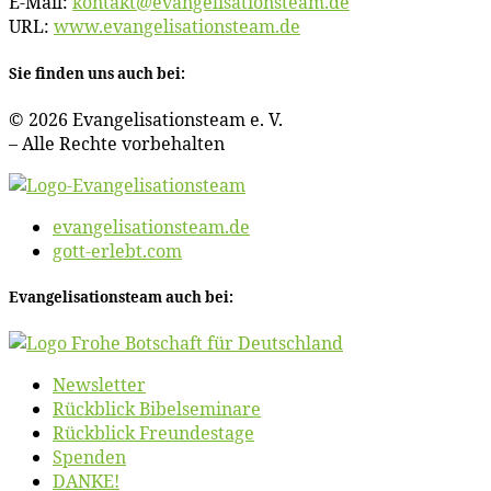
E‑Mail:
kontakt@​evangelisationsteam.​de
URL:
www​.evan​ge​li​sa​ti​ons​team​.de
Sie fin­den uns auch bei:
© 2026 Evan­ge­li­sa­ti­ons­team e. V.
– Al­le Rech­te vorbehalten
evangelisationsteam.de
gott-erlebt.com
Evan­ge­li­sa­ti­ons­team auch bei:
News­let­ter
Rück­blick Bibelseminare
Rück­blick Freundestage
Spen­den
DANKE!