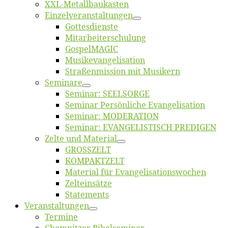
XXL-Me­­tal­l­­bau­­kas­­ten
Einzelver­an­stal­tungen
Got­tes­diens­te
Mitarbeiter­schulung
Gos­pel­MA­GIC
Musikevan­ge­li­sa­tion
Straßenmis­sion mit Musikern
Se­mi­na­re
Se­mi­nar: SEELSORGE
Se­mi­nar Per­sön­li­che Evangelisation
Se­mi­nar: MODERATION
Se­mi­nar: EVANGELISTISCH PREDIGEN
Zel­te und Material
GROSSZELT
KOMPAKTZELT
Ma­te­ri­al für Evangelisationswochen
Zelt­ein­sät­ze
State­ments
Ver­an­stal­tun­gen
Ter­mi­ne