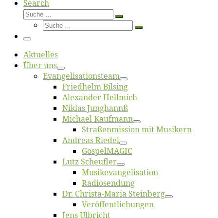
Search
Suche
Suche
Suche
…
Suche
…
Menü
Ak­tu­el­les
Über uns
Evangelisa­tions­team
Fried­helm Bilsing
Alex­an­der Hellmich
Ni­klas Junghannß
Mi­cha­el Kaufmann
Straßenmis­sion mit Musikern
An­dre­as Riedel
Gos­pel­MA­GIC
Lutz Scheuf­ler
Musikevan­ge­li­sa­tion
Ra­dio­sen­dung
Dr. Chris­­ta-Ma­ria Steinberg
Ver­öf­fent­li­chun­gen
Jens Ulb­richt