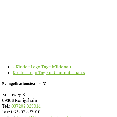
«
Kin­der Le­go Ta­ge Mildenau
Kin­der Le­go Ta­ge in Crimmitschau
»
Evan­ge­li­sa­ti­ons­team e. V.
Kirch­weg 3
09306 Königshain
Tel.:
037202 829014
Fax: 037202 873910