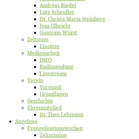
An­dre­as Riedel
Lutz Scheuf­ler
Dr. Chris­­ta-Ma­ria Steinberg
Jens Ulb­richt
Gun­tram Wurst
Zelt­team
Ein­sät­ze
Me­di­en­ar­beit
INFO
Ra­dio­sen­dung
Live­stream
Ver­ein
Vor­stand
Grund­la­gen
Ge­schich­te
Eh­ren­mit­glied
Dr. Theo Lehmann
An­ge­bo­te
Evangelisa­tions­wo­chen
Zelt­mis­si­on