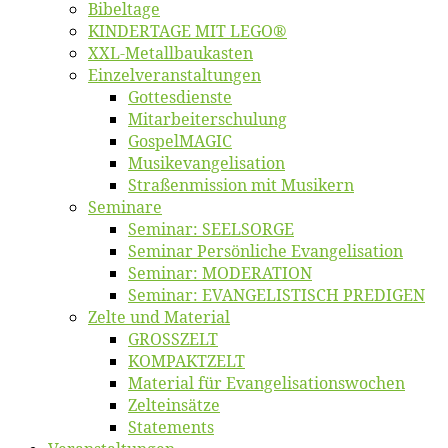
Bi­bel­ta­ge
KINDERTAGE MIT LEGO®
XXL-Me­­tal­l­­bau­­kas­­ten
Einzelver­an­stal­tungen
Got­tes­diens­te
Mitarbeiter­schulung
Gos­pel­MA­GIC
Musikevan­ge­li­sa­tion
Straßenmis­sion mit Musikern
Se­mi­na­re
Se­mi­nar: SEELSORGE
Se­mi­nar Per­sön­li­che Evangelisation
Se­mi­nar: MODERATION
Se­mi­nar: EVANGELISTISCH PREDIGEN
Zel­te und Material
GROSSZELT
KOMPAKTZELT
Ma­te­ri­al für Evangelisationswochen
Zelt­ein­sät­ze
State­ments