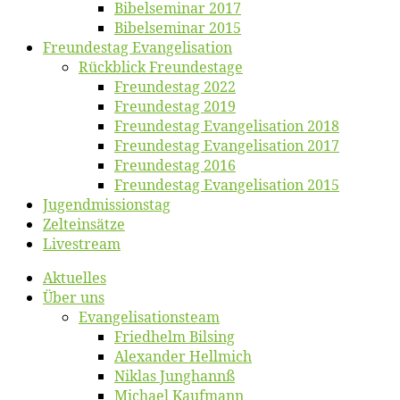
Bibelsemi­nar 2017
Bibelsemi­nar 2015
Freun­des­tag Evangelisation
Rück­blick Freundestage
Freun­des­tag 2022
Freun­des­tag 2019
Freun­des­tag Evan­ge­li­sa­ti­on 2018
Freun­des­tag Evan­ge­li­sa­ti­on 2017
Freun­des­tag 2016
Freun­des­tag Evan­ge­li­sa­ti­on 2015
Jugend­mis­sions­tag
Zelt­ein­sät­ze
Live­stream
Ak­tu­el­les
Über uns
Evangelisa­tions­team
Fried­helm Bilsing
Alex­an­der Hellmich
Ni­klas Junghannß
Mi­cha­el Kaufmann