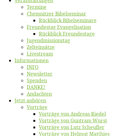
Ver­an­stal­tun­gen
Ter­mi­ne
Chemnit­zer Bibelseminar
Rück­blick Bibelseminare
Freun­des­tag Evangelisation
Rück­blick Freundestage
Jugend­mis­sions­tag
Zelt­ein­sät­ze
Live­stream
Informatio­nen
INFO
News­let­ter
Spen­den
DANKE!
An­dach­ten
Jetzt an­hö­ren
Vor­trä­ge
Vor­trä­ge von An­dre­as Riedel
Vor­trä­ge von Gun­tram Wurst
Vor­trä­ge von Lutz Scheufler
Vor­trä­ge von Hel­mut Matthies