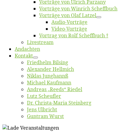
Vor­trä­ge von Ul­rich Parzany
Vor­trä­ge von Win­rich Scheffbuch
Vor­trä­ge von Olaf Latzel
Au­dio-Vor­trä­ge
Vi­deo-Vor­trä­ge
Vor­trag von Rolf Scheffbuch †
Live­stream
An­dach­ten
Kon­takt
Fried­helm Bilsing
Alex­an­der Hellmich
Ni­klas Junghannß
Mi­cha­el Kaufmann
An­dre­as „Reeds“ Riedel
Lutz Scheuf­ler
Dr. Chris­­ta-Ma­ria Steinberg
Jens Ulb­richt
Gun­tram Wurst