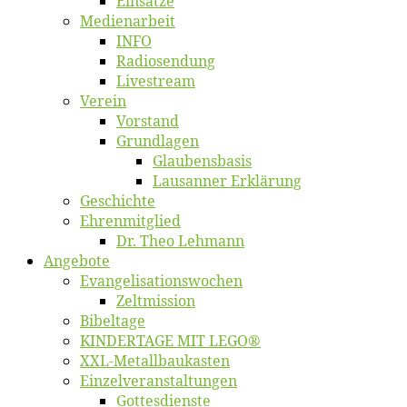
Ein­sät­ze
Me­di­en­ar­beit
INFO
Ra­dio­sen­dung
Live­stream
Ver­ein
Vor­stand
Grund­la­gen
Glaubens­ba­sis
Lausan­ner Erklärung
Ge­schich­te
Eh­ren­mit­glied
Dr. Theo Lehmann
An­ge­bo­te
Evangelisa­tions­wo­chen
Zelt­mis­si­on
Bi­bel­ta­ge
KINDERTAGE MIT LEGO®
XXL-Me­­tal­l­­bau­­kas­­ten
Einzelver­an­stal­tungen
Got­tes­diens­te