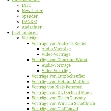
INFO
News­let­ter
Spen­den
DANKE!
An­dach­ten
Jetzt an­hö­ren
Vor­trä­ge
Vor­trä­ge von An­dre­as Riedel
Au­dio-Vor­trä­ge
Vi­deo-Vor­trä­ge
Vor­trä­ge von Gun­tram Wurst
Au­dio-Vor­trä­ge
Vi­deo-Vor­trä­ge
Vor­trä­ge von Lutz Scheufler
Vor­trä­ge von Hel­mut Matthies
Vor­trag von Niels Petersen
Vor­trä­ge von Dr. Ger­hard Maier
Vor­trä­ge von Ul­rich Parzany
Vor­trä­ge von Win­rich Scheffbuch
Vor­trä­ge von Olaf Latzel