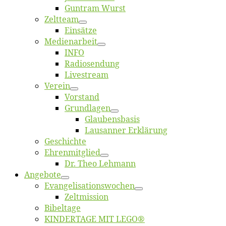
Gun­tram Wurst
Zelt­team
Ein­sät­ze
Me­di­en­ar­beit
INFO
Ra­dio­sen­dung
Live­stream
Ver­ein
Vor­stand
Grund­la­gen
Glaubens­ba­sis
Lausan­ner Erklärung
Ge­schich­te
Eh­ren­mit­glied
Dr. Theo Lehmann
An­ge­bo­te
Evangelisa­tions­wo­chen
Zelt­mis­si­on
Bi­bel­ta­ge
KINDERTAGE MIT LEGO®