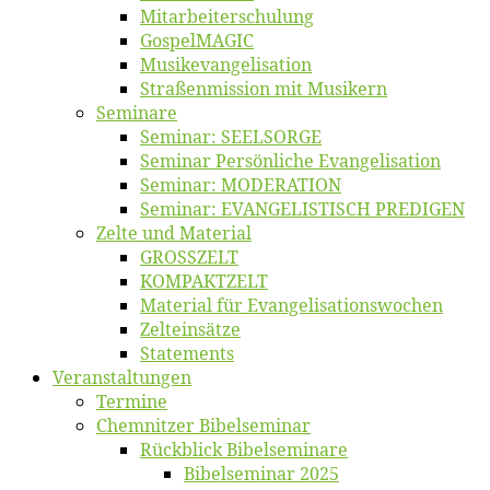
Mitarbeiter­schulung
Gos­pel­MA­GIC
Musikevan­ge­li­sa­tion
Straßenmis­sion mit Musikern
Se­mi­na­re
Se­mi­nar: SEELSORGE
Se­mi­nar Per­sön­li­che Evangelisation
Se­mi­nar: MODERATION
Se­mi­nar: EVANGELISTISCH PREDIGEN
Zel­te und Material
GROSSZELT
KOMPAKTZELT
Ma­te­ri­al für Evangelisationswochen
Zelt­ein­sät­ze
State­ments
Ver­an­stal­tun­gen
Ter­mi­ne
Chemnit­zer Bibelseminar
Rück­blick Bibelseminare
Bi­bel­se­mi­nar 2025