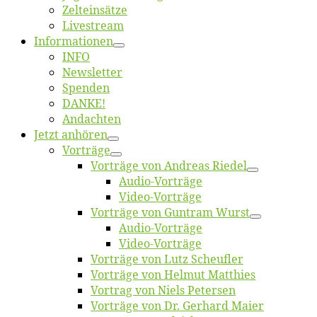
Zelt­ein­sät­ze
Live­stream
Informatio­nen
INFO
News­let­ter
Spen­den
DANKE!
An­dach­ten
Jetzt an­hö­ren
Vor­trä­ge
Vor­trä­ge von An­dre­as Riedel
Au­dio-Vor­trä­ge
Vi­deo-Vor­trä­ge
Vor­trä­ge von Gun­tram Wurst
Au­dio-Vor­trä­ge
Vi­deo-Vor­trä­ge
Vor­trä­ge von Lutz Scheufler
Vor­trä­ge von Hel­mut Matthies
Vor­trag von Niels Petersen
Vor­trä­ge von Dr. Ger­hard Maier