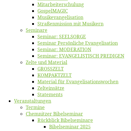
Mitarbeiter­schulung
Gos­pel­MA­GIC
Musikevan­ge­li­sa­tion
Straßenmis­sion mit Musikern
Se­mi­na­re
Se­mi­nar: SEELSORGE
Se­mi­nar Per­sön­li­che Evangelisation
Se­mi­nar: MODERATION
Se­mi­nar: EVANGELISTISCH PREDIGEN
Zel­te und Material
GROSSZELT
KOMPAKTZELT
Ma­te­ri­al für Evangelisationswochen
Zelt­ein­sät­ze
State­ments
Ver­an­stal­tun­gen
Ter­mi­ne
Chemnit­zer Bibelseminar
Rück­blick Bibelseminare
Bi­bel­se­mi­nar 2025