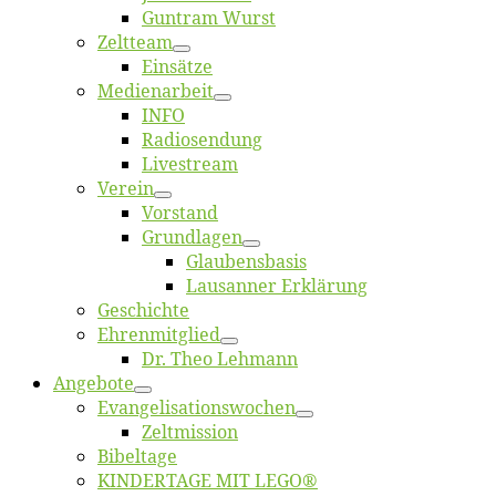
Gun­tram Wurst
Zelt­team
Ein­sät­ze
Me­di­en­ar­beit
INFO
Ra­dio­sen­dung
Live­stream
Ver­ein
Vor­stand
Grund­la­gen
Glaubens­ba­sis
Lausan­ner Erklärung
Ge­schich­te
Eh­ren­mit­glied
Dr. Theo Lehmann
An­ge­bo­te
Evangelisa­tions­wo­chen
Zelt­mis­si­on
Bi­bel­ta­ge
KINDERTAGE MIT LEGO®