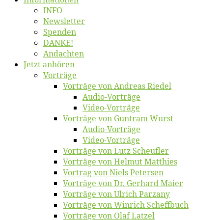
INFO
News­let­ter
Spen­den
DANKE!
An­dach­ten
Jetzt an­hö­ren
Vor­trä­ge
Vor­trä­ge von An­dre­as Riedel
Au­dio-Vor­trä­ge
Vi­deo-Vor­trä­ge
Vor­trä­ge von Gun­tram Wurst
Au­dio-Vor­trä­ge
Vi­deo-Vor­trä­ge
Vor­trä­ge von Lutz Scheufler
Vor­trä­ge von Hel­mut Matthies
Vor­trag von Niels Petersen
Vor­trä­ge von Dr. Ger­hard Maier
Vor­trä­ge von Ul­rich Parzany
Vor­trä­ge von Win­rich Scheffbuch
Vor­trä­ge von Olaf Latzel