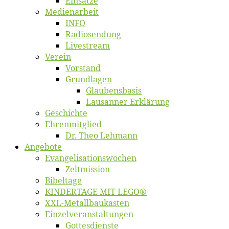
Ein­sät­ze
Me­di­en­ar­beit
INFO
Ra­dio­sen­dung
Live­stream
Ver­ein
Vor­stand
Grund­la­gen
Glaubens­ba­sis
Lausan­ner Erklärung
Ge­schich­te
Eh­ren­mit­glied
Dr. Theo Lehmann
An­ge­bo­te
Evangelisa­tions­wo­chen
Zelt­mis­si­on
Bi­bel­ta­ge
KINDERTAGE MIT LEGO®
XXL-Me­­tal­l­­bau­­kas­­ten
Einzelver­an­stal­tungen
Got­tes­diens­te