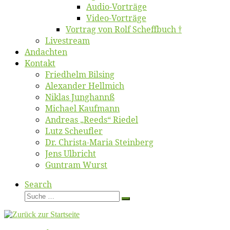
Au­dio-Vor­trä­ge
Vi­deo-Vor­trä­ge
Vor­trag von Rolf Scheffbuch †
Live­stream
An­dach­ten
Kon­takt
Fried­helm Bilsing
Alex­an­der Hellmich
Ni­klas Junghannß
Mi­cha­el Kaufmann
An­dre­as „Reeds“ Riedel
Lutz Scheuf­ler
Dr. Chris­­ta-Ma­ria Steinberg
Jens Ulb­richt
Gun­tram Wurst
Search
Suche
Suche
…