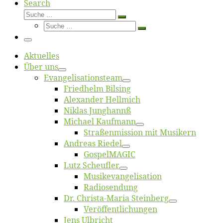
Search
Suche
Suche
Suche
…
Suche
…
Menü
Ak­tu­el­les
Über uns
Evangelisa­tions­team
Fried­helm Bilsing
Alex­an­der Hellmich
Ni­klas Junghannß
Mi­cha­el Kaufmann
Straßenmis­sion mit Musikern
An­dre­as Riedel
Gos­pel­MA­GIC
Lutz Scheuf­ler
Musikevan­ge­li­sa­tion
Ra­dio­sen­dung
Dr. Chris­­ta-Ma­ria Steinberg
Ver­öf­fent­li­chun­gen
Jens Ulb­richt