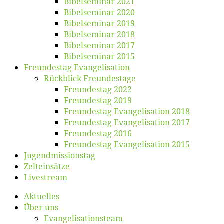
Bi­bel­se­mi­nar 2021
Bi­bel­se­mi­nar 2020
Bi­bel­se­mi­nar 2019
Bi­bel­se­mi­nar 2018
Bibelsemi­nar 2017
Bibelsemi­nar 2015
Freun­des­tag Evangelisation
Rück­blick Freundestage
Freun­des­tag 2022
Freun­des­tag 2019
Freun­des­tag Evan­ge­li­sa­ti­on 2018
Freun­des­tag Evan­ge­li­sa­ti­on 2017
Freun­des­tag 2016
Freun­des­tag Evan­ge­li­sa­ti­on 2015
Jugend­mis­sions­tag
Zelt­ein­sät­ze
Live­stream
Ak­tu­el­les
Über uns
Evangelisa­tions­team