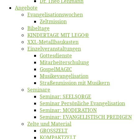
Dr. Theo Lehmann
An­ge­bo­te
Evangelisa­tions­wo­chen
Zelt­mis­si­on
Bi­bel­ta­ge
KINDERTAGE MIT LEGO®
XXL-Me­­tal­l­­bau­­kas­­ten
Einzelver­an­stal­tungen
Got­tes­diens­te
Mitarbeiter­schulung
Gos­pel­MA­GIC
Musikevan­ge­li­sa­tion
Straßenmis­sion mit Musikern
Se­mi­na­re
Se­mi­nar: SEELSORGE
Se­mi­nar Per­sön­li­che Evangelisation
Se­mi­nar: MODERATION
Se­mi­nar: EVANGELISTISCH PREDIGEN
Zel­te und Material
GROSSZELT
KOMPAKTZELT