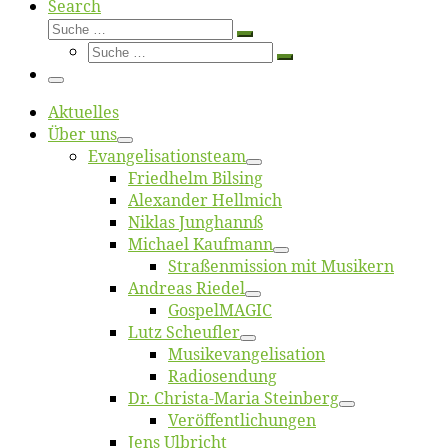
Search
Suche
Suche
Suche
…
Suche
…
Menü
Ak­tu­el­les
Über uns
Evangelisa­tions­team
Fried­helm Bilsing
Alex­an­der Hellmich
Ni­klas Junghannß
Mi­cha­el Kaufmann
Straßenmis­sion mit Musikern
An­dre­as Riedel
Gos­pel­MA­GIC
Lutz Scheuf­ler
Musikevan­ge­li­sa­tion
Ra­dio­sen­dung
Dr. Chris­­ta-Ma­ria Steinberg
Ver­öf­fent­li­chun­gen
Jens Ulb­richt