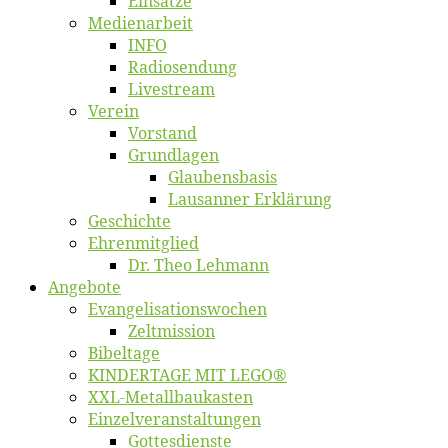
Ein­sät­ze
Me­di­en­ar­beit
INFO
Ra­dio­sen­dung
Live­stream
Ver­ein
Vor­stand
Grund­la­gen
Glaubens­ba­sis
Lausan­ner Erklärung
Ge­schich­te
Eh­ren­mit­glied
Dr. Theo Lehmann
An­ge­bo­te
Evangelisa­tions­wo­chen
Zelt­mis­si­on
Bi­bel­ta­ge
KINDERTAGE MIT LEGO®
XXL-Me­­tal­l­­bau­­kas­­ten
Einzelver­an­stal­tungen
Got­tes­diens­te