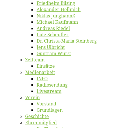
Fried­helm Bilsing
Alex­an­der Hellmich
Ni­klas Junghannß
Mi­cha­el Kaufmann
An­dre­as Riedel
Lutz Scheuf­ler
Dr. Chris­­ta-Ma­ria Steinberg
Jens Ulb­richt
Gun­tram Wurst
Zelt­team
Ein­sät­ze
Me­di­en­ar­beit
INFO
Ra­dio­sen­dung
Live­stream
Ver­ein
Vor­stand
Grund­la­gen
Ge­schich­te
Eh­ren­mit­glied