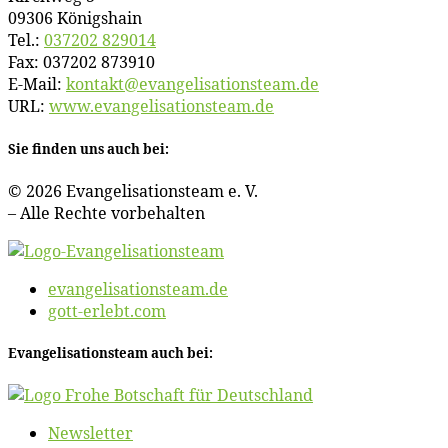
09306 Königshain
Tel.:
037202 829014
Fax: 037202 873910
E‑Mail:
kontakt@​evangelisationsteam.​de
URL:
www​.evan​ge​li​sa​ti​ons​team​.de
Sie fin­den uns auch bei:
© 2026 Evan­ge­li­sa­ti­ons­team e. V.
– Al­le Rech­te vorbehalten
evangelisationsteam.de
gott-erlebt.com
Evan­ge­li­sa­ti­ons­team auch bei:
News­let­ter