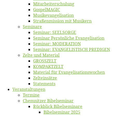
Mitarbeiter­schulung
Gos­pel­MA­GIC
Musikevan­ge­li­sa­tion
Straßenmis­sion mit Musikern
Se­mi­na­re
Se­mi­nar: SEELSORGE
Se­mi­nar Per­sön­li­che Evangelisation
Se­mi­nar: MODERATION
Se­mi­nar: EVANGELISTISCH PREDIGEN
Zel­te und Material
GROSSZELT
KOMPAKTZELT
Ma­te­ri­al für Evangelisationswochen
Zelt­ein­sät­ze
State­ments
Ver­an­stal­tun­gen
Ter­mi­ne
Chemnit­zer Bibelseminar
Rück­blick Bibelseminare
Bi­bel­se­mi­nar 2025