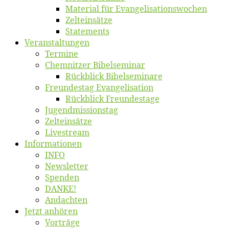
Ma­te­ri­al für Evangelisationswochen
Zelt­ein­sät­ze
State­ments
Ver­an­stal­tun­gen
Ter­mi­ne
Chemnit­zer Bibelseminar
Rück­blick Bibelseminare
Freun­des­tag Evangelisation
Rück­blick Freundestage
Jugend­mis­sions­tag
Zelt­ein­sät­ze
Live­stream
Informatio­nen
INFO
News­let­ter
Spen­den
DANKE!
An­dach­ten
Jetzt an­hö­ren
Vor­trä­ge