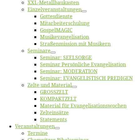
XXL-Me­­tal­l­­bau­­kas­­ten
Einzelver­an­stal­tungen
Got­tes­diens­te
Mitarbeiter­schulung
Gos­pel­MA­GIC
Musikevan­ge­li­sa­tion
Straßenmis­sion mit Musikern
Se­mi­na­re
Se­mi­nar: SEELSORGE
Se­mi­nar Per­sön­li­che Evangelisation
Se­mi­nar: MODERATION
Se­mi­nar: EVANGELISTISCH PREDIGEN
Zel­te und Material
GROSSZELT
KOMPAKTZELT
Ma­te­ri­al für Evangelisationswochen
Zelt­ein­sät­ze
State­ments
Ver­an­stal­tun­gen
Ter­mi­ne