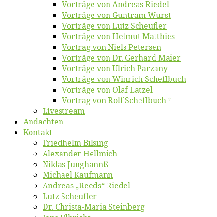
Vor­trä­ge von An­dre­as Riedel
Vor­trä­ge von Gun­tram Wurst
Vor­trä­ge von Lutz Scheufler
Vor­trä­ge von Hel­mut Matthies
Vor­trag von Niels Petersen
Vor­trä­ge von Dr. Ger­hard Maier
Vor­trä­ge von Ul­rich Parzany
Vor­trä­ge von Win­rich Scheffbuch
Vor­trä­ge von Olaf Latzel
Vor­trag von Rolf Scheffbuch †
Live­stream
An­dach­ten
Kon­takt
Fried­helm Bilsing
Alex­an­der Hellmich
Ni­klas Junghannß
Mi­cha­el Kaufmann
An­dre­as „Reeds“ Riedel
Lutz Scheuf­ler
Dr. Chris­­ta-Ma­ria Steinberg