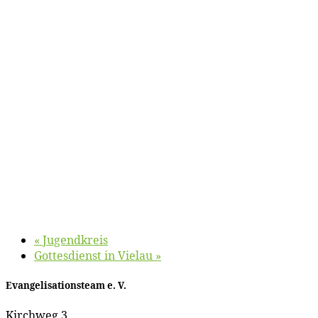
«
Ju­gend­kreis
Got­tes­dienst in Vielau
»
Evan­ge­li­sa­ti­ons­team e. V.
Kirch­weg 3