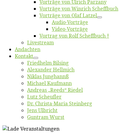
Vor­trä­ge von Ul­rich Parzany
Vor­trä­ge von Win­rich Scheffbuch
Vor­trä­ge von Olaf Latzel
Au­dio-Vor­trä­ge
Vi­deo-Vor­trä­ge
Vor­trag von Rolf Scheffbuch †
Live­stream
An­dach­ten
Kon­takt
Fried­helm Bilsing
Alex­an­der Hellmich
Ni­klas Junghannß
Mi­cha­el Kaufmann
An­dre­as „Reeds“ Riedel
Lutz Scheuf­ler
Dr. Chris­­ta-Ma­ria Steinberg
Jens Ulb­richt
Gun­tram Wurst