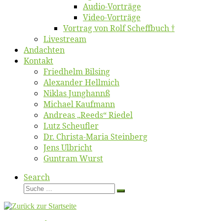
Au­dio-Vor­trä­ge
Vi­deo-Vor­trä­ge
Vor­trag von Rolf Scheffbuch †
Live­stream
An­dach­ten
Kon­takt
Fried­helm Bilsing
Alex­an­der Hellmich
Ni­klas Junghannß
Mi­cha­el Kaufmann
An­dre­as „Reeds“ Riedel
Lutz Scheuf­ler
Dr. Chris­­ta-Ma­ria Steinberg
Jens Ulb­richt
Gun­tram Wurst
Search
Suche
Suche
…