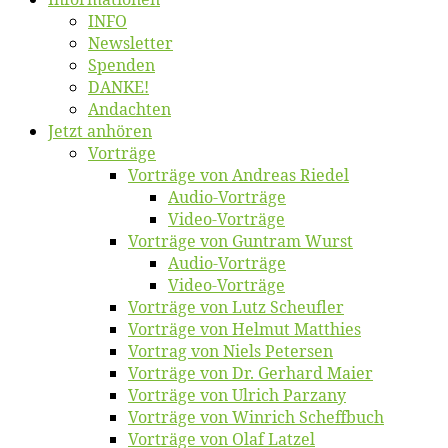
INFO
News­let­ter
Spen­den
DANKE!
An­dach­ten
Jetzt an­hö­ren
Vor­trä­ge
Vor­trä­ge von An­dre­as Riedel
Au­dio-Vor­trä­ge
Vi­deo-Vor­trä­ge
Vor­trä­ge von Gun­tram Wurst
Au­dio-Vor­trä­ge
Vi­deo-Vor­trä­ge
Vor­trä­ge von Lutz Scheufler
Vor­trä­ge von Hel­mut Matthies
Vor­trag von Niels Petersen
Vor­trä­ge von Dr. Ger­hard Maier
Vor­trä­ge von Ul­rich Parzany
Vor­trä­ge von Win­rich Scheffbuch
Vor­trä­ge von Olaf Latzel