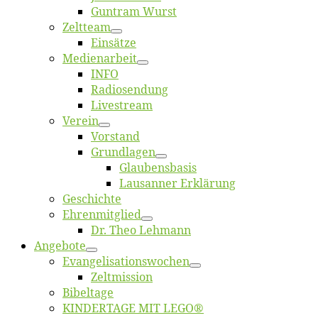
Gun­tram Wurst
Zelt­team
Ein­sät­ze
Me­di­en­ar­beit
INFO
Ra­dio­sen­dung
Live­stream
Ver­ein
Vor­stand
Grund­la­gen
Glaubens­ba­sis
Lausan­ner Erklärung
Ge­schich­te
Eh­ren­mit­glied
Dr. Theo Lehmann
An­ge­bo­te
Evangelisa­tions­wo­chen
Zelt­mis­si­on
Bi­bel­ta­ge
KINDERTAGE MIT LEGO®