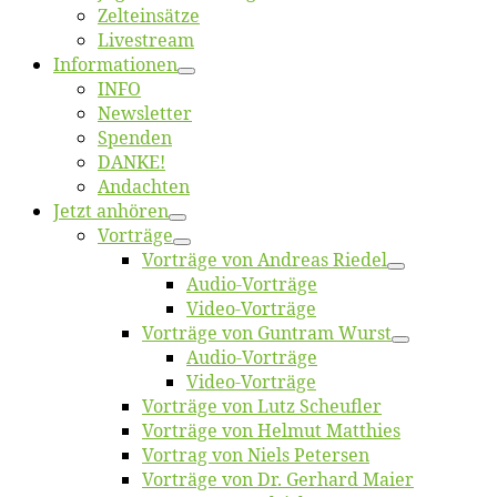
Zelt­ein­sät­ze
Live­stream
Informatio­nen
INFO
News­let­ter
Spen­den
DANKE!
An­dach­ten
Jetzt an­hö­ren
Vor­trä­ge
Vor­trä­ge von An­dre­as Riedel
Au­dio-Vor­trä­ge
Vi­deo-Vor­trä­ge
Vor­trä­ge von Gun­tram Wurst
Au­dio-Vor­trä­ge
Vi­deo-Vor­trä­ge
Vor­trä­ge von Lutz Scheufler
Vor­trä­ge von Hel­mut Matthies
Vor­trag von Niels Petersen
Vor­trä­ge von Dr. Ger­hard Maier