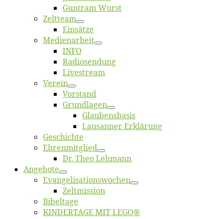
Gun­tram Wurst
Zelt­team
Ein­sät­ze
Me­di­en­ar­beit
INFO
Ra­dio­sen­dung
Live­stream
Ver­ein
Vor­stand
Grund­la­gen
Glaubens­ba­sis
Lausan­ner Erklärung
Ge­schich­te
Eh­ren­mit­glied
Dr. Theo Lehmann
An­ge­bo­te
Evangelisa­tions­wo­chen
Zelt­mis­si­on
Bi­bel­ta­ge
KINDERTAGE MIT LEGO®