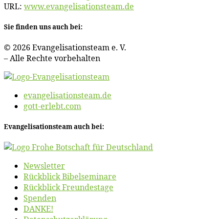
URL:
www​.evan​ge​li​sa​ti​ons​team​.de
Sie fin­den uns auch bei:
© 2026 Evan­ge­li­sa­ti­ons­team e. V.
– Al­le Rech­te vorbehalten
evangelisationsteam.de
gott-erlebt.com
Evan­ge­li­sa­ti­ons­team auch bei:
News­let­ter
Rück­blick Bibelseminare
Rück­blick Freundestage
Spen­den
DANKE!