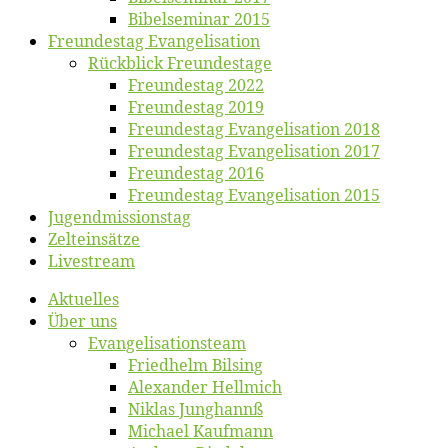
Bibelsemi­nar 2015
Freun­des­tag Evangelisation
Rück­blick Freundestage
Freun­des­tag 2022
Freun­des­tag 2019
Freun­des­tag Evan­ge­li­sa­ti­on 2018
Freun­des­tag Evan­ge­li­sa­ti­on 2017
Freun­des­tag 2016
Freun­des­tag Evan­ge­li­sa­ti­on 2015
Jugend­mis­sions­tag
Zelt­ein­sät­ze
Live­stream
Ak­tu­el­les
Über uns
Evangelisa­tions­team
Fried­helm Bilsing
Alex­an­der Hellmich
Ni­klas Junghannß
Mi­cha­el Kaufmann