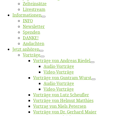
Zelt­ein­sät­ze
Live­stream
Informatio­nen
INFO
News­let­ter
Spen­den
DANKE!
An­dach­ten
Jetzt an­hö­ren
Vor­trä­ge
Vor­trä­ge von An­dre­as Riedel
Au­dio-Vor­trä­ge
Vi­deo-Vor­trä­ge
Vor­trä­ge von Gun­tram Wurst
Au­dio-Vor­trä­ge
Vi­deo-Vor­trä­ge
Vor­trä­ge von Lutz Scheufler
Vor­trä­ge von Hel­mut Matthies
Vor­trag von Niels Petersen
Vor­trä­ge von Dr. Ger­hard Maier