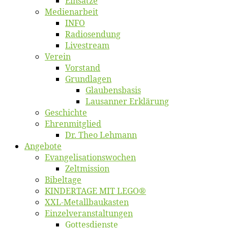
Ein­sät­ze
Me­di­en­ar­beit
INFO
Ra­dio­sen­dung
Live­stream
Ver­ein
Vor­stand
Grund­la­gen
Glaubens­ba­sis
Lausan­ner Erklärung
Ge­schich­te
Eh­ren­mit­glied
Dr. Theo Lehmann
An­ge­bo­te
Evangelisa­tions­wo­chen
Zelt­mis­si­on
Bi­bel­ta­ge
KINDERTAGE MIT LEGO®
XXL-Me­­tal­l­­bau­­kas­­ten
Einzelver­an­stal­tungen
Got­tes­diens­te