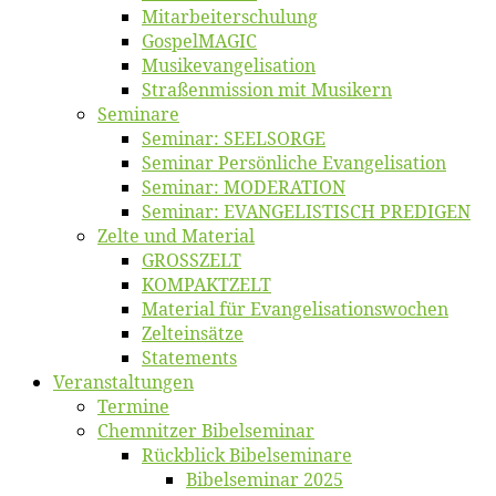
Mitarbeiter­schulung
Gos­pel­MA­GIC
Musikevan­ge­li­sa­tion
Straßenmis­sion mit Musikern
Se­mi­na­re
Se­mi­nar: SEELSORGE
Se­mi­nar Per­sön­li­che Evangelisation
Se­mi­nar: MODERATION
Se­mi­nar: EVANGELISTISCH PREDIGEN
Zel­te und Material
GROSSZELT
KOMPAKTZELT
Ma­te­ri­al für Evangelisationswochen
Zelt­ein­sät­ze
State­ments
Ver­an­stal­tun­gen
Ter­mi­ne
Chemnit­zer Bibelseminar
Rück­blick Bibelseminare
Bi­bel­se­mi­nar 2025