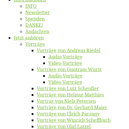
INFO
News­let­ter
Spen­den
DANKE!
An­dach­ten
Jetzt an­hö­ren
Vor­trä­ge
Vor­trä­ge von An­dre­as Riedel
Au­dio-Vor­trä­ge
Vi­deo-Vor­trä­ge
Vor­trä­ge von Gun­tram Wurst
Au­dio-Vor­trä­ge
Vi­deo-Vor­trä­ge
Vor­trä­ge von Lutz Scheufler
Vor­trä­ge von Hel­mut Matthies
Vor­trag von Niels Petersen
Vor­trä­ge von Dr. Ger­hard Maier
Vor­trä­ge von Ul­rich Parzany
Vor­trä­ge von Win­rich Scheffbuch
Vor­trä­ge von Olaf Latzel