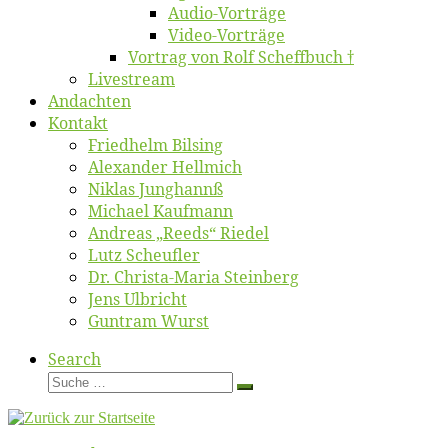
Au­dio-Vor­trä­ge
Vi­deo-Vor­trä­ge
Vor­trag von Rolf Scheffbuch †
Live­stream
An­dach­ten
Kon­takt
Fried­helm Bilsing
Alex­an­der Hellmich
Ni­klas Junghannß
Mi­cha­el Kaufmann
An­dre­as „Reeds“ Riedel
Lutz Scheuf­ler
Dr. Chris­­ta-Ma­ria Steinberg
Jens Ulb­richt
Gun­tram Wurst
Search
Suche
Suche
…