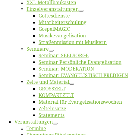
XXL-Me­­tal­l­­bau­­kas­­ten
Einzelver­an­stal­tungen
Got­tes­diens­te
Mitarbeiter­schulung
Gos­pel­MA­GIC
Musikevan­ge­li­sa­tion
Straßenmis­sion mit Musikern
Se­mi­na­re
Se­mi­nar: SEELSORGE
Se­mi­nar Per­sön­li­che Evangelisation
Se­mi­nar: MODERATION
Se­mi­nar: EVANGELISTISCH PREDIGEN
Zel­te und Material
GROSSZELT
KOMPAKTZELT
Ma­te­ri­al für Evangelisationswochen
Zelt­ein­sät­ze
State­ments
Ver­an­stal­tun­gen
Ter­mi­ne