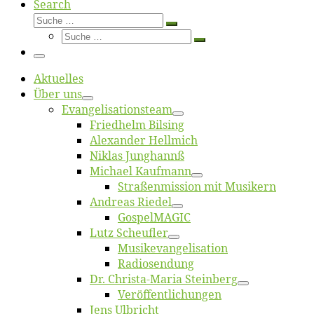
Search
Suche
Suche
Suche
…
Suche
…
Menü
Ak­tu­el­les
Über uns
Evangelisa­tions­team
Fried­helm Bilsing
Alex­an­der Hellmich
Ni­klas Junghannß
Mi­cha­el Kaufmann
Straßenmis­sion mit Musikern
An­dre­as Riedel
Gos­pel­MA­GIC
Lutz Scheuf­ler
Musikevan­ge­li­sa­tion
Ra­dio­sen­dung
Dr. Chris­­ta-Ma­ria Steinberg
Ver­öf­fent­li­chun­gen
Jens Ulb­richt