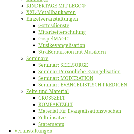
KINDERTAGE MIT LEGO®
XXL-Me­­tal­l­­bau­­kas­­ten
Einzelver­an­stal­tungen
Got­tes­diens­te
Mitarbeiter­schulung
Gos­pel­MA­GIC
Musikevan­ge­li­sa­tion
Straßenmis­sion mit Musikern
Se­mi­na­re
Se­mi­nar: SEELSORGE
Se­mi­nar Per­sön­li­che Evangelisation
Se­mi­nar: MODERATION
Se­mi­nar: EVANGELISTISCH PREDIGEN
Zel­te und Material
GROSSZELT
KOMPAKTZELT
Ma­te­ri­al für Evangelisationswochen
Zelt­ein­sät­ze
State­ments
Ver­an­stal­tun­gen