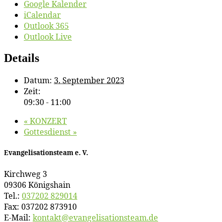
Google Kalender
iCalendar
Outlook 365
Outlook Live
Details
Datum:
3. September 2023
Zeit:
09:30 - 11:00
«
KONZERT
Got­tes­dienst
»
Evan­ge­li­sa­ti­ons­team e. V.
Kirch­weg 3
09306 Königshain
Tel.:
037202 829014
Fax: 037202 873910
E‑Mail:
kontakt@​evangelisationsteam.​de