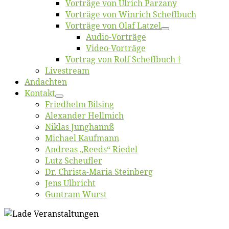
Vor­trä­ge von Ul­rich Parzany
Vor­trä­ge von Win­rich Scheffbuch
Vor­trä­ge von Olaf Latzel
Au­dio-Vor­trä­ge
Vi­deo-Vor­trä­ge
Vor­trag von Rolf Scheffbuch †
Live­stream
An­dach­ten
Kon­takt
Fried­helm Bilsing
Alex­an­der Hellmich
Ni­klas Junghannß
Mi­cha­el Kaufmann
An­dre­as „Reeds“ Riedel
Lutz Scheuf­ler
Dr. Chris­­ta-Ma­ria Steinberg
Jens Ulb­richt
Gun­tram Wurst