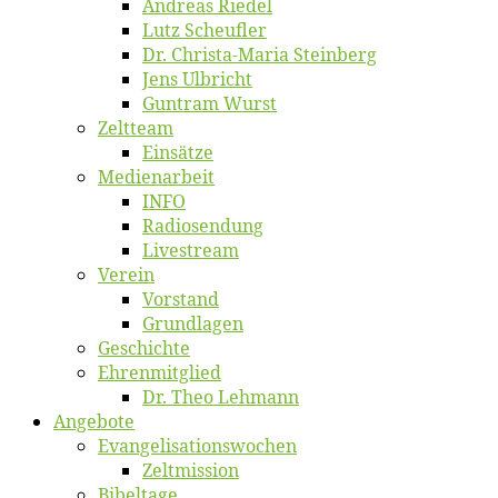
An­dre­as Riedel
Lutz Scheuf­ler
Dr. Chris­­ta-Ma­ria Steinberg
Jens Ulb­richt
Gun­tram Wurst
Zelt­team
Ein­sät­ze
Me­di­en­ar­beit
INFO
Ra­dio­sen­dung
Live­stream
Ver­ein
Vor­stand
Grund­la­gen
Ge­schich­te
Eh­ren­mit­glied
Dr. Theo Lehmann
An­ge­bo­te
Evangelisa­tions­wo­chen
Zelt­mis­si­on
Bi­bel­ta­ge