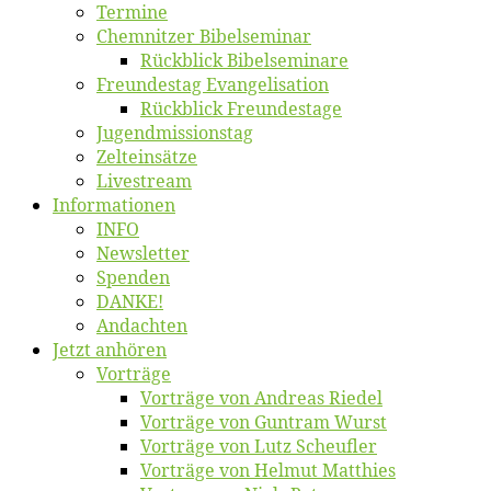
Ter­mi­ne
Chemnit­zer Bibelseminar
Rück­blick Bibelseminare
Freun­des­tag Evangelisation
Rück­blick Freundestage
Jugend­mis­sions­tag
Zelt­ein­sät­ze
Live­stream
Informatio­nen
INFO
News­let­ter
Spen­den
DANKE!
An­dach­ten
Jetzt an­hö­ren
Vor­trä­ge
Vor­trä­ge von An­dre­as Riedel
Vor­trä­ge von Gun­tram Wurst
Vor­trä­ge von Lutz Scheufler
Vor­trä­ge von Hel­mut Matthies