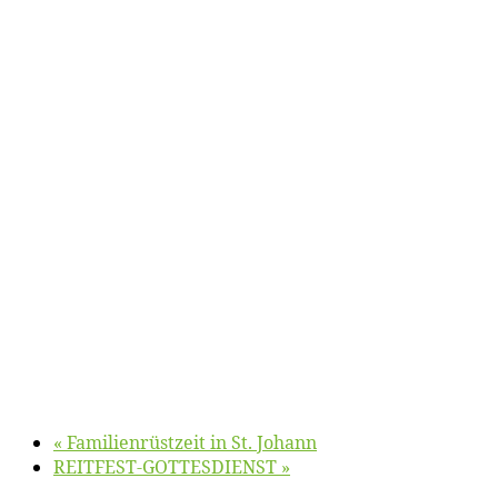
«
Fa­mi­li­en­rüst­zeit in St. Johann
REITFEST-GOTTESDIENST
»