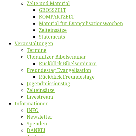
Zel­te und Material
GROSSZELT
KOMPAKTZELT
Ma­te­ri­al für Evangelisationswochen
Zelt­ein­sät­ze
State­ments
Ver­an­stal­tun­gen
Ter­mi­ne
Chemnit­zer Bibelseminar
Rück­blick Bibelseminare
Freun­des­tag Evangelisation
Rück­blick Freundestage
Jugend­mis­sions­tag
Zelt­ein­sät­ze
Live­stream
Informatio­nen
INFO
News­let­ter
Spen­den
DANKE!