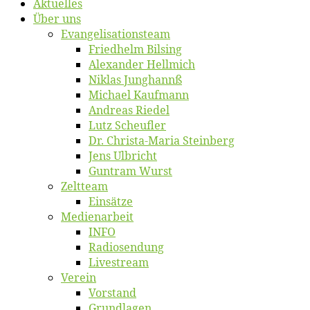
Ak­tu­el­les
Über uns
Evangelisa­tions­team
Fried­helm Bilsing
Alex­an­der Hellmich
Ni­klas Junghannß
Mi­cha­el Kaufmann
An­dre­as Riedel
Lutz Scheuf­ler
Dr. Chris­­ta-Ma­ria Steinberg
Jens Ulb­richt
Gun­tram Wurst
Zelt­team
Ein­sät­ze
Me­di­en­ar­beit
INFO
Ra­dio­sen­dung
Live­stream
Ver­ein
Vor­stand
Grund­la­gen