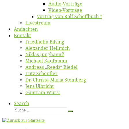
Au­dio-Vor­trä­ge
Vi­deo-Vor­trä­ge
Vor­trag von Rolf Scheffbuch †
Live­stream
An­dach­ten
Kon­takt
Fried­helm Bilsing
Alex­an­der Hellmich
Ni­klas Junghannß
Mi­cha­el Kaufmann
An­dre­as „Reeds“ Riedel
Lutz Scheuf­ler
Dr. Chris­­ta-Ma­ria Steinberg
Jens Ulb­richt
Gun­tram Wurst
Search
Suche
Suche
…