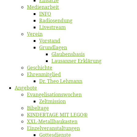
Ein­sät­ze
Me­di­en­ar­beit
INFO
Ra­dio­sen­dung
Live­stream
Ver­ein
Vor­stand
Grund­la­gen
Glaubens­ba­sis
Lausan­ner Erklärung
Ge­schich­te
Eh­ren­mit­glied
Dr. Theo Lehmann
An­ge­bo­te
Evangelisa­tions­wo­chen
Zelt­mis­si­on
Bi­bel­ta­ge
KINDERTAGE MIT LEGO®
XXL-Me­­tal­l­­bau­­kas­­ten
Einzelver­an­stal­tungen
Got­tes­diens­te