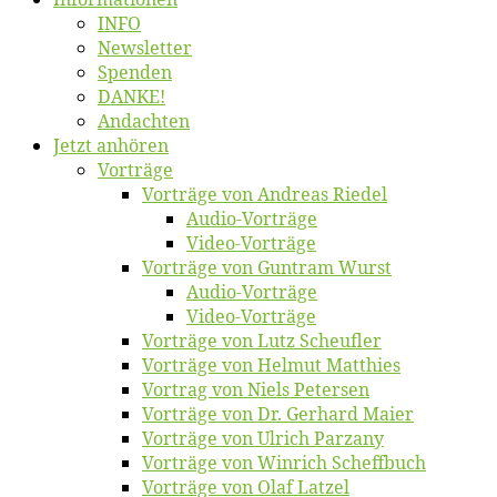
INFO
News­let­ter
Spen­den
DANKE!
An­dach­ten
Jetzt an­hö­ren
Vor­trä­ge
Vor­trä­ge von An­dre­as Riedel
Au­dio-Vor­trä­ge
Vi­deo-Vor­trä­ge
Vor­trä­ge von Gun­tram Wurst
Au­dio-Vor­trä­ge
Vi­deo-Vor­trä­ge
Vor­trä­ge von Lutz Scheufler
Vor­trä­ge von Hel­mut Matthies
Vor­trag von Niels Petersen
Vor­trä­ge von Dr. Ger­hard Maier
Vor­trä­ge von Ul­rich Parzany
Vor­trä­ge von Win­rich Scheffbuch
Vor­trä­ge von Olaf Latzel