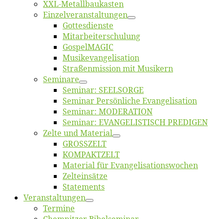
XXL-Me­­tal­l­­bau­­kas­­ten
Einzelver­an­stal­tungen
Got­tes­diens­te
Mitarbeiter­schulung
Gos­pel­MA­GIC
Musikevan­ge­li­sa­tion
Straßenmis­sion mit Musikern
Se­mi­na­re
Se­mi­nar: SEELSORGE
Se­mi­nar Per­sön­li­che Evangelisation
Se­mi­nar: MODERATION
Se­mi­nar: EVANGELISTISCH PREDIGEN
Zel­te und Material
GROSSZELT
KOMPAKTZELT
Ma­te­ri­al für Evangelisationswochen
Zelt­ein­sät­ze
State­ments
Ver­an­stal­tun­gen
Ter­mi­ne