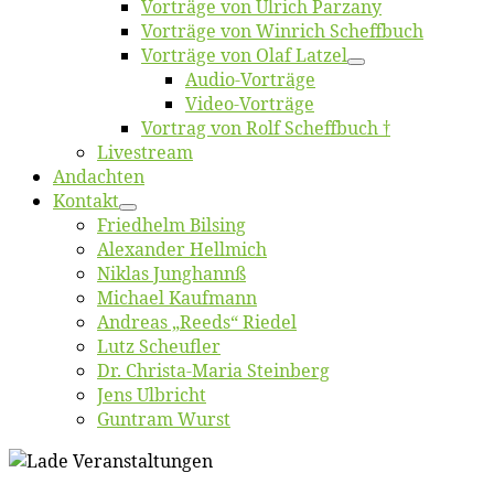
Vor­trä­ge von Ul­rich Parzany
Vor­trä­ge von Win­rich Scheffbuch
Vor­trä­ge von Olaf Latzel
Au­dio-Vor­trä­ge
Vi­deo-Vor­trä­ge
Vor­trag von Rolf Scheffbuch †
Live­stream
An­dach­ten
Kon­takt
Fried­helm Bilsing
Alex­an­der Hellmich
Ni­klas Junghannß
Mi­cha­el Kaufmann
An­dre­as „Reeds“ Riedel
Lutz Scheuf­ler
Dr. Chris­­ta-Ma­ria Steinberg
Jens Ulb­richt
Gun­tram Wurst