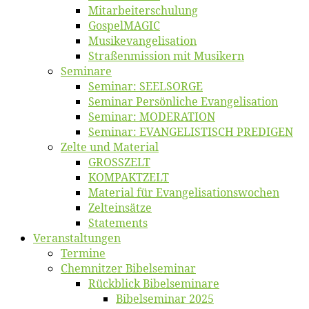
Mitarbeiter­schulung
Gos­pel­MA­GIC
Musikevan­ge­li­sa­tion
Straßenmis­sion mit Musikern
Se­mi­na­re
Se­mi­nar: SEELSORGE
Se­mi­nar Per­sön­li­che Evangelisation
Se­mi­nar: MODERATION
Se­mi­nar: EVANGELISTISCH PREDIGEN
Zel­te und Material
GROSSZELT
KOMPAKTZELT
Ma­te­ri­al für Evangelisationswochen
Zelt­ein­sät­ze
State­ments
Ver­an­stal­tun­gen
Ter­mi­ne
Chemnit­zer Bibelseminar
Rück­blick Bibelseminare
Bi­bel­se­mi­nar 2025