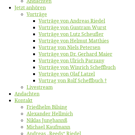
An­dach­ten
Jetzt an­hö­ren
Vor­trä­ge
Vor­trä­ge von An­dre­as Riedel
Vor­trä­ge von Gun­tram Wurst
Vor­trä­ge von Lutz Scheufler
Vor­trä­ge von Hel­mut Matthies
Vor­trag von Niels Petersen
Vor­trä­ge von Dr. Ger­hard Maier
Vor­trä­ge von Ul­rich Parzany
Vor­trä­ge von Win­rich Scheffbuch
Vor­trä­ge von Olaf Latzel
Vor­trag von Rolf Scheffbuch †
Live­stream
An­dach­ten
Kon­takt
Fried­helm Bilsing
Alex­an­der Hellmich
Ni­klas Junghannß
Mi­cha­el Kaufmann
An­dre­as „Reeds“ Riedel