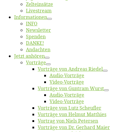
Zelt­ein­sät­ze
Live­stream
Informatio­nen
INFO
News­let­ter
Spen­den
DANKE!
An­dach­ten
Jetzt an­hö­ren
Vor­trä­ge
Vor­trä­ge von An­dre­as Riedel
Au­dio-Vor­trä­ge
Vi­deo-Vor­trä­ge
Vor­trä­ge von Gun­tram Wurst
Au­dio-Vor­trä­ge
Vi­deo-Vor­trä­ge
Vor­trä­ge von Lutz Scheufler
Vor­trä­ge von Hel­mut Matthies
Vor­trag von Niels Petersen
Vor­trä­ge von Dr. Ger­hard Maier