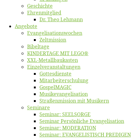
Ge­schich­te
Eh­ren­mit­glied
Dr. Theo Lehmann
An­ge­bo­te
Evangelisa­tions­wo­chen
Zelt­mis­si­on
Bi­bel­ta­ge
KINDERTAGE MIT LEGO®
XXL-Me­­tal­l­­bau­­kas­­ten
Einzelver­an­stal­tungen
Got­tes­diens­te
Mitarbeiter­schulung
Gos­pel­MA­GIC
Musikevan­ge­li­sa­tion
Straßenmis­sion mit Musikern
Se­mi­na­re
Se­mi­nar: SEELSORGE
Se­mi­nar Per­sön­li­che Evangelisation
Se­mi­nar: MODERATION
Se­mi­nar: EVANGELISTISCH PREDIGEN