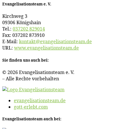
Evan­ge­li­sa­ti­ons­team e. V.
Kirch­weg 3
09306 Königshain
Tel.:
037202 829014
Fax: 037202 873910
E‑Mail:
kontakt@​evangelisationsteam.​de
URL:
www​.evan​ge​li​sa​ti​ons​team​.de
Sie fin­den uns auch bei:
© 2026 Evan­ge­li­sa­ti­ons­team e. V.
– Al­le Rech­te vorbehalten
evangelisationsteam.de
gott-erlebt.com
Evan­ge­li­sa­ti­ons­team auch bei: