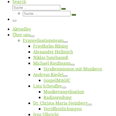
Search
Suche
Suche
Suche
…
Suche
…
Menü
Ak­tu­el­les
Über uns
Evangelisa­tions­team
Fried­helm Bilsing
Alex­an­der Hellmich
Ni­klas Junghannß
Mi­cha­el Kaufmann
Straßenmis­sion mit Musikern
An­dre­as Riedel
Gos­pel­MA­GIC
Lutz Scheuf­ler
Musikevan­ge­li­sa­tion
Ra­dio­sen­dung
Dr. Chris­­ta-Ma­ria Steinberg
Ver­öf­fent­li­chun­gen
Jens Ulb­richt