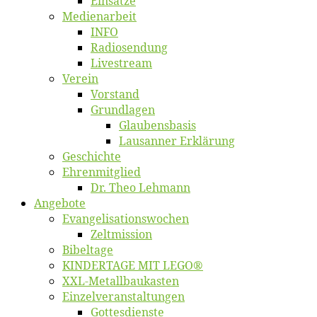
Ein­sät­ze
Me­di­en­ar­beit
INFO
Ra­dio­sen­dung
Live­stream
Ver­ein
Vor­stand
Grund­la­gen
Glaubens­ba­sis
Lausan­ner Erklärung
Ge­schich­te
Eh­ren­mit­glied
Dr. Theo Lehmann
An­ge­bo­te
Evangelisa­tions­wo­chen
Zelt­mis­si­on
Bi­bel­ta­ge
KINDERTAGE MIT LEGO®
XXL-Me­­tal­l­­bau­­kas­­ten
Einzelver­an­stal­tungen
Got­tes­diens­te