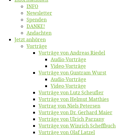
INFO
News­let­ter
Spen­den
DANKE!
An­dach­ten
Jetzt an­hö­ren
Vor­trä­ge
Vor­trä­ge von An­dre­as Riedel
Au­dio-Vor­trä­ge
Vi­deo-Vor­trä­ge
Vor­trä­ge von Gun­tram Wurst
Au­dio-Vor­trä­ge
Vi­deo-Vor­trä­ge
Vor­trä­ge von Lutz Scheufler
Vor­trä­ge von Hel­mut Matthies
Vor­trag von Niels Petersen
Vor­trä­ge von Dr. Ger­hard Maier
Vor­trä­ge von Ul­rich Parzany
Vor­trä­ge von Win­rich Scheffbuch
Vor­trä­ge von Olaf Latzel