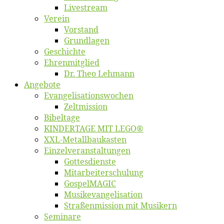
Live­stream
Ver­ein
Vor­stand
Grund­la­gen
Ge­schich­te
Eh­ren­mit­glied
Dr. Theo Lehmann
An­ge­bo­te
Evangelisa­tions­wo­chen
Zelt­mis­si­on
Bi­bel­ta­ge
KINDERTAGE MIT LEGO®
XXL-Me­­tal­l­­bau­­kas­­ten
Einzelver­an­stal­tungen
Got­tes­diens­te
Mitarbeiter­schulung
Gos­pel­MA­GIC
Musikevan­ge­li­sa­tion
Straßenmis­sion mit Musikern
Se­mi­na­re