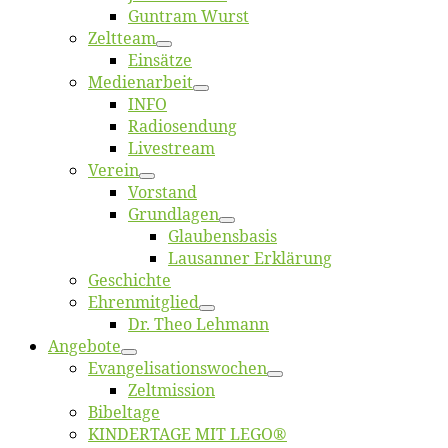
Gun­tram Wurst
Zelt­team
Ein­sät­ze
Me­di­en­ar­beit
INFO
Ra­dio­sen­dung
Live­stream
Ver­ein
Vor­stand
Grund­la­gen
Glaubens­ba­sis
Lausan­ner Erklärung
Ge­schich­te
Eh­ren­mit­glied
Dr. Theo Lehmann
An­ge­bo­te
Evangelisa­tions­wo­chen
Zelt­mis­si­on
Bi­bel­ta­ge
KINDERTAGE MIT LEGO®