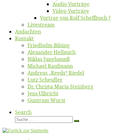
Au­dio-Vor­trä­ge
Vi­deo-Vor­trä­ge
Vor­trag von Rolf Scheffbuch †
Live­stream
An­dach­ten
Kon­takt
Fried­helm Bilsing
Alex­an­der Hellmich
Ni­klas Junghannß
Mi­cha­el Kaufmann
An­dre­as „Reeds“ Riedel
Lutz Scheuf­ler
Dr. Chris­­ta-Ma­ria Steinberg
Jens Ulb­richt
Gun­tram Wurst
Search
Suche
Suche
…