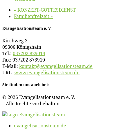
«
KONZERT-GOTTESDIENST
Fa­mi­li­en­frei­zeit
»
Evan­ge­li­sa­ti­ons­team e. V.
Kirch­weg 3
09306 Königshain
Tel.:
037202 829014
Fax: 037202 873910
E‑Mail:
kontakt@​evangelisationsteam.​de
URL:
www​.evan​ge​li​sa​ti​ons​team​.de
Sie fin­den uns auch bei:
© 2026 Evan­ge­li­sa­ti­ons­team e. V.
– Al­le Rech­te vorbehalten
evangelisationsteam.de