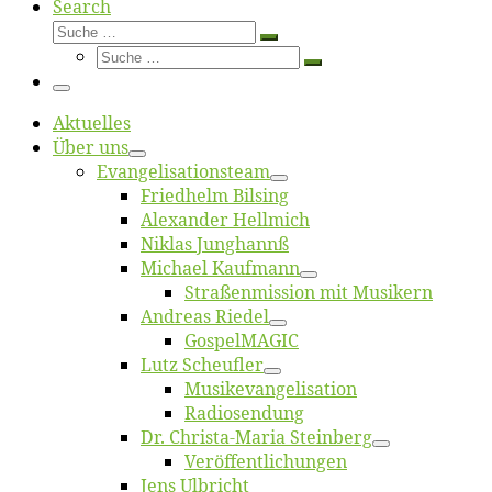
Search
Suche
Suche
Suche
…
Suche
…
Menü
Ak­tu­el­les
Über uns
Evangelisa­tions­team
Fried­helm Bilsing
Alex­an­der Hellmich
Ni­klas Junghannß
Mi­cha­el Kaufmann
Straßenmis­sion mit Musikern
An­dre­as Riedel
Gos­pel­MA­GIC
Lutz Scheuf­ler
Musikevan­ge­li­sa­tion
Ra­dio­sen­dung
Dr. Chris­­ta-Ma­ria Steinberg
Ver­öf­fent­li­chun­gen
Jens Ulb­richt