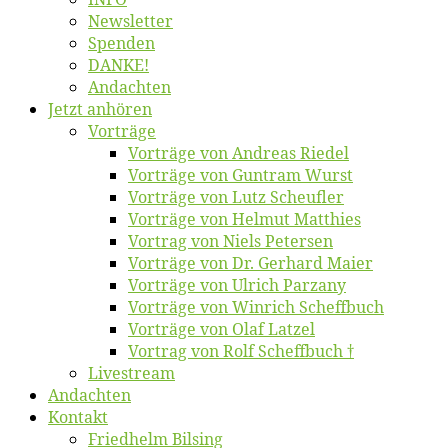
News­let­ter
Spen­den
DANKE!
An­dach­ten
Jetzt an­hö­ren
Vor­trä­ge
Vor­trä­ge von An­dre­as Riedel
Vor­trä­ge von Gun­tram Wurst
Vor­trä­ge von Lutz Scheufler
Vor­trä­ge von Hel­mut Matthies
Vor­trag von Niels Petersen
Vor­trä­ge von Dr. Ger­hard Maier
Vor­trä­ge von Ul­rich Parzany
Vor­trä­ge von Win­rich Scheffbuch
Vor­trä­ge von Olaf Latzel
Vor­trag von Rolf Scheffbuch †
Live­stream
An­dach­ten
Kon­takt
Fried­helm Bilsing