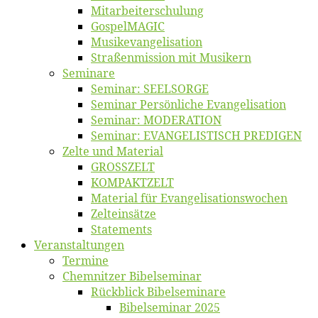
Mitarbeiter­schulung
Gos­pel­MA­GIC
Musikevan­ge­li­sa­tion
Straßenmis­sion mit Musikern
Se­mi­na­re
Se­mi­nar: SEELSORGE
Se­mi­nar Per­sön­li­che Evangelisation
Se­mi­nar: MODERATION
Se­mi­nar: EVANGELISTISCH PREDIGEN
Zel­te und Material
GROSSZELT
KOMPAKTZELT
Ma­te­ri­al für Evangelisationswochen
Zelt­ein­sät­ze
State­ments
Ver­an­stal­tun­gen
Ter­mi­ne
Chemnit­zer Bibelseminar
Rück­blick Bibelseminare
Bi­bel­se­mi­nar 2025