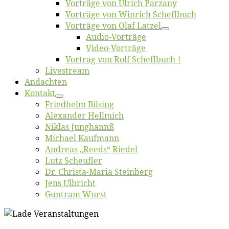
Vor­trä­ge von Ul­rich Parzany
Vor­trä­ge von Win­rich Scheffbuch
Vor­trä­ge von Olaf Latzel
Au­dio-Vor­trä­ge
Vi­deo-Vor­trä­ge
Vor­trag von Rolf Scheffbuch †
Live­stream
An­dach­ten
Kon­takt
Fried­helm Bilsing
Alex­an­der Hellmich
Ni­klas Junghannß
Mi­cha­el Kaufmann
An­dre­as „Reeds“ Riedel
Lutz Scheuf­ler
Dr. Chris­­ta-Ma­ria Steinberg
Jens Ulb­richt
Gun­tram Wurst