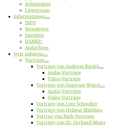
Zelt­ein­sät­ze
Live­stream
Informatio­nen
INFO
News­let­ter
Spen­den
DANKE!
An­dach­ten
Jetzt an­hö­ren
Vor­trä­ge
Vor­trä­ge von An­dre­as Riedel
Au­dio-Vor­trä­ge
Vi­deo-Vor­trä­ge
Vor­trä­ge von Gun­tram Wurst
Au­dio-Vor­trä­ge
Vi­deo-Vor­trä­ge
Vor­trä­ge von Lutz Scheufler
Vor­trä­ge von Hel­mut Matthies
Vor­trag von Niels Petersen
Vor­trä­ge von Dr. Ger­hard Maier