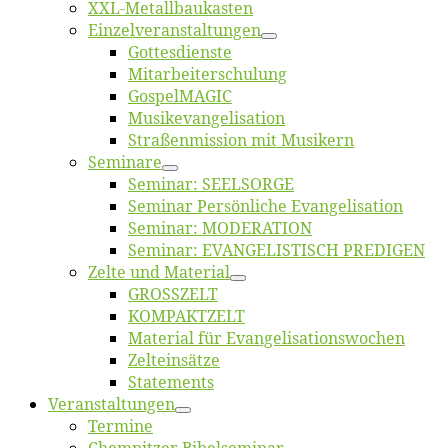
XXL-Me­­tal­l­­bau­­kas­­ten
Einzelver­an­stal­tungen
Got­tes­diens­te
Mitarbeiter­schulung
Gos­pel­MA­GIC
Musikevan­ge­li­sa­tion
Straßenmis­sion mit Musikern
Se­mi­na­re
Se­mi­nar: SEELSORGE
Se­mi­nar Per­sön­li­che Evangelisation
Se­mi­nar: MODERATION
Se­mi­nar: EVANGELISTISCH PREDIGEN
Zel­te und Material
GROSSZELT
KOMPAKTZELT
Ma­te­ri­al für Evangelisationswochen
Zelt­ein­sät­ze
State­ments
Ver­an­stal­tun­gen
Ter­mi­ne