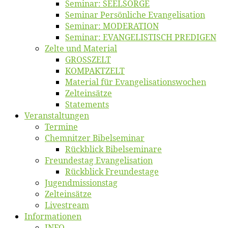
Se­mi­nar: SEELSORGE
Se­mi­nar Per­sön­li­che Evangelisation
Se­mi­nar: MODERATION
Se­mi­nar: EVANGELISTISCH PREDIGEN
Zel­te und Material
GROSSZELT
KOMPAKTZELT
Ma­te­ri­al für Evangelisationswochen
Zelt­ein­sät­ze
State­ments
Ver­an­stal­tun­gen
Ter­mi­ne
Chemnit­zer Bibelseminar
Rück­blick Bibelseminare
Freun­des­tag Evangelisation
Rück­blick Freundestage
Jugend­mis­sions­tag
Zelt­ein­sät­ze
Live­stream
Informatio­nen
INFO