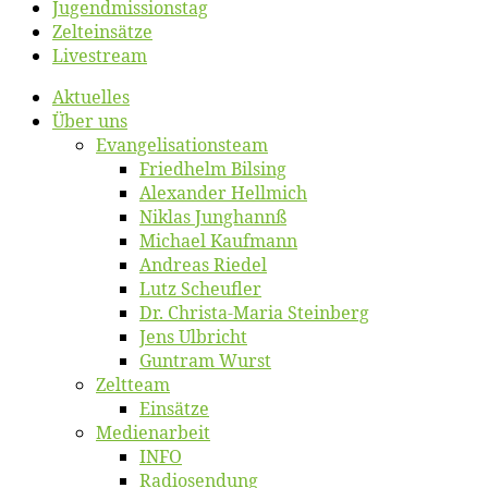
Jugend­mis­sions­tag
Zelt­ein­sät­ze
Live­stream
Ak­tu­el­les
Über uns
Evangelisa­tions­team
Fried­helm Bilsing
Alex­an­der Hellmich
Ni­klas Junghannß
Mi­cha­el Kaufmann
An­dre­as Riedel
Lutz Scheuf­ler
Dr. Chris­­ta-Ma­ria Steinberg
Jens Ulb­richt
Gun­tram Wurst
Zelt­team
Ein­sät­ze
Me­di­en­ar­beit
INFO
Ra­dio­sen­dung