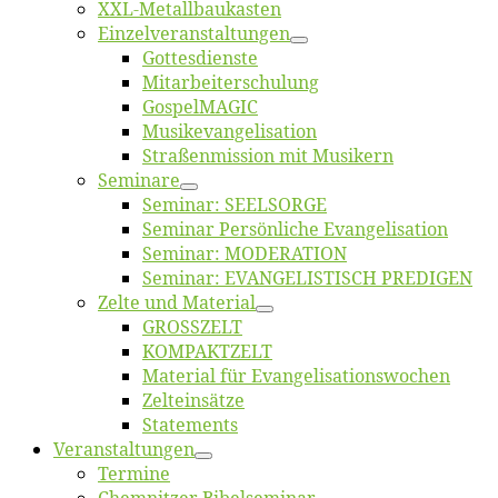
XXL-Me­­tal­l­­bau­­kas­­ten
Einzelver­an­stal­tungen
Got­tes­diens­te
Mitarbeiter­schulung
Gos­pel­MA­GIC
Musikevan­ge­li­sa­tion
Straßenmis­sion mit Musikern
Se­mi­na­re
Se­mi­nar: SEELSORGE
Se­mi­nar Per­sön­li­che Evangelisation
Se­mi­nar: MODERATION
Se­mi­nar: EVANGELISTISCH PREDIGEN
Zel­te und Material
GROSSZELT
KOMPAKTZELT
Ma­te­ri­al für Evangelisationswochen
Zelt­ein­sät­ze
State­ments
Ver­an­stal­tun­gen
Ter­mi­ne