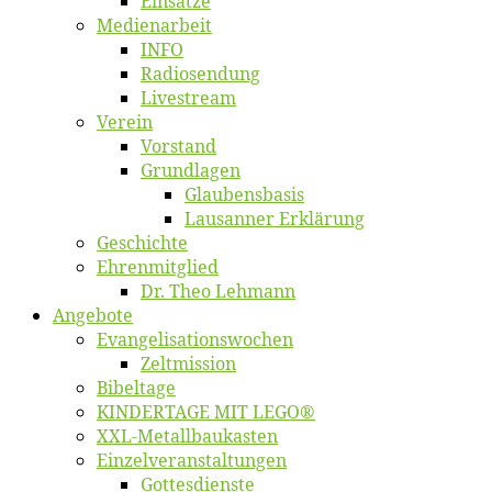
Ein­sät­ze
Me­di­en­ar­beit
INFO
Ra­dio­sen­dung
Live­stream
Ver­ein
Vor­stand
Grund­la­gen
Glaubens­ba­sis
Lausan­ner Erklärung
Ge­schich­te
Eh­ren­mit­glied
Dr. Theo Lehmann
An­ge­bo­te
Evangelisa­tions­wo­chen
Zelt­mis­si­on
Bi­bel­ta­ge
KINDERTAGE MIT LEGO®
XXL-Me­­tal­l­­bau­­kas­­ten
Einzelver­an­stal­tungen
Got­tes­diens­te