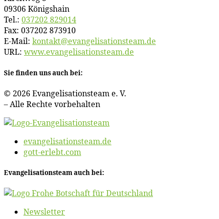
09306 Königshain
Tel.:
037202 829014
Fax: 037202 873910
E‑Mail:
kontakt@​evangelisationsteam.​de
URL:
www​.evan​ge​li​sa​ti​ons​team​.de
Sie fin­den uns auch bei:
© 2026 Evan­ge­li­sa­ti­ons­team e. V.
– Al­le Rech­te vorbehalten
evangelisationsteam.de
gott-erlebt.com
Evan­ge­li­sa­ti­ons­team auch bei:
News­let­ter