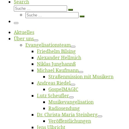
Search
Suche
Suche
Suche
…
Suche
…
Menü
Ak­tu­el­les
Über uns
Evangelisa­tions­team
Fried­helm Bilsing
Alex­an­der Hellmich
Ni­klas Junghannß
Mi­cha­el Kaufmann
Straßenmis­sion mit Musikern
An­dre­as Riedel
Gos­pel­MA­GIC
Lutz Scheuf­ler
Musikevan­ge­li­sa­tion
Ra­dio­sen­dung
Dr. Chris­­ta-Ma­ria Steinberg
Ver­öf­fent­li­chun­gen
Jens Ulb­richt