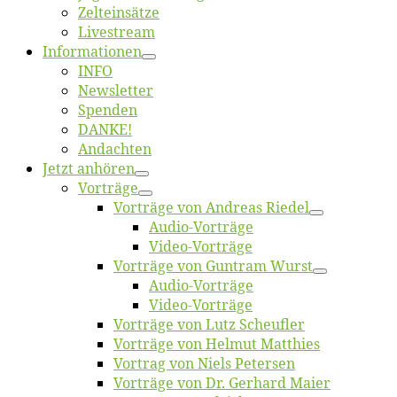
Zelt­ein­sät­ze
Live­stream
Informatio­nen
INFO
News­let­ter
Spen­den
DANKE!
An­dach­ten
Jetzt an­hö­ren
Vor­trä­ge
Vor­trä­ge von An­dre­as Riedel
Au­dio-Vor­trä­ge
Vi­deo-Vor­trä­ge
Vor­trä­ge von Gun­tram Wurst
Au­dio-Vor­trä­ge
Vi­deo-Vor­trä­ge
Vor­trä­ge von Lutz Scheufler
Vor­trä­ge von Hel­mut Matthies
Vor­trag von Niels Petersen
Vor­trä­ge von Dr. Ger­hard Maier