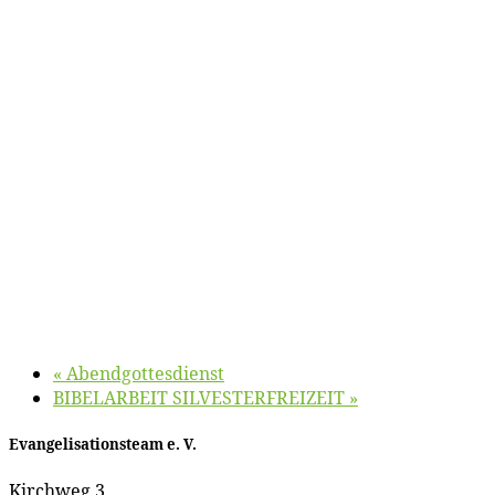
«
Abend­got­tes­dienst
BIBELARBEIT SILVESTERFREIZEIT
»
Evan­ge­li­sa­ti­ons­team e. V.
Kirch­weg 3