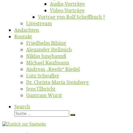
Au­dio-Vor­trä­ge
Vi­deo-Vor­trä­ge
Vor­trag von Rolf Scheffbuch †
Live­stream
An­dach­ten
Kon­takt
Fried­helm Bilsing
Alex­an­der Hellmich
Ni­klas Junghannß
Mi­cha­el Kaufmann
An­dre­as „Reeds“ Riedel
Lutz Scheuf­ler
Dr. Chris­­ta-Ma­ria Steinberg
Jens Ulb­richt
Gun­tram Wurst
Search
Suche
Suche
…