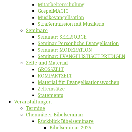
Mitarbeiter­schulung
Gos­pel­MA­GIC
Musikevan­ge­li­sa­tion
Straßenmis­sion mit Musikern
Se­mi­na­re
Se­mi­nar: SEELSORGE
Se­mi­nar Per­sön­li­che Evangelisation
Se­mi­nar: MODERATION
Se­mi­nar: EVANGELISTISCH PREDIGEN
Zel­te und Material
GROSSZELT
KOMPAKTZELT
Ma­te­ri­al für Evangelisationswochen
Zelt­ein­sät­ze
State­ments
Ver­an­stal­tun­gen
Ter­mi­ne
Chemnit­zer Bibelseminar
Rück­blick Bibelseminare
Bi­bel­se­mi­nar 2025