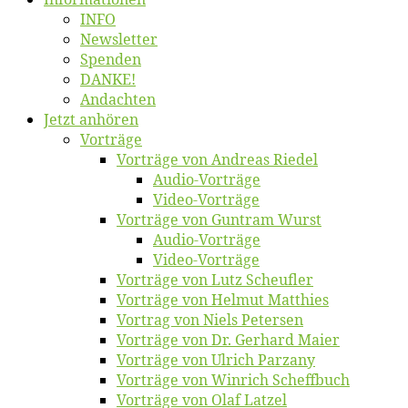
INFO
News­let­ter
Spen­den
DANKE!
An­dach­ten
Jetzt an­hö­ren
Vor­trä­ge
Vor­trä­ge von An­dre­as Riedel
Au­dio-Vor­trä­ge
Vi­deo-Vor­trä­ge
Vor­trä­ge von Gun­tram Wurst
Au­dio-Vor­trä­ge
Vi­deo-Vor­trä­ge
Vor­trä­ge von Lutz Scheufler
Vor­trä­ge von Hel­mut Matthies
Vor­trag von Niels Petersen
Vor­trä­ge von Dr. Ger­hard Maier
Vor­trä­ge von Ul­rich Parzany
Vor­trä­ge von Win­rich Scheffbuch
Vor­trä­ge von Olaf Latzel