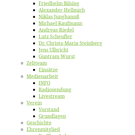
Fried­helm Bilsing
Alex­an­der Hellmich
Ni­klas Junghannß
Mi­cha­el Kaufmann
An­dre­as Riedel
Lutz Scheuf­ler
Dr. Chris­­ta-Ma­ria Steinberg
Jens Ulb­richt
Gun­tram Wurst
Zelt­team
Ein­sät­ze
Me­di­en­ar­beit
INFO
Ra­dio­sen­dung
Live­stream
Ver­ein
Vor­stand
Grund­la­gen
Ge­schich­te
Eh­ren­mit­glied