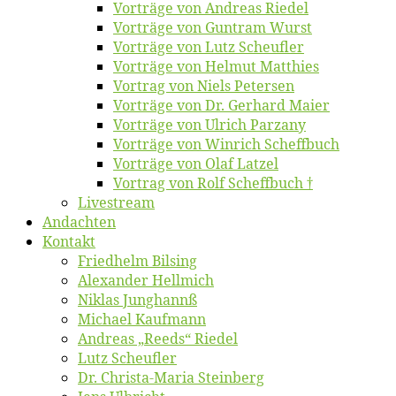
Vor­trä­ge von An­dre­as Riedel
Vor­trä­ge von Gun­tram Wurst
Vor­trä­ge von Lutz Scheufler
Vor­trä­ge von Hel­mut Matthies
Vor­trag von Niels Petersen
Vor­trä­ge von Dr. Ger­hard Maier
Vor­trä­ge von Ul­rich Parzany
Vor­trä­ge von Win­rich Scheffbuch
Vor­trä­ge von Olaf Latzel
Vor­trag von Rolf Scheffbuch †
Live­stream
An­dach­ten
Kon­takt
Fried­helm Bilsing
Alex­an­der Hellmich
Ni­klas Junghannß
Mi­cha­el Kaufmann
An­dre­as „Reeds“ Riedel
Lutz Scheuf­ler
Dr. Chris­­ta-Ma­ria Steinberg