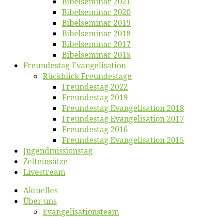
Bi­bel­se­mi­nar 2021
Bi­bel­se­mi­nar 2020
Bi­bel­se­mi­nar 2019
Bi­bel­se­mi­nar 2018
Bibelsemi­nar 2017
Bibelsemi­nar 2015
Freun­des­tag Evangelisation
Rück­blick Freundestage
Freun­des­tag 2022
Freun­des­tag 2019
Freun­des­tag Evan­ge­li­sa­ti­on 2018
Freun­des­tag Evan­ge­li­sa­ti­on 2017
Freun­des­tag 2016
Freun­des­tag Evan­ge­li­sa­ti­on 2015
Jugend­mis­sions­tag
Zelt­ein­sät­ze
Live­stream
Ak­tu­el­les
Über uns
Evangelisa­tions­team