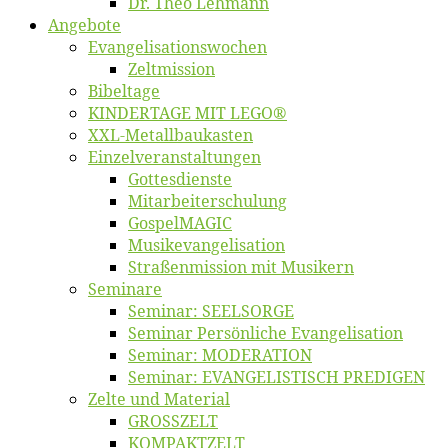
Dr. Theo Lehmann
An­ge­bo­te
Evangelisa­tions­wo­chen
Zelt­mis­si­on
Bi­bel­ta­ge
KINDERTAGE MIT LEGO®
XXL-Me­­tal­l­­bau­­kas­­ten
Einzelver­an­stal­tungen
Got­tes­diens­te
Mitarbeiter­schulung
Gos­pel­MA­GIC
Musikevan­ge­li­sa­tion
Straßenmis­sion mit Musikern
Se­mi­na­re
Se­mi­nar: SEELSORGE
Se­mi­nar Per­sön­li­che Evangelisation
Se­mi­nar: MODERATION
Se­mi­nar: EVANGELISTISCH PREDIGEN
Zel­te und Material
GROSSZELT
KOMPAKTZELT