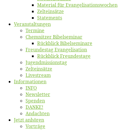
Ma­te­ri­al für Evangelisationswochen
Zelt­ein­sät­ze
State­ments
Ver­an­stal­tun­gen
Ter­mi­ne
Chemnit­zer Bibelseminar
Rück­blick Bibelseminare
Freun­des­tag Evangelisation
Rück­blick Freundestage
Jugend­mis­sions­tag
Zelt­ein­sät­ze
Live­stream
Informatio­nen
INFO
News­let­ter
Spen­den
DANKE!
An­dach­ten
Jetzt an­hö­ren
Vor­trä­ge