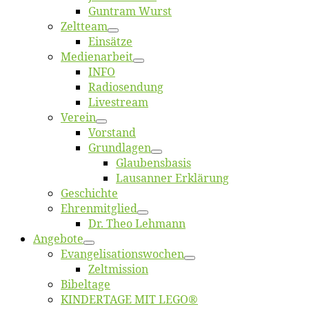
Gun­tram Wurst
Zelt­team
Ein­sät­ze
Me­di­en­ar­beit
INFO
Ra­dio­sen­dung
Live­stream
Ver­ein
Vor­stand
Grund­la­gen
Glaubens­ba­sis
Lausan­ner Erklärung
Ge­schich­te
Eh­ren­mit­glied
Dr. Theo Lehmann
An­ge­bo­te
Evangelisa­tions­wo­chen
Zelt­mis­si­on
Bi­bel­ta­ge
KINDERTAGE MIT LEGO®