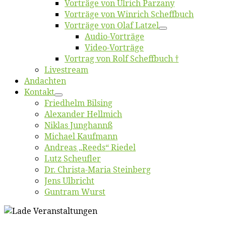
Vor­trä­ge von Ul­rich Parzany
Vor­trä­ge von Win­rich Scheffbuch
Vor­trä­ge von Olaf Latzel
Au­dio-Vor­trä­ge
Vi­deo-Vor­trä­ge
Vor­trag von Rolf Scheffbuch †
Live­stream
An­dach­ten
Kon­takt
Fried­helm Bilsing
Alex­an­der Hellmich
Ni­klas Junghannß
Mi­cha­el Kaufmann
An­dre­as „Reeds“ Riedel
Lutz Scheuf­ler
Dr. Chris­­ta-Ma­ria Steinberg
Jens Ulb­richt
Gun­tram Wurst