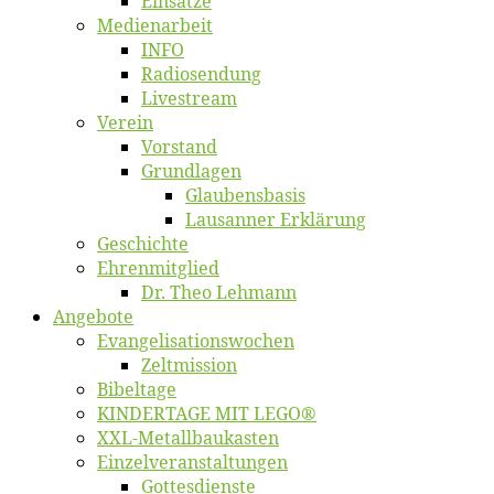
Ein­sät­ze
Me­di­en­ar­beit
INFO
Ra­dio­sen­dung
Live­stream
Ver­ein
Vor­stand
Grund­la­gen
Glaubens­ba­sis
Lausan­ner Erklärung
Ge­schich­te
Eh­ren­mit­glied
Dr. Theo Lehmann
An­ge­bo­te
Evangelisa­tions­wo­chen
Zelt­mis­si­on
Bi­bel­ta­ge
KINDERTAGE MIT LEGO®
XXL-Me­­tal­l­­bau­­kas­­ten
Einzelver­an­stal­tungen
Got­tes­diens­te