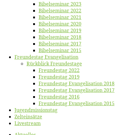
Bi­bel­se­mi­nar 2023
Bi­bel­se­mi­nar 2022
Bi­bel­se­mi­nar 2021
Bi­bel­se­mi­nar 2020
Bi­bel­se­mi­nar 2019
Bi­bel­se­mi­nar 2018
Bibelsemi­nar 2017
Bibelsemi­nar 2015
Freun­des­tag Evangelisation
Rück­blick Freundestage
Freun­des­tag 2022
Freun­des­tag 2019
Freun­des­tag Evan­ge­li­sa­ti­on 2018
Freun­des­tag Evan­ge­li­sa­ti­on 2017
Freun­des­tag 2016
Freun­des­tag Evan­ge­li­sa­ti­on 2015
Jugend­mis­sions­tag
Zelt­ein­sät­ze
Live­stream
Ak­tu­el­les