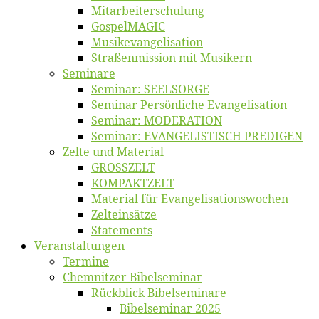
Mitarbeiter­schulung
Gos­pel­MA­GIC
Musikevan­ge­li­sa­tion
Straßenmis­sion mit Musikern
Se­mi­na­re
Se­mi­nar: SEELSORGE
Se­mi­nar Per­sön­li­che Evangelisation
Se­mi­nar: MODERATION
Se­mi­nar: EVANGELISTISCH PREDIGEN
Zel­te und Material
GROSSZELT
KOMPAKTZELT
Ma­te­ri­al für Evangelisationswochen
Zelt­ein­sät­ze
State­ments
Ver­an­stal­tun­gen
Ter­mi­ne
Chemnit­zer Bibelseminar
Rück­blick Bibelseminare
Bi­bel­se­mi­nar 2025