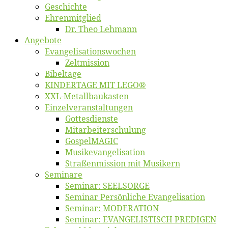
Ge­schich­te
Eh­ren­mit­glied
Dr. Theo Lehmann
An­ge­bo­te
Evangelisa­tions­wo­chen
Zelt­mis­si­on
Bi­bel­ta­ge
KINDERTAGE MIT LEGO®
XXL-Me­­tal­l­­bau­­kas­­ten
Einzelver­an­stal­tungen
Got­tes­diens­te
Mitarbeiter­schulung
Gos­pel­MA­GIC
Musikevan­ge­li­sa­tion
Straßenmis­sion mit Musikern
Se­mi­na­re
Se­mi­nar: SEELSORGE
Se­mi­nar Per­sön­li­che Evangelisation
Se­mi­nar: MODERATION
Se­mi­nar: EVANGELISTISCH PREDIGEN