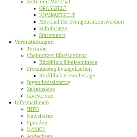
Zel­te und Material
GROSSZELT
KOMPAKTZELT
Ma­te­ri­al für Evangelisationswochen
Zelt­ein­sät­ze
State­ments
Ver­an­stal­tun­gen
Ter­mi­ne
Chemnit­zer Bibelseminar
Rück­blick Bibelseminare
Freun­des­tag Evangelisation
Rück­blick Freundestage
Jugend­mis­sions­tag
Zelt­ein­sät­ze
Live­stream
Informatio­nen
INFO
News­let­ter
Spen­den
DANKE!
An­dach­ten