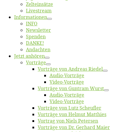
Zelt­ein­sät­ze
Live­stream
Informatio­nen
INFO
News­let­ter
Spen­den
DANKE!
An­dach­ten
Jetzt an­hö­ren
Vor­trä­ge
Vor­trä­ge von An­dre­as Riedel
Au­dio-Vor­trä­ge
Vi­deo-Vor­trä­ge
Vor­trä­ge von Gun­tram Wurst
Au­dio-Vor­trä­ge
Vi­deo-Vor­trä­ge
Vor­trä­ge von Lutz Scheufler
Vor­trä­ge von Hel­mut Matthies
Vor­trag von Niels Petersen
Vor­trä­ge von Dr. Ger­hard Maier