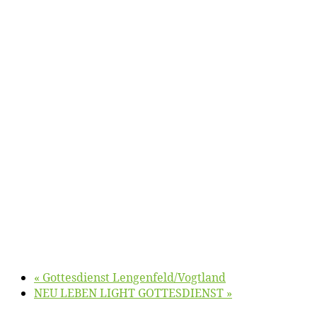
«
Got­tes­dienst Lengenfeld/​Vogtland
NEU LEBEN LIGHT GOTTESDIENST
»