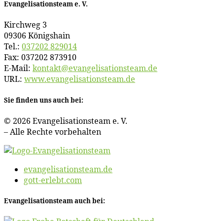
Evan­ge­li­sa­ti­ons­team e. V.
Kirch­weg 3
09306 Königshain
Tel.:
037202 829014
Fax: 037202 873910
E‑Mail:
kontakt@​evangelisationsteam.​de
URL:
www​.evan​ge​li​sa​ti​ons​team​.de
Sie fin­den uns auch bei:
© 2026 Evan­ge­li­sa­ti­ons­team e. V.
– Al­le Rech­te vorbehalten
evangelisationsteam.de
gott-erlebt.com
Evan­ge­li­sa­ti­ons­team auch bei: