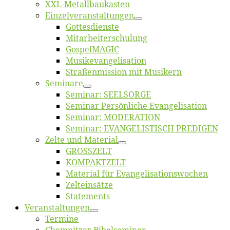
XXL-Me­­tal­l­­bau­­kas­­ten
Einzelver­an­stal­tungen
Got­tes­diens­te
Mitarbeiter­schulung
Gos­pel­MA­GIC
Musikevan­ge­li­sa­tion
Straßenmis­sion mit Musikern
Se­mi­na­re
Se­mi­nar: SEELSORGE
Se­mi­nar Per­sön­li­che Evangelisation
Se­mi­nar: MODERATION
Se­mi­nar: EVANGELISTISCH PREDIGEN
Zel­te und Material
GROSSZELT
KOMPAKTZELT
Ma­te­ri­al für Evangelisationswochen
Zelt­ein­sät­ze
State­ments
Ver­an­stal­tun­gen
Ter­mi­ne