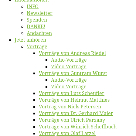
INFO
News­let­ter
Spen­den
DANKE!
An­dach­ten
Jetzt an­hö­ren
Vor­trä­ge
Vor­trä­ge von An­dre­as Riedel
Au­dio-Vor­trä­ge
Vi­deo-Vor­trä­ge
Vor­trä­ge von Gun­tram Wurst
Au­dio-Vor­trä­ge
Vi­deo-Vor­trä­ge
Vor­trä­ge von Lutz Scheufler
Vor­trä­ge von Hel­mut Matthies
Vor­trag von Niels Petersen
Vor­trä­ge von Dr. Ger­hard Maier
Vor­trä­ge von Ul­rich Parzany
Vor­trä­ge von Win­rich Scheffbuch
Vor­trä­ge von Olaf Latzel