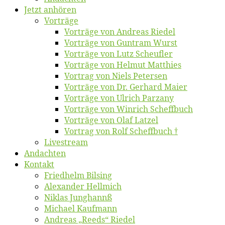
Jetzt an­hö­ren
Vor­trä­ge
Vor­trä­ge von An­dre­as Riedel
Vor­trä­ge von Gun­tram Wurst
Vor­trä­ge von Lutz Scheufler
Vor­trä­ge von Hel­mut Matthies
Vor­trag von Niels Petersen
Vor­trä­ge von Dr. Ger­hard Maier
Vor­trä­ge von Ul­rich Parzany
Vor­trä­ge von Win­rich Scheffbuch
Vor­trä­ge von Olaf Latzel
Vor­trag von Rolf Scheffbuch †
Live­stream
An­dach­ten
Kon­takt
Fried­helm Bilsing
Alex­an­der Hellmich
Ni­klas Junghannß
Mi­cha­el Kaufmann
An­dre­as „Reeds“ Riedel