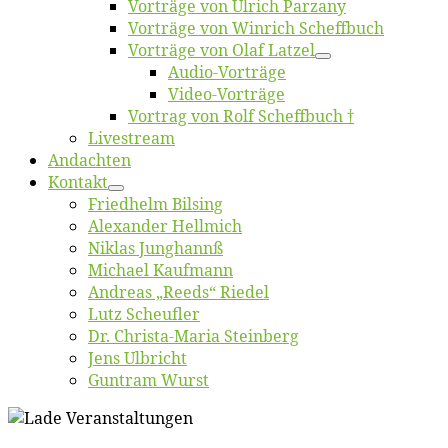
Vor­trä­ge von Ul­rich Parzany
Vor­trä­ge von Win­rich Scheffbuch
Vor­trä­ge von Olaf Latzel
Au­dio-Vor­trä­ge
Vi­deo-Vor­trä­ge
Vor­trag von Rolf Scheffbuch †
Live­stream
An­dach­ten
Kon­takt
Fried­helm Bilsing
Alex­an­der Hellmich
Ni­klas Junghannß
Mi­cha­el Kaufmann
An­dre­as „Reeds“ Riedel
Lutz Scheuf­ler
Dr. Chris­­ta-Ma­ria Steinberg
Jens Ulb­richt
Gun­tram Wurst