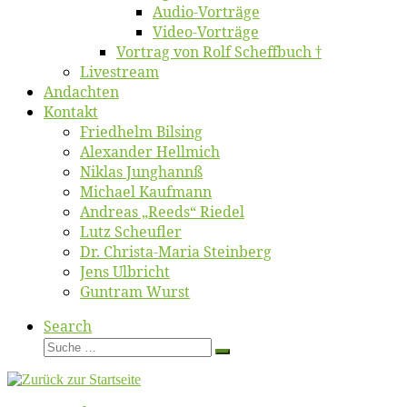
Au­dio-Vor­trä­ge
Vi­deo-Vor­trä­ge
Vor­trag von Rolf Scheffbuch †
Live­stream
An­dach­ten
Kon­takt
Fried­helm Bilsing
Alex­an­der Hellmich
Ni­klas Junghannß
Mi­cha­el Kaufmann
An­dre­as „Reeds“ Riedel
Lutz Scheuf­ler
Dr. Chris­­ta-Ma­ria Steinberg
Jens Ulb­richt
Gun­tram Wurst
Search
Suche
Suche
…