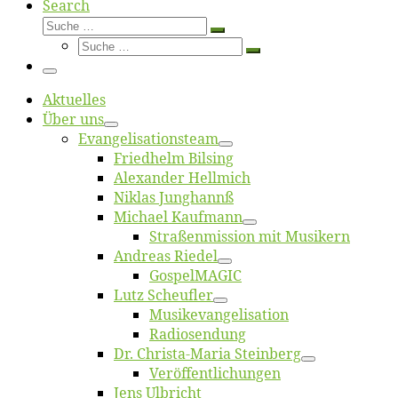
Search
Suche
Suche
Suche
…
Suche
…
Menü
Ak­tu­el­les
Über uns
Evangelisa­tions­team
Fried­helm Bilsing
Alex­an­der Hellmich
Ni­klas Junghannß
Mi­cha­el Kaufmann
Straßenmis­sion mit Musikern
An­dre­as Riedel
Gos­pel­MA­GIC
Lutz Scheuf­ler
Musikevan­ge­li­sa­tion
Ra­dio­sen­dung
Dr. Chris­­ta-Ma­ria Steinberg
Ver­öf­fent­li­chun­gen
Jens Ulb­richt