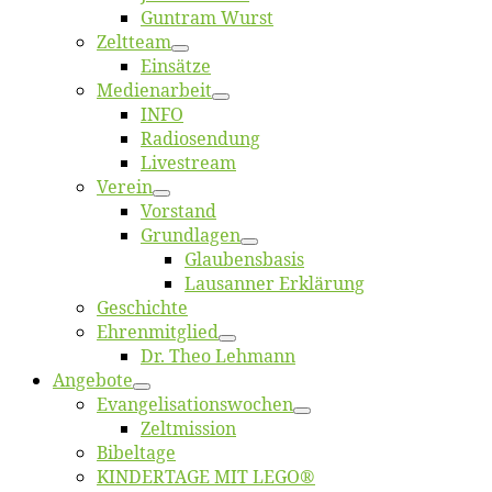
Gun­tram Wurst
Zelt­team
Ein­sät­ze
Me­di­en­ar­beit
INFO
Ra­dio­sen­dung
Live­stream
Ver­ein
Vor­stand
Grund­la­gen
Glaubens­ba­sis
Lausan­ner Erklärung
Ge­schich­te
Eh­ren­mit­glied
Dr. Theo Lehmann
An­ge­bo­te
Evangelisa­tions­wo­chen
Zelt­mis­si­on
Bi­bel­ta­ge
KINDERTAGE MIT LEGO®