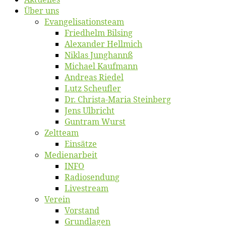
Über uns
Evangelisa­tions­team
Fried­helm Bilsing
Alex­an­der Hellmich
Ni­klas Junghannß
Mi­cha­el Kaufmann
An­dre­as Riedel
Lutz Scheuf­ler
Dr. Chris­­ta-Ma­ria Steinberg
Jens Ulb­richt
Gun­tram Wurst
Zelt­team
Ein­sät­ze
Me­di­en­ar­beit
INFO
Ra­dio­sen­dung
Live­stream
Ver­ein
Vor­stand
Grund­la­gen