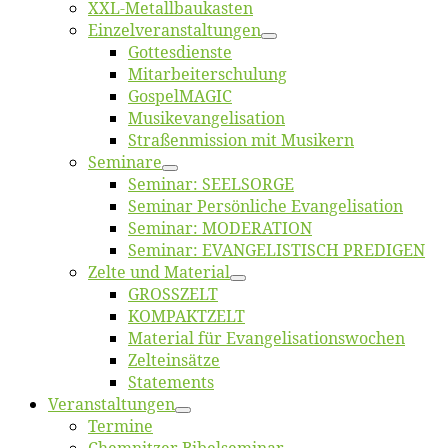
XXL-Me­­tal­l­­bau­­kas­­ten
Einzelver­an­stal­tungen
Got­tes­diens­te
Mitarbeiter­schulung
Gos­pel­MA­GIC
Musikevan­ge­li­sa­tion
Straßenmis­sion mit Musikern
Se­mi­na­re
Se­mi­nar: SEELSORGE
Se­mi­nar Per­sön­li­che Evangelisation
Se­mi­nar: MODERATION
Se­mi­nar: EVANGELISTISCH PREDIGEN
Zel­te und Material
GROSSZELT
KOMPAKTZELT
Ma­te­ri­al für Evangelisationswochen
Zelt­ein­sät­ze
State­ments
Ver­an­stal­tun­gen
Ter­mi­ne