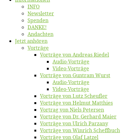
INFO
News­let­ter
Spen­den
DANKE!
An­dach­ten
Jetzt an­hö­ren
Vor­trä­ge
Vor­trä­ge von An­dre­as Riedel
Au­dio-Vor­trä­ge
Vi­deo-Vor­trä­ge
Vor­trä­ge von Gun­tram Wurst
Au­dio-Vor­trä­ge
Vi­deo-Vor­trä­ge
Vor­trä­ge von Lutz Scheufler
Vor­trä­ge von Hel­mut Matthies
Vor­trag von Niels Petersen
Vor­trä­ge von Dr. Ger­hard Maier
Vor­trä­ge von Ul­rich Parzany
Vor­trä­ge von Win­rich Scheffbuch
Vor­trä­ge von Olaf Latzel