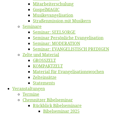
Mitarbeiter­schulung
Gos­pel­MA­GIC
Musikevan­ge­li­sa­tion
Straßenmis­sion mit Musikern
Se­mi­na­re
Se­mi­nar: SEELSORGE
Se­mi­nar Per­sön­li­che Evangelisation
Se­mi­nar: MODERATION
Se­mi­nar: EVANGELISTISCH PREDIGEN
Zel­te und Material
GROSSZELT
KOMPAKTZELT
Ma­te­ri­al für Evangelisationswochen
Zelt­ein­sät­ze
State­ments
Ver­an­stal­tun­gen
Ter­mi­ne
Chemnit­zer Bibelseminar
Rück­blick Bibelseminare
Bi­bel­se­mi­nar 2025