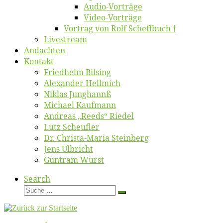
Au­dio-Vor­trä­ge
Vi­deo-Vor­trä­ge
Vor­trag von Rolf Scheffbuch †
Live­stream
An­dach­ten
Kon­takt
Fried­helm Bilsing
Alex­an­der Hellmich
Ni­klas Junghannß
Mi­cha­el Kaufmann
An­dre­as „Reeds“ Riedel
Lutz Scheuf­ler
Dr. Chris­­ta-Ma­ria Steinberg
Jens Ulb­richt
Gun­tram Wurst
Search
Suche
Suche
…