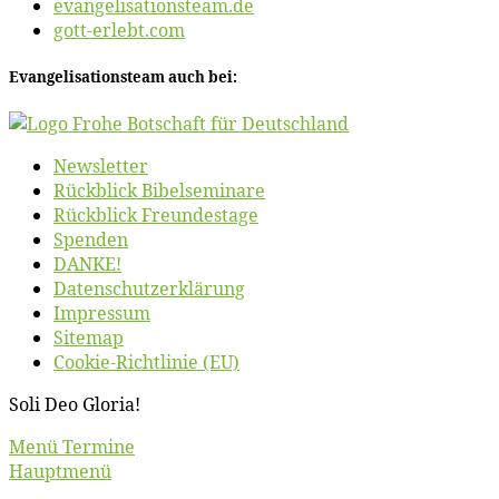
evangelisationsteam.de
gott-erlebt.com
Evan­ge­li­sa­ti­ons­team auch bei:
News­let­ter
Rück­blick Bibelseminare
Rück­blick Freundestage
Spen­den
DANKE!
Daten­schutz­er­klä­rung
Im­pres­sum
Site­map
Coo­kie-Rich­t­­li­­nie (EU)
So­li Deo Gloria!
Scroll
Menü Termine
Up
Hauptmenü