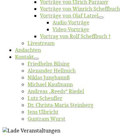
Vor­trä­ge von Ul­rich Parzany
Vor­trä­ge von Win­rich Scheffbuch
Vor­trä­ge von Olaf Latzel
Au­dio-Vor­trä­ge
Vi­deo-Vor­trä­ge
Vor­trag von Rolf Scheffbuch †
Live­stream
An­dach­ten
Kon­takt
Fried­helm Bilsing
Alex­an­der Hellmich
Ni­klas Junghannß
Mi­cha­el Kaufmann
An­dre­as „Reeds“ Riedel
Lutz Scheuf­ler
Dr. Chris­­ta-Ma­ria Steinberg
Jens Ulb­richt
Gun­tram Wurst