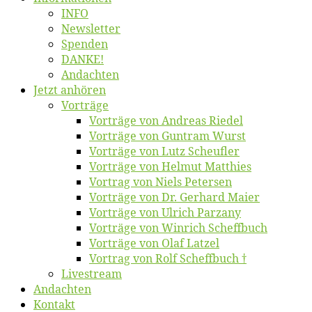
INFO
News­let­ter
Spen­den
DANKE!
An­dach­ten
Jetzt an­hö­ren
Vor­trä­ge
Vor­trä­ge von An­dre­as Riedel
Vor­trä­ge von Gun­tram Wurst
Vor­trä­ge von Lutz Scheufler
Vor­trä­ge von Hel­mut Matthies
Vor­trag von Niels Petersen
Vor­trä­ge von Dr. Ger­hard Maier
Vor­trä­ge von Ul­rich Parzany
Vor­trä­ge von Win­rich Scheffbuch
Vor­trä­ge von Olaf Latzel
Vor­trag von Rolf Scheffbuch †
Live­stream
An­dach­ten
Kon­takt