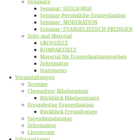
Se­mi­na­re
Se­mi­nar: SEELSORGE
Se­mi­nar Per­sön­li­che Evangelisation
Se­mi­nar: MODERATION
Se­mi­nar: EVANGELISTISCH PREDIGEN
Zel­te und Material
GROSSZELT
KOMPAKTZELT
Ma­te­ri­al für Evangelisationswochen
Zelt­ein­sät­ze
State­ments
Ver­an­stal­tun­gen
Ter­mi­ne
Chemnit­zer Bibelseminar
Rück­blick Bibelseminare
Freun­des­tag Evangelisation
Rück­blick Freundestage
Jugend­mis­sions­tag
Zelt­ein­sät­ze
Live­stream
Informatio­nen