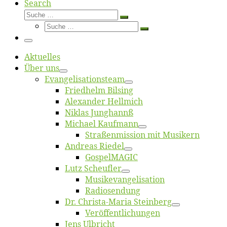
Search
Suche
Suche
Suche
…
Suche
…
Menü
Ak­tu­el­les
Über uns
Evangelisa­tions­team
Fried­helm Bilsing
Alex­an­der Hellmich
Ni­klas Junghannß
Mi­cha­el Kaufmann
Straßenmis­sion mit Musikern
An­dre­as Riedel
Gos­pel­MA­GIC
Lutz Scheuf­ler
Musikevan­ge­li­sa­tion
Ra­dio­sen­dung
Dr. Chris­­ta-Ma­ria Steinberg
Ver­öf­fent­li­chun­gen
Jens Ulb­richt