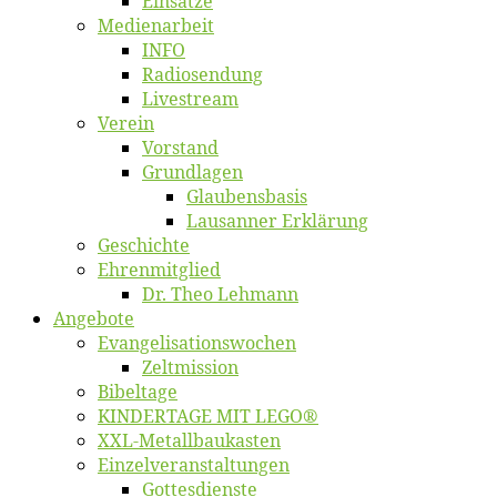
Ein­sät­ze
Me­di­en­ar­beit
INFO
Ra­dio­sen­dung
Live­stream
Ver­ein
Vor­stand
Grund­la­gen
Glaubens­ba­sis
Lausan­ner Erklärung
Ge­schich­te
Eh­ren­mit­glied
Dr. Theo Lehmann
An­ge­bo­te
Evangelisa­tions­wo­chen
Zelt­mis­si­on
Bi­bel­ta­ge
KINDERTAGE MIT LEGO®
XXL-Me­­tal­l­­bau­­kas­­ten
Einzelver­an­stal­tungen
Got­tes­diens­te