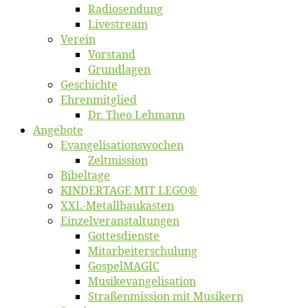
Ra­dio­sen­dung
Live­stream
Ver­ein
Vor­stand
Grund­la­gen
Ge­schich­te
Eh­ren­mit­glied
Dr. Theo Lehmann
An­ge­bo­te
Evangelisa­tions­wo­chen
Zelt­mis­si­on
Bi­bel­ta­ge
KINDERTAGE MIT LEGO®
XXL-Me­­tal­l­­bau­­kas­­ten
Einzelver­an­stal­tungen
Got­tes­diens­te
Mitarbeiter­schulung
Gos­pel­MA­GIC
Musikevan­ge­li­sa­tion
Straßenmis­sion mit Musikern