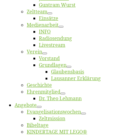
Gun­tram Wurst
Zelt­team
Ein­sät­ze
Me­di­en­ar­beit
INFO
Ra­dio­sen­dung
Live­stream
Ver­ein
Vor­stand
Grund­la­gen
Glaubens­ba­sis
Lausan­ner Erklärung
Ge­schich­te
Eh­ren­mit­glied
Dr. Theo Lehmann
An­ge­bo­te
Evangelisa­tions­wo­chen
Zelt­mis­si­on
Bi­bel­ta­ge
KINDERTAGE MIT LEGO®