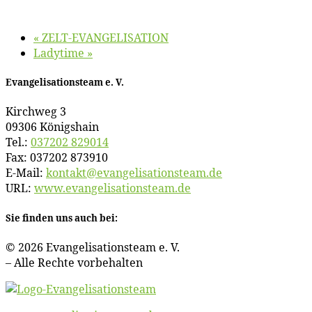
«
ZELT-EVANGELISATION
La­dy­ti­me
»
Evan­ge­li­sa­ti­ons­team e. V.
Kirch­weg 3
09306 Königshain
Tel.:
037202 829014
Fax: 037202 873910
E‑Mail:
kontakt@​evangelisationsteam.​de
URL:
www​.evan​ge​li​sa​ti​ons​team​.de
Sie fin­den uns auch bei:
© 2026 Evan­ge­li­sa­ti­ons­team e. V.
– Al­le Rech­te vorbehalten