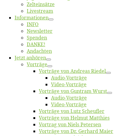
Zelt­ein­sät­ze
Live­stream
Informatio­nen
INFO
News­let­ter
Spen­den
DANKE!
An­dach­ten
Jetzt an­hö­ren
Vor­trä­ge
Vor­trä­ge von An­dre­as Riedel
Au­dio-Vor­trä­ge
Vi­deo-Vor­trä­ge
Vor­trä­ge von Gun­tram Wurst
Au­dio-Vor­trä­ge
Vi­deo-Vor­trä­ge
Vor­trä­ge von Lutz Scheufler
Vor­trä­ge von Hel­mut Matthies
Vor­trag von Niels Petersen
Vor­trä­ge von Dr. Ger­hard Maier