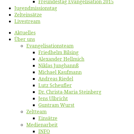
Freun­des­tag Evan­ge­li­sa­ti­on 2015
Jugend­mis­sions­tag
Zelt­ein­sät­ze
Live­stream
Ak­tu­el­les
Über uns
Evangelisa­tions­team
Fried­helm Bilsing
Alex­an­der Hellmich
Ni­klas Junghannß
Mi­cha­el Kaufmann
An­dre­as Riedel
Lutz Scheuf­ler
Dr. Chris­­ta-Ma­ria Steinberg
Jens Ulb­richt
Gun­tram Wurst
Zelt­team
Ein­sät­ze
Me­di­en­ar­beit
INFO