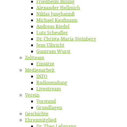
Fried­helm Bilsing
Alex­an­der Hellmich
Ni­klas Junghannß
Mi­cha­el Kaufmann
An­dre­as Riedel
Lutz Scheuf­ler
Dr. Chris­­ta-Ma­ria Steinberg
Jens Ulb­richt
Gun­tram Wurst
Zelt­team
Ein­sät­ze
Me­di­en­ar­beit
INFO
Ra­dio­sen­dung
Live­stream
Ver­ein
Vor­stand
Grund­la­gen
Ge­schich­te
Eh­ren­mit­glied
Dr. Theo Lehmann