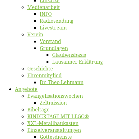
Ein­sät­ze
Me­di­en­ar­beit
INFO
Ra­dio­sen­dung
Live­stream
Ver­ein
Vor­stand
Grund­la­gen
Glaubens­ba­sis
Lausan­ner Erklärung
Ge­schich­te
Eh­ren­mit­glied
Dr. Theo Lehmann
An­ge­bo­te
Evangelisa­tions­wo­chen
Zelt­mis­si­on
Bi­bel­ta­ge
KINDERTAGE MIT LEGO®
XXL-Me­­tal­l­­bau­­kas­­ten
Einzelver­an­stal­tungen
Got­tes­diens­te