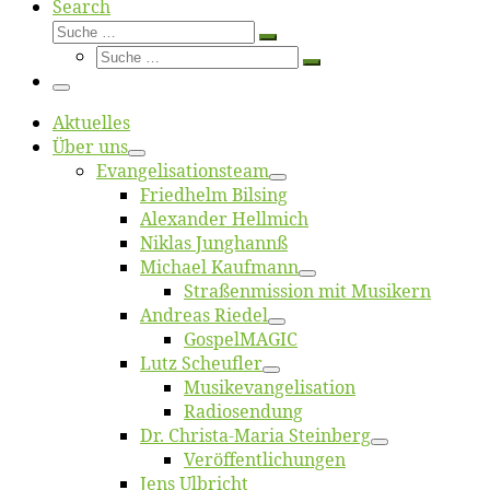
Search
Suche
Suche
Suche
…
Suche
…
Menü
Ak­tu­el­les
Über uns
Evangelisa­tions­team
Fried­helm Bilsing
Alex­an­der Hellmich
Ni­klas Junghannß
Mi­cha­el Kaufmann
Straßenmis­sion mit Musikern
An­dre­as Riedel
Gos­pel­MA­GIC
Lutz Scheuf­ler
Musikevan­ge­li­sa­tion
Ra­dio­sen­dung
Dr. Chris­­ta-Ma­ria Steinberg
Ver­öf­fent­li­chun­gen
Jens Ulb­richt