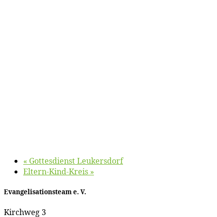
«
Got­tes­dienst Leukersdorf
El­tern-Kind-Kreis
»
Evan­ge­li­sa­ti­ons­team e. V.
Kirch­weg 3