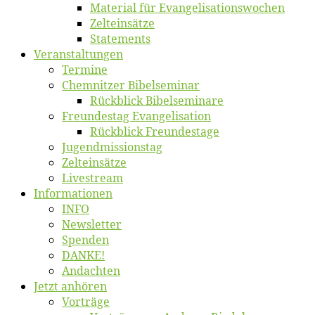
Ma­te­ri­al für Evangelisationswochen
Zelt­ein­sät­ze
State­ments
Ver­an­stal­tun­gen
Ter­mi­ne
Chemnit­zer Bibelseminar
Rück­blick Bibelseminare
Freun­des­tag Evangelisation
Rück­blick Freundestage
Jugend­mis­sions­tag
Zelt­ein­sät­ze
Live­stream
Informatio­nen
INFO
News­let­ter
Spen­den
DANKE!
An­dach­ten
Jetzt an­hö­ren
Vor­trä­ge