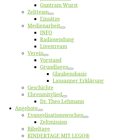
Gun­tram Wurst
Zelt­team
Ein­sät­ze
Me­di­en­ar­beit
INFO
Ra­dio­sen­dung
Live­stream
Ver­ein
Vor­stand
Grund­la­gen
Glaubens­ba­sis
Lausan­ner Erklärung
Ge­schich­te
Eh­ren­mit­glied
Dr. Theo Lehmann
An­ge­bo­te
Evangelisa­tions­wo­chen
Zelt­mis­si­on
Bi­bel­ta­ge
KINDERTAGE MIT LEGO®