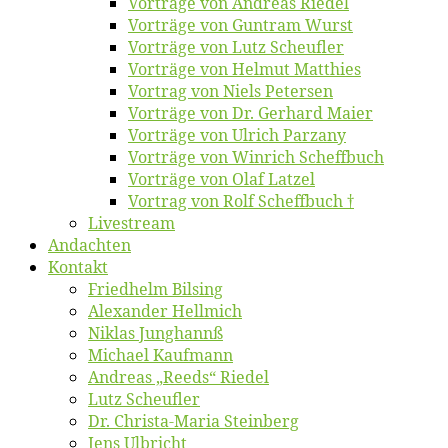
Vor­trä­ge von An­dre­as Riedel
Vor­trä­ge von Gun­tram Wurst
Vor­trä­ge von Lutz Scheufler
Vor­trä­ge von Hel­mut Matthies
Vor­trag von Niels Petersen
Vor­trä­ge von Dr. Ger­hard Maier
Vor­trä­ge von Ul­rich Parzany
Vor­trä­ge von Win­rich Scheffbuch
Vor­trä­ge von Olaf Latzel
Vor­trag von Rolf Scheffbuch †
Live­stream
An­dach­ten
Kon­takt
Fried­helm Bilsing
Alex­an­der Hellmich
Ni­klas Junghannß
Mi­cha­el Kaufmann
An­dre­as „Reeds“ Riedel
Lutz Scheuf­ler
Dr. Chris­­ta-Ma­ria Steinberg
Jens Ulb­richt