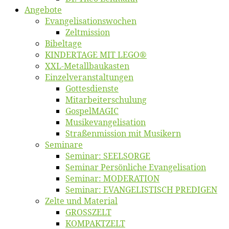
An­ge­bo­te
Evangelisa­tions­wo­chen
Zelt­mis­si­on
Bi­bel­ta­ge
KINDERTAGE MIT LEGO®
XXL-Me­­tal­l­­bau­­kas­­ten
Einzelver­an­stal­tungen
Got­tes­diens­te
Mitarbeiter­schulung
Gos­pel­MA­GIC
Musikevan­ge­li­sa­tion
Straßenmis­sion mit Musikern
Se­mi­na­re
Se­mi­nar: SEELSORGE
Se­mi­nar Per­sön­li­che Evangelisation
Se­mi­nar: MODERATION
Se­mi­nar: EVANGELISTISCH PREDIGEN
Zel­te und Material
GROSSZELT
KOMPAKTZELT