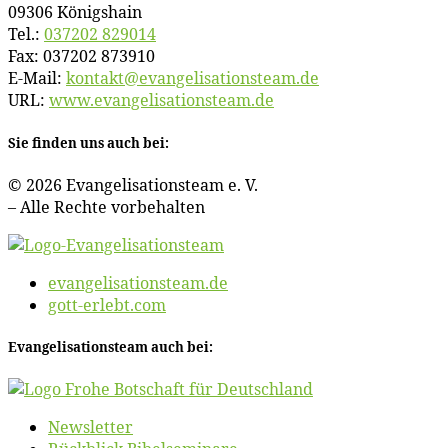
09306 Königshain
Tel.:
037202 829014
Fax: 037202 873910
E‑Mail:
kontakt@​evangelisationsteam.​de
URL:
www​.evan​ge​li​sa​ti​ons​team​.de
Sie fin­den uns auch bei:
© 2026 Evan­ge­li­sa­ti­ons­team e. V.
– Al­le Rech­te vorbehalten
evangelisationsteam.de
gott-erlebt.com
Evan­ge­li­sa­ti­ons­team auch bei:
News­let­ter