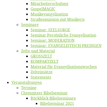
Mitarbeiter­schulung
Gos­pel­MA­GIC
Musikevan­ge­li­sa­tion
Straßenmis­sion mit Musikern
Se­mi­na­re
Se­mi­nar: SEELSORGE
Se­mi­nar Per­sön­li­che Evangelisation
Se­mi­nar: MODERATION
Se­mi­nar: EVANGELISTISCH PREDIGEN
Zel­te und Material
GROSSZELT
KOMPAKTZELT
Ma­te­ri­al für Evangelisationswochen
Zelt­ein­sät­ze
State­ments
Ver­an­stal­tun­gen
Ter­mi­ne
Chemnit­zer Bibelseminar
Rück­blick Bibelseminare
Bi­bel­se­mi­nar 2025