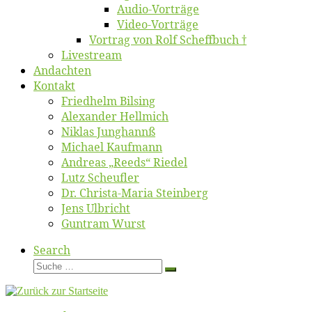
Au­dio-Vor­trä­ge
Vi­deo-Vor­trä­ge
Vor­trag von Rolf Scheffbuch †
Live­stream
An­dach­ten
Kon­takt
Fried­helm Bilsing
Alex­an­der Hellmich
Ni­klas Junghannß
Mi­cha­el Kaufmann
An­dre­as „Reeds“ Riedel
Lutz Scheuf­ler
Dr. Chris­­ta-Ma­ria Steinberg
Jens Ulb­richt
Gun­tram Wurst
Search
Suche
Suche
…