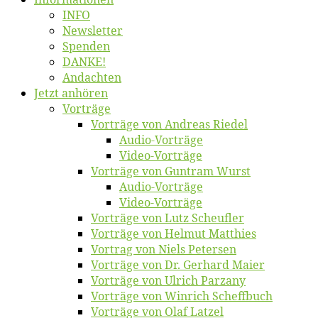
INFO
News­let­ter
Spen­den
DANKE!
An­dach­ten
Jetzt an­hö­ren
Vor­trä­ge
Vor­trä­ge von An­dre­as Riedel
Au­dio-Vor­trä­ge
Vi­deo-Vor­trä­ge
Vor­trä­ge von Gun­tram Wurst
Au­dio-Vor­trä­ge
Vi­deo-Vor­trä­ge
Vor­trä­ge von Lutz Scheufler
Vor­trä­ge von Hel­mut Matthies
Vor­trag von Niels Petersen
Vor­trä­ge von Dr. Ger­hard Maier
Vor­trä­ge von Ul­rich Parzany
Vor­trä­ge von Win­rich Scheffbuch
Vor­trä­ge von Olaf Latzel