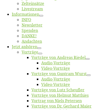
Zelt­ein­sät­ze
Live­stream
Informatio­nen
INFO
News­let­ter
Spen­den
DANKE!
An­dach­ten
Jetzt an­hö­ren
Vor­trä­ge
Vor­trä­ge von An­dre­as Riedel
Au­dio-Vor­trä­ge
Vi­deo-Vor­trä­ge
Vor­trä­ge von Gun­tram Wurst
Au­dio-Vor­trä­ge
Vi­deo-Vor­trä­ge
Vor­trä­ge von Lutz Scheufler
Vor­trä­ge von Hel­mut Matthies
Vor­trag von Niels Petersen
Vor­trä­ge von Dr. Ger­hard Maier