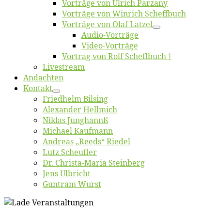
Vor­trä­ge von Ul­rich Parzany
Vor­trä­ge von Win­rich Scheffbuch
Vor­trä­ge von Olaf Latzel
Au­dio-Vor­trä­ge
Vi­deo-Vor­trä­ge
Vor­trag von Rolf Scheffbuch †
Live­stream
An­dach­ten
Kon­takt
Fried­helm Bilsing
Alex­an­der Hellmich
Ni­klas Junghannß
Mi­cha­el Kaufmann
An­dre­as „Reeds“ Riedel
Lutz Scheuf­ler
Dr. Chris­­ta-Ma­ria Steinberg
Jens Ulb­richt
Gun­tram Wurst