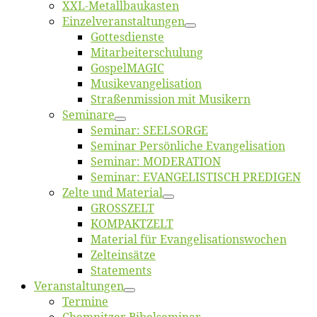
XXL-Me­­tal­l­­bau­­kas­­ten
Einzelver­an­stal­tungen
Got­tes­diens­te
Mitarbeiter­schulung
Gos­pel­MA­GIC
Musikevan­ge­li­sa­tion
Straßenmis­sion mit Musikern
Se­mi­na­re
Se­mi­nar: SEELSORGE
Se­mi­nar Per­sön­li­che Evangelisation
Se­mi­nar: MODERATION
Se­mi­nar: EVANGELISTISCH PREDIGEN
Zel­te und Material
GROSSZELT
KOMPAKTZELT
Ma­te­ri­al für Evangelisationswochen
Zelt­ein­sät­ze
State­ments
Ver­an­stal­tun­gen
Ter­mi­ne