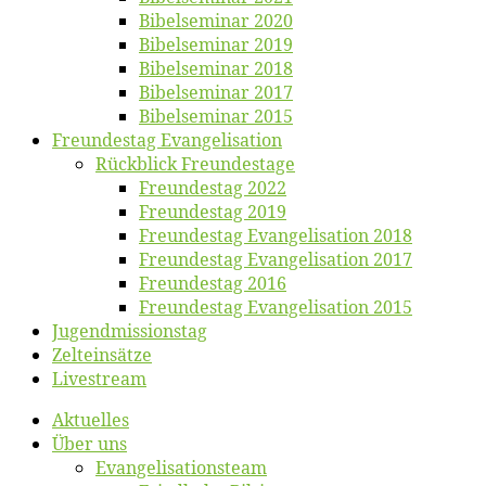
Bi­bel­se­mi­nar 2020
Bi­bel­se­mi­nar 2019
Bi­bel­se­mi­nar 2018
Bibelsemi­nar 2017
Bibelsemi­nar 2015
Freun­des­tag Evangelisation
Rück­blick Freundestage
Freun­des­tag 2022
Freun­des­tag 2019
Freun­des­tag Evan­ge­li­sa­ti­on 2018
Freun­des­tag Evan­ge­li­sa­ti­on 2017
Freun­des­tag 2016
Freun­des­tag Evan­ge­li­sa­ti­on 2015
Jugend­mis­sions­tag
Zelt­ein­sät­ze
Live­stream
Ak­tu­el­les
Über uns
Evangelisa­tions­team