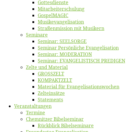
Got­tes­diens­te
Mitarbeiter­schulung
Gos­pel­MA­GIC
Musikevan­ge­li­sa­tion
Straßenmis­sion mit Musikern
Se­mi­na­re
Se­mi­nar: SEELSORGE
Se­mi­nar Per­sön­li­che Evangelisation
Se­mi­nar: MODERATION
Se­mi­nar: EVANGELISTISCH PREDIGEN
Zel­te und Material
GROSSZELT
KOMPAKTZELT
Ma­te­ri­al für Evangelisationswochen
Zelt­ein­sät­ze
State­ments
Ver­an­stal­tun­gen
Ter­mi­ne
Chemnit­zer Bibelseminar
Rück­blick Bibelseminare