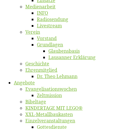
Ein­sät­ze
Me­di­en­ar­beit
INFO
Ra­dio­sen­dung
Live­stream
Ver­ein
Vor­stand
Grund­la­gen
Glaubens­ba­sis
Lausan­ner Erklärung
Ge­schich­te
Eh­ren­mit­glied
Dr. Theo Lehmann
An­ge­bo­te
Evangelisa­tions­wo­chen
Zelt­mis­si­on
Bi­bel­ta­ge
KINDERTAGE MIT LEGO®
XXL-Me­­tal­l­­bau­­kas­­ten
Einzelver­an­stal­tungen
Got­tes­diens­te