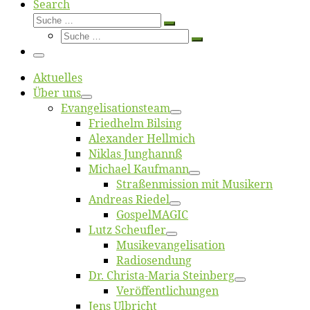
Search
Suche
Suche
Suche
…
Suche
…
Menü
Ak­tu­el­les
Über uns
Evangelisa­tions­team
Fried­helm Bilsing
Alex­an­der Hellmich
Ni­klas Junghannß
Mi­cha­el Kaufmann
Straßenmis­sion mit Musikern
An­dre­as Riedel
Gos­pel­MA­GIC
Lutz Scheuf­ler
Musikevan­ge­li­sa­tion
Ra­dio­sen­dung
Dr. Chris­­ta-Ma­ria Steinberg
Ver­öf­fent­li­chun­gen
Jens Ulb­richt