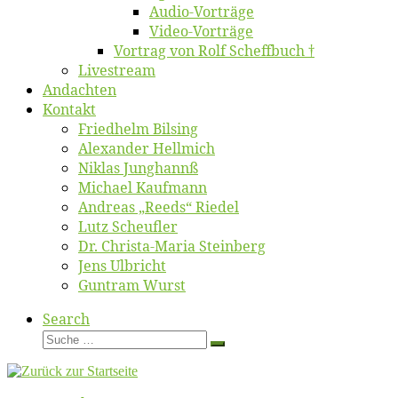
Au­dio-Vor­trä­ge
Vi­deo-Vor­trä­ge
Vor­trag von Rolf Scheffbuch †
Live­stream
An­dach­ten
Kon­takt
Fried­helm Bilsing
Alex­an­der Hellmich
Ni­klas Junghannß
Mi­cha­el Kaufmann
An­dre­as „Reeds“ Riedel
Lutz Scheuf­ler
Dr. Chris­­ta-Ma­ria Steinberg
Jens Ulb­richt
Gun­tram Wurst
Search
Suche
Suche
…