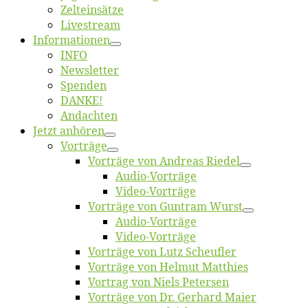
Zelt­ein­sät­ze
Live­stream
Informatio­nen
INFO
News­let­ter
Spen­den
DANKE!
An­dach­ten
Jetzt an­hö­ren
Vor­trä­ge
Vor­trä­ge von An­dre­as Riedel
Au­dio-Vor­trä­ge
Vi­deo-Vor­trä­ge
Vor­trä­ge von Gun­tram Wurst
Au­dio-Vor­trä­ge
Vi­deo-Vor­trä­ge
Vor­trä­ge von Lutz Scheufler
Vor­trä­ge von Hel­mut Matthies
Vor­trag von Niels Petersen
Vor­trä­ge von Dr. Ger­hard Maier