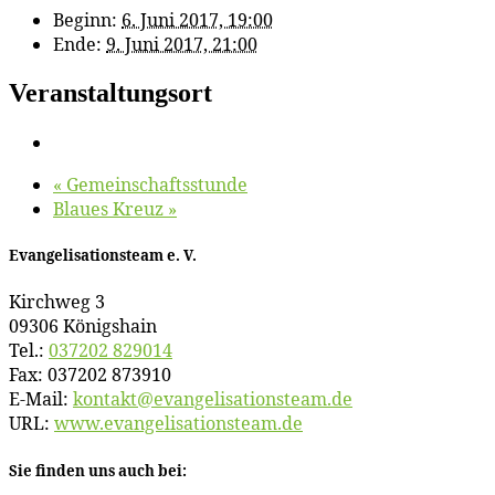
Beginn:
6. Juni 2017, 19:00
Ende:
9. Juni 2017, 21:00
Veranstaltungsort
«
Ge­mein­schafts­stun­de
Blau­es Kreuz
»
Evan­ge­li­sa­ti­ons­team e. V.
Kirch­weg 3
09306 Königshain
Tel.:
037202 829014
Fax: 037202 873910
E‑Mail:
kontakt@​evangelisationsteam.​de
URL:
www​.evan​ge​li​sa​ti​ons​team​.de
Sie fin­den uns auch bei: