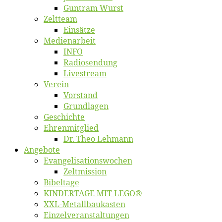
Gun­tram Wurst
Zelt­team
Ein­sät­ze
Me­di­en­ar­beit
INFO
Ra­dio­sen­dung
Live­stream
Ver­ein
Vor­stand
Grund­la­gen
Ge­schich­te
Eh­ren­mit­glied
Dr. Theo Lehmann
An­ge­bo­te
Evangelisa­tions­wo­chen
Zelt­mis­si­on
Bi­bel­ta­ge
KINDERTAGE MIT LEGO®
XXL-Me­­tal­l­­bau­­kas­­ten
Einzelver­an­stal­tungen