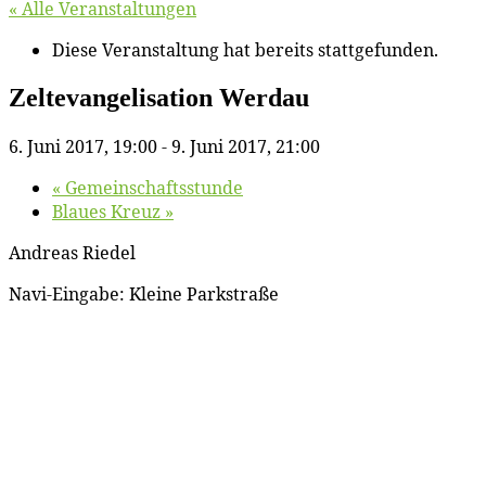
« Alle Veranstaltungen
Diese Veranstaltung hat bereits stattgefunden.
Zel­tevan­ge­li­sa­ti­on Werdau
6. Juni 2017, 19:00
-
9. Juni 2017, 21:00
«
Ge­mein­schafts­stun­de
Blau­es Kreuz
»
An­dre­as Riedel
Na­vi-Ein­ga­be: Klei­ne Parkstraße