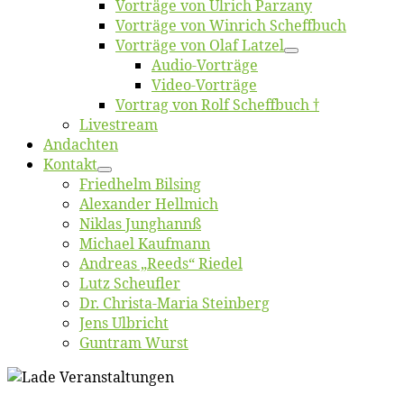
Vor­trä­ge von Ul­rich Parzany
Vor­trä­ge von Win­rich Scheffbuch
Vor­trä­ge von Olaf Latzel
Au­dio-Vor­trä­ge
Vi­deo-Vor­trä­ge
Vor­trag von Rolf Scheffbuch †
Live­stream
An­dach­ten
Kon­takt
Fried­helm Bilsing
Alex­an­der Hellmich
Ni­klas Junghannß
Mi­cha­el Kaufmann
An­dre­as „Reeds“ Riedel
Lutz Scheuf­ler
Dr. Chris­­ta-Ma­ria Steinberg
Jens Ulb­richt
Gun­tram Wurst