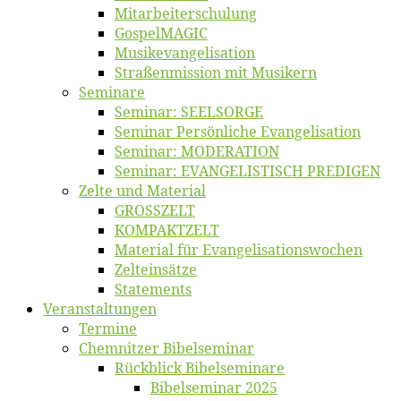
Mitarbeiter­schulung
Gos­pel­MA­GIC
Musikevan­ge­li­sa­tion
Straßenmis­sion mit Musikern
Se­mi­na­re
Se­mi­nar: SEELSORGE
Se­mi­nar Per­sön­li­che Evangelisation
Se­mi­nar: MODERATION
Se­mi­nar: EVANGELISTISCH PREDIGEN
Zel­te und Material
GROSSZELT
KOMPAKTZELT
Ma­te­ri­al für Evangelisationswochen
Zelt­ein­sät­ze
State­ments
Ver­an­stal­tun­gen
Ter­mi­ne
Chemnit­zer Bibelseminar
Rück­blick Bibelseminare
Bi­bel­se­mi­nar 2025