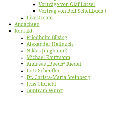
Vor­trä­ge von Olaf Latzel
Vor­trag von Rolf Scheffbuch †
Live­stream
An­dach­ten
Kon­takt
Fried­helm Bilsing
Alex­an­der Hellmich
Ni­klas Junghannß
Mi­cha­el Kaufmann
An­dre­as „Reeds“ Riedel
Lutz Scheuf­ler
Dr. Chris­­ta-Ma­ria Steinberg
Jens Ulb­richt
Gun­tram Wurst