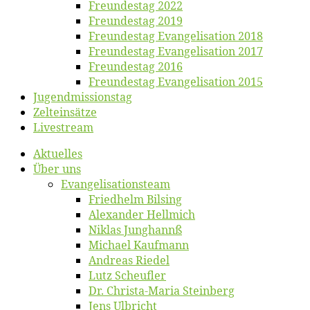
Freun­des­tag 2022
Freun­des­tag 2019
Freun­des­tag Evan­ge­li­sa­ti­on 2018
Freun­des­tag Evan­ge­li­sa­ti­on 2017
Freun­des­tag 2016
Freun­des­tag Evan­ge­li­sa­ti­on 2015
Jugend­mis­sions­tag
Zelt­ein­sät­ze
Live­stream
Ak­tu­el­les
Über uns
Evangelisa­tions­team
Fried­helm Bilsing
Alex­an­der Hellmich
Ni­klas Junghannß
Mi­cha­el Kaufmann
An­dre­as Riedel
Lutz Scheuf­ler
Dr. Chris­­ta-Ma­ria Steinberg
Jens Ulb­richt