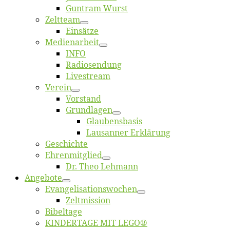
Gun­tram Wurst
Zelt­team
Ein­sät­ze
Me­di­en­ar­beit
INFO
Ra­dio­sen­dung
Live­stream
Ver­ein
Vor­stand
Grund­la­gen
Glaubens­ba­sis
Lausan­ner Erklärung
Ge­schich­te
Eh­ren­mit­glied
Dr. Theo Lehmann
An­ge­bo­te
Evangelisa­tions­wo­chen
Zelt­mis­si­on
Bi­bel­ta­ge
KINDERTAGE MIT LEGO®