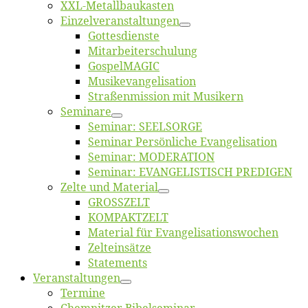
XXL-Me­­tal­l­­bau­­kas­­ten
Einzelver­an­stal­tungen
Got­tes­diens­te
Mitarbeiter­schulung
Gos­pel­MA­GIC
Musikevan­ge­li­sa­tion
Straßenmis­sion mit Musikern
Se­mi­na­re
Se­mi­nar: SEELSORGE
Se­mi­nar Per­sön­li­che Evangelisation
Se­mi­nar: MODERATION
Se­mi­nar: EVANGELISTISCH PREDIGEN
Zel­te und Material
GROSSZELT
KOMPAKTZELT
Ma­te­ri­al für Evangelisationswochen
Zelt­ein­sät­ze
State­ments
Ver­an­stal­tun­gen
Ter­mi­ne