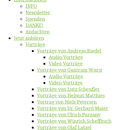
INFO
News­let­ter
Spen­den
DANKE!
An­dach­ten
Jetzt an­hö­ren
Vor­trä­ge
Vor­trä­ge von An­dre­as Riedel
Au­dio-Vor­trä­ge
Vi­deo-Vor­trä­ge
Vor­trä­ge von Gun­tram Wurst
Au­dio-Vor­trä­ge
Vi­deo-Vor­trä­ge
Vor­trä­ge von Lutz Scheufler
Vor­trä­ge von Hel­mut Matthies
Vor­trag von Niels Petersen
Vor­trä­ge von Dr. Ger­hard Maier
Vor­trä­ge von Ul­rich Parzany
Vor­trä­ge von Win­rich Scheffbuch
Vor­trä­ge von Olaf Latzel