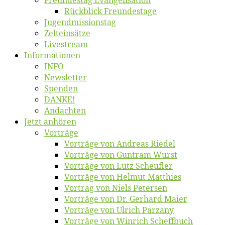
Freun­des­tag Evangelisation
Rück­blick Freundestage
Jugend­mis­sions­tag
Zelt­ein­sät­ze
Live­stream
Informatio­nen
INFO
News­let­ter
Spen­den
DANKE!
An­dach­ten
Jetzt an­hö­ren
Vor­trä­ge
Vor­trä­ge von An­dre­as Riedel
Vor­trä­ge von Gun­tram Wurst
Vor­trä­ge von Lutz Scheufler
Vor­trä­ge von Hel­mut Matthies
Vor­trag von Niels Petersen
Vor­trä­ge von Dr. Ger­hard Maier
Vor­trä­ge von Ul­rich Parzany
Vor­trä­ge von Win­rich Scheffbuch