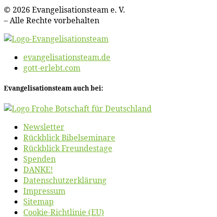
© 2026 Evan­ge­li­sa­ti­ons­team e. V.
– Al­le Rech­te vorbehalten
evangelisationsteam.de
gott-erlebt.com
Evan­ge­li­sa­ti­ons­team auch bei:
News­let­ter
Rück­blick Bibelseminare
Rück­blick Freundestage
Spen­den
DANKE!
Daten­schutz­er­klä­rung
Im­pres­sum
Site­map
Coo­kie-Rich­t­­li­­nie (EU)