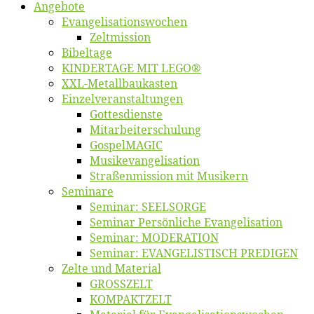
An­ge­bo­te
Evangelisa­tions­wo­chen
Zelt­mis­si­on
Bi­bel­ta­ge
KINDERTAGE MIT LEGO®
XXL-Me­­tal­l­­bau­­kas­­ten
Einzelver­an­stal­tungen
Got­tes­diens­te
Mitarbeiter­schulung
Gos­pel­MA­GIC
Musikevan­ge­li­sa­tion
Straßenmis­sion mit Musikern
Se­mi­na­re
Se­mi­nar: SEELSORGE
Se­mi­nar Per­sön­li­che Evangelisation
Se­mi­nar: MODERATION
Se­mi­nar: EVANGELISTISCH PREDIGEN
Zel­te und Material
GROSSZELT
KOMPAKTZELT