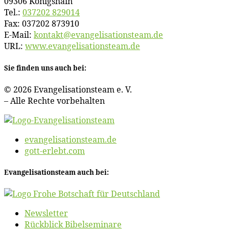
09306 Königshain
Tel.:
037202 829014
Fax: 037202 873910
E‑Mail:
kontakt@​evangelisationsteam.​de
URL:
www​.evan​ge​li​sa​ti​ons​team​.de
Sie fin­den uns auch bei:
© 2026 Evan­ge­li­sa­ti­ons­team e. V.
– Al­le Rech­te vorbehalten
evangelisationsteam.de
gott-erlebt.com
Evan­ge­li­sa­ti­ons­team auch bei:
News­let­ter
Rück­blick Bibelseminare