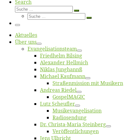
Search
Suche
Suche
Suche
…
Suche
…
Menü
Ak­tu­el­les
Über uns
Evangelisa­tions­team
Fried­helm Bilsing
Alex­an­der Hellmich
Ni­klas Junghannß
Mi­cha­el Kaufmann
Straßenmis­sion mit Musikern
An­dre­as Riedel
Gos­pel­MA­GIC
Lutz Scheuf­ler
Musikevan­ge­li­sa­tion
Ra­dio­sen­dung
Dr. Chris­­ta-Ma­ria Steinberg
Ver­öf­fent­li­chun­gen
Jens Ulb­richt