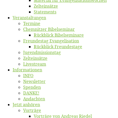
Ma­te­ri­al für Evangelisationswochen
Zelt­ein­sät­ze
State­ments
Ver­an­stal­tun­gen
Ter­mi­ne
Chemnit­zer Bibelseminar
Rück­blick Bibelseminare
Freun­des­tag Evangelisation
Rück­blick Freundestage
Jugend­mis­sions­tag
Zelt­ein­sät­ze
Live­stream
Informatio­nen
INFO
News­let­ter
Spen­den
DANKE!
An­dach­ten
Jetzt an­hö­ren
Vor­trä­ge
Vor­trä­ge von An­dre­as Riedel