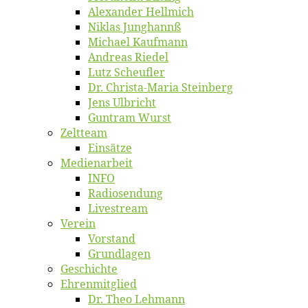
Alex­an­der Hellmich
Ni­klas Junghannß
Mi­cha­el Kaufmann
An­dre­as Riedel
Lutz Scheuf­ler
Dr. Chris­­ta-Ma­ria Steinberg
Jens Ulb­richt
Gun­tram Wurst
Zelt­team
Ein­sät­ze
Me­di­en­ar­beit
INFO
Ra­dio­sen­dung
Live­stream
Ver­ein
Vor­stand
Grund­la­gen
Ge­schich­te
Eh­ren­mit­glied
Dr. Theo Lehmann