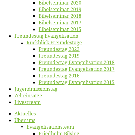
Bi­bel­se­mi­nar 2020
Bi­bel­se­mi­nar 2019
Bi­bel­se­mi­nar 2018
Bibelsemi­nar 2017
Bibelsemi­nar 2015
Freun­des­tag Evangelisation
Rück­blick Freundestage
Freun­des­tag 2022
Freun­des­tag 2019
Freun­des­tag Evan­ge­li­sa­ti­on 2018
Freun­des­tag Evan­ge­li­sa­ti­on 2017
Freun­des­tag 2016
Freun­des­tag Evan­ge­li­sa­ti­on 2015
Jugend­mis­sions­tag
Zelt­ein­sät­ze
Live­stream
Ak­tu­el­les
Über uns
Evangelisa­tions­team
Fried­helm Bilsing