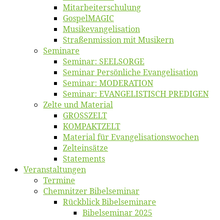
Mitarbeiter­schulung
Gos­pel­MA­GIC
Musikevan­ge­li­sa­tion
Straßenmis­sion mit Musikern
Se­mi­na­re
Se­mi­nar: SEELSORGE
Se­mi­nar Per­sön­li­che Evangelisation
Se­mi­nar: MODERATION
Se­mi­nar: EVANGELISTISCH PREDIGEN
Zel­te und Material
GROSSZELT
KOMPAKTZELT
Ma­te­ri­al für Evangelisationswochen
Zelt­ein­sät­ze
State­ments
Ver­an­stal­tun­gen
Ter­mi­ne
Chemnit­zer Bibelseminar
Rück­blick Bibelseminare
Bi­bel­se­mi­nar 2025