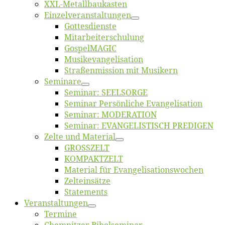
XXL-Me­­tal­l­­bau­­kas­­ten
Einzelver­an­stal­tungen
Got­tes­diens­te
Mitarbeiter­schulung
Gos­pel­MA­GIC
Musikevan­ge­li­sa­tion
Straßenmis­sion mit Musikern
Se­mi­na­re
Se­mi­nar: SEELSORGE
Se­mi­nar Per­sön­li­che Evangelisation
Se­mi­nar: MODERATION
Se­mi­nar: EVANGELISTISCH PREDIGEN
Zel­te und Material
GROSSZELT
KOMPAKTZELT
Ma­te­ri­al für Evangelisationswochen
Zelt­ein­sät­ze
State­ments
Ver­an­stal­tun­gen
Ter­mi­ne