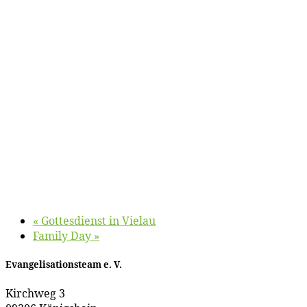
«
Got­tes­dienst in Vielau
Fa­mi­ly Day
»
Evan­ge­li­sa­ti­ons­team e. V.
Kirch­weg 3