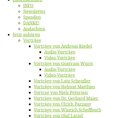
INFO
News­let­ter
Spen­den
DANKE!
An­dach­ten
Jetzt an­hö­ren
Vor­trä­ge
Vor­trä­ge von An­dre­as Riedel
Au­dio-Vor­trä­ge
Vi­deo-Vor­trä­ge
Vor­trä­ge von Gun­tram Wurst
Au­dio-Vor­trä­ge
Vi­deo-Vor­trä­ge
Vor­trä­ge von Lutz Scheufler
Vor­trä­ge von Hel­mut Matthies
Vor­trag von Niels Petersen
Vor­trä­ge von Dr. Ger­hard Maier
Vor­trä­ge von Ul­rich Parzany
Vor­trä­ge von Win­rich Scheffbuch
Vor­trä­ge von Olaf Latzel