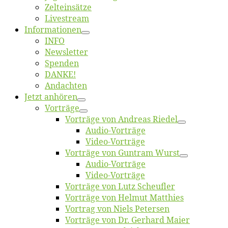
Zelt­ein­sät­ze
Live­stream
Informatio­nen
INFO
News­let­ter
Spen­den
DANKE!
An­dach­ten
Jetzt an­hö­ren
Vor­trä­ge
Vor­trä­ge von An­dre­as Riedel
Au­dio-Vor­trä­ge
Vi­deo-Vor­trä­ge
Vor­trä­ge von Gun­tram Wurst
Au­dio-Vor­trä­ge
Vi­deo-Vor­trä­ge
Vor­trä­ge von Lutz Scheufler
Vor­trä­ge von Hel­mut Matthies
Vor­trag von Niels Petersen
Vor­trä­ge von Dr. Ger­hard Maier