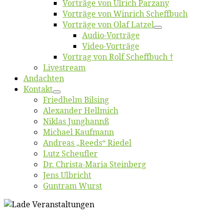
Vor­trä­ge von Ul­rich Parzany
Vor­trä­ge von Win­rich Scheffbuch
Vor­trä­ge von Olaf Latzel
Au­dio-Vor­trä­ge
Vi­deo-Vor­trä­ge
Vor­trag von Rolf Scheffbuch †
Live­stream
An­dach­ten
Kon­takt
Fried­helm Bilsing
Alex­an­der Hellmich
Ni­klas Junghannß
Mi­cha­el Kaufmann
An­dre­as „Reeds“ Riedel
Lutz Scheuf­ler
Dr. Chris­­ta-Ma­ria Steinberg
Jens Ulb­richt
Gun­tram Wurst