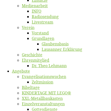
Ein­sät­ze
Me­di­en­ar­beit
INFO
Ra­dio­sen­dung
Live­stream
Ver­ein
Vor­stand
Grund­la­gen
Glaubens­ba­sis
Lausan­ner Erklärung
Ge­schich­te
Eh­ren­mit­glied
Dr. Theo Lehmann
An­ge­bo­te
Evangelisa­tions­wo­chen
Zelt­mis­si­on
Bi­bel­ta­ge
KINDERTAGE MIT LEGO®
XXL-Me­­tal­l­­bau­­kas­­ten
Einzelver­an­stal­tungen
Got­tes­diens­te