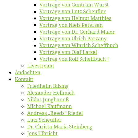
Vor­trä­ge von Gun­tram Wurst
Vor­trä­ge von Lutz Scheufler
Vor­trä­ge von Hel­mut Matthies
Vor­trag von Niels Petersen
Vor­trä­ge von Dr. Ger­hard Maier
Vor­trä­ge von Ul­rich Parzany
Vor­trä­ge von Win­rich Scheffbuch
Vor­trä­ge von Olaf Latzel
Vor­trag von Rolf Scheffbuch †
Live­stream
An­dach­ten
Kon­takt
Fried­helm Bilsing
Alex­an­der Hellmich
Ni­klas Junghannß
Mi­cha­el Kaufmann
An­dre­as „Reeds“ Riedel
Lutz Scheuf­ler
Dr. Chris­­ta-Ma­ria Steinberg
Jens Ulb­richt