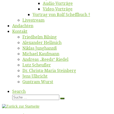
Au­dio-Vor­trä­ge
Vi­deo-Vor­trä­ge
Vor­trag von Rolf Scheffbuch †
Live­stream
An­dach­ten
Kon­takt
Fried­helm Bilsing
Alex­an­der Hellmich
Ni­klas Junghannß
Mi­cha­el Kaufmann
An­dre­as „Reeds“ Riedel
Lutz Scheuf­ler
Dr. Chris­­ta-Ma­ria Steinberg
Jens Ulb­richt
Gun­tram Wurst
Search
Suche
Suche
…