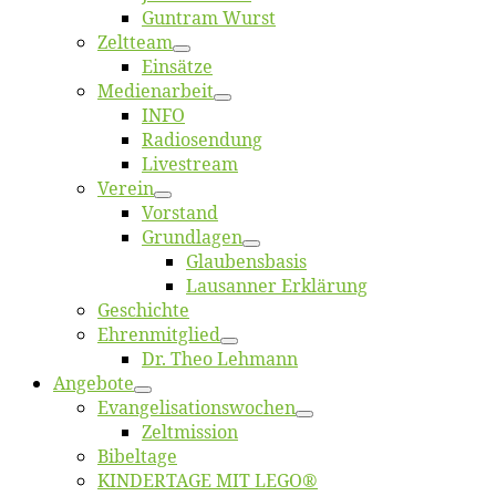
Gun­tram Wurst
Zelt­team
Ein­sät­ze
Me­di­en­ar­beit
INFO
Ra­dio­sen­dung
Live­stream
Ver­ein
Vor­stand
Grund­la­gen
Glaubens­ba­sis
Lausan­ner Erklärung
Ge­schich­te
Eh­ren­mit­glied
Dr. Theo Lehmann
An­ge­bo­te
Evangelisa­tions­wo­chen
Zelt­mis­si­on
Bi­bel­ta­ge
KINDERTAGE MIT LEGO®