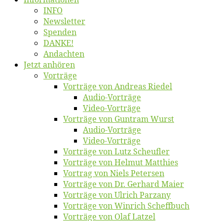
INFO
News­let­ter
Spen­den
DANKE!
An­dach­ten
Jetzt an­hö­ren
Vor­trä­ge
Vor­trä­ge von An­dre­as Riedel
Au­dio-Vor­trä­ge
Vi­deo-Vor­trä­ge
Vor­trä­ge von Gun­tram Wurst
Au­dio-Vor­trä­ge
Vi­deo-Vor­trä­ge
Vor­trä­ge von Lutz Scheufler
Vor­trä­ge von Hel­mut Matthies
Vor­trag von Niels Petersen
Vor­trä­ge von Dr. Ger­hard Maier
Vor­trä­ge von Ul­rich Parzany
Vor­trä­ge von Win­rich Scheffbuch
Vor­trä­ge von Olaf Latzel