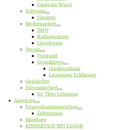
Gun­tram Wurst
Zelt­team
Ein­sät­ze
Me­di­en­ar­beit
INFO
Ra­dio­sen­dung
Live­stream
Ver­ein
Vor­stand
Grund­la­gen
Glaubens­ba­sis
Lausan­ner Erklärung
Ge­schich­te
Eh­ren­mit­glied
Dr. Theo Lehmann
An­ge­bo­te
Evangelisa­tions­wo­chen
Zelt­mis­si­on
Bi­bel­ta­ge
KINDERTAGE MIT LEGO®