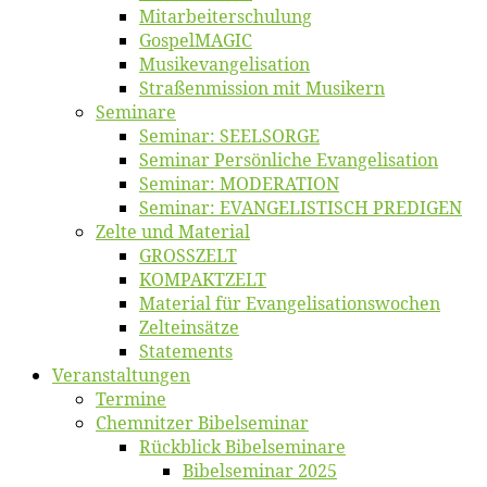
Mitarbeiter­schulung
Gos­pel­MA­GIC
Musikevan­ge­li­sa­tion
Straßenmis­sion mit Musikern
Se­mi­na­re
Se­mi­nar: SEELSORGE
Se­mi­nar Per­sön­li­che Evangelisation
Se­mi­nar: MODERATION
Se­mi­nar: EVANGELISTISCH PREDIGEN
Zel­te und Material
GROSSZELT
KOMPAKTZELT
Ma­te­ri­al für Evangelisationswochen
Zelt­ein­sät­ze
State­ments
Ver­an­stal­tun­gen
Ter­mi­ne
Chemnit­zer Bibelseminar
Rück­blick Bibelseminare
Bi­bel­se­mi­nar 2025