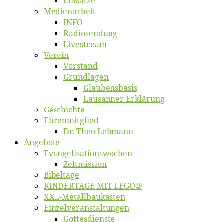
Ein­sät­ze
Me­di­en­ar­beit
INFO
Ra­dio­sen­dung
Live­stream
Ver­ein
Vor­stand
Grund­la­gen
Glaubens­ba­sis
Lausan­ner Erklärung
Ge­schich­te
Eh­ren­mit­glied
Dr. Theo Lehmann
An­ge­bo­te
Evangelisa­tions­wo­chen
Zelt­mis­si­on
Bi­bel­ta­ge
KINDERTAGE MIT LEGO®
XXL-Me­­tal­l­­bau­­kas­­ten
Einzelver­an­stal­tungen
Got­tes­diens­te