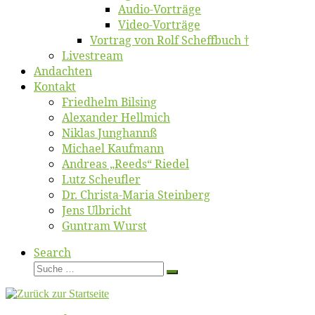
Au­dio-Vor­trä­ge
Vi­deo-Vor­trä­ge
Vor­trag von Rolf Scheffbuch †
Live­stream
An­dach­ten
Kon­takt
Fried­helm Bilsing
Alex­an­der Hellmich
Ni­klas Junghannß
Mi­cha­el Kaufmann
An­dre­as „Reeds“ Riedel
Lutz Scheuf­ler
Dr. Chris­­ta-Ma­ria Steinberg
Jens Ulb­richt
Gun­tram Wurst
Search
Suche
Suche
…