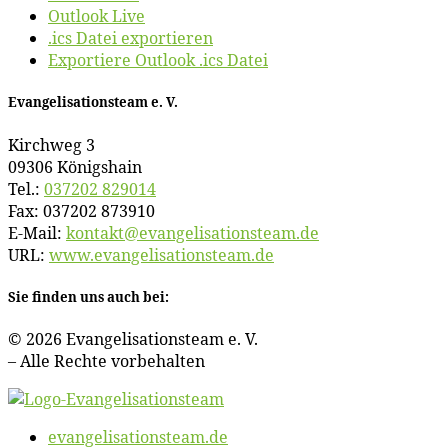
Outlook Live
.ics Datei exportieren
Exportiere Outlook .ics Datei
Evan­ge­li­sa­ti­ons­team e. V.
Kirch­weg 3
09306 Königshain
Tel.:
037202 829014
Fax: 037202 873910
E‑Mail:
kontakt@​evangelisationsteam.​de
URL:
www​.evan​ge​li​sa​ti​ons​team​.de
Sie fin­den uns auch bei:
© 2026 Evan­ge­li­sa­ti­ons­team e. V.
– Al­le Rech­te vorbehalten
evangelisationsteam.de