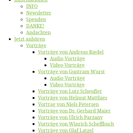
INFO
News­let­ter
Spen­den
DANKE!
An­dach­ten
Jetzt an­hö­ren
Vor­trä­ge
Vor­trä­ge von An­dre­as Riedel
Au­dio-Vor­trä­ge
Vi­deo-Vor­trä­ge
Vor­trä­ge von Gun­tram Wurst
Au­dio-Vor­trä­ge
Vi­deo-Vor­trä­ge
Vor­trä­ge von Lutz Scheufler
Vor­trä­ge von Hel­mut Matthies
Vor­trag von Niels Petersen
Vor­trä­ge von Dr. Ger­hard Maier
Vor­trä­ge von Ul­rich Parzany
Vor­trä­ge von Win­rich Scheffbuch
Vor­trä­ge von Olaf Latzel