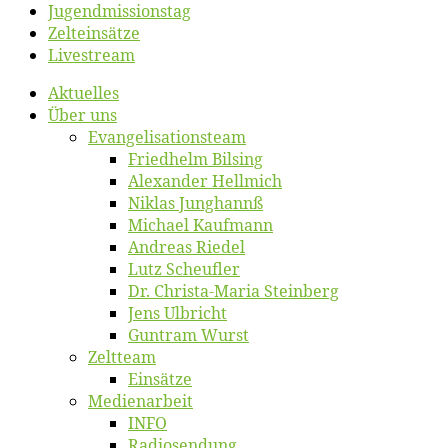
Jugend­mis­sions­tag
Zelt­ein­sät­ze
Live­stream
Ak­tu­el­les
Über uns
Evangelisa­tions­team
Fried­helm Bilsing
Alex­an­der Hellmich
Ni­klas Junghannß
Mi­cha­el Kaufmann
An­dre­as Riedel
Lutz Scheuf­ler
Dr. Chris­­ta-Ma­ria Steinberg
Jens Ulb­richt
Gun­tram Wurst
Zelt­team
Ein­sät­ze
Me­di­en­ar­beit
INFO
Ra­dio­sen­dung