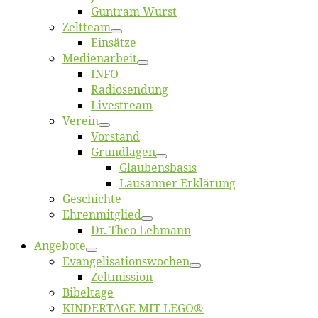
Gun­tram Wurst
Zelt­team
Ein­sät­ze
Me­di­en­ar­beit
INFO
Ra­dio­sen­dung
Live­stream
Ver­ein
Vor­stand
Grund­la­gen
Glaubens­ba­sis
Lausan­ner Erklärung
Ge­schich­te
Eh­ren­mit­glied
Dr. Theo Lehmann
An­ge­bo­te
Evangelisa­tions­wo­chen
Zelt­mis­si­on
Bi­bel­ta­ge
KINDERTAGE MIT LEGO®