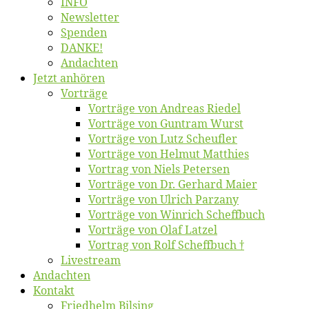
INFO
News­let­ter
Spen­den
DANKE!
An­dach­ten
Jetzt an­hö­ren
Vor­trä­ge
Vor­trä­ge von An­dre­as Riedel
Vor­trä­ge von Gun­tram Wurst
Vor­trä­ge von Lutz Scheufler
Vor­trä­ge von Hel­mut Matthies
Vor­trag von Niels Petersen
Vor­trä­ge von Dr. Ger­hard Maier
Vor­trä­ge von Ul­rich Parzany
Vor­trä­ge von Win­rich Scheffbuch
Vor­trä­ge von Olaf Latzel
Vor­trag von Rolf Scheffbuch †
Live­stream
An­dach­ten
Kon­takt
Fried­helm Bilsing