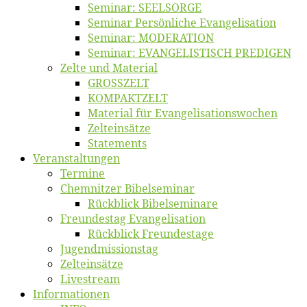
Se­mi­nar: SEELSORGE
Se­mi­nar Per­sön­li­che Evangelisation
Se­mi­nar: MODERATION
Se­mi­nar: EVANGELISTISCH PREDIGEN
Zel­te und Material
GROSSZELT
KOMPAKTZELT
Ma­te­ri­al für Evangelisationswochen
Zelt­ein­sät­ze
State­ments
Ver­an­stal­tun­gen
Ter­mi­ne
Chemnit­zer Bibelseminar
Rück­blick Bibelseminare
Freun­des­tag Evangelisation
Rück­blick Freundestage
Jugend­mis­sions­tag
Zelt­ein­sät­ze
Live­stream
Informatio­nen