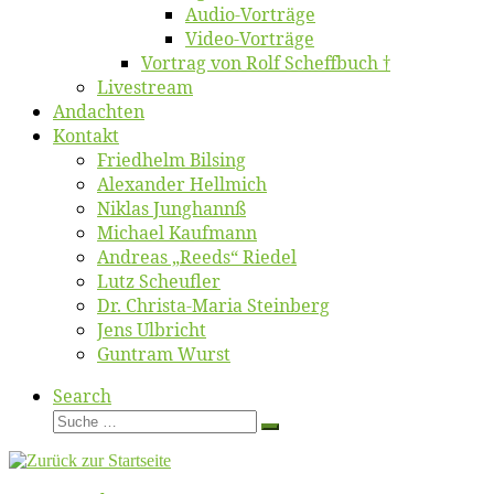
Au­dio-Vor­trä­ge
Vi­deo-Vor­trä­ge
Vor­trag von Rolf Scheffbuch †
Live­stream
An­dach­ten
Kon­takt
Fried­helm Bilsing
Alex­an­der Hellmich
Ni­klas Junghannß
Mi­cha­el Kaufmann
An­dre­as „Reeds“ Riedel
Lutz Scheuf­ler
Dr. Chris­­ta-Ma­ria Steinberg
Jens Ulb­richt
Gun­tram Wurst
Search
Suche
Suche
…