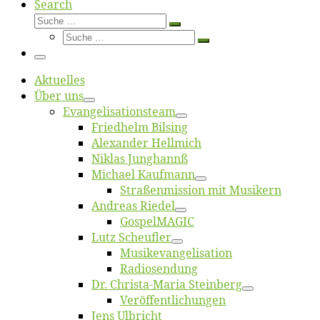
Search
Suche
Suche
Suche
…
Suche
…
Menü
Ak­tu­el­les
Über uns
Evangelisa­tions­team
Fried­helm Bilsing
Alex­an­der Hellmich
Ni­klas Junghannß
Mi­cha­el Kaufmann
Straßenmis­sion mit Musikern
An­dre­as Riedel
Gos­pel­MA­GIC
Lutz Scheuf­ler
Musikevan­ge­li­sa­tion
Ra­dio­sen­dung
Dr. Chris­­ta-Ma­ria Steinberg
Ver­öf­fent­li­chun­gen
Jens Ulb­richt