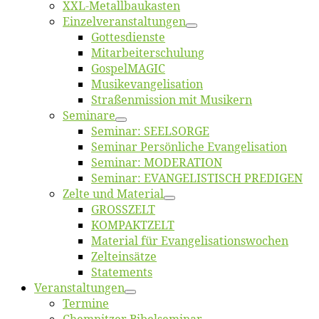
XXL-Me­­tal­l­­bau­­kas­­ten
Einzelver­an­stal­tungen
Got­tes­diens­te
Mitarbeiter­schulung
Gos­pel­MA­GIC
Musikevan­ge­li­sa­tion
Straßenmis­sion mit Musikern
Se­mi­na­re
Se­mi­nar: SEELSORGE
Se­mi­nar Per­sön­li­che Evangelisation
Se­mi­nar: MODERATION
Se­mi­nar: EVANGELISTISCH PREDIGEN
Zel­te und Material
GROSSZELT
KOMPAKTZELT
Ma­te­ri­al für Evangelisationswochen
Zelt­ein­sät­ze
State­ments
Ver­an­stal­tun­gen
Ter­mi­ne