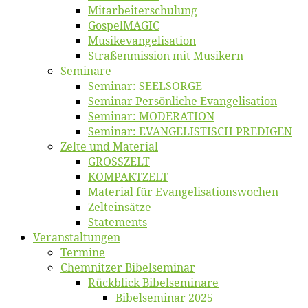
Mitarbeiter­schulung
Gos­pel­MA­GIC
Musikevan­ge­li­sa­tion
Straßenmis­sion mit Musikern
Se­mi­na­re
Se­mi­nar: SEELSORGE
Se­mi­nar Per­sön­li­che Evangelisation
Se­mi­nar: MODERATION
Se­mi­nar: EVANGELISTISCH PREDIGEN
Zel­te und Material
GROSSZELT
KOMPAKTZELT
Ma­te­ri­al für Evangelisationswochen
Zelt­ein­sät­ze
State­ments
Ver­an­stal­tun­gen
Ter­mi­ne
Chemnit­zer Bibelseminar
Rück­blick Bibelseminare
Bi­bel­se­mi­nar 2025