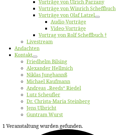
Vor­trä­ge von Ul­rich Parzany
Vor­trä­ge von Win­rich Scheffbuch
Vor­trä­ge von Olaf Latzel
Au­dio-Vor­trä­ge
Vi­deo-Vor­trä­ge
Vor­trag von Rolf Scheffbuch †
Live­stream
An­dach­ten
Kon­takt
Fried­helm Bilsing
Alex­an­der Hellmich
Ni­klas Junghannß
Mi­cha­el Kaufmann
An­dre­as „Reeds“ Riedel
Lutz Scheuf­ler
Dr. Chris­­ta-Ma­ria Steinberg
Jens Ulb­richt
Gun­tram Wurst
1 Veranstaltung wurden gefunden.