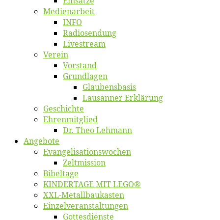
Ein­sät­ze
Me­di­en­ar­beit
INFO
Ra­dio­sen­dung
Live­stream
Ver­ein
Vor­stand
Grund­la­gen
Glaubens­ba­sis
Lausan­ner Erklärung
Ge­schich­te
Eh­ren­mit­glied
Dr. Theo Lehmann
An­ge­bo­te
Evangelisa­tions­wo­chen
Zelt­mis­si­on
Bi­bel­ta­ge
KINDERTAGE MIT LEGO®
XXL-Me­­tal­l­­bau­­kas­­ten
Einzelver­an­stal­tungen
Got­tes­diens­te