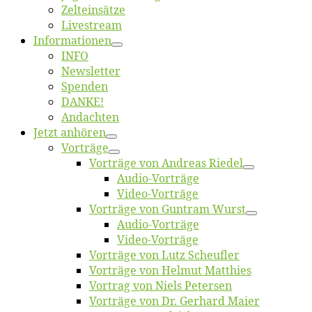
Zelt­ein­sät­ze
Live­stream
Informatio­nen
INFO
News­let­ter
Spen­den
DANKE!
An­dach­ten
Jetzt an­hö­ren
Vor­trä­ge
Vor­trä­ge von An­dre­as Riedel
Au­dio-Vor­trä­ge
Vi­deo-Vor­trä­ge
Vor­trä­ge von Gun­tram Wurst
Au­dio-Vor­trä­ge
Vi­deo-Vor­trä­ge
Vor­trä­ge von Lutz Scheufler
Vor­trä­ge von Hel­mut Matthies
Vor­trag von Niels Petersen
Vor­trä­ge von Dr. Ger­hard Maier