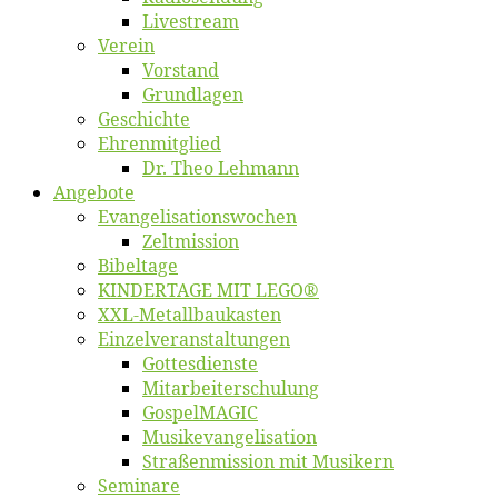
Live­stream
Ver­ein
Vor­stand
Grund­la­gen
Ge­schich­te
Eh­ren­mit­glied
Dr. Theo Lehmann
An­ge­bo­te
Evangelisa­tions­wo­chen
Zelt­mis­si­on
Bi­bel­ta­ge
KINDERTAGE MIT LEGO®
XXL-Me­­tal­l­­bau­­kas­­ten
Einzelver­an­stal­tungen
Got­tes­diens­te
Mitarbeiter­schulung
Gos­pel­MA­GIC
Musikevan­ge­li­sa­tion
Straßenmis­sion mit Musikern
Se­mi­na­re