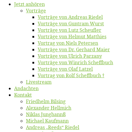
Jetzt an­hö­ren
Vor­trä­ge
Vor­trä­ge von An­dre­as Riedel
Vor­trä­ge von Gun­tram Wurst
Vor­trä­ge von Lutz Scheufler
Vor­trä­ge von Hel­mut Matthies
Vor­trag von Niels Petersen
Vor­trä­ge von Dr. Ger­hard Maier
Vor­trä­ge von Ul­rich Parzany
Vor­trä­ge von Win­rich Scheffbuch
Vor­trä­ge von Olaf Latzel
Vor­trag von Rolf Scheffbuch †
Live­stream
An­dach­ten
Kon­takt
Fried­helm Bilsing
Alex­an­der Hellmich
Ni­klas Junghannß
Mi­cha­el Kaufmann
An­dre­as „Reeds“ Riedel