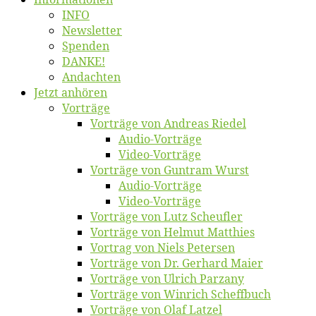
INFO
News­let­ter
Spen­den
DANKE!
An­dach­ten
Jetzt an­hö­ren
Vor­trä­ge
Vor­trä­ge von An­dre­as Riedel
Au­dio-Vor­trä­ge
Vi­deo-Vor­trä­ge
Vor­trä­ge von Gun­tram Wurst
Au­dio-Vor­trä­ge
Vi­deo-Vor­trä­ge
Vor­trä­ge von Lutz Scheufler
Vor­trä­ge von Hel­mut Matthies
Vor­trag von Niels Petersen
Vor­trä­ge von Dr. Ger­hard Maier
Vor­trä­ge von Ul­rich Parzany
Vor­trä­ge von Win­rich Scheffbuch
Vor­trä­ge von Olaf Latzel