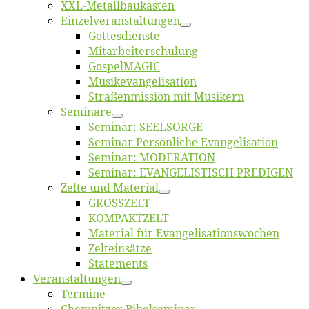
XXL-Me­­tal­l­­bau­­kas­­ten
Einzelver­an­stal­tungen
Got­tes­diens­te
Mitarbeiter­schulung
Gos­pel­MA­GIC
Musikevan­ge­li­sa­tion
Straßenmis­sion mit Musikern
Se­mi­na­re
Se­mi­nar: SEELSORGE
Se­mi­nar Per­sön­li­che Evangelisation
Se­mi­nar: MODERATION
Se­mi­nar: EVANGELISTISCH PREDIGEN
Zel­te und Material
GROSSZELT
KOMPAKTZELT
Ma­te­ri­al für Evangelisationswochen
Zelt­ein­sät­ze
State­ments
Ver­an­stal­tun­gen
Ter­mi­ne