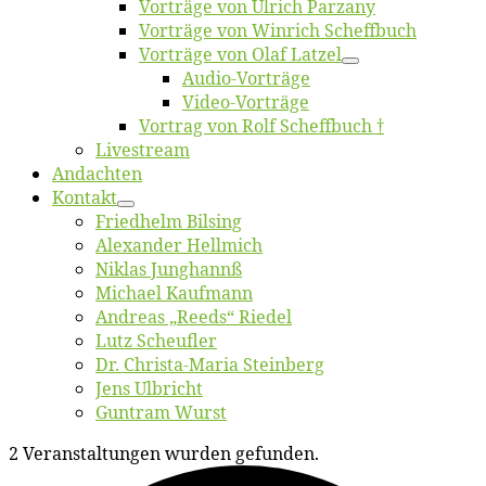
Vor­trä­ge von Ul­rich Parzany
Vor­trä­ge von Win­rich Scheffbuch
Vor­trä­ge von Olaf Latzel
Au­dio-Vor­trä­ge
Vi­deo-Vor­trä­ge
Vor­trag von Rolf Scheffbuch †
Live­stream
An­dach­ten
Kon­takt
Fried­helm Bilsing
Alex­an­der Hellmich
Ni­klas Junghannß
Mi­cha­el Kaufmann
An­dre­as „Reeds“ Riedel
Lutz Scheuf­ler
Dr. Chris­­ta-Ma­ria Steinberg
Jens Ulb­richt
Gun­tram Wurst
2 Veranstaltungen wurden gefunden.