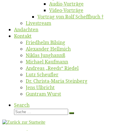
Au­dio-Vor­trä­ge
Vi­deo-Vor­trä­ge
Vor­trag von Rolf Scheffbuch †
Live­stream
An­dach­ten
Kon­takt
Fried­helm Bilsing
Alex­an­der Hellmich
Ni­klas Junghannß
Mi­cha­el Kaufmann
An­dre­as „Reeds“ Riedel
Lutz Scheuf­ler
Dr. Chris­­ta-Ma­ria Steinberg
Jens Ulb­richt
Gun­tram Wurst
Search
Suche
Suche
…