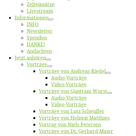
Zelt­ein­sät­ze
Live­stream
Informatio­nen
INFO
News­let­ter
Spen­den
DANKE!
An­dach­ten
Jetzt an­hö­ren
Vor­trä­ge
Vor­trä­ge von An­dre­as Riedel
Au­dio-Vor­trä­ge
Vi­deo-Vor­trä­ge
Vor­trä­ge von Gun­tram Wurst
Au­dio-Vor­trä­ge
Vi­deo-Vor­trä­ge
Vor­trä­ge von Lutz Scheufler
Vor­trä­ge von Hel­mut Matthies
Vor­trag von Niels Petersen
Vor­trä­ge von Dr. Ger­hard Maier