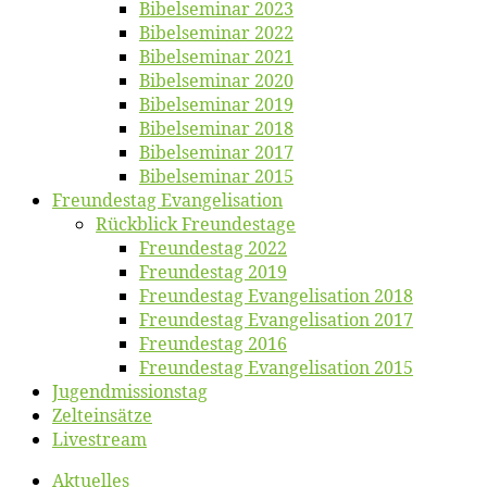
Bi­bel­se­mi­nar 2023
Bi­bel­se­mi­nar 2022
Bi­bel­se­mi­nar 2021
Bi­bel­se­mi­nar 2020
Bi­bel­se­mi­nar 2019
Bi­bel­se­mi­nar 2018
Bibelsemi­nar 2017
Bibelsemi­nar 2015
Freun­des­tag Evangelisation
Rück­blick Freundestage
Freun­des­tag 2022
Freun­des­tag 2019
Freun­des­tag Evan­ge­li­sa­ti­on 2018
Freun­des­tag Evan­ge­li­sa­ti­on 2017
Freun­des­tag 2016
Freun­des­tag Evan­ge­li­sa­ti­on 2015
Jugend­mis­sions­tag
Zelt­ein­sät­ze
Live­stream
Ak­tu­el­les