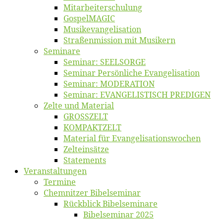
Mitarbeiter­schulung
Gos­pel­MA­GIC
Musikevan­ge­li­sa­tion
Straßenmis­sion mit Musikern
Se­mi­na­re
Se­mi­nar: SEELSORGE
Se­mi­nar Per­sön­li­che Evangelisation
Se­mi­nar: MODERATION
Se­mi­nar: EVANGELISTISCH PREDIGEN
Zel­te und Material
GROSSZELT
KOMPAKTZELT
Ma­te­ri­al für Evangelisationswochen
Zelt­ein­sät­ze
State­ments
Ver­an­stal­tun­gen
Ter­mi­ne
Chemnit­zer Bibelseminar
Rück­blick Bibelseminare
Bi­bel­se­mi­nar 2025