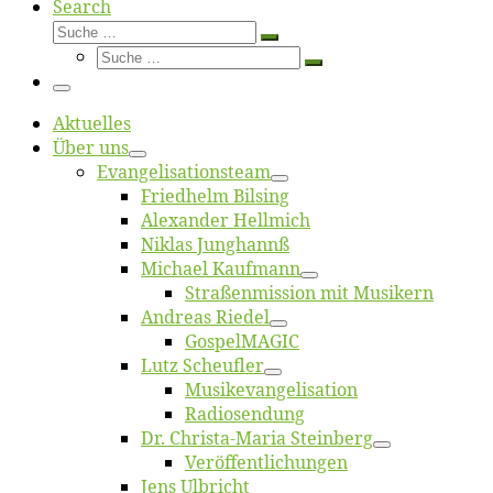
Search
Suche
Suche
Suche
…
Suche
…
Menü
Ak­tu­el­les
Über uns
Evangelisa­tions­team
Fried­helm Bilsing
Alex­an­der Hellmich
Ni­klas Junghannß
Mi­cha­el Kaufmann
Straßenmis­sion mit Musikern
An­dre­as Riedel
Gos­pel­MA­GIC
Lutz Scheuf­ler
Musikevan­ge­li­sa­tion
Ra­dio­sen­dung
Dr. Chris­­ta-Ma­ria Steinberg
Ver­öf­fent­li­chun­gen
Jens Ulb­richt