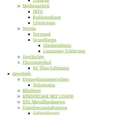
Ein­sät­ze
Me­di­en­ar­beit
INFO
Ra­dio­sen­dung
Live­stream
Ver­ein
Vor­stand
Grund­la­gen
Glaubens­ba­sis
Lausan­ner Erklärung
Ge­schich­te
Eh­ren­mit­glied
Dr. Theo Lehmann
An­ge­bo­te
Evangelisa­tions­wo­chen
Zelt­mis­si­on
Bi­bel­ta­ge
KINDERTAGE MIT LEGO®
XXL-Me­­tal­l­­bau­­kas­­ten
Einzelver­an­stal­tungen
Got­tes­diens­te