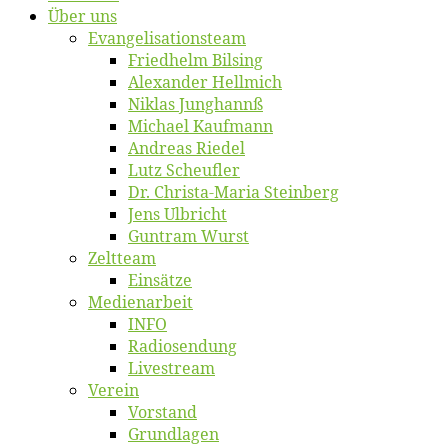
Über uns
Evangelisa­tions­team
Fried­helm Bilsing
Alex­an­der Hellmich
Ni­klas Junghannß
Mi­cha­el Kaufmann
An­dre­as Riedel
Lutz Scheuf­ler
Dr. Chris­­ta-Ma­ria Steinberg
Jens Ulb­richt
Gun­tram Wurst
Zelt­team
Ein­sät­ze
Me­di­en­ar­beit
INFO
Ra­dio­sen­dung
Live­stream
Ver­ein
Vor­stand
Grund­la­gen