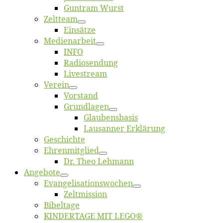
Gun­tram Wurst
Zelt­team
Ein­sät­ze
Me­di­en­ar­beit
INFO
Ra­dio­sen­dung
Live­stream
Ver­ein
Vor­stand
Grund­la­gen
Glaubens­ba­sis
Lausan­ner Erklärung
Ge­schich­te
Eh­ren­mit­glied
Dr. Theo Lehmann
An­ge­bo­te
Evangelisa­tions­wo­chen
Zelt­mis­si­on
Bi­bel­ta­ge
KINDERTAGE MIT LEGO®