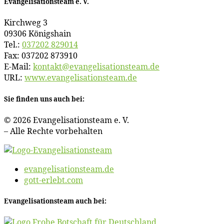
Evan­ge­li­sa­ti­ons­team e. V.
Kirch­weg 3
09306 Königshain
Tel.:
037202 829014
Fax: 037202 873910
E‑Mail:
kontakt@​evangelisationsteam.​de
URL:
www​.evan​ge​li​sa​ti​ons​team​.de
Sie fin­den uns auch bei:
© 2026 Evan­ge­li­sa­ti­ons­team e. V.
– Al­le Rech­te vorbehalten
evangelisationsteam.de
gott-erlebt.com
Evan­ge­li­sa­ti­ons­team auch bei: