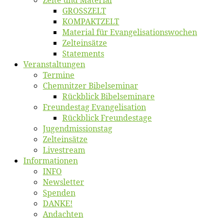
Zel­te und Material
GROSSZELT
KOMPAKTZELT
Ma­te­ri­al für Evangelisationswochen
Zelt­ein­sät­ze
State­ments
Ver­an­stal­tun­gen
Ter­mi­ne
Chemnit­zer Bibelseminar
Rück­blick Bibelseminare
Freun­des­tag Evangelisation
Rück­blick Freundestage
Jugend­mis­sions­tag
Zelt­ein­sät­ze
Live­stream
Informatio­nen
INFO
News­let­ter
Spen­den
DANKE!
An­dach­ten