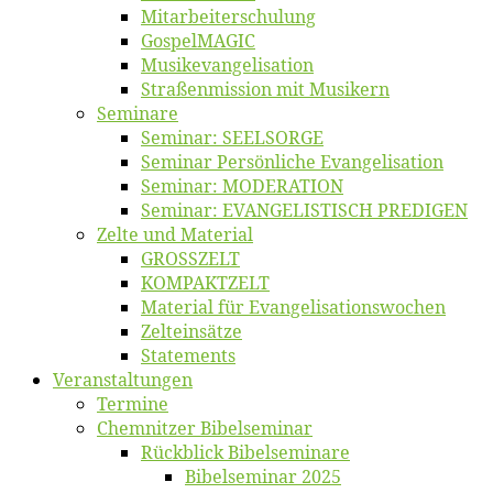
Mitarbeiter­schulung
Gos­pel­MA­GIC
Musikevan­ge­li­sa­tion
Straßenmis­sion mit Musikern
Se­mi­na­re
Se­mi­nar: SEELSORGE
Se­mi­nar Per­sön­li­che Evangelisation
Se­mi­nar: MODERATION
Se­mi­nar: EVANGELISTISCH PREDIGEN
Zel­te und Material
GROSSZELT
KOMPAKTZELT
Ma­te­ri­al für Evangelisationswochen
Zelt­ein­sät­ze
State­ments
Ver­an­stal­tun­gen
Ter­mi­ne
Chemnit­zer Bibelseminar
Rück­blick Bibelseminare
Bi­bel­se­mi­nar 2025