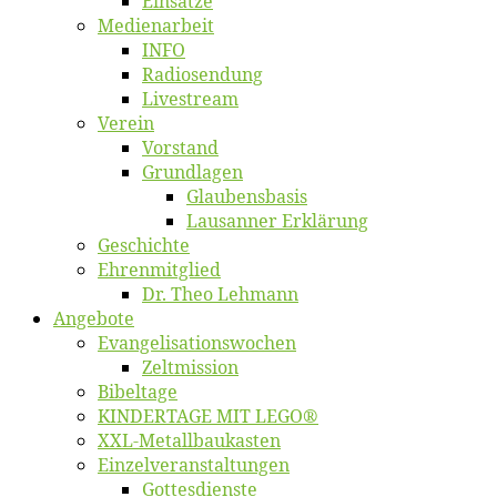
Ein­sät­ze
Me­di­en­ar­beit
INFO
Ra­dio­sen­dung
Live­stream
Ver­ein
Vor­stand
Grund­la­gen
Glaubens­ba­sis
Lausan­ner Erklärung
Ge­schich­te
Eh­ren­mit­glied
Dr. Theo Lehmann
An­ge­bo­te
Evangelisa­tions­wo­chen
Zelt­mis­si­on
Bi­bel­ta­ge
KINDERTAGE MIT LEGO®
XXL-Me­­tal­l­­bau­­kas­­ten
Einzelver­an­stal­tungen
Got­tes­diens­te