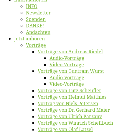
INFO
News­let­ter
Spen­den
DANKE!
An­dach­ten
Jetzt an­hö­ren
Vor­trä­ge
Vor­trä­ge von An­dre­as Riedel
Au­dio-Vor­trä­ge
Vi­deo-Vor­trä­ge
Vor­trä­ge von Gun­tram Wurst
Au­dio-Vor­trä­ge
Vi­deo-Vor­trä­ge
Vor­trä­ge von Lutz Scheufler
Vor­trä­ge von Hel­mut Matthies
Vor­trag von Niels Petersen
Vor­trä­ge von Dr. Ger­hard Maier
Vor­trä­ge von Ul­rich Parzany
Vor­trä­ge von Win­rich Scheffbuch
Vor­trä­ge von Olaf Latzel