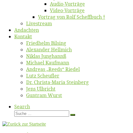
Au­dio-Vor­trä­ge
Vi­deo-Vor­trä­ge
Vor­trag von Rolf Scheffbuch †
Live­stream
An­dach­ten
Kon­takt
Fried­helm Bilsing
Alex­an­der Hellmich
Ni­klas Junghannß
Mi­cha­el Kaufmann
An­dre­as „Reeds“ Riedel
Lutz Scheuf­ler
Dr. Chris­­ta-Ma­ria Steinberg
Jens Ulb­richt
Gun­tram Wurst
Search
Suche
Suche
…