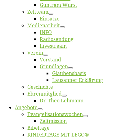
Gun­tram Wurst
Zelt­team
Ein­sät­ze
Me­di­en­ar­beit
INFO
Ra­dio­sen­dung
Live­stream
Ver­ein
Vor­stand
Grund­la­gen
Glaubens­ba­sis
Lausan­ner Erklärung
Ge­schich­te
Eh­ren­mit­glied
Dr. Theo Lehmann
An­ge­bo­te
Evangelisa­tions­wo­chen
Zelt­mis­si­on
Bi­bel­ta­ge
KINDERTAGE MIT LEGO®