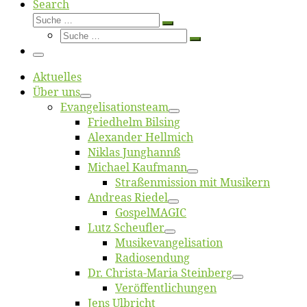
Search
Suche
Suche
Suche
…
Suche
…
Menü
Ak­tu­el­les
Über uns
Evangelisa­tions­team
Fried­helm Bilsing
Alex­an­der Hellmich
Ni­klas Junghannß
Mi­cha­el Kaufmann
Straßenmis­sion mit Musikern
An­dre­as Riedel
Gos­pel­MA­GIC
Lutz Scheuf­ler
Musikevan­ge­li­sa­tion
Ra­dio­sen­dung
Dr. Chris­­ta-Ma­ria Steinberg
Ver­öf­fent­li­chun­gen
Jens Ulb­richt