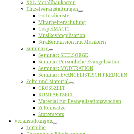
XXL-Me­­tal­l­­bau­­kas­­ten
Einzelver­an­stal­tungen
Got­tes­diens­te
Mitarbeiter­schulung
Gos­pel­MA­GIC
Musikevan­ge­li­sa­tion
Straßenmis­sion mit Musikern
Se­mi­na­re
Se­mi­nar: SEELSORGE
Se­mi­nar Per­sön­li­che Evangelisation
Se­mi­nar: MODERATION
Se­mi­nar: EVANGELISTISCH PREDIGEN
Zel­te und Material
GROSSZELT
KOMPAKTZELT
Ma­te­ri­al für Evangelisationswochen
Zelt­ein­sät­ze
State­ments
Ver­an­stal­tun­gen
Ter­mi­ne