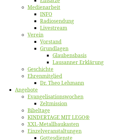
Ein­sät­ze
Me­di­en­ar­beit
INFO
Ra­dio­sen­dung
Live­stream
Ver­ein
Vor­stand
Grund­la­gen
Glaubens­ba­sis
Lausan­ner Erklärung
Ge­schich­te
Eh­ren­mit­glied
Dr. Theo Lehmann
An­ge­bo­te
Evangelisa­tions­wo­chen
Zelt­mis­si­on
Bi­bel­ta­ge
KINDERTAGE MIT LEGO®
XXL-Me­­tal­l­­bau­­kas­­ten
Einzelver­an­stal­tungen
Got­tes­diens­te