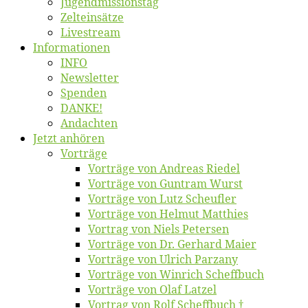
Jugend­mis­sions­tag
Zelt­ein­sät­ze
Live­stream
Informatio­nen
INFO
News­let­ter
Spen­den
DANKE!
An­dach­ten
Jetzt an­hö­ren
Vor­trä­ge
Vor­trä­ge von An­dre­as Riedel
Vor­trä­ge von Gun­tram Wurst
Vor­trä­ge von Lutz Scheufler
Vor­trä­ge von Hel­mut Matthies
Vor­trag von Niels Petersen
Vor­trä­ge von Dr. Ger­hard Maier
Vor­trä­ge von Ul­rich Parzany
Vor­trä­ge von Win­rich Scheffbuch
Vor­trä­ge von Olaf Latzel
Vor­trag von Rolf Scheffbuch †