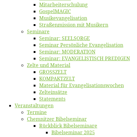
Mitarbeiter­schulung
Gos­pel­MA­GIC
Musikevan­ge­li­sa­tion
Straßenmis­sion mit Musikern
Se­mi­na­re
Se­mi­nar: SEELSORGE
Se­mi­nar Per­sön­li­che Evangelisation
Se­mi­nar: MODERATION
Se­mi­nar: EVANGELISTISCH PREDIGEN
Zel­te und Material
GROSSZELT
KOMPAKTZELT
Ma­te­ri­al für Evangelisationswochen
Zelt­ein­sät­ze
State­ments
Ver­an­stal­tun­gen
Ter­mi­ne
Chemnit­zer Bibelseminar
Rück­blick Bibelseminare
Bi­bel­se­mi­nar 2025