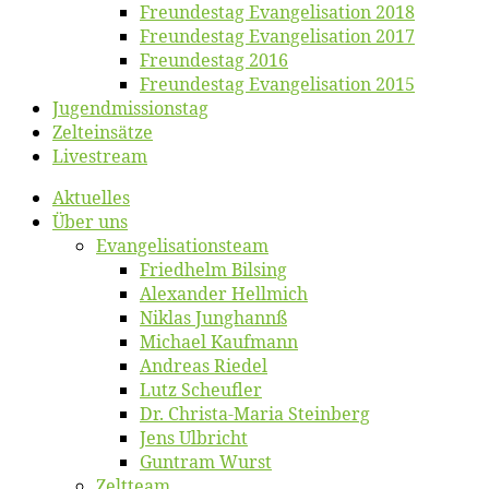
Freun­des­tag Evan­ge­li­sa­ti­on 2018
Freun­des­tag Evan­ge­li­sa­ti­on 2017
Freun­des­tag 2016
Freun­des­tag Evan­ge­li­sa­ti­on 2015
Jugend­mis­sions­tag
Zelt­ein­sät­ze
Live­stream
Ak­tu­el­les
Über uns
Evangelisa­tions­team
Fried­helm Bilsing
Alex­an­der Hellmich
Ni­klas Junghannß
Mi­cha­el Kaufmann
An­dre­as Riedel
Lutz Scheuf­ler
Dr. Chris­­ta-Ma­ria Steinberg
Jens Ulb­richt
Gun­tram Wurst
Zelt­team