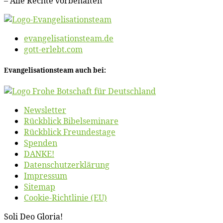
– Al­le Rech­te vorbehalten
evangelisationsteam.de
gott-erlebt.com
Evan­ge­li­sa­ti­ons­team auch bei:
News­let­ter
Rück­blick Bibelseminare
Rück­blick Freundestage
Spen­den
DANKE!
Daten­schutz­er­klä­rung
Im­pres­sum
Site­map
Coo­kie-Rich­t­­li­­nie (EU)
So­li Deo Gloria!