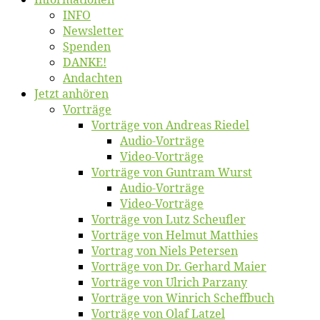
INFO
News­let­ter
Spen­den
DANKE!
An­dach­ten
Jetzt an­hö­ren
Vor­trä­ge
Vor­trä­ge von An­dre­as Riedel
Au­dio-Vor­trä­ge
Vi­deo-Vor­trä­ge
Vor­trä­ge von Gun­tram Wurst
Au­dio-Vor­trä­ge
Vi­deo-Vor­trä­ge
Vor­trä­ge von Lutz Scheufler
Vor­trä­ge von Hel­mut Matthies
Vor­trag von Niels Petersen
Vor­trä­ge von Dr. Ger­hard Maier
Vor­trä­ge von Ul­rich Parzany
Vor­trä­ge von Win­rich Scheffbuch
Vor­trä­ge von Olaf Latzel