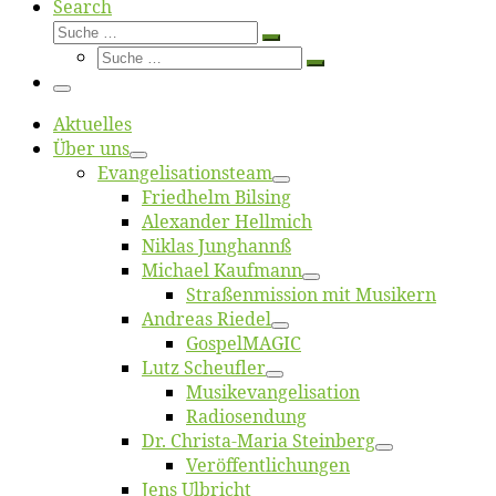
Search
Suche
Suche
Suche
…
Suche
…
Menü
Ak­tu­el­les
Über uns
Evangelisa­tions­team
Fried­helm Bilsing
Alex­an­der Hellmich
Ni­klas Junghannß
Mi­cha­el Kaufmann
Straßenmis­sion mit Musikern
An­dre­as Riedel
Gos­pel­MA­GIC
Lutz Scheuf­ler
Musikevan­ge­li­sa­tion
Ra­dio­sen­dung
Dr. Chris­­ta-Ma­ria Steinberg
Ver­öf­fent­li­chun­gen
Jens Ulb­richt