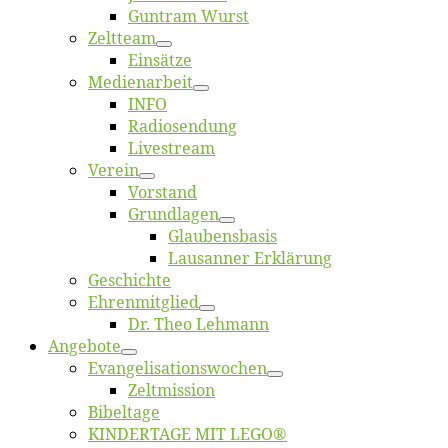
Gun­tram Wurst
Zelt­team
Ein­sät­ze
Me­di­en­ar­beit
INFO
Ra­dio­sen­dung
Live­stream
Ver­ein
Vor­stand
Grund­la­gen
Glaubens­ba­sis
Lausan­ner Erklärung
Ge­schich­te
Eh­ren­mit­glied
Dr. Theo Lehmann
An­ge­bo­te
Evangelisa­tions­wo­chen
Zelt­mis­si­on
Bi­bel­ta­ge
KINDERTAGE MIT LEGO®