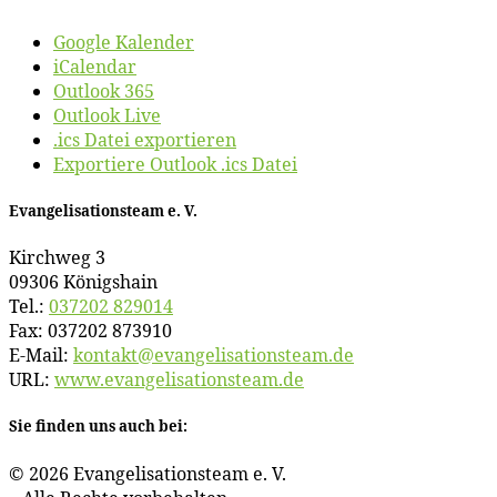
Google Kalender
iCalendar
Outlook 365
Outlook Live
.ics Datei exportieren
Exportiere Outlook .ics Datei
Evan­ge­li­sa­ti­ons­team e. V.
Kirch­weg 3
09306 Königshain
Tel.:
037202 829014
Fax: 037202 873910
E‑Mail:
kontakt@​evangelisationsteam.​de
URL:
www​.evan​ge​li​sa​ti​ons​team​.de
Sie fin­den uns auch bei:
© 2026 Evan­ge­li­sa­ti­ons­team e. V.