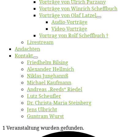
Vor­trä­ge von Ul­rich Parzany
Vor­trä­ge von Win­rich Scheffbuch
Vor­trä­ge von Olaf Latzel
Au­dio-Vor­trä­ge
Vi­deo-Vor­trä­ge
Vor­trag von Rolf Scheffbuch †
Live­stream
An­dach­ten
Kon­takt
Fried­helm Bilsing
Alex­an­der Hellmich
Ni­klas Junghannß
Mi­cha­el Kaufmann
An­dre­as „Reeds“ Riedel
Lutz Scheuf­ler
Dr. Chris­­ta-Ma­ria Steinberg
Jens Ulb­richt
Gun­tram Wurst
1 Veranstaltung wurden gefunden.