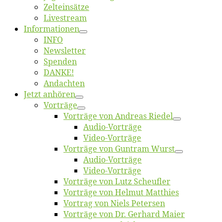
Zelt­ein­sät­ze
Live­stream
Informatio­nen
INFO
News­let­ter
Spen­den
DANKE!
An­dach­ten
Jetzt an­hö­ren
Vor­trä­ge
Vor­trä­ge von An­dre­as Riedel
Au­dio-Vor­trä­ge
Vi­deo-Vor­trä­ge
Vor­trä­ge von Gun­tram Wurst
Au­dio-Vor­trä­ge
Vi­deo-Vor­trä­ge
Vor­trä­ge von Lutz Scheufler
Vor­trä­ge von Hel­mut Matthies
Vor­trag von Niels Petersen
Vor­trä­ge von Dr. Ger­hard Maier