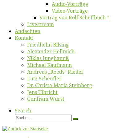
Au­dio-Vor­trä­ge
Vi­deo-Vor­trä­ge
Vor­trag von Rolf Scheffbuch †
Live­stream
An­dach­ten
Kon­takt
Fried­helm Bilsing
Alex­an­der Hellmich
Ni­klas Junghannß
Mi­cha­el Kaufmann
An­dre­as „Reeds“ Riedel
Lutz Scheuf­ler
Dr. Chris­­ta-Ma­ria Steinberg
Jens Ulb­richt
Gun­tram Wurst
Search
Suche
Suche
…