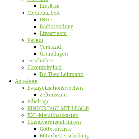
Ein­sät­ze
Me­di­en­ar­beit
INFO
Ra­dio­sen­dung
Live­stream
Ver­ein
Vor­stand
Grund­la­gen
Ge­schich­te
Eh­ren­mit­glied
Dr. Theo Lehmann
An­ge­bo­te
Evangelisa­tions­wo­chen
Zelt­mis­si­on
Bi­bel­ta­ge
KINDERTAGE MIT LEGO®
XXL-Me­­tal­l­­bau­­kas­­ten
Einzelver­an­stal­tungen
Got­tes­diens­te
Mitarbeiter­schulung