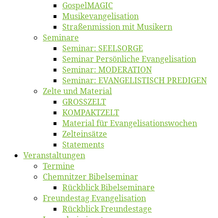
Gos­pel­MA­GIC
Musikevan­ge­li­sa­tion
Straßenmis­sion mit Musikern
Se­mi­na­re
Se­mi­nar: SEELSORGE
Se­mi­nar Per­sön­li­che Evangelisation
Se­mi­nar: MODERATION
Se­mi­nar: EVANGELISTISCH PREDIGEN
Zel­te und Material
GROSSZELT
KOMPAKTZELT
Ma­te­ri­al für Evangelisationswochen
Zelt­ein­sät­ze
State­ments
Ver­an­stal­tun­gen
Ter­mi­ne
Chemnit­zer Bibelseminar
Rück­blick Bibelseminare
Freun­des­tag Evangelisation
Rück­blick Freundestage