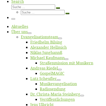
Search
Suche
Suche
Suche
…
Suche
…
Menü
Ak­tu­el­les
Über uns
Evangelisa­tions­team
Fried­helm Bilsing
Alex­an­der Hellmich
Ni­klas Junghannß
Mi­cha­el Kaufmann
Straßenmis­sion mit Musikern
An­dre­as Riedel
Gos­pel­MA­GIC
Lutz Scheuf­ler
Musikevan­ge­li­sa­tion
Ra­dio­sen­dung
Dr. Chris­­ta-Ma­ria Steinberg
Ver­öf­fent­li­chun­gen
Jens Ulb­richt