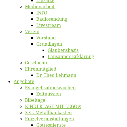
Ein­sät­ze
Me­di­en­ar­beit
INFO
Ra­dio­sen­dung
Live­stream
Ver­ein
Vor­stand
Grund­la­gen
Glaubens­ba­sis
Lausan­ner Erklärung
Ge­schich­te
Eh­ren­mit­glied
Dr. Theo Lehmann
An­ge­bo­te
Evangelisa­tions­wo­chen
Zelt­mis­si­on
Bi­bel­ta­ge
KINDERTAGE MIT LEGO®
XXL-Me­­tal­l­­bau­­kas­­ten
Einzelver­an­stal­tungen
Got­tes­diens­te