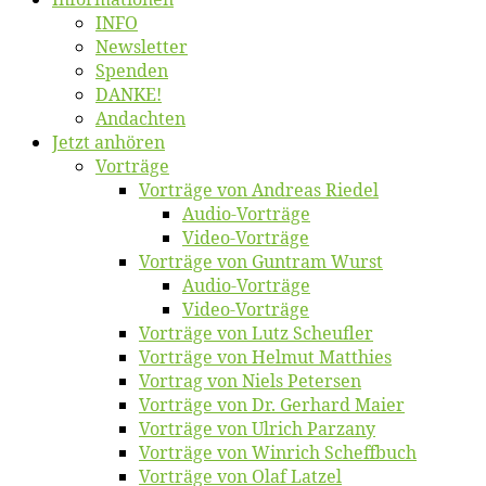
INFO
News­let­ter
Spen­den
DANKE!
An­dach­ten
Jetzt an­hö­ren
Vor­trä­ge
Vor­trä­ge von An­dre­as Riedel
Au­dio-Vor­trä­ge
Vi­deo-Vor­trä­ge
Vor­trä­ge von Gun­tram Wurst
Au­dio-Vor­trä­ge
Vi­deo-Vor­trä­ge
Vor­trä­ge von Lutz Scheufler
Vor­trä­ge von Hel­mut Matthies
Vor­trag von Niels Petersen
Vor­trä­ge von Dr. Ger­hard Maier
Vor­trä­ge von Ul­rich Parzany
Vor­trä­ge von Win­rich Scheffbuch
Vor­trä­ge von Olaf Latzel