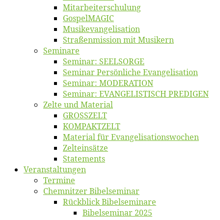
Mitarbeiter­schulung
Gos­pel­MA­GIC
Musikevan­ge­li­sa­tion
Straßenmis­sion mit Musikern
Se­mi­na­re
Se­mi­nar: SEELSORGE
Se­mi­nar Per­sön­li­che Evangelisation
Se­mi­nar: MODERATION
Se­mi­nar: EVANGELISTISCH PREDIGEN
Zel­te und Material
GROSSZELT
KOMPAKTZELT
Ma­te­ri­al für Evangelisationswochen
Zelt­ein­sät­ze
State­ments
Ver­an­stal­tun­gen
Ter­mi­ne
Chemnit­zer Bibelseminar
Rück­blick Bibelseminare
Bi­bel­se­mi­nar 2025