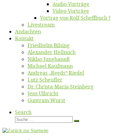
Au­dio-Vor­trä­ge
Vi­deo-Vor­trä­ge
Vor­trag von Rolf Scheffbuch †
Live­stream
An­dach­ten
Kon­takt
Fried­helm Bilsing
Alex­an­der Hellmich
Ni­klas Junghannß
Mi­cha­el Kaufmann
An­dre­as „Reeds“ Riedel
Lutz Scheuf­ler
Dr. Chris­­ta-Ma­ria Steinberg
Jens Ulb­richt
Gun­tram Wurst
Search
Suche
Suche
…