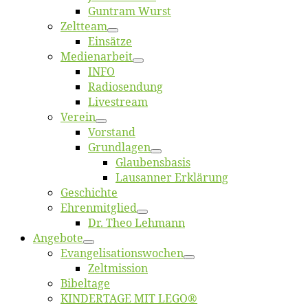
Gun­tram Wurst
Zelt­team
Ein­sät­ze
Me­di­en­ar­beit
INFO
Ra­dio­sen­dung
Live­stream
Ver­ein
Vor­stand
Grund­la­gen
Glaubens­ba­sis
Lausan­ner Erklärung
Ge­schich­te
Eh­ren­mit­glied
Dr. Theo Lehmann
An­ge­bo­te
Evangelisa­tions­wo­chen
Zelt­mis­si­on
Bi­bel­ta­ge
KINDERTAGE MIT LEGO®