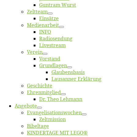
Gun­tram Wurst
Zelt­team
Ein­sät­ze
Me­di­en­ar­beit
INFO
Ra­dio­sen­dung
Live­stream
Ver­ein
Vor­stand
Grund­la­gen
Glaubens­ba­sis
Lausan­ner Erklärung
Ge­schich­te
Eh­ren­mit­glied
Dr. Theo Lehmann
An­ge­bo­te
Evangelisa­tions­wo­chen
Zelt­mis­si­on
Bi­bel­ta­ge
KINDERTAGE MIT LEGO®