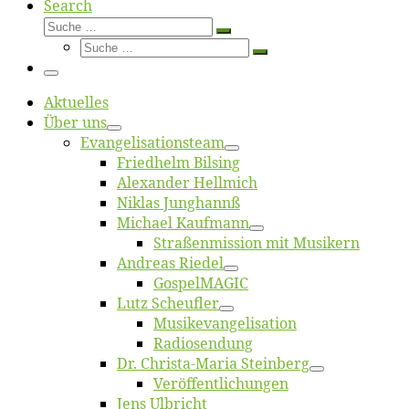
Search
Suche
Suche
Suche
…
Suche
…
Menü
Ak­tu­el­les
Über uns
Evangelisa­tions­team
Fried­helm Bilsing
Alex­an­der Hellmich
Ni­klas Junghannß
Mi­cha­el Kaufmann
Straßenmis­sion mit Musikern
An­dre­as Riedel
Gos­pel­MA­GIC
Lutz Scheuf­ler
Musikevan­ge­li­sa­tion
Ra­dio­sen­dung
Dr. Chris­­ta-Ma­ria Steinberg
Ver­öf­fent­li­chun­gen
Jens Ulb­richt