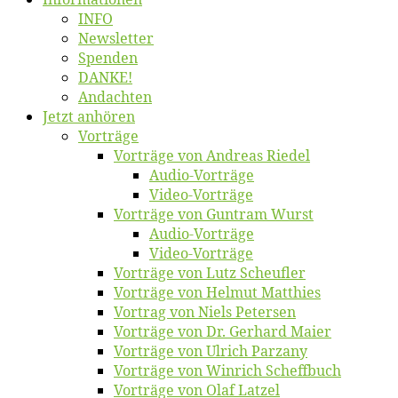
INFO
News­let­ter
Spen­den
DANKE!
An­dach­ten
Jetzt an­hö­ren
Vor­trä­ge
Vor­trä­ge von An­dre­as Riedel
Au­dio-Vor­trä­ge
Vi­deo-Vor­trä­ge
Vor­trä­ge von Gun­tram Wurst
Au­dio-Vor­trä­ge
Vi­deo-Vor­trä­ge
Vor­trä­ge von Lutz Scheufler
Vor­trä­ge von Hel­mut Matthies
Vor­trag von Niels Petersen
Vor­trä­ge von Dr. Ger­hard Maier
Vor­trä­ge von Ul­rich Parzany
Vor­trä­ge von Win­rich Scheffbuch
Vor­trä­ge von Olaf Latzel