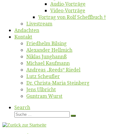
Au­dio-Vor­trä­ge
Vi­deo-Vor­trä­ge
Vor­trag von Rolf Scheffbuch †
Live­stream
An­dach­ten
Kon­takt
Fried­helm Bilsing
Alex­an­der Hellmich
Ni­klas Junghannß
Mi­cha­el Kaufmann
An­dre­as „Reeds“ Riedel
Lutz Scheuf­ler
Dr. Chris­­ta-Ma­ria Steinberg
Jens Ulb­richt
Gun­tram Wurst
Search
Suche
Suche
…