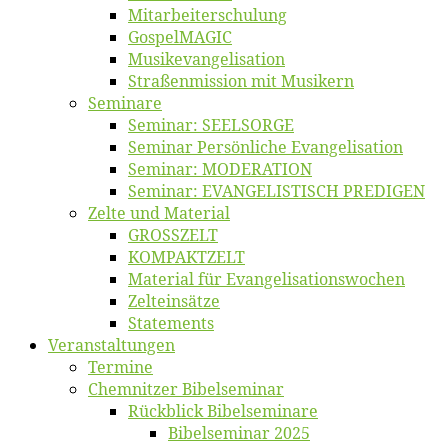
Mitarbeiter­schulung
Gos­pel­MA­GIC
Musikevan­ge­li­sa­tion
Straßenmis­sion mit Musikern
Se­mi­na­re
Se­mi­nar: SEELSORGE
Se­mi­nar Per­sön­li­che Evangelisation
Se­mi­nar: MODERATION
Se­mi­nar: EVANGELISTISCH PREDIGEN
Zel­te und Material
GROSSZELT
KOMPAKTZELT
Ma­te­ri­al für Evangelisationswochen
Zelt­ein­sät­ze
State­ments
Ver­an­stal­tun­gen
Ter­mi­ne
Chemnit­zer Bibelseminar
Rück­blick Bibelseminare
Bi­bel­se­mi­nar 2025