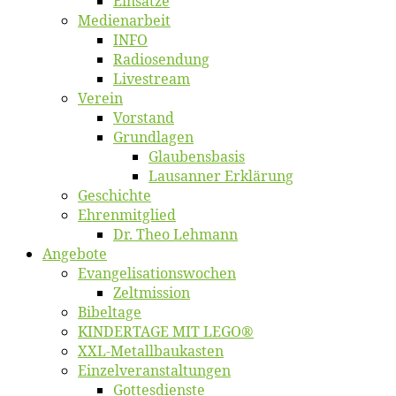
Ein­sät­ze
Me­di­en­ar­beit
INFO
Ra­dio­sen­dung
Live­stream
Ver­ein
Vor­stand
Grund­la­gen
Glaubens­ba­sis
Lausan­ner Erklärung
Ge­schich­te
Eh­ren­mit­glied
Dr. Theo Lehmann
An­ge­bo­te
Evangelisa­tions­wo­chen
Zelt­mis­si­on
Bi­bel­ta­ge
KINDERTAGE MIT LEGO®
XXL-Me­­tal­l­­bau­­kas­­ten
Einzelver­an­stal­tungen
Got­tes­diens­te