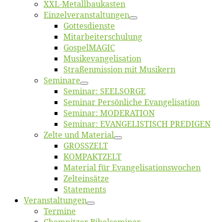
XXL-Me­­tal­l­­bau­­kas­­ten
Einzelver­an­stal­tungen
Got­tes­diens­te
Mitarbeiter­schulung
Gos­pel­MA­GIC
Musikevan­ge­li­sa­tion
Straßenmis­sion mit Musikern
Se­mi­na­re
Se­mi­nar: SEELSORGE
Se­mi­nar Per­sön­li­che Evangelisation
Se­mi­nar: MODERATION
Se­mi­nar: EVANGELISTISCH PREDIGEN
Zel­te und Material
GROSSZELT
KOMPAKTZELT
Ma­te­ri­al für Evangelisationswochen
Zelt­ein­sät­ze
State­ments
Ver­an­stal­tun­gen
Ter­mi­ne