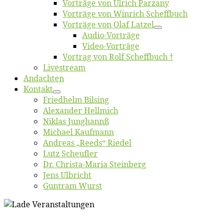
Vor­trä­ge von Ul­rich Parzany
Vor­trä­ge von Win­rich Scheffbuch
Vor­trä­ge von Olaf Latzel
Au­dio-Vor­trä­ge
Vi­deo-Vor­trä­ge
Vor­trag von Rolf Scheffbuch †
Live­stream
An­dach­ten
Kon­takt
Fried­helm Bilsing
Alex­an­der Hellmich
Ni­klas Junghannß
Mi­cha­el Kaufmann
An­dre­as „Reeds“ Riedel
Lutz Scheuf­ler
Dr. Chris­­ta-Ma­ria Steinberg
Jens Ulb­richt
Gun­tram Wurst