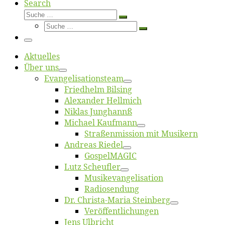
Search
Suche
Suche
Suche
…
Suche
…
Menü
Ak­tu­el­les
Über uns
Evangelisa­tions­team
Fried­helm Bilsing
Alex­an­der Hellmich
Ni­klas Junghannß
Mi­cha­el Kaufmann
Straßenmis­sion mit Musikern
An­dre­as Riedel
Gos­pel­MA­GIC
Lutz Scheuf­ler
Musikevan­ge­li­sa­tion
Ra­dio­sen­dung
Dr. Chris­­ta-Ma­ria Steinberg
Ver­öf­fent­li­chun­gen
Jens Ulb­richt