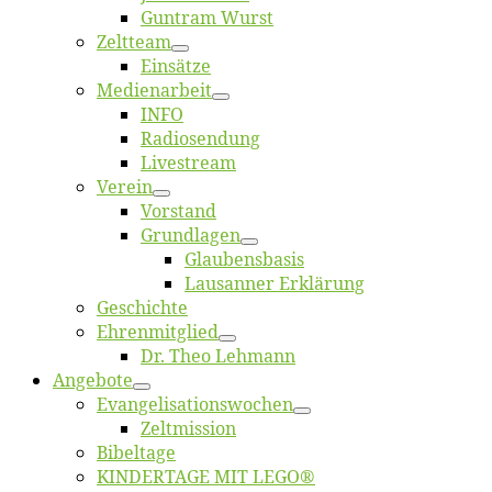
Gun­tram Wurst
Zelt­team
Ein­sät­ze
Me­di­en­ar­beit
INFO
Ra­dio­sen­dung
Live­stream
Ver­ein
Vor­stand
Grund­la­gen
Glaubens­ba­sis
Lausan­ner Erklärung
Ge­schich­te
Eh­ren­mit­glied
Dr. Theo Lehmann
An­ge­bo­te
Evangelisa­tions­wo­chen
Zelt­mis­si­on
Bi­bel­ta­ge
KINDERTAGE MIT LEGO®