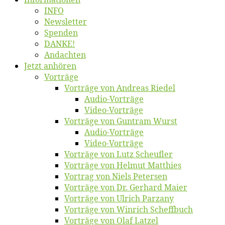
INFO
News­let­ter
Spen­den
DANKE!
An­dach­ten
Jetzt an­hö­ren
Vor­trä­ge
Vor­trä­ge von An­dre­as Riedel
Au­dio-Vor­trä­ge
Vi­deo-Vor­trä­ge
Vor­trä­ge von Gun­tram Wurst
Au­dio-Vor­trä­ge
Vi­deo-Vor­trä­ge
Vor­trä­ge von Lutz Scheufler
Vor­trä­ge von Hel­mut Matthies
Vor­trag von Niels Petersen
Vor­trä­ge von Dr. Ger­hard Maier
Vor­trä­ge von Ul­rich Parzany
Vor­trä­ge von Win­rich Scheffbuch
Vor­trä­ge von Olaf Latzel