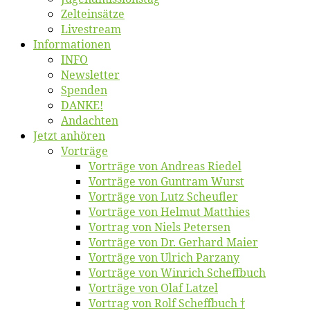
Zelt­ein­sät­ze
Live­stream
Informatio­nen
INFO
News­let­ter
Spen­den
DANKE!
An­dach­ten
Jetzt an­hö­ren
Vor­trä­ge
Vor­trä­ge von An­dre­as Riedel
Vor­trä­ge von Gun­tram Wurst
Vor­trä­ge von Lutz Scheufler
Vor­trä­ge von Hel­mut Matthies
Vor­trag von Niels Petersen
Vor­trä­ge von Dr. Ger­hard Maier
Vor­trä­ge von Ul­rich Parzany
Vor­trä­ge von Win­rich Scheffbuch
Vor­trä­ge von Olaf Latzel
Vor­trag von Rolf Scheffbuch †