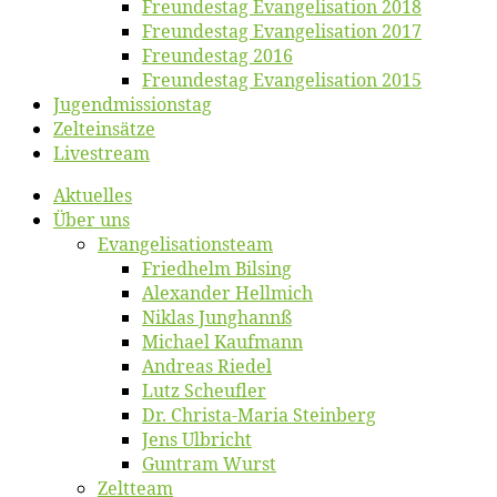
Freun­des­tag Evan­ge­li­sa­ti­on 2018
Freun­des­tag Evan­ge­li­sa­ti­on 2017
Freun­des­tag 2016
Freun­des­tag Evan­ge­li­sa­ti­on 2015
Jugend­mis­sions­tag
Zelt­ein­sät­ze
Live­stream
Ak­tu­el­les
Über uns
Evangelisa­tions­team
Fried­helm Bilsing
Alex­an­der Hellmich
Ni­klas Junghannß
Mi­cha­el Kaufmann
An­dre­as Riedel
Lutz Scheuf­ler
Dr. Chris­­ta-Ma­ria Steinberg
Jens Ulb­richt
Gun­tram Wurst
Zelt­team