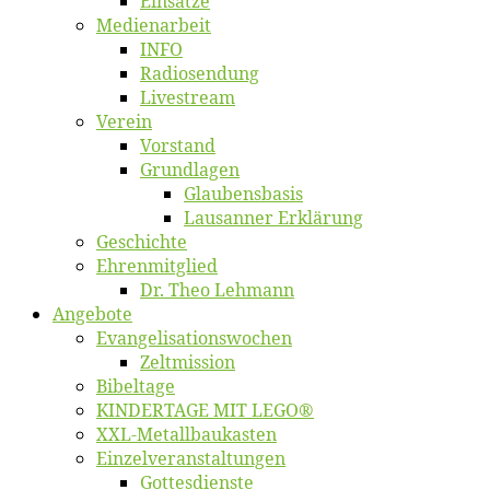
Ein­sät­ze
Me­di­en­ar­beit
INFO
Ra­dio­sen­dung
Live­stream
Ver­ein
Vor­stand
Grund­la­gen
Glaubens­ba­sis
Lausan­ner Erklärung
Ge­schich­te
Eh­ren­mit­glied
Dr. Theo Lehmann
An­ge­bo­te
Evangelisa­tions­wo­chen
Zelt­mis­si­on
Bi­bel­ta­ge
KINDERTAGE MIT LEGO®
XXL-Me­­tal­l­­bau­­kas­­ten
Einzelver­an­stal­tungen
Got­tes­diens­te