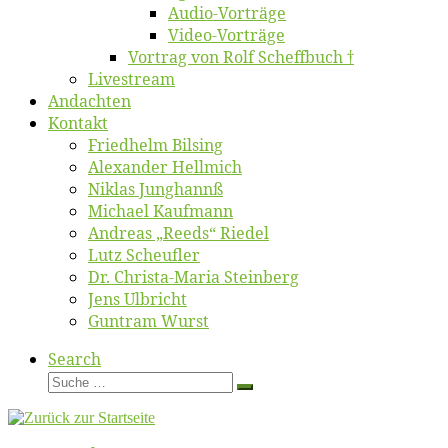
Au­dio-Vor­trä­ge
Vi­deo-Vor­trä­ge
Vor­trag von Rolf Scheffbuch †
Live­stream
An­dach­ten
Kon­takt
Fried­helm Bilsing
Alex­an­der Hellmich
Ni­klas Junghannß
Mi­cha­el Kaufmann
An­dre­as „Reeds“ Riedel
Lutz Scheuf­ler
Dr. Chris­­ta-Ma­ria Steinberg
Jens Ulb­richt
Gun­tram Wurst
Search
Suche
Suche
…