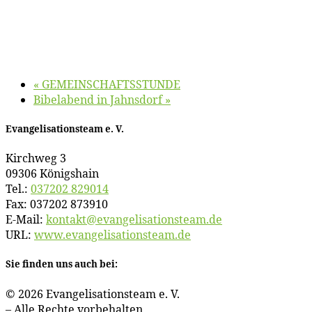
«
GEMEINSCHAFTSSTUNDE
Bi­bel­abend in Jahnsdorf
»
Evan­ge­li­sa­ti­ons­team e. V.
Kirch­weg 3
09306 Königshain
Tel.:
037202 829014
Fax: 037202 873910
E‑Mail:
kontakt@​evangelisationsteam.​de
URL:
www​.evan​ge​li​sa​ti​ons​team​.de
Sie fin­den uns auch bei:
© 2026 Evan­ge­li­sa­ti­ons­team e. V.
– Al­le Rech­te vorbehalten