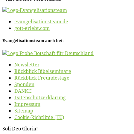
evangelisationsteam.de
gott-erlebt.com
Evan­ge­li­sa­ti­ons­team auch bei:
News­let­ter
Rück­blick Bibelseminare
Rück­blick Freundestage
Spen­den
DANKE!
Daten­schutz­er­klä­rung
Im­pres­sum
Site­map
Coo­kie-Rich­t­­li­­nie (EU)
So­li Deo Gloria!