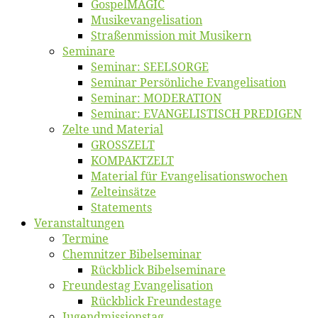
Gos­pel­MA­GIC
Musikevan­ge­li­sa­tion
Straßenmis­sion mit Musikern
Se­mi­na­re
Se­mi­nar: SEELSORGE
Se­mi­nar Per­sön­li­che Evangelisation
Se­mi­nar: MODERATION
Se­mi­nar: EVANGELISTISCH PREDIGEN
Zel­te und Material
GROSSZELT
KOMPAKTZELT
Ma­te­ri­al für Evangelisationswochen
Zelt­ein­sät­ze
State­ments
Ver­an­stal­tun­gen
Ter­mi­ne
Chemnit­zer Bibelseminar
Rück­blick Bibelseminare
Freun­des­tag Evangelisation
Rück­blick Freundestage
Jugend­mis­sions­tag