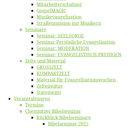
Mitarbeiter­schulung
Gos­pel­MA­GIC
Musikevan­ge­li­sa­tion
Straßenmis­sion mit Musikern
Se­mi­na­re
Se­mi­nar: SEELSORGE
Se­mi­nar Per­sön­li­che Evangelisation
Se­mi­nar: MODERATION
Se­mi­nar: EVANGELISTISCH PREDIGEN
Zel­te und Material
GROSSZELT
KOMPAKTZELT
Ma­te­ri­al für Evangelisationswochen
Zelt­ein­sät­ze
State­ments
Ver­an­stal­tun­gen
Ter­mi­ne
Chemnit­zer Bibelseminar
Rück­blick Bibelseminare
Bi­bel­se­mi­nar 2025