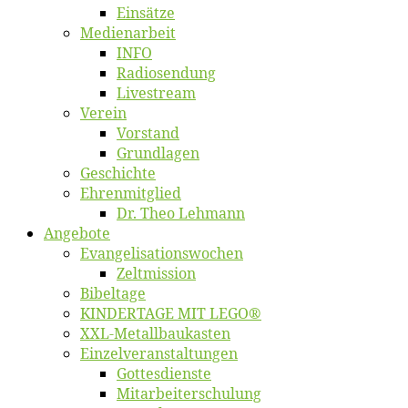
Ein­sät­ze
Me­di­en­ar­beit
INFO
Ra­dio­sen­dung
Live­stream
Ver­ein
Vor­stand
Grund­la­gen
Ge­schich­te
Eh­ren­mit­glied
Dr. Theo Lehmann
An­ge­bo­te
Evangelisa­tions­wo­chen
Zelt­mis­si­on
Bi­bel­ta­ge
KINDERTAGE MIT LEGO®
XXL-Me­­tal­l­­bau­­kas­­ten
Einzelver­an­stal­tungen
Got­tes­diens­te
Mitarbeiter­schulung