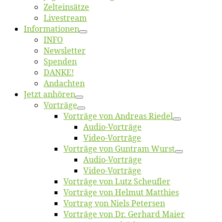
Zelt­ein­sät­ze
Live­stream
Informatio­nen
INFO
News­let­ter
Spen­den
DANKE!
An­dach­ten
Jetzt an­hö­ren
Vor­trä­ge
Vor­trä­ge von An­dre­as Riedel
Au­dio-Vor­trä­ge
Vi­deo-Vor­trä­ge
Vor­trä­ge von Gun­tram Wurst
Au­dio-Vor­trä­ge
Vi­deo-Vor­trä­ge
Vor­trä­ge von Lutz Scheufler
Vor­trä­ge von Hel­mut Matthies
Vor­trag von Niels Petersen
Vor­trä­ge von Dr. Ger­hard Maier