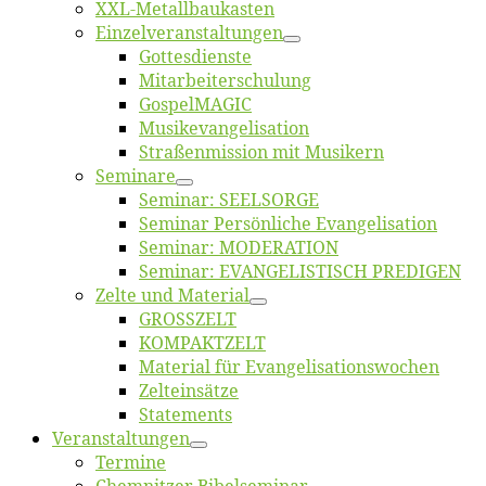
XXL-Me­­tal­l­­bau­­kas­­ten
Einzelver­an­stal­tungen
Got­tes­diens­te
Mitarbeiter­schulung
Gos­pel­MA­GIC
Musikevan­ge­li­sa­tion
Straßenmis­sion mit Musikern
Se­mi­na­re
Se­mi­nar: SEELSORGE
Se­mi­nar Per­sön­li­che Evangelisation
Se­mi­nar: MODERATION
Se­mi­nar: EVANGELISTISCH PREDIGEN
Zel­te und Material
GROSSZELT
KOMPAKTZELT
Ma­te­ri­al für Evangelisationswochen
Zelt­ein­sät­ze
State­ments
Ver­an­stal­tun­gen
Ter­mi­ne