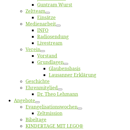
Gun­tram Wurst
Zelt­team
Ein­sät­ze
Me­di­en­ar­beit
INFO
Ra­dio­sen­dung
Live­stream
Ver­ein
Vor­stand
Grund­la­gen
Glaubens­ba­sis
Lausan­ner Erklärung
Ge­schich­te
Eh­ren­mit­glied
Dr. Theo Lehmann
An­ge­bo­te
Evangelisa­tions­wo­chen
Zelt­mis­si­on
Bi­bel­ta­ge
KINDERTAGE MIT LEGO®