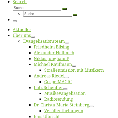
Search
Suche
Suche
Suche
…
Suche
…
Menü
Ak­tu­el­les
Über uns
Evangelisa­tions­team
Fried­helm Bilsing
Alex­an­der Hellmich
Ni­klas Junghannß
Mi­cha­el Kaufmann
Straßenmis­sion mit Musikern
An­dre­as Riedel
Gos­pel­MA­GIC
Lutz Scheuf­ler
Musikevan­ge­li­sa­tion
Ra­dio­sen­dung
Dr. Chris­­ta-Ma­ria Steinberg
Ver­öf­fent­li­chun­gen
Jens Ulb­richt