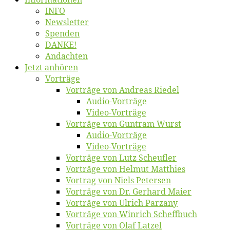
INFO
News­let­ter
Spen­den
DANKE!
An­dach­ten
Jetzt an­hö­ren
Vor­trä­ge
Vor­trä­ge von An­dre­as Riedel
Au­dio-Vor­trä­ge
Vi­deo-Vor­trä­ge
Vor­trä­ge von Gun­tram Wurst
Au­dio-Vor­trä­ge
Vi­deo-Vor­trä­ge
Vor­trä­ge von Lutz Scheufler
Vor­trä­ge von Hel­mut Matthies
Vor­trag von Niels Petersen
Vor­trä­ge von Dr. Ger­hard Maier
Vor­trä­ge von Ul­rich Parzany
Vor­trä­ge von Win­rich Scheffbuch
Vor­trä­ge von Olaf Latzel