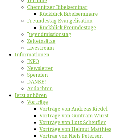
Ter­mi­ne
Chemnit­zer Bibelseminar
Rück­blick Bibelseminare
Freun­des­tag Evangelisation
Rück­blick Freundestage
Jugend­mis­sions­tag
Zelt­ein­sät­ze
Live­stream
Informatio­nen
INFO
News­let­ter
Spen­den
DANKE!
An­dach­ten
Jetzt an­hö­ren
Vor­trä­ge
Vor­trä­ge von An­dre­as Riedel
Vor­trä­ge von Gun­tram Wurst
Vor­trä­ge von Lutz Scheufler
Vor­trä­ge von Hel­mut Matthies
Vor­trag von Niels Petersen