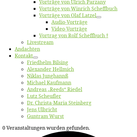
Vor­trä­ge von Ul­rich Parzany
Vor­trä­ge von Win­rich Scheffbuch
Vor­trä­ge von Olaf Latzel
Au­dio-Vor­trä­ge
Vi­deo-Vor­trä­ge
Vor­trag von Rolf Scheffbuch †
Live­stream
An­dach­ten
Kon­takt
Fried­helm Bilsing
Alex­an­der Hellmich
Ni­klas Junghannß
Mi­cha­el Kaufmann
An­dre­as „Reeds“ Riedel
Lutz Scheuf­ler
Dr. Chris­­ta-Ma­ria Steinberg
Jens Ulb­richt
Gun­tram Wurst
0 Veranstaltungen wurden gefunden.