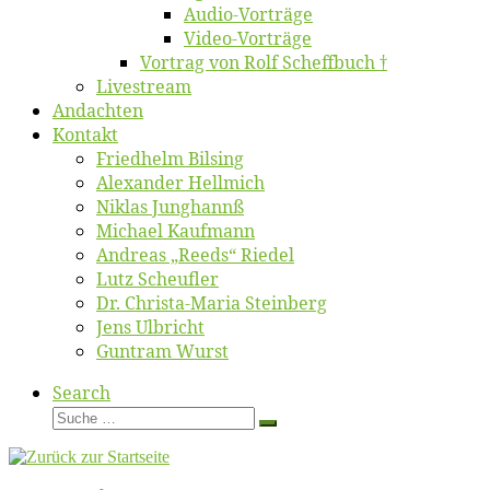
Au­dio-Vor­trä­ge
Vi­deo-Vor­trä­ge
Vor­trag von Rolf Scheffbuch †
Live­stream
An­dach­ten
Kon­takt
Fried­helm Bilsing
Alex­an­der Hellmich
Ni­klas Junghannß
Mi­cha­el Kaufmann
An­dre­as „Reeds“ Riedel
Lutz Scheuf­ler
Dr. Chris­­ta-Ma­ria Steinberg
Jens Ulb­richt
Gun­tram Wurst
Search
Suche
Suche
…