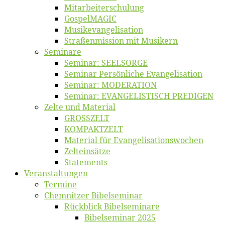
Mitarbeiter­schulung
Gos­pel­MA­GIC
Musikevan­ge­li­sa­tion
Straßenmis­sion mit Musikern
Se­mi­na­re
Se­mi­nar: SEELSORGE
Se­mi­nar Per­sön­li­che Evangelisation
Se­mi­nar: MODERATION
Se­mi­nar: EVANGELISTISCH PREDIGEN
Zel­te und Material
GROSSZELT
KOMPAKTZELT
Ma­te­ri­al für Evangelisationswochen
Zelt­ein­sät­ze
State­ments
Ver­an­stal­tun­gen
Ter­mi­ne
Chemnit­zer Bibelseminar
Rück­blick Bibelseminare
Bi­bel­se­mi­nar 2025