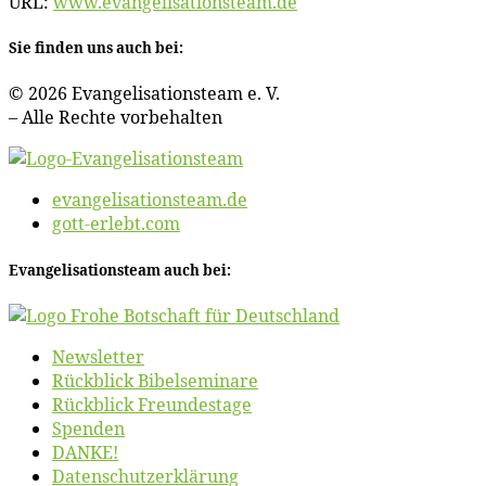
URL:
www​.evan​ge​li​sa​ti​ons​team​.de
Sie fin­den uns auch bei:
© 2026 Evan­ge­li­sa­ti­ons­team e. V.
– Al­le Rech­te vorbehalten
evangelisationsteam.de
gott-erlebt.com
Evan­ge­li­sa­ti­ons­team auch bei:
News­let­ter
Rück­blick Bibelseminare
Rück­blick Freundestage
Spen­den
DANKE!
Daten­schutz­er­klä­rung