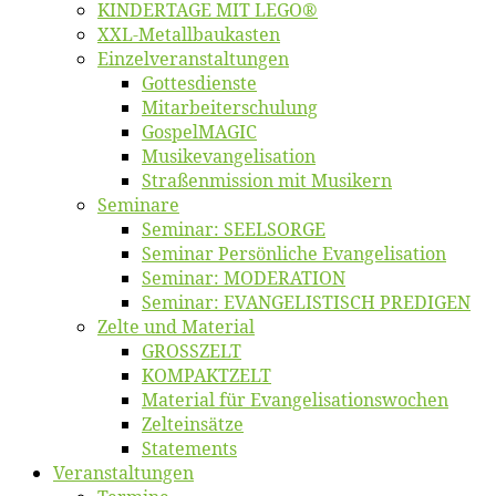
KINDERTAGE MIT LEGO®
XXL-Me­­tal­l­­bau­­kas­­ten
Einzelver­an­stal­tungen
Got­tes­diens­te
Mitarbeiter­schulung
Gos­pel­MA­GIC
Musikevan­ge­li­sa­tion
Straßenmis­sion mit Musikern
Se­mi­na­re
Se­mi­nar: SEELSORGE
Se­mi­nar Per­sön­li­che Evangelisation
Se­mi­nar: MODERATION
Se­mi­nar: EVANGELISTISCH PREDIGEN
Zel­te und Material
GROSSZELT
KOMPAKTZELT
Ma­te­ri­al für Evangelisationswochen
Zelt­ein­sät­ze
State­ments
Ver­an­stal­tun­gen