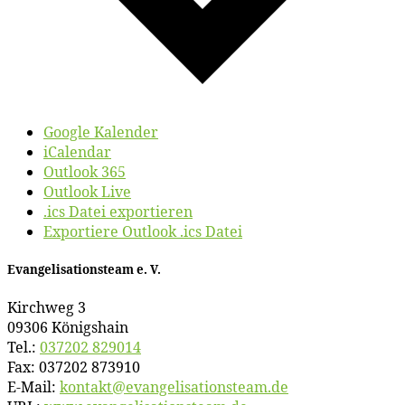
Google Kalender
iCalendar
Outlook 365
Outlook Live
.ics Datei exportieren
Exportiere Outlook .ics Datei
Evan­ge­li­sa­ti­ons­team e. V.
Kirch­weg 3
09306 Königshain
Tel.:
037202 829014
Fax: 037202 873910
E‑Mail:
kontakt@​evangelisationsteam.​de