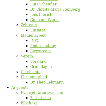
Lutz Scheuf­ler
Dr. Chris­­ta-Ma­ria Steinberg
Jens Ulb­richt
Gun­tram Wurst
Zelt­team
Ein­sät­ze
Me­di­en­ar­beit
INFO
Ra­dio­sen­dung
Live­stream
Ver­ein
Vor­stand
Grund­la­gen
Ge­schich­te
Eh­ren­mit­glied
Dr. Theo Lehmann
An­ge­bo­te
Evangelisa­tions­wo­chen
Zelt­mis­si­on
Bi­bel­ta­ge