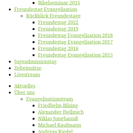
Bibelsemi­nar 2015
Freun­des­tag Evangelisation
Rück­blick Freundestage
Freun­des­tag 2022
Freun­des­tag 2019
Freun­des­tag Evan­ge­li­sa­ti­on 2018
Freun­des­tag Evan­ge­li­sa­ti­on 2017
Freun­des­tag 2016
Freun­des­tag Evan­ge­li­sa­ti­on 2015
Jugend­mis­sions­tag
Zelt­ein­sät­ze
Live­stream
Ak­tu­el­les
Über uns
Evangelisa­tions­team
Fried­helm Bilsing
Alex­an­der Hellmich
Ni­klas Junghannß
Mi­cha­el Kaufmann
An­dre­as Riedel