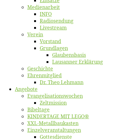
Ein­sät­ze
Me­di­en­ar­beit
INFO
Ra­dio­sen­dung
Live­stream
Ver­ein
Vor­stand
Grund­la­gen
Glaubens­ba­sis
Lausan­ner Erklärung
Ge­schich­te
Eh­ren­mit­glied
Dr. Theo Lehmann
An­ge­bo­te
Evangelisa­tions­wo­chen
Zelt­mis­si­on
Bi­bel­ta­ge
KINDERTAGE MIT LEGO®
XXL-Me­­tal­l­­bau­­kas­­ten
Einzelver­an­stal­tungen
Got­tes­diens­te