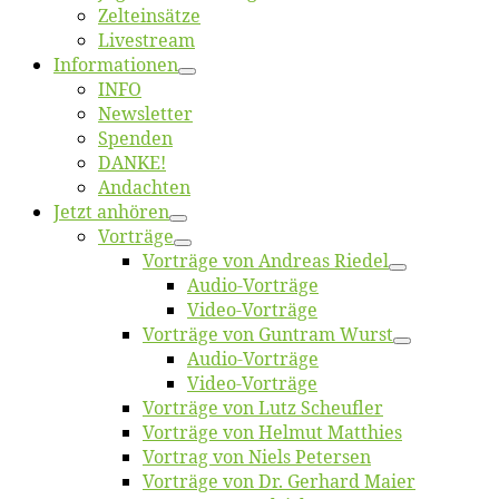
Zelt­ein­sät­ze
Live­stream
Informatio­nen
INFO
News­let­ter
Spen­den
DANKE!
An­dach­ten
Jetzt an­hö­ren
Vor­trä­ge
Vor­trä­ge von An­dre­as Riedel
Au­dio-Vor­trä­ge
Vi­deo-Vor­trä­ge
Vor­trä­ge von Gun­tram Wurst
Au­dio-Vor­trä­ge
Vi­deo-Vor­trä­ge
Vor­trä­ge von Lutz Scheufler
Vor­trä­ge von Hel­mut Matthies
Vor­trag von Niels Petersen
Vor­trä­ge von Dr. Ger­hard Maier