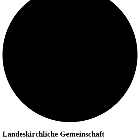
Lan­des­kirch­li­che Ge­mein­schaft