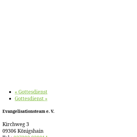
«
Got­tes­dienst
Got­tes­dienst
»
Evan­ge­li­sa­ti­ons­team e. V.
Kirch­weg 3
09306 Königshain