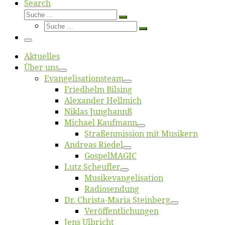
Search
Suche
Suche
Suche
…
Suche
…
Menü
Ak­tu­el­les
Über uns
Evangelisa­tions­team
Fried­helm Bilsing
Alex­an­der Hellmich
Ni­klas Junghannß
Mi­cha­el Kaufmann
Straßenmis­sion mit Musikern
An­dre­as Riedel
Gos­pel­MA­GIC
Lutz Scheuf­ler
Musikevan­ge­li­sa­tion
Ra­dio­sen­dung
Dr. Chris­­ta-Ma­ria Steinberg
Ver­öf­fent­li­chun­gen
Jens Ulb­richt