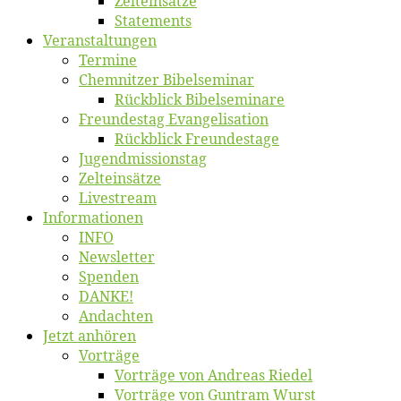
Zelt­ein­sät­ze
State­ments
Ver­an­stal­tun­gen
Ter­mi­ne
Chemnit­zer Bibelseminar
Rück­blick Bibelseminare
Freun­des­tag Evangelisation
Rück­blick Freundestage
Jugend­mis­sions­tag
Zelt­ein­sät­ze
Live­stream
Informatio­nen
INFO
News­let­ter
Spen­den
DANKE!
An­dach­ten
Jetzt an­hö­ren
Vor­trä­ge
Vor­trä­ge von An­dre­as Riedel
Vor­trä­ge von Gun­tram Wurst