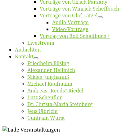
Vor­trä­ge von Ul­rich Parzany
Vor­trä­ge von Win­rich Scheffbuch
Vor­trä­ge von Olaf Latzel
Au­dio-Vor­trä­ge
Vi­deo-Vor­trä­ge
Vor­trag von Rolf Scheffbuch †
Live­stream
An­dach­ten
Kon­takt
Fried­helm Bilsing
Alex­an­der Hellmich
Ni­klas Junghannß
Mi­cha­el Kaufmann
An­dre­as „Reeds“ Riedel
Lutz Scheuf­ler
Dr. Chris­­ta-Ma­ria Steinberg
Jens Ulb­richt
Gun­tram Wurst