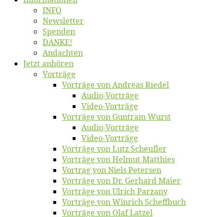
INFO
News­let­ter
Spen­den
DANKE!
An­dach­ten
Jetzt an­hö­ren
Vor­trä­ge
Vor­trä­ge von An­dre­as Riedel
Au­dio-Vor­trä­ge
Vi­deo-Vor­trä­ge
Vor­trä­ge von Gun­tram Wurst
Au­dio-Vor­trä­ge
Vi­deo-Vor­trä­ge
Vor­trä­ge von Lutz Scheufler
Vor­trä­ge von Hel­mut Matthies
Vor­trag von Niels Petersen
Vor­trä­ge von Dr. Ger­hard Maier
Vor­trä­ge von Ul­rich Parzany
Vor­trä­ge von Win­rich Scheffbuch
Vor­trä­ge von Olaf Latzel