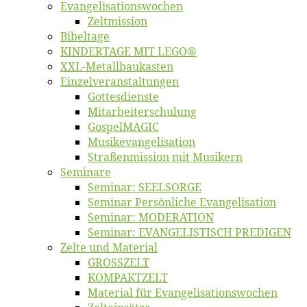
Evangelisa­tions­wo­chen
Zelt­mis­si­on
Bi­bel­ta­ge
KINDERTAGE MIT LEGO®
XXL-Me­­tal­l­­bau­­kas­­ten
Einzelver­an­stal­tungen
Got­tes­diens­te
Mitarbeiter­schulung
Gos­pel­MA­GIC
Musikevan­ge­li­sa­tion
Straßenmis­sion mit Musikern
Se­mi­na­re
Se­mi­nar: SEELSORGE
Se­mi­nar Per­sön­li­che Evangelisation
Se­mi­nar: MODERATION
Se­mi­nar: EVANGELISTISCH PREDIGEN
Zel­te und Material
GROSSZELT
KOMPAKTZELT
Ma­te­ri­al für Evangelisationswochen