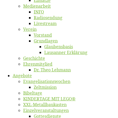
Ein­sät­ze
Me­di­en­ar­beit
INFO
Ra­dio­sen­dung
Live­stream
Ver­ein
Vor­stand
Grund­la­gen
Glaubens­ba­sis
Lausan­ner Erklärung
Ge­schich­te
Eh­ren­mit­glied
Dr. Theo Lehmann
An­ge­bo­te
Evangelisa­tions­wo­chen
Zelt­mis­si­on
Bi­bel­ta­ge
KINDERTAGE MIT LEGO®
XXL-Me­­tal­l­­bau­­kas­­ten
Einzelver­an­stal­tungen
Got­tes­diens­te