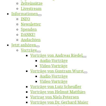
Zelt­ein­sät­ze
Live­stream
Informatio­nen
INFO
News­let­ter
Spen­den
DANKE!
An­dach­ten
Jetzt an­hö­ren
Vor­trä­ge
Vor­trä­ge von An­dre­as Riedel
Au­dio-Vor­trä­ge
Vi­deo-Vor­trä­ge
Vor­trä­ge von Gun­tram Wurst
Au­dio-Vor­trä­ge
Vi­deo-Vor­trä­ge
Vor­trä­ge von Lutz Scheufler
Vor­trä­ge von Hel­mut Matthies
Vor­trag von Niels Petersen
Vor­trä­ge von Dr. Ger­hard Maier