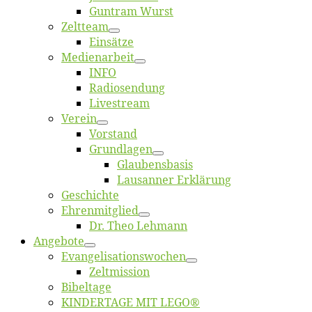
Gun­tram Wurst
Zelt­team
Ein­sät­ze
Me­di­en­ar­beit
INFO
Ra­dio­sen­dung
Live­stream
Ver­ein
Vor­stand
Grund­la­gen
Glaubens­ba­sis
Lausan­ner Erklärung
Ge­schich­te
Eh­ren­mit­glied
Dr. Theo Lehmann
An­ge­bo­te
Evangelisa­tions­wo­chen
Zelt­mis­si­on
Bi­bel­ta­ge
KINDERTAGE MIT LEGO®