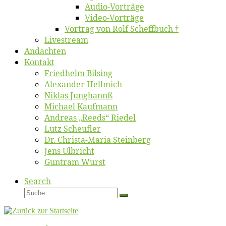
Au­dio-Vor­trä­ge
Vi­deo-Vor­trä­ge
Vor­trag von Rolf Scheffbuch †
Live­stream
An­dach­ten
Kon­takt
Fried­helm Bilsing
Alex­an­der Hellmich
Ni­klas Junghannß
Mi­cha­el Kaufmann
An­dre­as „Reeds“ Riedel
Lutz Scheuf­ler
Dr. Chris­­ta-Ma­ria Steinberg
Jens Ulb­richt
Gun­tram Wurst
Search
Suche
Suche
…