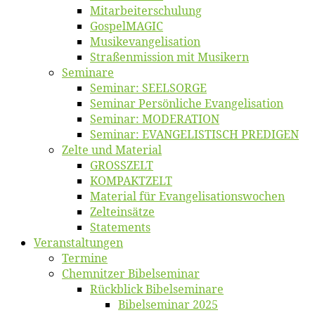
Mitarbeiter­schulung
Gos­pel­MA­GIC
Musikevan­ge­li­sa­tion
Straßenmis­sion mit Musikern
Se­mi­na­re
Se­mi­nar: SEELSORGE
Se­mi­nar Per­sön­li­che Evangelisation
Se­mi­nar: MODERATION
Se­mi­nar: EVANGELISTISCH PREDIGEN
Zel­te und Material
GROSSZELT
KOMPAKTZELT
Ma­te­ri­al für Evangelisationswochen
Zelt­ein­sät­ze
State­ments
Ver­an­stal­tun­gen
Ter­mi­ne
Chemnit­zer Bibelseminar
Rück­blick Bibelseminare
Bi­bel­se­mi­nar 2025