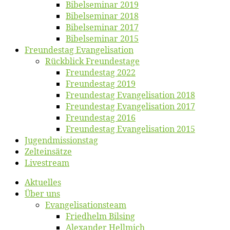
Bi­bel­se­mi­nar 2019
Bi­bel­se­mi­nar 2018
Bibelsemi­nar 2017
Bibelsemi­nar 2015
Freun­des­tag Evangelisation
Rück­blick Freundestage
Freun­des­tag 2022
Freun­des­tag 2019
Freun­des­tag Evan­ge­li­sa­ti­on 2018
Freun­des­tag Evan­ge­li­sa­ti­on 2017
Freun­des­tag 2016
Freun­des­tag Evan­ge­li­sa­ti­on 2015
Jugend­mis­sions­tag
Zelt­ein­sät­ze
Live­stream
Ak­tu­el­les
Über uns
Evangelisa­tions­team
Fried­helm Bilsing
Alex­an­der Hellmich