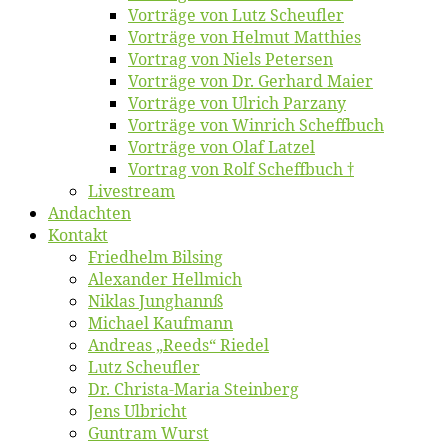
Vor­trä­ge von Lutz Scheufler
Vor­trä­ge von Hel­mut Matthies
Vor­trag von Niels Petersen
Vor­trä­ge von Dr. Ger­hard Maier
Vor­trä­ge von Ul­rich Parzany
Vor­trä­ge von Win­rich Scheffbuch
Vor­trä­ge von Olaf Latzel
Vor­trag von Rolf Scheffbuch †
Live­stream
An­dach­ten
Kon­takt
Fried­helm Bilsing
Alex­an­der Hellmich
Ni­klas Junghannß
Mi­cha­el Kaufmann
An­dre­as „Reeds“ Riedel
Lutz Scheuf­ler
Dr. Chris­­ta-Ma­ria Steinberg
Jens Ulb­richt
Gun­tram Wurst