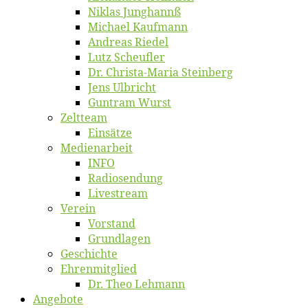
Ni­klas Junghannß
Mi­cha­el Kaufmann
An­dre­as Riedel
Lutz Scheuf­ler
Dr. Chris­­ta-Ma­ria Steinberg
Jens Ulb­richt
Gun­tram Wurst
Zelt­team
Ein­sät­ze
Me­di­en­ar­beit
INFO
Ra­dio­sen­dung
Live­stream
Ver­ein
Vor­stand
Grund­la­gen
Ge­schich­te
Eh­ren­mit­glied
Dr. Theo Lehmann
An­ge­bo­te