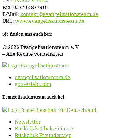
Tel.:
037202 829014
Fax: 037202 873910
E‑Mail:
kontakt@​evangelisationsteam.​de
URL:
www​.evan​ge​li​sa​ti​ons​team​.de
Sie fin­den uns auch bei:
© 2026 Evan­ge­li­sa­ti­ons­team e. V.
– Al­le Rech­te vorbehalten
evangelisationsteam.de
gott-erlebt.com
Evan­ge­li­sa­ti­ons­team auch bei:
News­let­ter
Rück­blick Bibelseminare
Rück­blick Freundestage