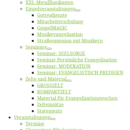
XXL-Me­­tal­l­­bau­­kas­­ten
Einzelver­an­stal­tungen
Got­tes­diens­te
Mitarbeiter­schulung
Gos­pel­MA­GIC
Musikevan­ge­li­sa­tion
Straßenmis­sion mit Musikern
Se­mi­na­re
Se­mi­nar: SEELSORGE
Se­mi­nar Per­sön­li­che Evangelisation
Se­mi­nar: MODERATION
Se­mi­nar: EVANGELISTISCH PREDIGEN
Zel­te und Material
GROSSZELT
KOMPAKTZELT
Ma­te­ri­al für Evangelisationswochen
Zelt­ein­sät­ze
State­ments
Ver­an­stal­tun­gen
Ter­mi­ne