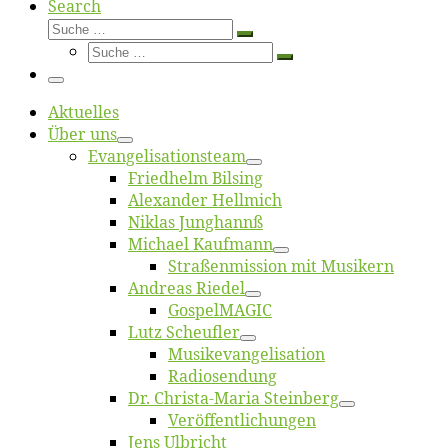
Search
Suche
Suche
Suche
…
Suche
…
Menü
Ak­tu­el­les
Über uns
Evangelisa­tions­team
Fried­helm Bilsing
Alex­an­der Hellmich
Ni­klas Junghannß
Mi­cha­el Kaufmann
Straßenmis­sion mit Musikern
An­dre­as Riedel
Gos­pel­MA­GIC
Lutz Scheuf­ler
Musikevan­ge­li­sa­tion
Ra­dio­sen­dung
Dr. Chris­­ta-Ma­ria Steinberg
Ver­öf­fent­li­chun­gen
Jens Ulb­richt