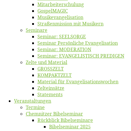
Mitarbeiter­schulung
Gos­pel­MA­GIC
Musikevan­ge­li­sa­tion
Straßenmis­sion mit Musikern
Se­mi­na­re
Se­mi­nar: SEELSORGE
Se­mi­nar Per­sön­li­che Evangelisation
Se­mi­nar: MODERATION
Se­mi­nar: EVANGELISTISCH PREDIGEN
Zel­te und Material
GROSSZELT
KOMPAKTZELT
Ma­te­ri­al für Evangelisationswochen
Zelt­ein­sät­ze
State­ments
Ver­an­stal­tun­gen
Ter­mi­ne
Chemnit­zer Bibelseminar
Rück­blick Bibelseminare
Bi­bel­se­mi­nar 2025