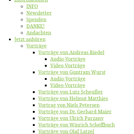
INFO
News­let­ter
Spen­den
DANKE!
An­dach­ten
Jetzt an­hö­ren
Vor­trä­ge
Vor­trä­ge von An­dre­as Riedel
Au­dio-Vor­trä­ge
Vi­deo-Vor­trä­ge
Vor­trä­ge von Gun­tram Wurst
Au­dio-Vor­trä­ge
Vi­deo-Vor­trä­ge
Vor­trä­ge von Lutz Scheufler
Vor­trä­ge von Hel­mut Matthies
Vor­trag von Niels Petersen
Vor­trä­ge von Dr. Ger­hard Maier
Vor­trä­ge von Ul­rich Parzany
Vor­trä­ge von Win­rich Scheffbuch
Vor­trä­ge von Olaf Latzel