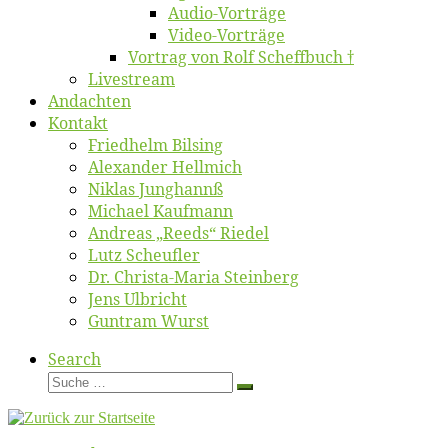
Au­dio-Vor­trä­ge
Vi­deo-Vor­trä­ge
Vor­trag von Rolf Scheffbuch †
Live­stream
An­dach­ten
Kon­takt
Fried­helm Bilsing
Alex­an­der Hellmich
Ni­klas Junghannß
Mi­cha­el Kaufmann
An­dre­as „Reeds“ Riedel
Lutz Scheuf­ler
Dr. Chris­­ta-Ma­ria Steinberg
Jens Ulb­richt
Gun­tram Wurst
Search
Suche
Suche
…